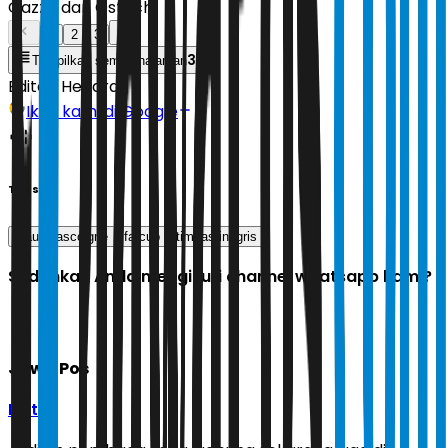
Gazza dan Ostrich
1
2
3
3
Tampilkan semua halaman
Editor:
Hendra
Ikuti kami di Google
Tags
Paul Gascoigne
fa cup
timnas inggris
Sudahkah Anda mengikuti channel whatsapp kami?
Jawa Pos
Ikuti