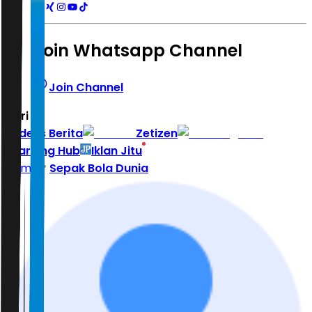
Join Whatsapp Channel
Join Channel
Hari ini
|
Indeks Berita
Zetizen
Learning Hub
Iklan Jitu
Home
Sepak Bola Dunia