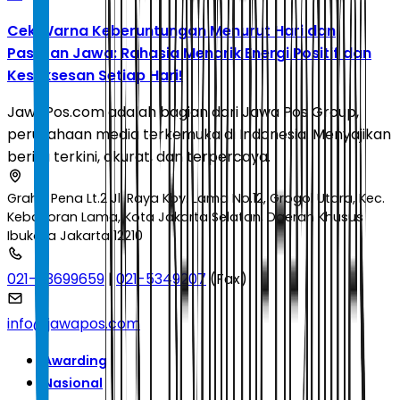
Cek Warna Keberuntungan Menurut Hari dan
Pasaran Jawa: Rahasia Menarik Energi Positif dan
Kesuksesan Setiap Hari!
JawaPos.com adalah bagian dari Jawa Pos Group,
perusahaan media terkemuka di Indonesia. Menyajikan
berita terkini, akurat, dan terpercaya.
Graha Pena Lt.2 Jl. Raya Kby. Lama No.12, Grogol Utara, Kec.
Kebayoran Lama, Kota Jakarta Selatan, Daerah Khusus
Ibukota Jakarta 12210
021-53699659
|
021-5349207
(Fax)
info@jawapos.com
Awarding
Nasional