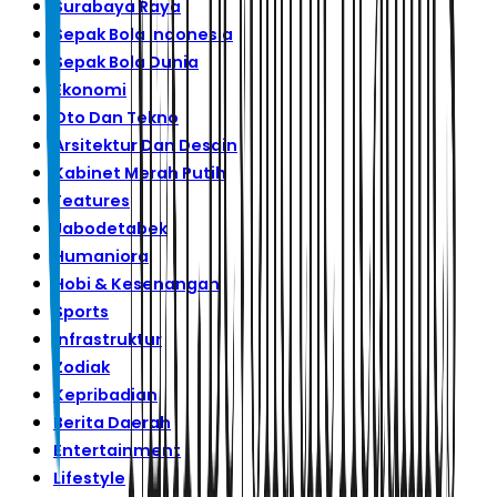
Surabaya Raya
Sepak Bola Indonesia
Sepak Bola Dunia
Ekonomi
Oto Dan Tekno
Arsitektur Dan Desain
Kabinet Merah Putih
Features
Jabodetabek
Humaniora
Hobi & Kesenangan
Sports
Infrastruktur
Zodiak
Kepribadian
Berita Daerah
Entertainment
Lifestyle