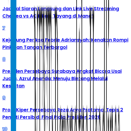
Jadwal Siaran Langsung dan Link Live Streaming
Chelsea vs AC Milan, Tayang di Mana?
7
Kejagung Periksa Febrie Adriansyah: Kenakan Rompi
Pink dan Tangan Terborgol
8
Presiden Persebaya Surabaya Angkat Bicara Usai
Juara, Azrul Ananda: Menuju Bintang Melalui
Kesulitan
9
Profil Kiper Persebaya Reza Arya Pratama, Tepis 2
Penalti Persib di Final Piala Presiden 2026
10