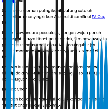
FA Cup
1991
Salah satu momen paling ikonik datang setelah
Tottenham menyingkirkan Arsenal di semifinal
FA Cup
1991.
Dalam wawancara pascalaga, dengan wajah penuh
semangat, Gazza tiba-tiba berteriak, “I’m now away to
get my suit measured!” atau “Aku mau ngukur jas
dulu!”—menandakan keyakinannya untuk tampil di
final.
Ucapan itu kemudian melegenda dan masih sering
dikutip dalam perbincangan tentang pesona kejujuran
dan keluguan khas Gazza.
Dentist Chair
Kejadian kocak lain yang sulit dilupakan adalah insiden
“dentist chair” jelang Euro 1996.