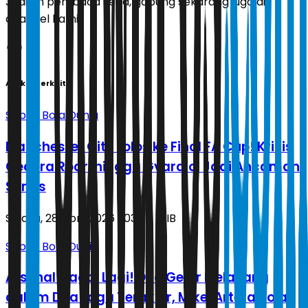
Jadilah pembaca setia, gabung sekarang juga di
channel kami!
Artikel Terkait
Sepak Bola Dunia
Manchester City Lolos ke Final FA Cup! Krisis
Cedera Rodri hingga Gvardiol Jadi Ancaman
Serius
Selasa, 28 April 2026 | 03.50 WIB
Sepak Bola Dunia
Arsenal Gagal Lagi! Dua Gelar Melayang
dalam Dua Laga Terakhir, Mikel Arteta Tolak