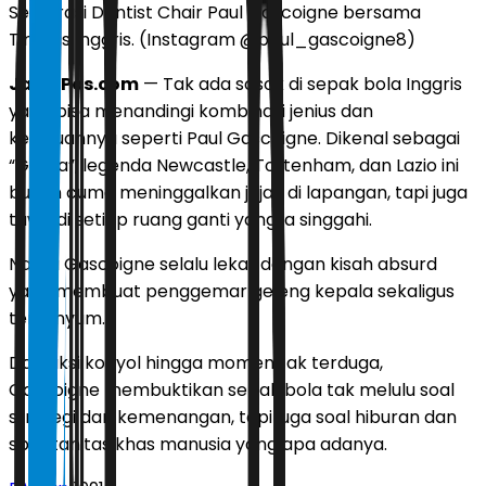
Selebrasi Dentist Chair Paul Gascoigne bersama
Timnas Inggris. (Instagram @paul_gascoigne8)
JawaPos.com
— Tak ada sosok di sepak bola Inggris
yang bisa menandingi kombinasi jenius dan
kelucuannya seperti Paul Gascoigne. Dikenal sebagai
“Gazza”, legenda Newcastle, Tottenham, dan Lazio ini
bukan cuma meninggalkan jejak di lapangan, tapi juga
tawa di setiap ruang ganti yang ia singgahi.
Nama Gascoigne selalu lekat dengan kisah absurd
yang membuat penggemar geleng kepala sekaligus
tersenyum.
Dari aksi konyol hingga momen tak terduga,
Gascoigne membuktikan sepak bola tak melulu soal
strategi dan kemenangan, tapi juga soal hiburan dan
spontanitas khas manusia yang apa adanya.