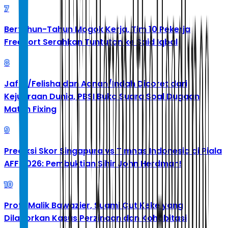
7
Bertahun-Tahun Mogok Kerja, Tim 10 Pekerja
Freeport Serahkan Tuntutan ke Said Iqbal
8
Jafar/Felisha dan Adnan/Indah Dicoret dari
Kejuaraan Dunia, PBSI Buka Suara Soal Dugaan
Match Fixing
9
Prediksi Skor Singapura vs Timnas Indonesia di Piala
AFF 2026: Pembuktian Sihir John Herdman!
10
Profil Malik Bawazier, Suami Cut Keke yang
Dilaporkan Kasus Perzinaan dan Kohabitasi