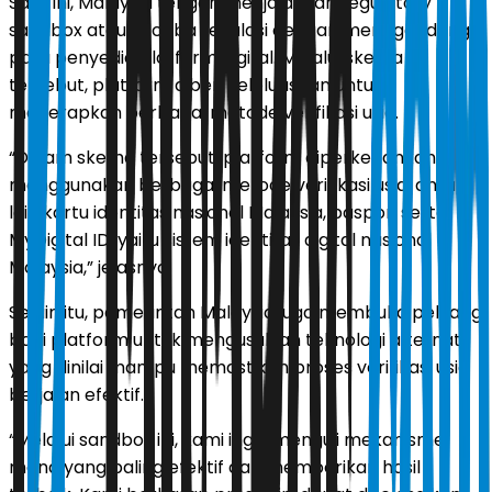
Saat ini, Malaysia tengah menjalankan regulatory
sandbox atau uji coba regulasi dengan menggandeng
para penyedia platform digital. Melalui skema
tersebut, platform diberi keleluasaan untuk
menerapkan berbagai metode verifikasi usia.
“Dalam skema tersebut, platform diperkenankan
menggunakan berbagai metode verifikasi usia, antara
lain kartu identitas nasional Malaysia, paspor, serta
MyDigital ID, yaitu sistem identitas digital nasional
Malaysia,” jelasnya.
Selain itu, pemerintah Malaysia juga membuka peluang
bagi platform untuk mengusulkan teknologi alternatif
yang dinilai mampu memastikan proses verifikasi usia
berjalan efektif.
“Melalui sandbox ini, kami ingin menguji mekanisme
mana yang paling efektif dan memberikan hasil