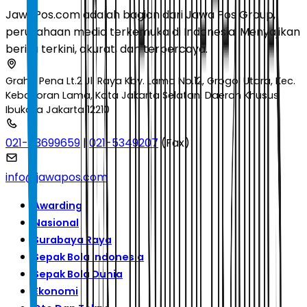
JawaPos.com adalah bagian dari Jawa Pos Group,
perusahaan media terkemuka di Indonesia. Menyajikan
berita terkini, akurat, dan terpercaya.
Graha Pena Lt.2 Jl. Raya Kby. Lama No.12, Grogol Utara, Kec.
Kebayoran Lama, Kota Jakarta Selatan, Daerah Khusus
Ibukota Jakarta 12210
021-53699659
|
021-5349207
(Fax)
info@jawapos.com
Awarding
Nasional
Surabaya Raya
Sepak Bola Indonesia
Sepak Bola Dunia
Ekonomi