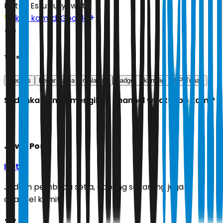
Editor:
Estu Suryowati
Ikuti kami di Google
Tags
medsos
Nezar Patria
malaysia
gadget
komdigi
PP Tunas
Sudahkah Anda mengikuti channel whatsapp kami?
Jawa Pos
Ikuti
Jadilah pembaca setia, gabung sekarang juga di
channel kami!