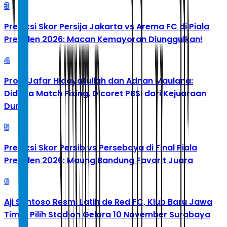
3
Prediksi Skor Persija Jakarta vs Arema FC di Piala
Presiden 2026: Macan Kemayoran Diunggulkan!
4
Profil Jafar Hidayatullah dan Adnan Maulana:
Diduga Match Fixing, Dicoret PBSI dari Kejuaraan
Dunia
5
Prediksi Skor Persib vs Persebaya di Final Piala
Presiden 2026: Maung Bandung Favorit Juara
6
Aji Santoso Resmi Latih de Red FC, Klub Baru Jawa
Timur Pilih Stadion Gelora 10 November Surabaya