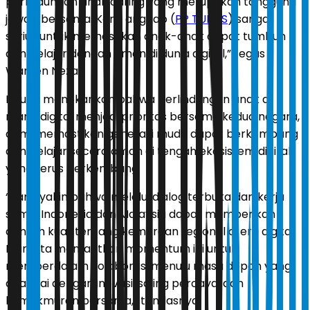
perlindungan anak daring yang merupakan tanggung
jawab bersama. Kami anggap (
PP TUNAS
) sangat
serius untuk memastikan anak-anak dapat tumbuh
dan belajar dengan aman di dunia digital,” tegas
Wamen Nezar.
Ia juga menekankan bahwa perlindungan anak di
ruang digital menjadi prioritas bersama kedua negara,
demi memastikan generasi muda dapat berkembang
dan belajar secara aman di tengah ekosistem digital
yang terus berkembang.
“Kami yakin bahwa melalui dialog terbuka dan kerja
sama, Indonesia dan Malaysia dapat memberikan
contoh kuat tentang kemitraan regional di era digital.
Mari kita manfaatkan momentum ini untuk
memperdalam kolaborasi menuju masa depan yang
ditandai dengan inovasi, saling percaya, dan
kemakmuran bersama,” tandasnya.