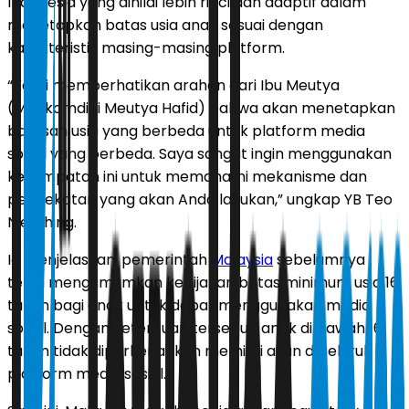
Indonesia yang dinilai lebih rinci dan adaptif dalam
menetapkan batas usia anak sesuai dengan
karakteristik masing-masing platform.
“Kami memperhatikan arahan dari Ibu Meutya
(Menkomdigi Meutya Hafid) bahwa akan menetapkan
batasan usia yang berbeda untuk platform media
sosial yang berbeda. Saya sangat ingin menggunakan
kesempatan ini untuk memahami mekanisme dan
pendekatan yang akan Anda lakukan,” ungkap YB Teo
Nie Ching.
Ia menjelaskan, pemerintah
Malaysia
sebelumnya
telah mengumumkan kebijakan batas minimum usia 16
tahun bagi anak untuk dapat menggunakan media
sosial. Dengan ketentuan tersebut, anak di bawah 16
tahun tidak diperkenankan memiliki akun di seluruh
platform media sosial.