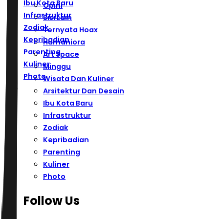
Ibu Kota Baru
Opini
Infrastruktur
Sisi Lain
Zodiak
Ternyata Hoax
Kepribadian
Humaniora
Parenting
Art Space
Kuliner
Minggu
Photo
Wisata Dan Kuliner
Arsitektur Dan Desain
Ibu Kota Baru
Infrastruktur
Zodiak
Kepribadian
Parenting
Kuliner
Photo
Follow Us