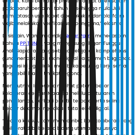
terbaik. Kami berharap proses ini dapat diselesaikan
pada paruh pertama tahun ini, sehingga mulai Juli
pembatasan usia dapat diberlakukan dan platform
wajib melakukan verifikasi usia pengguna,” jelasnya.
Di sisi lain, Wamenkomdigi
Nezar Patria
menegaskan
bahwa
PP TUNAS
yang mengusung slogan Tunggu
Anak Siap dirancang sebagai kebijakan komprehensif
guna menciptakan ruang digital yang aman bagi anak.
Regulasi ini juga dinilai membuka peluang kerja sama
yang lebih luas di tingkat regional.
Menurutnya, Indonesia melihat potensi besar
kolaborasi dengan Malaysia melalui pertukaran
pengalaman, berbagi praktik terbaik, serta saling
belajar dalam pengelolaan tata kelola digital.
“Secara khusus, kami menyambut baik kolaborasi yang
lebih erat di beberapa bidang utama, khususnya