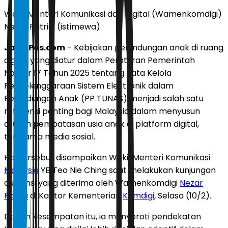
Wakil Menteri Komunikasi dan Digital (Wamenkomdigi)
Nezar Patria. (istimewa)
JawaPos.com
- Kebijakan perlindungan anak di ruang
digital yang diatur dalam Peraturan Pemerintah
Nomor 17 Tahun 2025 tentang Tata Kelola
Penyelenggaraan Sistem Elektronik dalam
Perlindungan Anak (PP TUNAS) menjadi salah satu
referensi penting bagi Malaysia dalam menyusun
aturan pembatasan usia anak di platform digital,
terutama media sosial.
Hal tersebut disampaikan Wakil Menteri Komunikasi
Malaysia
YB Teo Nie Ching saat melakukan kunjungan
audiensi yang diterima oleh Wamenkomdigi
Nezar
Patria
di Kantor Kementerian
Komdigi
, Selasa (10/2).
Dalam kesempatan itu, ia menyoroti pendekatan