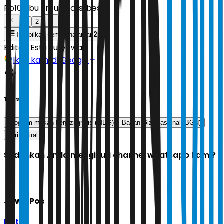
Rp10 ribu untuk porsi besar.
1
2
2
Tampilkan semua halaman
Editor:
Estu Suryowati
Ikuti kami di Google
Tags
Program makan bergizi gratis (MBG)
Badan Gizi Nasional (BGN)
berita viral
Sudahkah Anda mengikuti channel whatsapp kami?
Jawa Pos
Ikuti