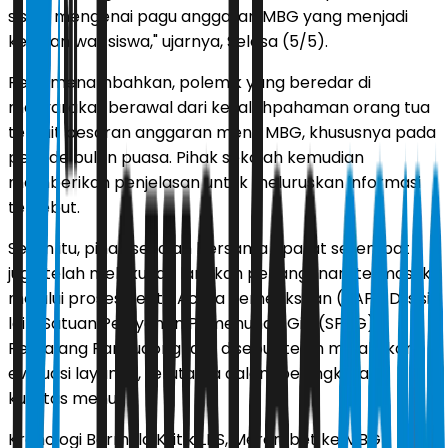
siswa mengenai pagu anggaran MBG yang menjadi
keluhan wali siswa," ujarnya, Selasa (5/5).
Reza menambahkan, polemik yang beredar di
masyarakat berawal dari kesalahpahaman orang tua
terkait besaran anggaran menu MBG, khususnya pada
periode bulan puasa. Pihak sekolah kemudian
memberikan penjelasan untuk meluruskan informasi
tersebut.
Selain itu, pihak sekolah bersama aparat setempat
juga telah melakukan langkah penanganan, termasuk
melalui proses Berita Acara Pemeriksaan (BAP). Di sisi
lain, Satuan Pelayanan Pemenuhan Gizi (SPPG)
Pemalang Randudongkal 2 disebut telah melakukan
evaluasi layanan, terutama dalam peningkatan
kualitas menu.
Kronologi Bermula Kritik LKS, Merembet ke MBG