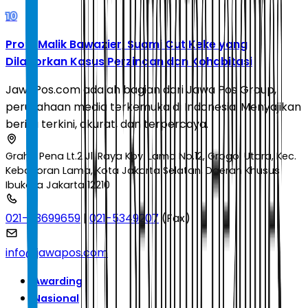
10
Profil Malik Bawazier, Suami Cut Keke yang
Dilaporkan Kasus Perzinaan dan Kohabitasi
JawaPos.com adalah bagian dari Jawa Pos Group,
perusahaan media terkemuka di Indonesia. Menyajikan
berita terkini, akurat, dan terpercaya.
Graha Pena Lt.2 Jl. Raya Kby. Lama No.12, Grogol Utara, Kec.
Kebayoran Lama, Kota Jakarta Selatan, Daerah Khusus
Ibukota Jakarta 12210
021-53699659
|
021-5349207
(Fax)
info@jawapos.com
Awarding
Nasional