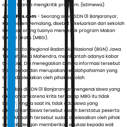
orang tuanya mengkritik program. (istimewa)
JawaPos.com
- Seorang siswa SDN 01 Banjaranyar,
Kabupaten Pemalang, disebut dikeluarkan dari sekolah
lantaran orang tuanya mengkritik program Makan
Bergizi Gratis (MBG).
Koordinator Regional Badan Gizi Nasional (BGN) Jawa
Tengah, Reza Mahendra, membantah adanya kabar
tersebut. Dia menegaskan bahwa informasi tersebut
tidak benar dan merupakan kesalahpahaman yang
telah diselesaikan oleh pihak sekolah.
"Kejadian di SDN 01 Banjaranyar mengenai siswa yang
dikeluarkan karena kritis terhadap MBG itu tidak
benar. Hingga saat ini, tidak ada siswa yang
dikeluarkan. Siswa tersebut masih berstatus peserta
didik. Masalah tersebut sudah diselesaikan oleh pihak
sekolah dengan memberikan edukasi kepada wali