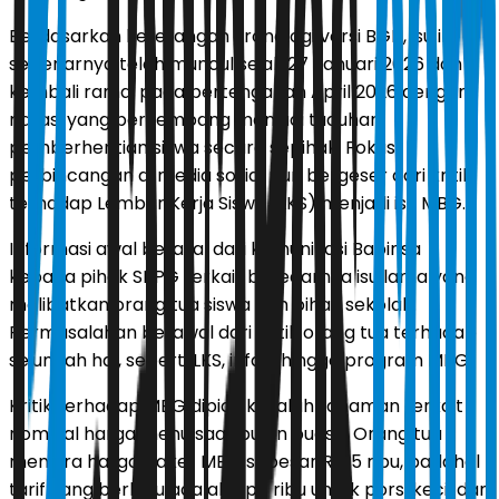
Berdasarkan keterangan kronologi versi BGN, isu ini
sebenarnya telah muncul sejak 27 Januari 2026 dan
kembali ramai pada pertengahan April 2026 dengan
narasi yang berkembang menjadi tuduhan
pemberhentian siswa secara sepihak. Fokus
perbincangan di media sosial pun bergeser dari kritik
terhadap Lembar Kerja Siswa (LKS) menjadi isu MBG.
Informasi awal berasal dari komunikasi Babinsa
kepada pihak SPPG terkait beredarnya isu lama yang
melibatkan orang tua siswa dan pihak sekolah.
Permasalahan berawal dari kritik orang tua terhadap
sejumlah hal, seperti LKS, infaq, hingga program MBG.
Kritik terhadap MBG dipicu kesalahpahaman terkait
nominal harga menu saat bulan puasa. Orang tua
mengira harga paket MBG sebesar Rp15 ribu, padahal
tarif yang berlaku adalah Rp8 ribu untuk porsi kecil dan