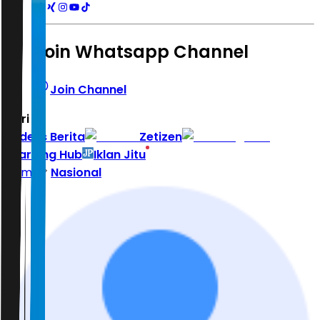
Join Whatsapp Channel
Join Channel
Hari ini
|
Indeks Berita
Zetizen
Learning Hub
Iklan Jitu
Home
Nasional