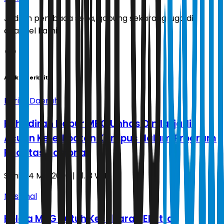
Jadilah pembaca setia, gabung sekarang juga di
channel kami!
Artikel Terkait
Berita Daerah
Kehadiran Dapur MBG Unhas Dinilai jadi
Acuan Keterlibatan Kampus dalam Program
Prioritas Nasional
Senin, 4 Mei 2026 | 21.13 WIB
Nasional
Kelola MBG Butuh Kesabaran Ekstra,