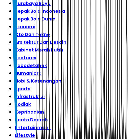
Surabaya Raya
Sepak Bola Indonesia
Sepak Bola Dunia
Ekonomi
Oto Dan Tekno
Arsitektur Dan Desain
Kabinet Merah Putih
Features
Jabodetabek
Humaniora
Hobi & Kesenangan
Sports
Infrastruktur
Zodiak
Kepribadian
Berita Daerah
Entertainment
Lifestyle