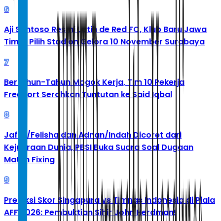
6
Aji Santoso Resmi Latih de Red FC, Klub Baru Jawa
Timur Pilih Stadion Gelora 10 November Surabaya
7
Bertahun-Tahun Mogok Kerja, Tim 10 Pekerja
Freeport Serahkan Tuntutan ke Said Iqbal
8
Jafar/Felisha dan Adnan/Indah Dicoret dari
Kejuaraan Dunia, PBSI Buka Suara Soal Dugaan
Match Fixing
9
Prediksi Skor Singapura vs Timnas Indonesia di Piala
AFF 2026: Pembuktian Sihir John Herdman!