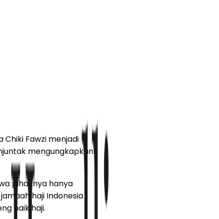
 Chiki Fawzi menjadi
manjuntak mengungkapkan
ahwa pihaknya hanya
 jamaah haji Indonesia
 naik haji.