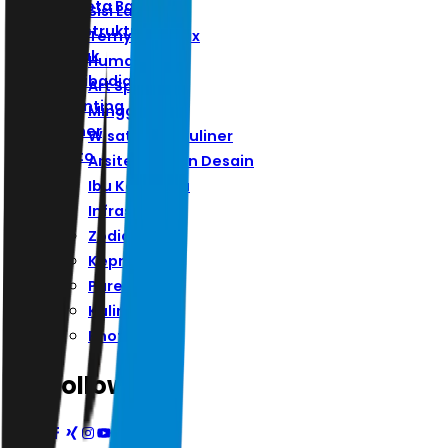
Ibu Kota Baru
Sisi Lain
Infrastruktur
Ternyata Hoax
Zodiak
Humaniora
Kepribadian
Art Space
Parenting
Minggu
Kuliner
Wisata Dan Kuliner
Photo
Arsitektur Dan Desain
Ibu Kota Baru
Infrastruktur
Zodiak
Kepribadian
Parenting
Kuliner
Photo
Follow Us