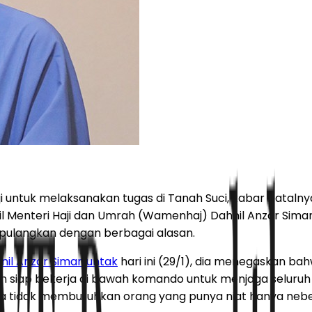
i untuk melaksanakan tugas di Tanah Suci, kabar batalnya
akil Menteri Haji dan Umrah (Wamenhaj) Dahnil Anzar Si
dipulangkan dengan berbagai alasan.
nil Anzar Simanjuntak
hari ini (29/1), dia menegaskan b
 dan siap bekerja di bawah komando untuk menjaga seluruh
 tidak membutuhkan orang yang punya niat hanya nebeng