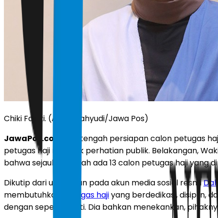
Chiki Fawzi. (Agus Wahyudi/Jawa Pos)
JawaPos.com
- Di tengah persiapan calon petugas haj
petugas haji menarik perhatian publik. Belakangan, W
bahwa sejauh ini sudah ada 13 calon petugas haji yang 
Dikutip dari unggahan pada akun media sosial resmi
Dah
membutuhkan
petugas haji
yang berdedikasi, disiplin,
dengan sepenuh hati. Dia bahkan menekankan, pihaknya