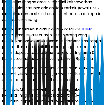
ketentuan yang selama ini menjadi kekhawatiran
publik. Salah satunya adalah delik terkait pawai, unjuk
rasa, atau demonstrasi tanpa pemberitahuan kepada
aparat berwenang.
Ketentuan tersebut diatur dalam Pasal 256
KUHP
.
Dalam pasal itu disebutkan, setiap orang yang
melakukan pawai, unjuk rasa, atau demonstrasi tanpa
pemberitahuan dan dinilai mengganggu ketertiban
umum dapat dikenai pidana penjara paling lama 6
bulan atau pidana denda paling banyak Rp 10 juta.
“Kompolnas akan pantau dan awasi delik-delik yang
menjadi kekhawatiran masyarakat, salah satunya delik
unras tanpa memberitahukan,” tegasnya.
Terpisah, Menteri Koordinator Bidang Hukum, Hak Asasi
Manusia, Imigrasi dan Pemasyarakatan (Menko
Kumham Imipas), Yusril Ihza Mahendra, menyatakan