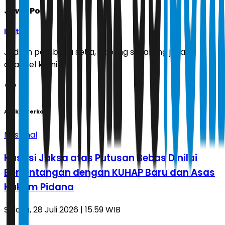
Jawa Pos
Ikuti
Jadilah pembaca setia, gabung sekarang juga di
channel kami!
Artikel Terkait
Nasional
Kasasi Jaksa atas Putusan Bebas Dinilai
Bertentangan dengan KUHAP Baru dan Asas
Hukum Pidana
Selasa, 28 Juli 2026 | 15.59 WIB