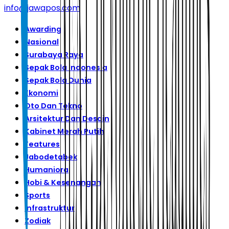
info@jawapos.com
Awarding
Nasional
Surabaya Raya
Sepak Bola Indonesia
Sepak Bola Dunia
Ekonomi
Oto Dan Tekno
Arsitektur Dan Desain
Kabinet Merah Putih
Features
Jabodetabek
Humaniora
Hobi & Kesenangan
Sports
Infrastruktur
Zodiak