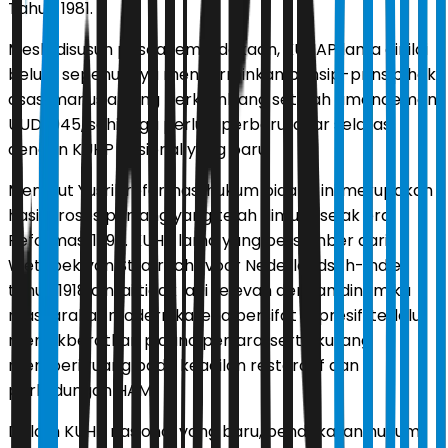
Tahun 1981.
Meski disusun pascakemerdekaan, KUHAP lama dinilai
belum sepenuhnya mencerminkan prinsip-prinsip hak
asasi manusia yang berkembang setelah amandemen
UUD 1945, sehingga perlu diperbarui agar selaras
dengan KUHP nasional yang baru.
Menurut Yusril, reformasi hukum pidana ini merupakan
hasil proses panjang yang telah dimulai sejak era
Reformasi 1998. KUHP lama yang bersumber dari
Wetboek van Strafrecht voor Nederlandsch-Indie
tahun 1918 dinilai tidak lagi relevan dengan dinamika
masyarakat modern karena bersifat represif, terlalu
menitikberatkan pidana penjara, serta kurang
memberi ruang pada keadilan restoratif dan
perlindungan HAM.
Dalam KUHP nasional yang baru, pendekatan hukum