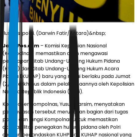
Ilustrasi polisi. (Darwin Fatir/Antara)&nbsp;
JawaPos.com
– Komisi Kepolisian Nasional
(Kompolnas) memastikan akan mengawasi
penerapan Kitab Undang-Undang Hukum Pidana
(KUHP) dan Kitab Undang-Undang Hukum Acara
Pidana (KUHAP) baru yang mulai berlaku pada Jumat
(2/1), terkhusus dalam pelaksanaannya oleh Kepolisian
Negara Republik Indonesia (Polri).
Komisioner Kompolnas, Yusuf Warsim, menyatakan
pengawasan tersebut merupakan bagian dari tugas
pokok dan fungsi Kompolnas untuk memastikan
akuntabilitas penegakan hukum pidana oleh Polri
dengan berlandaskan KUHP dan KUHAP nasional yang