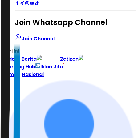
Join Whatsapp Channel
Join Channel
Hari ini
|
Indeks Berita
Zetizen
Learning Hub
Iklan Jitu
Home
Nasional