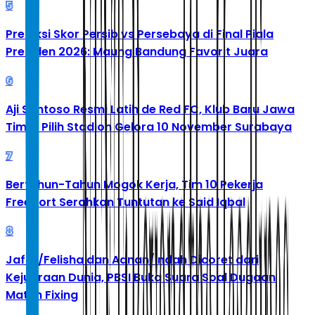
5
Prediksi Skor Persib vs Persebaya di Final Piala
Presiden 2026: Maung Bandung Favorit Juara
6
Aji Santoso Resmi Latih de Red FC, Klub Baru Jawa
Timur Pilih Stadion Gelora 10 November Surabaya
7
Bertahun-Tahun Mogok Kerja, Tim 10 Pekerja
Freeport Serahkan Tuntutan ke Said Iqbal
8
Jafar/Felisha dan Adnan/Indah Dicoret dari
Kejuaraan Dunia, PBSI Buka Suara Soal Dugaan
Match Fixing