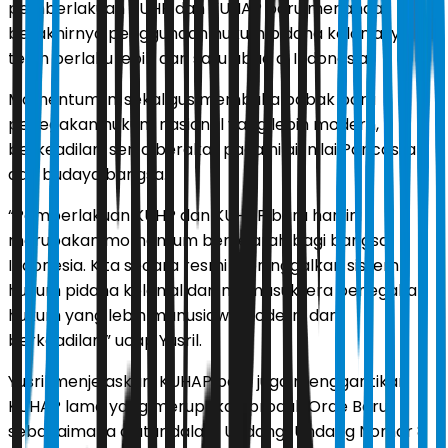
pemberlakuan KUHP dan KUHAP baru menandai
berakhirnya penggunaan hukum pidana kolonial yang
telah berlaku lebih dari satu abad di Indonesia.
Momentum ini sekaligus membuka babak baru
penegakan hukum nasional yang lebih modern,
berkeadilan, serta berakar pada nilai-nilai Pancasila
dan budaya bangsa.
“Pemberlakuan KUHP dan KUHAP baru hari ini
merupakan momentum bersejarah bagi bangsa
Indonesia. Kita secara resmi meninggalkan sistem
hukum pidana kolonial dan memasuki era penegakan
hukum yang lebih manusiawi, modern, dan
berkeadilan,” ucap Yusril.
Yusril menjelaskan, KUHAP baru juga menggantikan
KUHAP lama yang merupakan produk Orde Baru
sebagaimana diatur dalam Undang-Undang Nomor 8