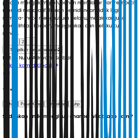
pidana mengalami perubahan mendasar dari retributif
menjadi restoratif. Tujuan pemidanaan tidak lagi
semata-mata menghukum pelaku, melainkan juga
memulihkan korban, masyarakat, dan pelaku itu
sendiri.
1
2
2
Tampilkan semua halaman
Editor:
Nurul Adriyana Salbiah
Ikuti kami di Google
Tags
kuhap
Pasal Karet
kompolnas
kuhp
Sudahkah Anda mengikuti channel whatsapp kami?