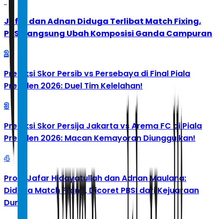
1
Jafar dan Adnan Diduga Terlibat Match Fixing,
PBSI Langsung Ubah Komposisi Ganda Campuran
2
Prediksi Skor Persib vs Persebaya di Final Piala
Presiden 2026: Duel Tim Kelelahan!
3
Prediksi Skor Persija Jakarta vs Arema FC di Piala
Presiden 2026: Macan Kemayoran Diunggulkan!
4
Profil Jafar Hidayatullah dan Adnan Maulana:
Diduga Match Fixing, Dicoret PBSI dari Kejuaraan
Dunia