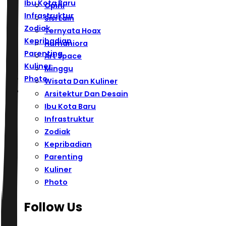
Ibu Kota Baru
Opini
Infrastruktur
Sisi Lain
Zodiak
Ternyata Hoax
Kepribadian
Humaniora
Parenting
Art Space
Kuliner
Minggu
Photo
Wisata Dan Kuliner
Arsitektur Dan Desain
Ibu Kota Baru
Infrastruktur
Zodiak
Kepribadian
Parenting
Kuliner
Photo
Follow Us