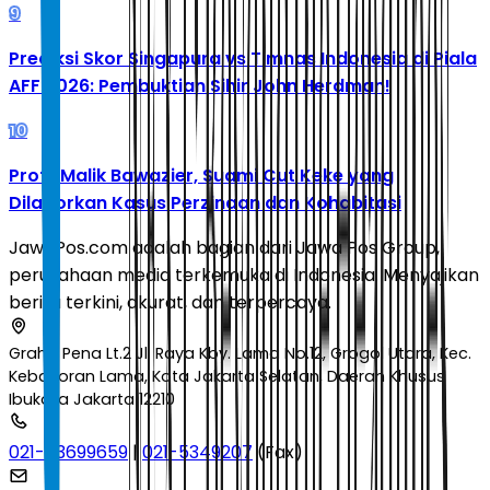
9
Prediksi Skor Singapura vs Timnas Indonesia di Piala
AFF 2026: Pembuktian Sihir John Herdman!
10
Profil Malik Bawazier, Suami Cut Keke yang
Dilaporkan Kasus Perzinaan dan Kohabitasi
JawaPos.com adalah bagian dari Jawa Pos Group,
perusahaan media terkemuka di Indonesia. Menyajikan
berita terkini, akurat, dan terpercaya.
Graha Pena Lt.2 Jl. Raya Kby. Lama No.12, Grogol Utara, Kec.
Kebayoran Lama, Kota Jakarta Selatan, Daerah Khusus
Ibukota Jakarta 12210
021-53699659
|
021-5349207
(Fax)