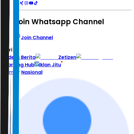
Join Whatsapp Channel
Join Channel
Hari ini
|
Indeks Berita
Zetizen
Learning Hub
Iklan Jitu
Home
Nasional