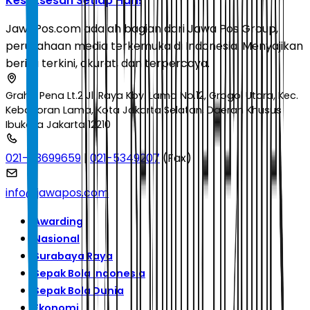
Kesuksesan Setiap Hari!
JawaPos.com adalah bagian dari Jawa Pos Group,
perusahaan media terkemuka di Indonesia. Menyajikan
berita terkini, akurat, dan terpercaya.
Graha Pena Lt.2 Jl. Raya Kby. Lama No.12, Grogol Utara, Kec.
Kebayoran Lama, Kota Jakarta Selatan, Daerah Khusus
Ibukota Jakarta 12210
021-53699659
|
021-5349207
(Fax)
info@jawapos.com
Awarding
Nasional
Surabaya Raya
Sepak Bola Indonesia
Sepak Bola Dunia
Ekonomi