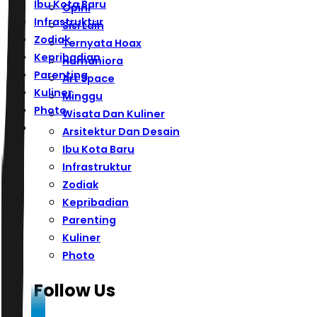
Ibu Kota Baru
Opini
Infrastruktur
Sisi Lain
Zodiak
Ternyata Hoax
Kepribadian
Humaniora
Parenting
Art Space
Kuliner
Minggu
Photo
Wisata Dan Kuliner
Arsitektur Dan Desain
Ibu Kota Baru
Infrastruktur
Zodiak
Kepribadian
Parenting
Kuliner
Photo
Follow Us