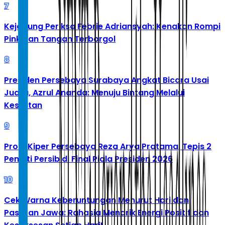
7
Kejagung Periksa Febrie Adriansyah: Kenakan Rompi
Pink dan Tangan Terborgol
8
Presiden Persebaya Surabaya Angkat Bicara Usai
Juara, Azrul Ananda: Menuju Bintang Melalui
Kesulitan
9
Profil Kiper Persebaya Reza Arya Pratama, Tepis 2
Penalti Persib di Final Piala Presiden 2026
10
Cek Warna Keberuntungan Menurut Hari dan
Pasaran Jawa: Rahasia Menarik Energi Positif dan