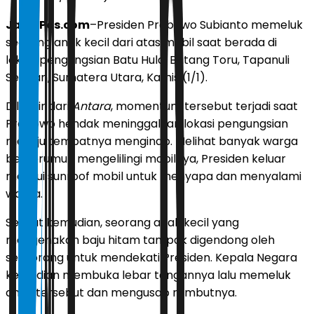
JawaPos.com
–Presiden Prabowo Subianto memeluk
seorang anak kecil dari atas mobil saat berada di
lokasi pengungsian Batu Hula, Batang Toru, Tapanuli
Selatan, Sumatera Utara, Kamis (1/1).
Dilansir dari
Antara
, momentum tersebut terjadi saat
Prabowo hendak meninggalkan lokasi pengungsian
menuju tempatnya menginap. Melihat banyak warga
berkerumun mengelilingi mobilnya, Presiden keluar
melalui sunroof mobil untuk menyapa dan menyalami
warga.
Sesaat kemudian, seorang anak kecil yang
mengenakan baju hitam tampak digendong oleh
seseorang untuk mendekati Presiden. Kepala Negara
kemudian membuka lebar tangannya lalu memeluk
anak tersebut dan mengusap rambutnya.