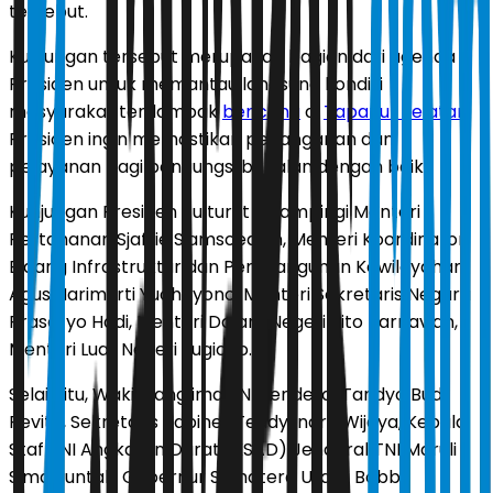
tersebut.
Kunjungan tersebut merupakan bagian dari agenda
Presiden untuk memantau langsung kondisi
masyarakat terdampak
bencana
di
Tapanuli Selatan
.
Presiden ingin memastikan penanganan dan
pelayanan bagi pengungsi berjalan dengan baik.
Kunjungan Presiden itu turut didampingi Menteri
Pertahanan Sjafrie Sjamsoeddin, Menteri Koordinator
Bidang Infrastruktur dan Pembangunan Kewilayahan
Agus Harimurti Yudhoyono, Menteri Sekretaris Negara
Prasetyo Hadi, Menteri Dalam Negeri Tito Karnavian,
Menteri Luar Negeri Sugiono.
Selain itu, Wakil Panglima TNI Jenderal Tandyo Budi
Revita, Sekretaris Kabinet Teddy Indra Wijaya, Kepala
Staf TNI Angkatan Darat (KSAD) Jenderal TNI Maruli
Simanjuntak, Gubernur Sumatera Utara Bobby