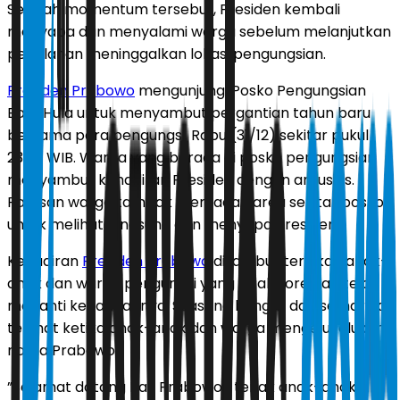
Setelah momentum tersebut, Presiden kembali
menyapa dan menyalami warga sebelum melanjutkan
perjalanan meninggalkan lokasi pengungsian.
Presiden Prabowo
mengunjungi Posko Pengungsian
Batu Hula untuk menyambut pergantian tahun baru
bersama para pengungsi, Rabu (31/12) sekitar pukul
23.30 WIB. Warga yang berada di posko pengungsian
menyambut kehadiran Presiden dengan antusias.
Ratusan warga tampak memadati area sekitar posko
untuk melihat langsung dan menyapa Presiden.
Kehadiran
Presiden Prabowo
disambut teriakan anak-
anak dan warga pengungsi yang sejak sore hari telah
menanti kehadirannya. Suasana hangat dan semarak
terlihat ketika anak-anak dan warga mengelu-elukan
nama Prabowo.
”Selamat datang Pak Prabowo,” teriak anak-anak