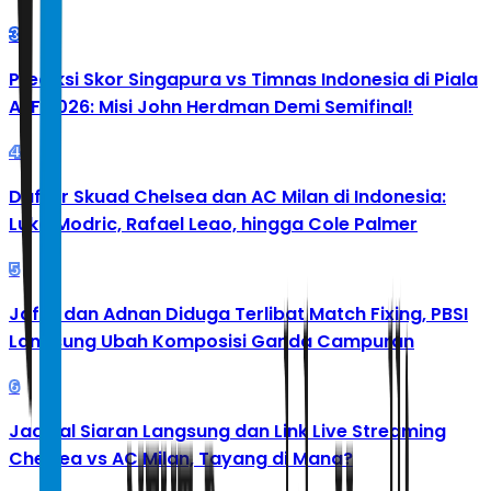
3
Prediksi Skor Singapura vs Timnas Indonesia di Piala
AFF 2026: Misi John Herdman Demi Semifinal!
4
Daftar Skuad Chelsea dan AC Milan di Indonesia:
Luka Modric, Rafael Leao, hingga Cole Palmer
5
Jafar dan Adnan Diduga Terlibat Match Fixing, PBSI
Langsung Ubah Komposisi Ganda Campuran
6
Jadwal Siaran Langsung dan Link Live Streaming
Chelsea vs AC Milan, Tayang di Mana?