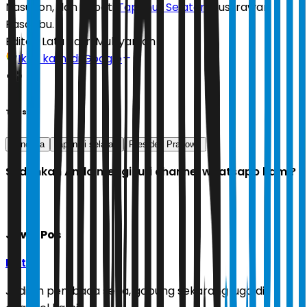
Nasution, dan Bupati
Tapanuli Selatan
Gus Irawan
Pasaribu.
Editor:
Latu Ratri Mubyarsah
Ikuti kami di Google
Tags
bencana
tapanuli selatan
Presiden Prabowo
Sudahkah Anda mengikuti channel whatsapp kami?
Jawa Pos
Ikuti
Jadilah pembaca setia, gabung sekarang juga di