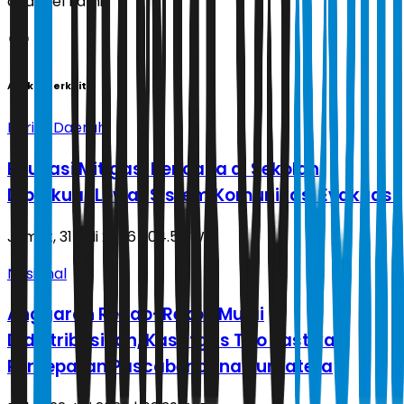
channel kami!
Artikel Terkait
Berita Daerah
Edukasi Mitigasi Bencana di Sekolah
Diperkuat Lewat Sistem Komunikasi Evakuasi
Jumat, 31 Juli 2026 | 04.59 WIB
Nasional
Anggaran Rehab-Rekon Mulai
Didistribusikan, Kasatgas Tito Pastikan
Percepatan Pascabencana Sumatera