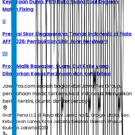
Kejuaraan Dunia, PBSI Buka Suara Soal Dugaan
Match Fixing
9
Prediksi Skor Singapura vs Timnas Indonesia di Piala
AFF 2026: Pembuktian Sihir John Herdman!
10
Profil Malik Bawazier, Suami Cut Keke yang
Dilaporkan Kasus Perzinaan dan Kohabitasi
JawaPos.com adalah bagian dari Jawa Pos Group,
perusahaan media terkemuka di Indonesia. Menyajikan
berita terkini, akurat, dan terpercaya.
Graha Pena Lt.2 Jl. Raya Kby. Lama No.12, Grogol Utara, Kec.
Kebayoran Lama, Kota Jakarta Selatan, Daerah Khusus
Ibukota Jakarta 12210