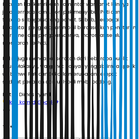
Ratusan bahkan ribuan komentar warganet lainnya
juga bernada sama. Kompak menyebut Pati dan
Sukolilo sebagai sarang bandit. Sebab, berbagai
kejahatan penggelapan mobil berdasarkan penuturan
warganet dan pengalamannya, mayoritas selalu
mengarah ke Pati.
Hal ini juga mendapat sorotan dari beberapa publik
figur. Makanya, warganet banyak yang akhirnya speak
up bahwa Pati dan Sukolilo merupakan tempat
sindikat penadah dan jual-beli mobil bodong.
Editor:
Dimas Ryandi
Ikuti kami di Google
Tags