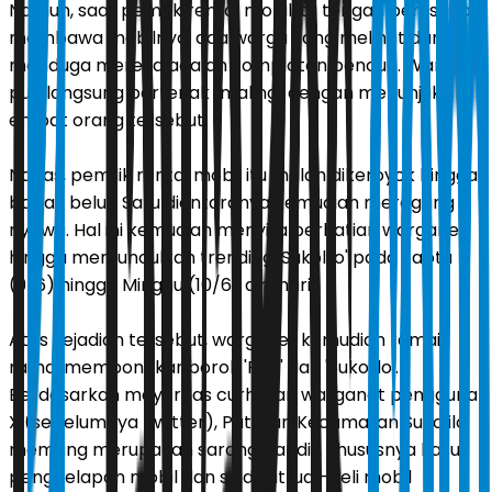
Namun, saat pemilik rental mobil itu tengah berusaha
membawa mobilnya, ada warga yang melihat dan
menduga mereka adalah komplotan pencuri. Warga
pun langsung berteriak "maling" dengan menunjuk
empat orang tersebut.
Nahas, pemilik rental mobil itu malah dikeroyok hingga
babak belur. Satu diantaranya kemudian meregang
nyawa. Hal ini kemudian menyita perhatian warganet
hingga memunculkan trending 'Sukolilo' pada Sabtu
(9/6) hingga Minggu (10/6) dini hari.
Atas kejadian tersebut, warganet kemudian ramai-
ramai membongkar borok 'Pati' dan 'Sukolilo'.
Berdasarkan mayoritas curhatan warganet pengguna
X (sebelumnya Twitter), Pati dan Kecamatan Sukolilo
memang merupakan sarang bandit, khususnya kasus
penggelapan mobil dan sindikat jual-beli mobil