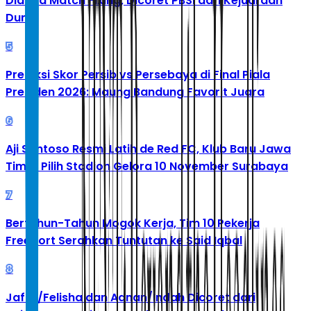
Diduga Match Fixing, Dicoret PBSI dari Kejuaraan
Dunia
5
Prediksi Skor Persib vs Persebaya di Final Piala
Presiden 2026: Maung Bandung Favorit Juara
6
Aji Santoso Resmi Latih de Red FC, Klub Baru Jawa
Timur Pilih Stadion Gelora 10 November Surabaya
7
Bertahun-Tahun Mogok Kerja, Tim 10 Pekerja
Freeport Serahkan Tuntutan ke Said Iqbal
8
Jafar/Felisha dan Adnan/Indah Dicoret dari