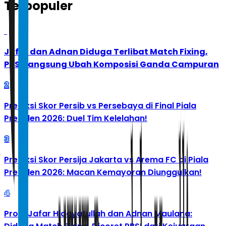
Terpopuler
1
Jafar dan Adnan Diduga Terlibat Match Fixing,
PBSI Langsung Ubah Komposisi Ganda Campuran
2
Prediksi Skor Persib vs Persebaya di Final Piala
Presiden 2026: Duel Tim Kelelahan!
3
Prediksi Skor Persija Jakarta vs Arema FC di Piala
Presiden 2026: Macan Kemayoran Diunggulkan!
4
Profil Jafar Hidayatullah dan Adnan Maulana: