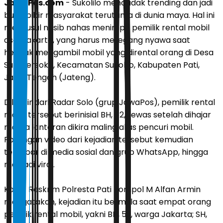
JawaPos.com
- Sukolilo mendadak trending dan jadi
buah bibir masyarakat terutama di dunia maya. Hal ini
menyusul nasib nahas menimpa pemilik rental mobil
asal Jakarta, yang harus meregang nyawa saat
hendak mengambil mobil yang dirental orang di Desa
Sumbersoko, Kecamatan Sukolilo, Kabupaten Pati,
Jawa Tengah (Jateng).
Dilansir dari Radar Solo (grup JawaPos), pemilik rental
mobil tersebut berinisial BH, 52, tewas setelah dihajar
massa lantaran dikira maling alias pencuri mobil.
Potongan video dari kejadian tersebut kemudian
tersebar di media sosial dan grup WhatsApp, hingga
menjadi viral.
Kasat Reskrim Polresta Pati Kompol M Alfan Armin
mengatakan, kejadian itu bermula saat empat orang
pemilik rental mobil, yakni BH, 52, warga Jakarta; SH,