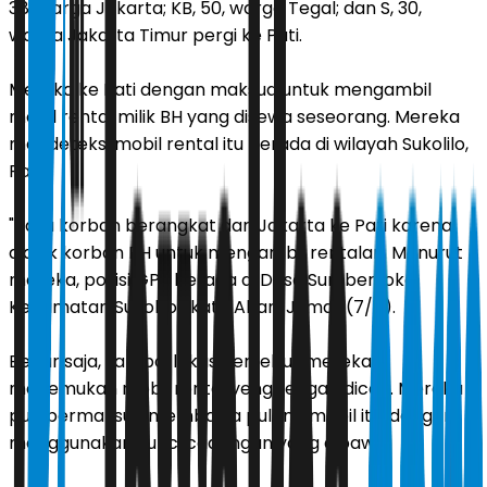
38, warga Jakarta; KB, 50, warga Tegal; dan S, 30,
warga Jakarta Timur pergi ke Pati.
Mereka ke Pati dengan maksud untuk mengambil
mobil rental milik BH yang disewa seseorang. Mereka
mendeteksi mobil rental itu berada di wilayah Sukolilo,
Pati.
"Para korban berangkat dari Jakarta ke Pati karena
diajak korban BH untuk mengambil rentalan. Menurut
mereka, posisi GPS berada di Desa Sumbersoko,
Kecamatan Sukolilo," kata Alfan, Jumat (7/6).
Benar saja, sampai lokasi tersebut mereka
menemukan mobil rental yeng tengah dicari. Mereka
pun bermaksud membawa pulang mobil itu, dengan
menggunakan kunci cadangan yang dibawa.