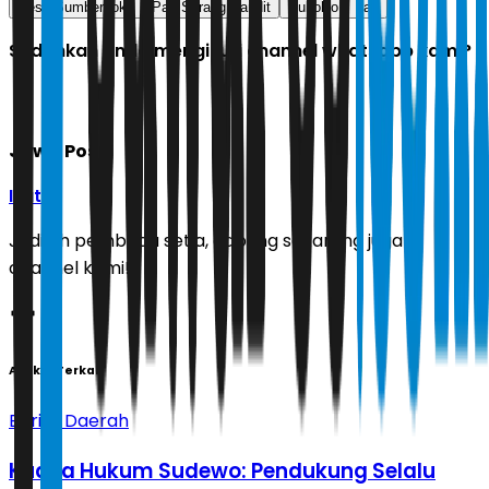
Desa Sumbersoko
Pati Sarang Bandit
Sukolilo
pati
Sudahkah Anda mengikuti channel whatsapp kami?
Jawa Pos
Ikuti
Jadilah pembaca setia, gabung sekarang juga di
channel kami!
Artikel Terkait
Berita Daerah
Kuasa Hukum Sudewo: Pendukung Selalu