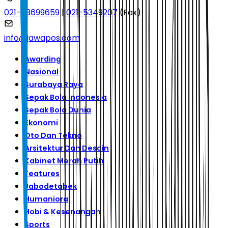
021-53699659
|
021-5349207
(Fax)
info@jawapos.com
Awarding
Nasional
Surabaya Raya
Sepak Bola Indonesia
Sepak Bola Dunia
Ekonomi
Oto Dan Tekno
Arsitektur Dan Desain
Kabinet Merah Putih
Features
Jabodetabek
Humaniora
Hobi & Kesenangan
Sports