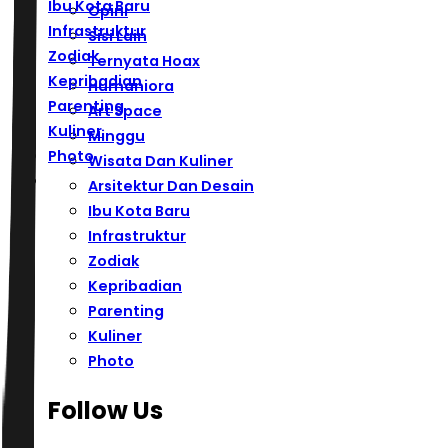
Ibu Kota Baru
Opini
Infrastruktur
Sisi Lain
Zodiak
Ternyata Hoax
Kepribadian
Humaniora
Parenting
Art Space
Kuliner
Minggu
Photo
Wisata Dan Kuliner
Arsitektur Dan Desain
Ibu Kota Baru
Infrastruktur
Zodiak
Kepribadian
Parenting
Kuliner
Photo
Follow Us