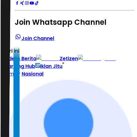
Join Whatsapp Channel
Join Channel
Hari ini
|
Indeks Berita
Zetizen
Learning Hub
Iklan Jitu
Home
Nasional