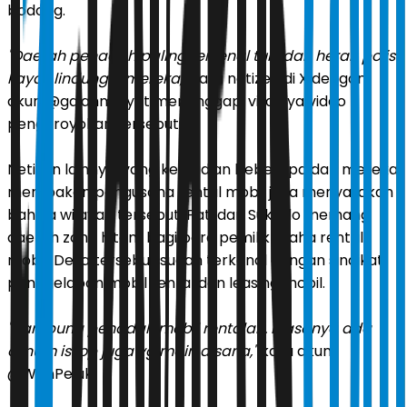
bodong.
"Daerah penadah paling terkenal tuh, dan heran polisi
kayak lindungin mereka,"
kata netizen di X dengan
akun @gajahmleyot menanggapi viralnya video
pengeroyokan tersebut.
Netizen lainnya, yang kemudian beberapa dari mereka
merupakan pengusaha rental mobil juga menyatakan
bahwa wilayah tersebut, Pati dan Sukolilo memang
daerah zona hitam bagi para pemilik usaha rental
mobil. Desa tersebut sudah terkenal dengan sindikat
penggelapan mobil rental dan leasing mobil.
"Kampung penadah mobil rentalan. Biasanya ada
oknum isilop juga yg main disana,"
kata akun
@WanPeluk.