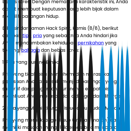
bebas stres. Dengan memahami karakteristik ini, Anda
dapat membuat keputusan yang lebih bijak dalam
memilih pasangan hidup.
Dilansir dari laman Hack Spirit, Kamis (8/8), berikut
delapan
tipe
pria
yang sebaiknya Anda hindari jika
Anda mendambakan kehidupan
pernikahan
yang
tenang,
bahagia
dan bebas stres:
1. Pria yang Kurang Empati
Pria yang tidak bisa memahami dan merasakan
perasaan Anda akan sulit menjadi pasangan yang
suportif dan pengertian. Kurangnya empati bisa
membuat Anda merasa tidak didengar dan dihargai.
2. Pria yang Memiliki Anger Issue atau Mudah Marah
Pria yang memiliki anger issue (mudah marah) dan
memiliki masalah mengelola emosi bisa menciptakan