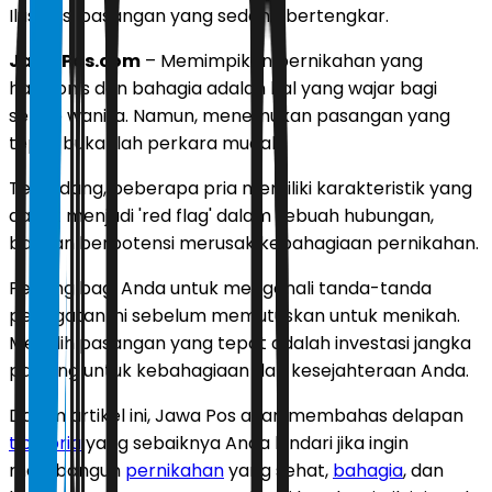
Ilustrasi pasangan yang sedang bertengkar.
JawaPos.com
– Memimpikan pernikahan yang
harmonis dan bahagia adalah hal yang wajar bagi
setiap wanita. Namun, menemukan pasangan yang
tepat bukanlah perkara mudah.
Terkadang, beberapa pria memiliki karakteristik yang
dapat menjadi 'red flag' dalam sebuah hubungan,
bahkan berpotensi merusak kebahagiaan pernikahan.
Penting bagi Anda untuk mengenali tanda-tanda
peringatan ini sebelum memutuskan untuk menikah.
Memilih pasangan yang tepat adalah investasi jangka
panjang untuk kebahagiaan dan kesejahteraan Anda.
Dalam artikel ini, Jawa Pos akan membahas delapan
tipe
pria
yang sebaiknya Anda hindari jika ingin
membangun
pernikahan
yang sehat,
bahagia
, dan