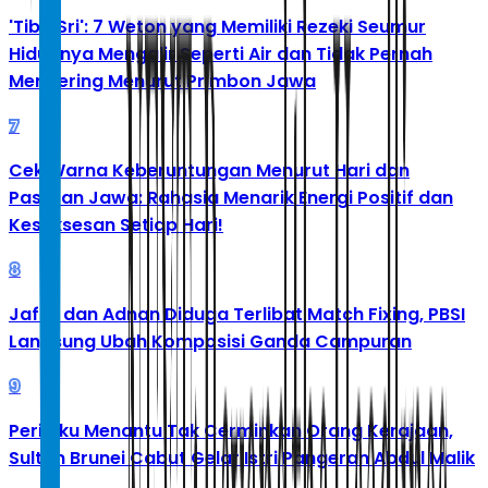
'Tibo Sri': 7 Weton yang Memiliki Rezeki Seumur
Hidupnya Mengalir Seperti Air dan Tidak Pernah
Mengering Menurut Primbon Jawa
7
Cek Warna Keberuntungan Menurut Hari dan
Pasaran Jawa: Rahasia Menarik Energi Positif dan
Kesuksesan Setiap Hari!
8
Jafar dan Adnan Diduga Terlibat Match Fixing, PBSI
Langsung Ubah Komposisi Ganda Campuran
9
Perilaku Menantu Tak Cerminkan Orang Kerajaan,
Sultan Brunei Cabut Gelar Istri Pangeran Abdul Malik