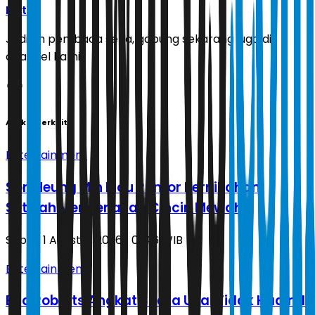
Ikuti
Jadilah pembaca setia, gabung sekarang juga di
channel kami!
Artikel Terkait
Entertainment
Son Heung Min Picu Rumor Pernikahan
Setelah Mengenakan Cincin Mewah
Sabtu, 1 Agustus 2026 | 01.46 WIB
Entertainment
Eric Roberts Angkat Suara Usai Tidak Hadir di