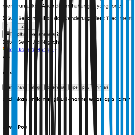
menjerumuskan Anda dalam hubungan yang toxic.
5. Sulit Berkomunikasi dan Cenderung Silent Treatment
1
2
2
Tampilkan semua halaman
Editor:
Setyo Adi Nugroho
Ikuti kami di Google
Tags
pernikahan
bahagia
perempuan
tipe
pria
dihindari
Sudahkah Anda mengikuti channel whatsapp kami?
Jawa Pos