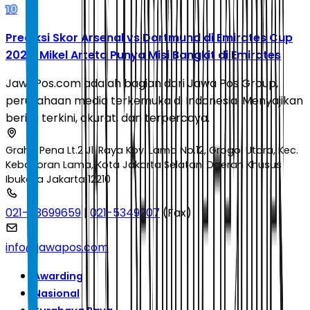
10
Prediksi Skor Arsenal vs Dortmund di Emirates Cup
2026: Mikel Arteta Punya Misi Bangkit di Emirates
JawaPos.com adalah bagian dari Jawa Pos Group,
perusahaan media terkemuka di Indonesia. Menyajikan
berita terkini, akurat, dan terpercaya.
Graha Pena Lt.2 Jl. Raya Kby. Lama No.12, Grogol Utara, Kec.
Kebayoran Lama, Kota Jakarta Selatan, Daerah Khusus
Ibukota Jakarta 12210
021-53699659
|
021-5349207
(Fax)
info@jawapos.com
Awarding
Nasional