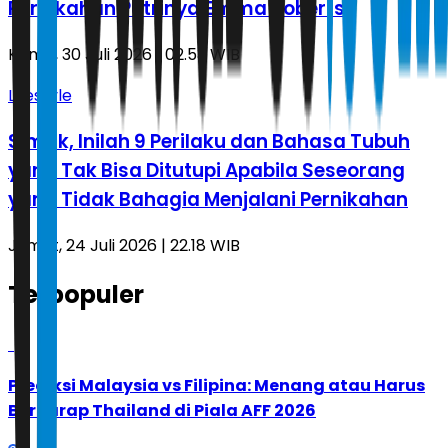
Pernikahan Putrinya Emma Roberts
Kamis, 30 Juli 2026 | 02.53 WIB
Lifestyle
Simak, Inilah 9 Perilaku dan Bahasa Tubuh
yang Tak Bisa Ditutupi Apabila Seseorang
yang Tidak Bahagia Menjalani Pernikahan
Jumat, 24 Juli 2026 | 22.18 WIB
Terpopuler
1
Prediksi Malaysia vs Filipina: Menang atau Harus
Berharap Thailand di Piala AFF 2026