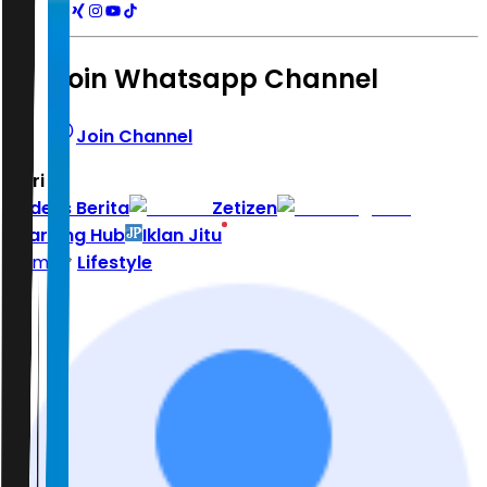
Join Whatsapp Channel
Join Channel
Hari ini
|
Indeks Berita
Zetizen
Learning Hub
Iklan Jitu
Home
Lifestyle