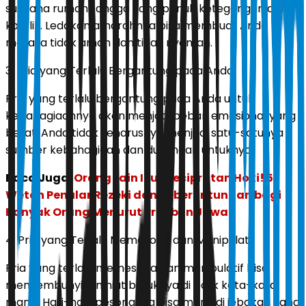
suasana rumah tangga yang penuh ketegangan dan
konflik. Ledakan amarahnya bisa membuat Anda
merasa tidak aman dan tidak nyaman.
3. Pria yang Terlalu Bergantung pada Anda
Pria yang terlalu bergantung pada Anda untuk
kebahagiaannya akan menjadi beban emosional yang
berat. Anda tidak seharusnya menjadi satu-satunya
sumber kebahagiaan dan dukungan untuknya.
Baca Juga:
Orang Lain Ikut Kecipratan Hoki! 5
Weton Penular Rezeki dan Keberuntungan bagi
Banyak Orang Menurut Primbon Jawa
4. Pria yang Terlalu Memesona dan Manipulatif
Pria yang terlalu memesona dan manipulatif bisa
menyembunyikan niat buruknya di balik kata-kata
manis. Hati-hati, pesonanya bisa menjadi jebakan yang