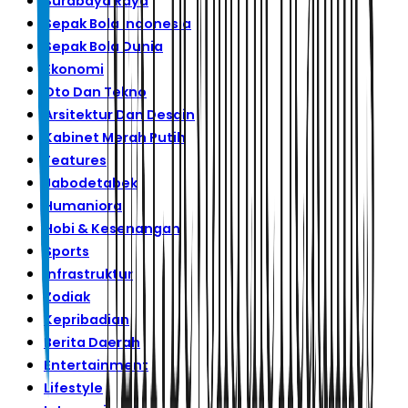
Surabaya Raya
Sepak Bola Indonesia
Sepak Bola Dunia
Ekonomi
Oto Dan Tekno
Arsitektur Dan Desain
Kabinet Merah Putih
Features
Jabodetabek
Humaniora
Hobi & Kesenangan
Sports
Infrastruktur
Zodiak
Kepribadian
Berita Daerah
Entertainment
Lifestyle