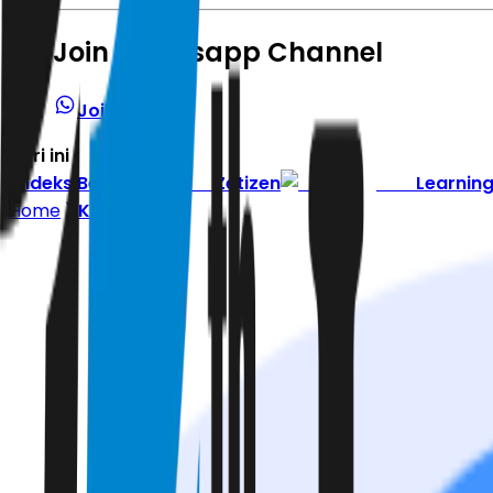
Join Whatsapp Channel
Join Channel
Hari ini
|
Indeks Berita
Zetizen
Learnin
Home
Kepribadian