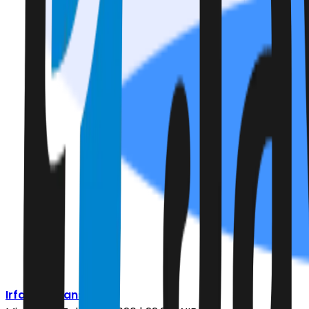
Irfan Ferdiansyah