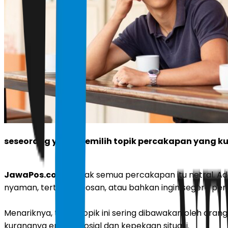
seseorang yang memilih topik percakapan yang kur
JawaPos.com -
Tidak semua percakapan itu netral. A
nyaman, tertekan, bosan, atau bahkan ingin segera perg
Menariknya, topik-topik ini sering dibawakan oleh oran
kurangnya empati sosial dan kepekaan situasi.