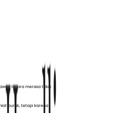
lawan bicara merasa tidak
iat buruk, tetapi karena