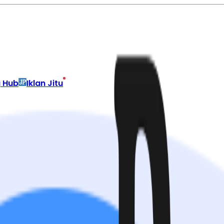
g Hub
Iklan Jitu