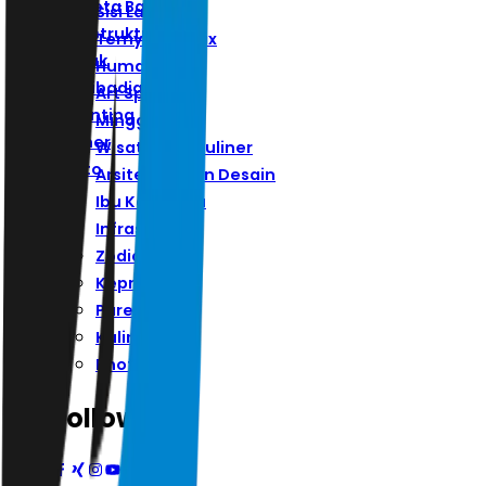
Ibu Kota Baru
Sisi Lain
Infrastruktur
Ternyata Hoax
Zodiak
Humaniora
Kepribadian
Art Space
Parenting
Minggu
Kuliner
Wisata Dan Kuliner
Photo
Arsitektur Dan Desain
Ibu Kota Baru
Infrastruktur
Zodiak
Kepribadian
Parenting
Kuliner
Photo
Follow Us