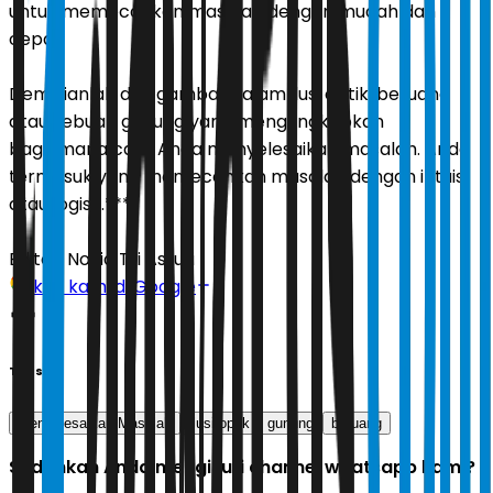
untuk memecahkan masalah dengan mudah dan
cepat.
Demikianlah dua gambar dalam ilusi optik, beruang
atau sebuah gunung yang mengungkapkan
bagaimana cara Anda menyelesaikan masalah. Anda
termasuk yang memecahkan masalah dengan intuisi
atau logis?.***
Editor:
Novia Tri Astuti
Ikuti kami di Google
Tags
Menyelesaikan Masalah
ilusi optik
gunung
beruang
Sudahkah Anda mengikuti channel whatsapp kami?