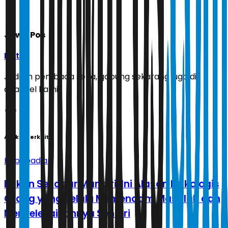
Jawa Pos
Ikuti
Jadilah pembaca setia, gabung sekarang juga di
channel kami!
Artikel Terkait
Kepribadian
Bukan Sekadar Mandiri, Ini Alasan Psikologis
Orang yang Selalu Memendam Masalah dan
Menyelesaikannya Sendiri