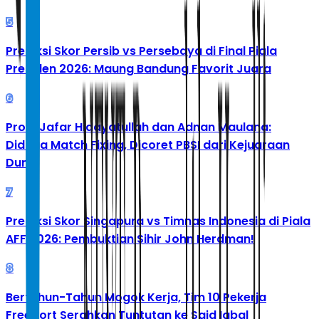
5
Prediksi Skor Persib vs Persebaya di Final Piala
Presiden 2026: Maung Bandung Favorit Juara
6
Profil Jafar Hidayatullah dan Adnan Maulana:
Diduga Match Fixing, Dicoret PBSI dari Kejuaraan
Dunia
7
Prediksi Skor Singapura vs Timnas Indonesia di Piala
AFF 2026: Pembuktian Sihir John Herdman!
8
Bertahun-Tahun Mogok Kerja, Tim 10 Pekerja
Freeport Serahkan Tuntutan ke Said Iqbal