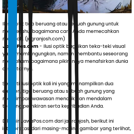
Ilusi optik tiga beruang atau sebuah gunung untuk
mengetahui bagaimana cara Anda memecahkan
masalah. (jagranjosh.com)
JawaPos.com
- Ilusi optik bagaikan teka-teki visual
yang membingungkan, namun membantu seseorang
memahami bagaimana pikirannya menafsirkan dunia
di sekitarnya.
Seperti ilusi optik kali ini yang menampilkan dua
elemen, tiga beruang atau sebuah gunung yang
menyimpan wawasan menarik dan mendalam
tentang pemikiran serta kepribadian Anda.
Dilansir JawaPos.com dari jagranjosh, berikut ini
interpretasi dari masing-masing gambar yang terlihat,