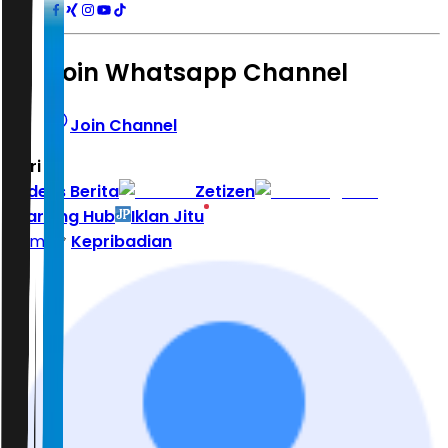
Join Whatsapp Channel
Join Channel
Hari ini
|
Indeks Berita
Zetizen
Learning Hub
Iklan Jitu
Home
Kepribadian