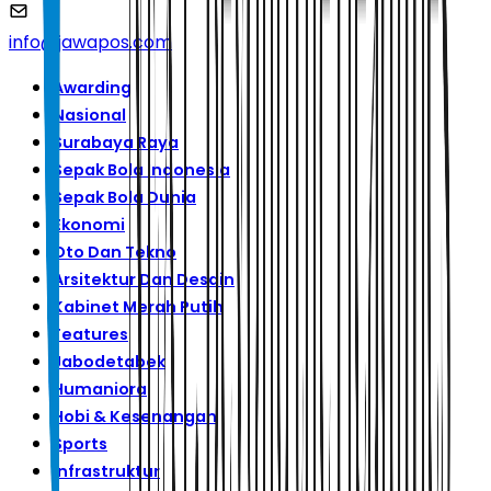
info@jawapos.com
Awarding
Nasional
Surabaya Raya
Sepak Bola Indonesia
Sepak Bola Dunia
Ekonomi
Oto Dan Tekno
Arsitektur Dan Desain
Kabinet Merah Putih
Features
Jabodetabek
Humaniora
Hobi & Kesenangan
Sports
Infrastruktur