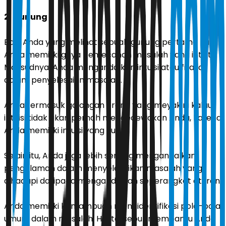
2. Gunung
Bagi Anda yang melihat sebuah gunung pertama kali,
Anda memiliki gaya pemecahan masalah yang intuitif.
Maksudnya, Anda mengandalkan intuisi atau firasat
dalam penyelesaian masalah.
Anda termasuk golongan orang yang meyakini kalau
intuisi tidak akan pernah mengecewakan Anda, karena
Anda memiliki intuisi yang kuat.
Selain itu, Anda juga lebih senang mengandalkan
pengalaman dalam menyelesaikan masalah yang
dihadapi daripada mengandalkan seperangkat aturan.
Anda memiliki kemampuan mengidentifikasi pola-pola
umum dalam masalah. Hal tersebut membantu Anda