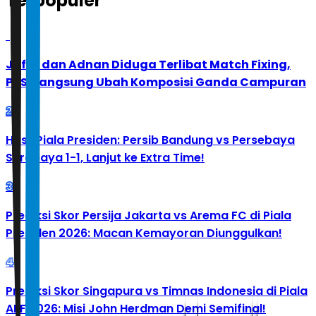
Terpopuler
1
Jafar dan Adnan Diduga Terlibat Match Fixing,
PBSI Langsung Ubah Komposisi Ganda Campuran
2
Hasil Piala Presiden: Persib Bandung vs Persebaya
Surabaya 1-1, Lanjut ke Extra Time!
3
Prediksi Skor Persija Jakarta vs Arema FC di Piala
Presiden 2026: Macan Kemayoran Diunggulkan!
4
Prediksi Skor Singapura vs Timnas Indonesia di Piala
AFF 2026: Misi John Herdman Demi Semifinal!