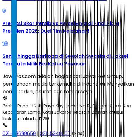
9
Prediksi Skor Persib vs Persebaya di Final Piala
Presiden 2026: Duel Tim Kelelahan!
10
Senpi hingga Narkoba di Sekolah Swasta di Jaksel
Ternyata Milik Eks Ketua Yayasan
JawaPos.com adalah bagian dari Jawa Pos Group,
perusahaan media terkemuka di Indonesia. Menyajikan
berita terkini, akurat, dan terpercaya.
Graha Pena Lt.2 Jl. Raya Kby. Lama No.12, Grogol Utara, Kec.
Kebayoran Lama, Kota Jakarta Selatan, Daerah Khusus
Ibukota Jakarta 12210
021-53699659
|
021-5349207
(Fax)