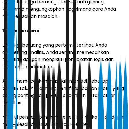
apakah itu tiga beruang atau sebuah gunung,
keduanya mengungkapkan bagaimana cara Anda
menyelesaikan masalah.
1. Tiga Beruang
Jika tiga beruang yang pertama terlihat, Anda
cenderung analitis. Anda senang memecahkan
masalah dengan mengikuti pendekatan logis dan
langkah demi langkah.
Anda memecahkan masalah menjadi beberapa
bagian. Lalu, Anda mengidentifikasi bagian mana yang
paling penting dan perlu dipecahkan berdasarkan
prioritas.
Melalui pendekatan yang seperti ini, maka Anda dapat
menyelesaikan masalah secara efisien.