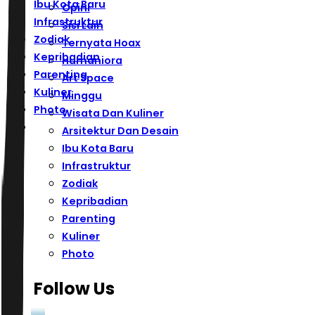
Ibu Kota Baru
Opini
Infrastruktur
Sisi Lain
Zodiak
Ternyata Hoax
Kepribadian
Humaniora
Parenting
Art Space
Kuliner
Minggu
Photo
Wisata Dan Kuliner
Arsitektur Dan Desain
Ibu Kota Baru
Infrastruktur
Zodiak
Kepribadian
Parenting
Kuliner
Photo
Follow Us