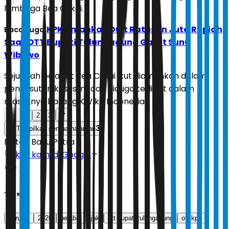
lembaga Bea Cukai.
KPK Amankan Duit Ratusan Juta Rupiah
Baca Juga:
Saat OTT Bupati Tulungagung Gatut Sunu
Wibowo
Sejumlah pejabat Bea Cukai ikut diamankan dalam
pengusutan kasus ini, dan diduga terlibat dalam
masuknya barang KW ke Indonesia.
1
2
3
3
Tampilkan semua halaman
Editor:
Bayu Putra
Ikuti kami di Google
Tags
korupsi
2026
pejabat pajak
ott bupati tulungagung
ott kpk