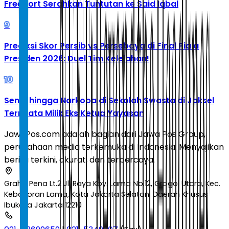
Freeport Serahkan Tuntutan ke Said Iqbal
9
Prediksi Skor Persib vs Persebaya di Final Piala
Presiden 2026: Duel Tim Kelelahan!
10
Senpi hingga Narkoba di Sekolah Swasta di Jaksel
Ternyata Milik Eks Ketua Yayasan
JawaPos.com adalah bagian dari Jawa Pos Group,
perusahaan media terkemuka di Indonesia. Menyajikan
berita terkini, akurat, dan terpercaya.
Graha Pena Lt.2 Jl. Raya Kby. Lama No.12, Grogol Utara, Kec.
Kebayoran Lama, Kota Jakarta Selatan, Daerah Khusus
Ibukota Jakarta 12210