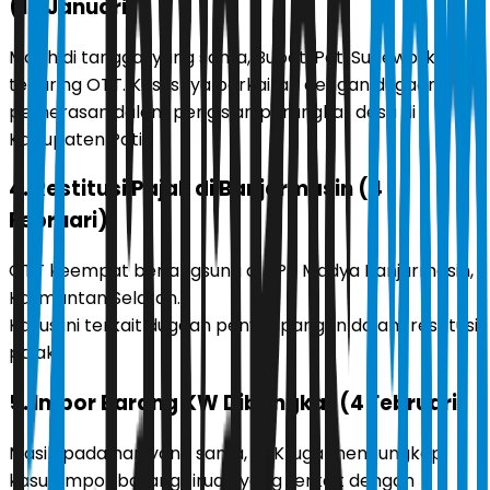
(19 Januari)
Masih di tanggal yang sama, Bupati Pati Sudewo ikut
terjaring OTT. Kasusnya berkaitan dengan dugaan
pemerasan dalam pengisian perangkat desa di
Kabupaten Pati.
4. Restitusi Pajak di Banjarmasin (4
Februari)
OTT keempat berlangsung di KPP Madya Banjarmasin,
Kalimantan Selatan.
Kasus ini terkait dugaan penyimpangan dalam restitusi
pajak.
5. Impor Barang KW Dibongkar (4 Februari)
Masih pada hari yang sama, KPK juga mengungkap
kasus impor barang tiruan yang terkait dengan