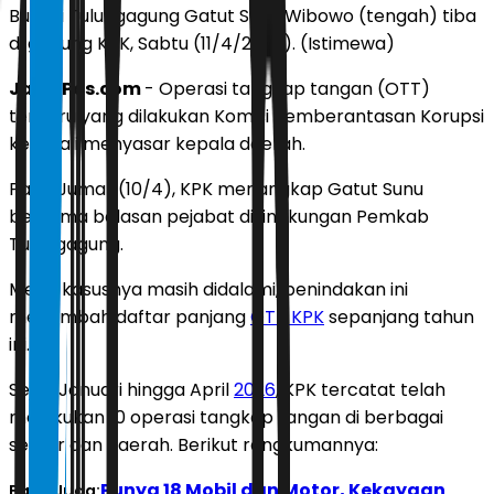
Bupati Tulungagung Gatut Sunu Wibowo (tengah) tiba
di gedung KPK, Sabtu (11/4/2026). (Istimewa)
JawaPos.com
- Operasi tangkap tangan (OTT)
terbaru yang dilakukan Komisi Pemberantasan Korupsi
kembali menyasar kepala daerah.
Pada Jumat (10/4), KPK menangkap Gatut Sunu
bersama belasan pejabat di lingkungan Pemkab
Tulungagung.
Meski kasusnya masih didalami, penindakan ini
menambah daftar panjang
OTT KPK
sepanjang tahun
ini.
Sejak Januari hingga April
2026
, KPK tercatat telah
melakukan 10 operasi tangkap tangan di berbagai
sektor dan daerah. Berikut rangkumannya:
Punya 18 Mobil dan Motor, Kekayaan
Baca Juga: