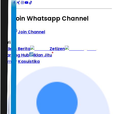
Join Whatsapp Channel
Join Channel
Hari ini
|
Indeks Berita
Zetizen
Learning Hub
Iklan Jitu
Home
Kasuistika