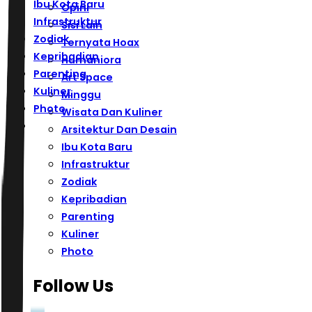
Ibu Kota Baru
Opini
Infrastruktur
Sisi Lain
Zodiak
Ternyata Hoax
Kepribadian
Humaniora
Parenting
Art Space
Kuliner
Minggu
Photo
Wisata Dan Kuliner
Arsitektur Dan Desain
Ibu Kota Baru
Infrastruktur
Zodiak
Kepribadian
Parenting
Kuliner
Photo
Follow Us