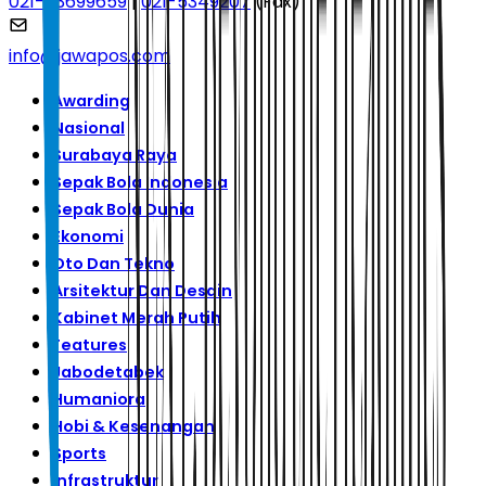
021-53699659
|
021-5349207
(Fax)
info@jawapos.com
Awarding
Nasional
Surabaya Raya
Sepak Bola Indonesia
Sepak Bola Dunia
Ekonomi
Oto Dan Tekno
Arsitektur Dan Desain
Kabinet Merah Putih
Features
Jabodetabek
Humaniora
Hobi & Kesenangan
Sports
Infrastruktur