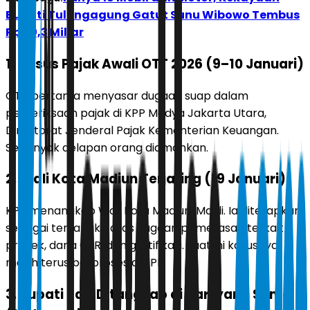
Bupati Tulungagung Gatut Sunu Wibowo Tembus
Rp 20,3 Miliar
1. Kasus Pajak Awali OTT 2026 (9–10 Januari)
OTT pertama menyasar dugaan suap dalam
pemeriksaan pajak di KPP Madya Jakarta Utara,
Direktorat Jenderal Pajak Kementerian Keuangan.
Sebanyak delapan orang diamankan.
2. Wali Kota Madiun Terjaring (19 Januari)
KPK menangkap Wali Kota Madiun, Maidi. Ia ditetapkan
sebagai tersangka atas dugaan pemerasan terkait
proyek, dana CSR, dan gratifikasi. saat ini kasusnya
masih terus berproses di KPK.
3. Bupati Pati Ditangkap di Hari yang Sama