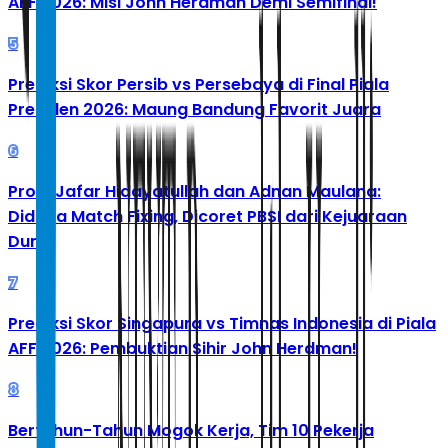
AFF 2026: Misi John Herdman Demi Semifinal!
5
Prediksi Skor Persib vs Persebaya di Final Piala
Presiden 2026: Maung Bandung Favorit Juara
6
Profil Jafar Hidayatullah dan Adnan Maulana:
Diduga Match Fixing, Dicoret PBSI dari Kejuaraan
Dunia
7
Prediksi Skor Singapura vs Timnas Indonesia di Piala
AFF 2026: Pembuktian Sihir John Herdman!
8
Bertahun-Tahun Mogok Kerja, Tim 10 Pekerja