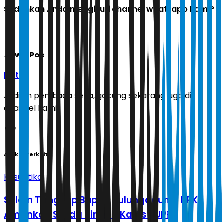
Sudahkah Anda mengikuti channel whatsapp kami?
Jawa Pos
Ikuti
Jadilah pembaca setia, gabung sekarang juga di
channel kami!
Artikel Terkait
Kasuistika
Selain Tangkap Bupati Tulungagung, KPK
Amankan Sekda hingga Kadis PUPR