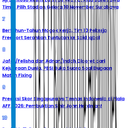
Timur Pilih Stadion Gelora 10 November Surabaya
7
Bertahun-Tahun Mogok Kerja, Tim 10 Pekerja
Freeport Serahkan Tuntutan ke Said Iqbal
8
Jafar/Felisha dan Adnan/Indah Dicoret dari
Kejuaraan Dunia, PBSI Buka Suara Soal Dugaan
Match Fixing
9
Prediksi Skor Singapura vs Timnas Indonesia di Piala
AFF 2026: Pembuktian Sihir John Herdman!
10