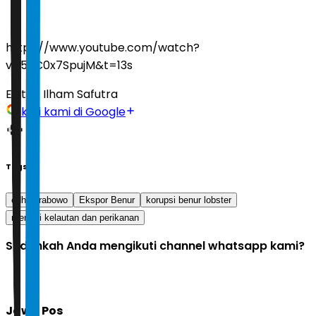
https://www.youtube.com/watch?
v=5gC0x7SpujM&t=13s
Editor:
Ilham Safutra
Ikuti kami di Google
Tags
edhy prabowo
Ekspor Benur
korupsi benur lobster
menteri kelautan dan perikanan
Sudahkah Anda mengikuti channel whatsapp kami?
Jawa Pos