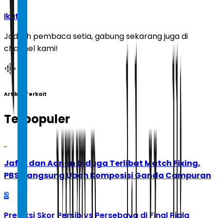
Ikuti
Jadilah pembaca setia, gabung sekarang juga di
channel kami!
Artikel Terkait
Terpopuler
1
Jafar dan Adnan Diduga Terlibat Match Fixing,
PBSI Langsung Ubah Komposisi Ganda Campuran
2
Prediksi Skor Persib vs Persebaya di Final Piala