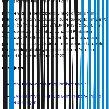
bening lobster (BBL) kemarin (26/11).
Penghentian tersebut berlaku hingga waktu yang
belum ditentukan. Keputusan itu tertuang dalam Surat
Edaran (SE) Nomor B.22891/DJPT/PI.130/XI/2020 yang
ditandatangani Plt Direktur Jenderal Perikanan
Tangkap KKP Muhammad Zaini. Menurut dia, alasan
penghentian tersebut adalah memperbaiki tata kelola
benih bening lobster yang diatur dalam Peraturan
Menteri KP Nomor 12 Tahun 2020.
Baca juga:
Edhy Prabowo ‘Ditenggelamkan’ Benur
WALHI: Ternyata Terbukti Edhy Prabowo Punya
Kepentingan