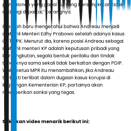
pencalonan yang gagal itu, yang bersangkutan tidak
aktif lagi di partai,’’ terangnya.
Basarah baru mengetahui bahwa Andreau menjadi
staf ahli Menteri Edhy Prabowo setelah adanya kasus
OTT KPK. Menurut dia, karena posisi Andreau sebagai
staf ahli menteri KP adalah keputusan pribadi yang
bersangkutan, segala bentuk perilaku dan tindak
tanduknya sama sekali tidak berkaitan dengan PDIP.
Wakil ketua MPR itu menambahkan, jika Andreau
terbukti terlibat dalam dugaan kasus korupsi di
lingkungan Kementerian KP, partainya akan
memberikan sanksi yang tegas.
Saksikan video menarik berikut ini: