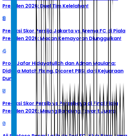
Presiden 2026: Duel Tim Kelelahan!
3
Prediksi Skor Persija Jakarta vs Arema FC di Piala
Presiden 2026: Macan Kemayoran Diunggulkan!
4
Profil Jafar Hidayatullah dan Adnan Maulana:
Diduga Match Fixing, Dicoret PBSI dari Kejuaraan
Dunia
5
Prediksi Skor Persib vs Persebaya di Final Piala
Presiden 2026: Maung Bandung Favorit Juara
6
Aji Santoso Resmi Latih de Red FC, Klub Baru Jawa