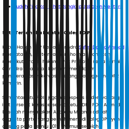
Sudah Tiga Kali Luhut Rangkap Jabatan Menteri
Satu Tersangka Mantan Caleg PDIP
Ketua Harian DPP Partai Gerindra
Sufmi Dasco Ahmad
menyatakan, partainya menghormati dan akan
mengikuti proses hukum. ’’Pak Prabowo serta Partai
Gerindra juga tetap berkomitmen dalam
pemberantasan korupsi,’’ terangnya di gedung DPR
kemarin.
Sementara itu, PDIP juga merespons kadernya yang
ikut terseret kasus tersebut. Ketua DPP PDIP Ahmad
Basarah menyatakan, Andreau Misanta adalah
anggota partai yang pernah menjadi caleg DPR yang
diusung pada Pemilu 2019. ’’Namun, setelah