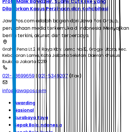
Profil Malik Bawazier, Suami Cut Keke yang
Dilaporkan Kasus Perzinaan dan Kohabitasi
JawaPos.com adalah bagian dari Jawa Pos Group,
perusahaan media terkemuka di Indonesia. Menyajikan
berita terkini, akurat, dan terpercaya.
Graha Pena Lt.2 Jl. Raya Kby. Lama No.12, Grogol Utara, Kec.
Kebayoran Lama, Kota Jakarta Selatan, Daerah Khusus
Ibukota Jakarta 12210
021-53699659
|
021-5349207
(Fax)
info@jawapos.com
Awarding
Nasional
Surabaya Raya
Sepak Bola Indonesia