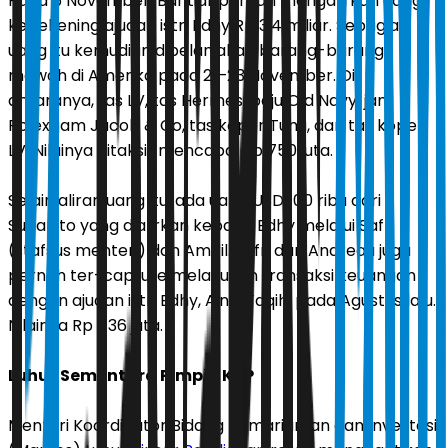
Pada 5 November, Bahtiar pernah mengalirkan uang
ke rekening ajudan istri Edhy Rp 3,4 miliar. Sebagian
uang itu kemudian dibelanjakan barang-barang
mewah di Amerika pada 21–23 November. Di
antaranya, tas LV, tas Hermes, baju Old Navy, jam
Rolex, jam Jacob & Co, tas koper Tumi, dan tas koper
LV. Nilainya ditaksir mencapai Rp 750 juta.
Selain aliran uang itu, ada uang USD 100 ribu dari
Suharjito yang dialirkan kepada Edhy melalui Safri
(stafsus menteri) dan Amiril. Safri dan Andreau juga
pernah ter-capture melakukan transaksi keuangan
dengan ajudan istri Edhy, Ainul Faqih, pada Agustus lalu.
Nilainya Rp 436 juta.
Luhut Sementara Pimpin KKP
Menteri Koordinator Bidang Kemaritiman dan Investasi