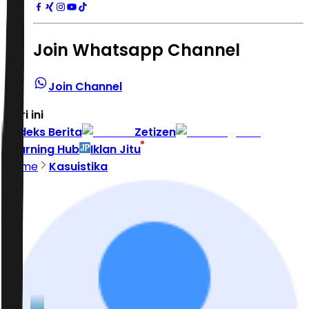
Join Whatsapp Channel
Join Channel
Hari ini
|
Indeks Berita
Zetizen
Learning Hub
Iklan Jitu
Home
Kasuistika