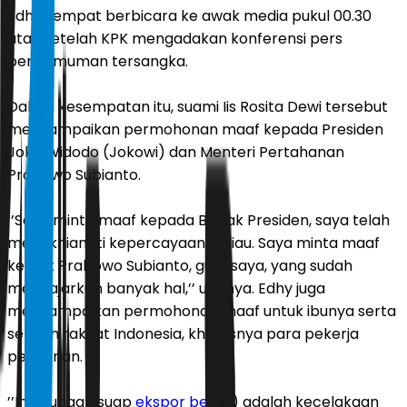
Edhy sempat berbicara ke awak media pukul 00.30
atau setelah KPK mengadakan konferensi pers
pengumuman tersangka.
Dalam kesempatan itu, suami Iis Rosita Dewi tersebut
menyampaikan permohonan maaf kepada Presiden
Joko Widodo (Jokowi) dan Menteri Pertahanan
Prabowo Subianto.
’’Saya minta maaf kepada Bapak Presiden, saya telah
mengkhianati kepercayaan beliau. Saya minta maaf
ke Pak Prabowo Subianto, guru saya, yang sudah
mengajarkan banyak hal,’’ ujarnya. Edhy juga
menyampaikan permohonan maaf untuk ibunya serta
seluruh rakyat Indonesia, khususnya para pekerja
perikanan.
’’Ini (dugaan suap
ekspor benur
) adalah kecelakaan