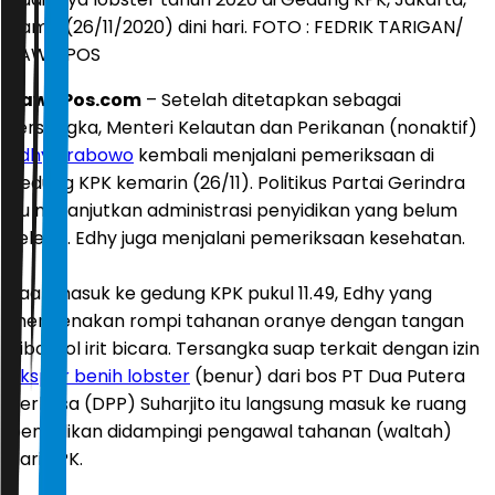
Kamis (26/11/2020) dini hari. FOTO : FEDRIK TARIGAN/
JAWA POS
JawaPos.com
– Setelah ditetapkan sebagai
tersangka, Menteri Kelautan dan Perikanan (nonaktif)
Edhy Prabowo
kembali menjalani pemeriksaan di
gedung KPK kemarin (26/11). Politikus Partai Gerindra
itu melanjutkan administrasi penyidikan yang belum
selesai. Edhy juga menjalani pemeriksaan kesehatan.
Saat masuk ke gedung KPK pukul 11.49, Edhy yang
mengenakan rompi tahanan oranye dengan tangan
diborgol irit bicara. Tersangka suap terkait dengan izin
ekspor benih lobster
(benur) dari bos PT Dua Putera
Perkasa (DPP) Suharjito itu langsung masuk ke ruang
penyidikan didampingi pengawal tahanan (waltah)
dari KPK.