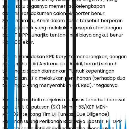
salah satu tugasnya memeriksa kelengkapan
administrasi dokumen calon eksporter benur.
Sementara itu, Amiril dalam kasus tersebut berperan
sebagai pihak yang melakukan kesepakatan dengan
bos PT DPP Suharjito tentang nilai biaya angkut benur
Rp 1.800/ekor.
Deputi Penindakan KPK Karyoto menerangkan, dengan
penyerahan diri Andreau dan Amiril, berarti seluruh
tersangka sudah diamankan. ’’Untuk kepentingan
penyidikan, KPK melakukan penahanan (terhadap dua
tersangka yang menyerahkan diri, Red),’’ tegasnya.
Karyoto kembali menjelaskan, kasus tersebut berawal
dari Surat Keputusan (SK) Nomor 53/KEP MEN-
KP/2020 tentang Tim Uji Tuntas (Due Diligence)
Perizinan Usaha Perikanan Budi Daya Lobster. PT DPP
menjadi salah satu perusahaan yang mengajukan