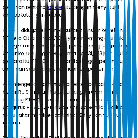
perizinan tentang
lobster
itu dengan menyetujui
kesepakatan yang dibuat.
PT DPP diduga telah melakukan transfer ke rekening
PT Aero Citra Kargo (ACK) yang memang ditunjuk
orang-orang Edhy sebagai perusahaan pengiriman
benur ke luar negeri. Besarnya Rp 731,573 juta. Dalam
perkara itu, PT ACK ditengarai sebagai ’’penampung’’
uang dari sejumlah perusahaan eksporter benur.
KPK mengendus aliran uang terkait dengan ekspor
benur Rp 9,8 miliar. Mulanya uang itu disimpan di
rekening PT ACK. Kemudian dialirkan ke rekening
pengurus PT ACK, Amri dan Ahmad Bahtiar. Keduanya
merupakan nominee dari pihak Edhy dan Yudi Surya
Atmaja.