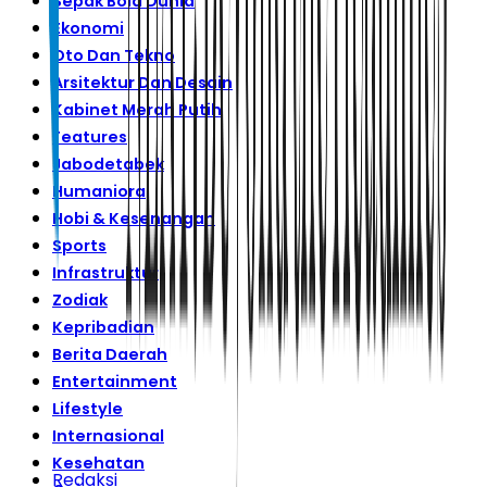
Sepak Bola Dunia
Ekonomi
Oto Dan Tekno
Arsitektur Dan Desain
Kabinet Merah Putih
Features
Jabodetabek
Humaniora
Hobi & Kesenangan
Sports
Infrastruktur
Zodiak
Kepribadian
Berita Daerah
Entertainment
Lifestyle
Internasional
Kesehatan
Redaksi