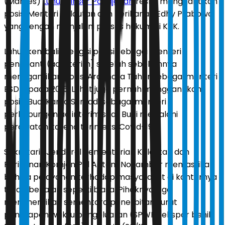
(Marves)
Luhut Binsar Pandjaitan
resmi menggantikan
posisi Menteri Kelautan dan Perikanan Edhy Prabowo
yang tengah menjalani proses hukum di KPK.
Luhut kembali mengisi posisi sebagai menteri
pengganti (ad interim) setelah sebelumnya
menggantikan posisi Arcandra Tahar sebagai menteri
ESDM pada 2016. Luhut juga pernah menggantikan
posisi Budi Karya Sumadi sebagai menteri
perhubungan ad interim saat Budi menjalani
perawatan karena terinfeksi Covid-19.
Sekretaris Jenderal Kementerian Kelautan dan
Perikanan Komjen Pol Antam Novambar memastikan
bahwa pelayanan terhadap masyarakat di kantornya
tetap berjalan seperti biasa. Pihaknya juga
menghentikan sementara penerbitan surat
penetapan waktu pengeluaran (SPWP) ekspor benih