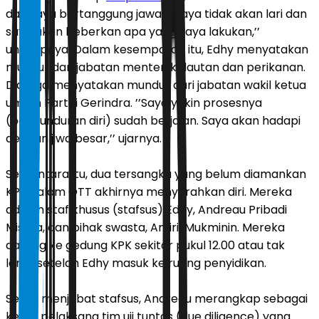
dan saya bertanggung jawab. Saya tidak akan lari dan
saya akan beberkan apa yang saya lakukan,’’
ungkapnya. Dalam kesempatan itu, Edhy menyatakan
mundur dari jabatan menteri kelautan dan perikanan.
Dia juga menyatakan mundur dari jabatan wakil ketua
umum Partai Gerindra. ’’Saya yakin prosesnya
(pengunduran diri) sudah berjalan. Saya akan hadapi
dengan jiwa besar,’’ ujarnya.
Sementara itu, dua tersangka yang belum diamankan
KPK dalam OTT akhirnya menyerahkan diri. Mereka
adalah staf khusus (stafsus) Edhy, Andreau Pribadi
Misata, dan pihak swasta, Amiril Mukminin. Mereka
datang ke gedung KPK sekitar pukul 12.00 atau tak
lama setelah Edhy masuk ke ruang penyidikan.
Selain menjabat stafsus, Andreau merangkap sebagai
ketua pelaksana tim uji tuntas (due diligence) yang