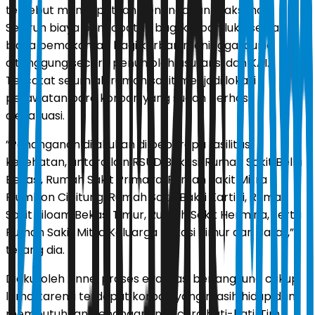
tersebut mendapatkan penanganan maksimal.
Seluruh biaya pengobatan bagi korban luka serta
biaya pemakaman bagi korban meninggal dunia
ditanggung secara penuh oleh asuransi dan KAI.
Tercatat sejumlah rumah sakit menjadi lokasi
perawatan para korban yang sudah berhasil
dievakuasi.
”Penanganan dilakukan di beberapa fasilitas
kesehatan, antara lain RSUD Bekasi, Rumah Sakit Bella
Bekasi, Rumah Sakit Primaya, Rumah Sakit Mitra
Plumbon Cibitung, Rumah Sakit Bakti Kartini, Rumah
Sakit Siloam Bekasi Timur, Rumah Sakit Hermina, serta
Rumah Sakit Mitra Keluarga Bekasi Timur dan Barat,”
terang dia.
Diakui oleh Anne, proses evakuasi berlangsung cukup
lama karena terdapat korban yang masih hidup dan
membutuhkan penanganan secara hati-hati. Tim