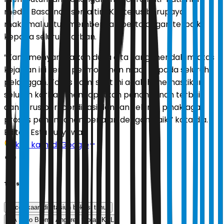
medis, Basarnas, serta tim KAI terus berupaya
maksimal untuk memberikan pertolongan terbaik
kepada seluruh korban.
”Kami menyampaikan duka cita yang mendalam atas
kejadian ini serta permohonan maaf kepada seluruh
pelanggan. Fokus kami saat ini adalah memastikan
seluruh korban mendapatkan penanganan terbaik
dan terus berkoordinasi dengan seluruh pihak agar
proses penanganan berjalan dengan baik,” kata dia.
Editor:
Estu Suryowati
Ikuti kami di Google
Tags
kecelakaan di stasiun bekasi timur
KA Argo Bromo Anggrek tabrak KRL