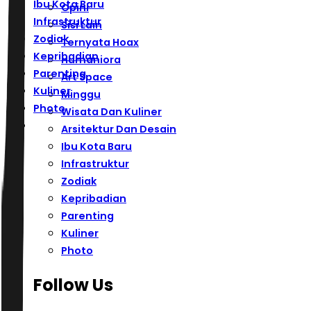
Ibu Kota Baru
Opini
Infrastruktur
Sisi Lain
Zodiak
Ternyata Hoax
Kepribadian
Humaniora
Parenting
Art Space
Kuliner
Minggu
Photo
Wisata Dan Kuliner
Arsitektur Dan Desain
Ibu Kota Baru
Infrastruktur
Zodiak
Kepribadian
Parenting
Kuliner
Photo
Follow Us