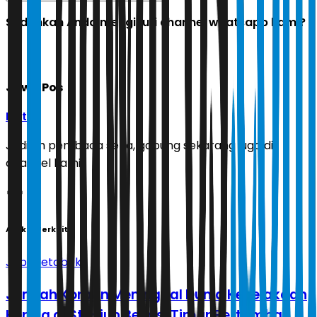
Sudahkah Anda mengikuti channel whatsapp kami?
Jawa Pos
Ikuti
Jadilah pembaca setia, gabung sekarang juga di
channel kami!
Artikel Terkait
Jabodetabek
Jumlah Korban Meninggal Dunia Kecelakaan
Kereta di Stasiun Bekasi Timur Bertambah