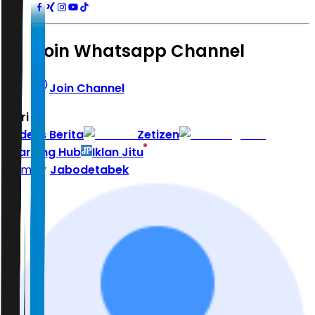
Join Whatsapp Channel
Join Channel
Hari ini
|
Indeks Berita
Zetizen
Learning Hub
Iklan Jitu
Home
Jabodetabek