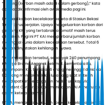
”3 orang (korban masih ada di dalam gerbong),” kata
dia saat dikonfirmasi oleh awak media pagi ini.
Evakuasi korban kecelakaan kereta di Stasiun Bekasi
Timur terus berjalan. Upaya mengeluarkan korban dari
gerbong KRL yang tertabrak lokomotif masih terus
dilakukan. Pagi ini PT KAI memperbarui jumlah korban
meninggal dunia dalam kecelakaan tersebut. Total 6
korban dinyatakan kehilangan nyawa.
”Dalam kejadian tersebut, sebanyak 240 penumpang
KA Argo Bromo Anggrek selamat. Sementara itu,
penumpang KRL tercatat 6 orang meninggal dunia dan
80 orang mengalami luka-luka yang saat ini telah
mendapatkan penanganan medis,” ungkap Vice
President Corporate Communication KAI Anne Purba
dalam keterangannya.
PT KAI memastikan, seluruh korban kecelakaan kereta