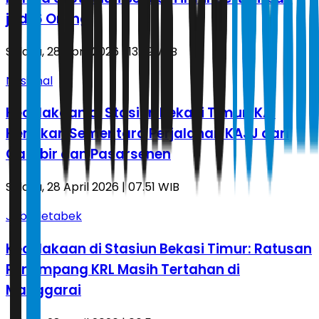
jadi 6 Orang
Selasa, 28 April 2026 | 13.39 WIB
Nasional
Kecelakaan di Stasiun Bekasi Timur: KAI
Hentikan Sementara Perjalanan KAJJ dari
Gambir dan Pasarsenen
Selasa, 28 April 2026 | 07.51 WIB
Jabodetabek
Kecelakaan di Stasiun Bekasi Timur: Ratusan
Penumpang KRL Masih Tertahan di
Manggarai