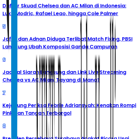
Daftar Skuad Chelsea dan AC Milan di Indonesia:
Luka Modric, Rafael Leao, hingga Cole Palmer
5
Jafar dan Adnan Diduga Terlibat Match Fixing, PBSI
Langsung Ubah Komposisi Ganda Campuran
6
Jadwal Siaran Langsung dan Link Live Streaming
Chelsea vs AC Milan, Tayang di Mana?
7
Kejagung Periksa Febrie Adriansyah: Kenakan Rompi
Pink dan Tangan Terborgol
8
Presiden Persebaya Surabaya Angkat Bicara Usai