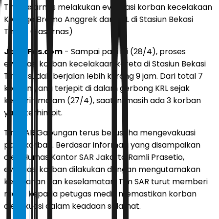
Tim Basarnas melakukan evakuasi korban kecelakaan
KA Argo Bromo Anggrek dan KRL di Stasiun Bekasi
TImur. (Basarnas)
JawaPos.com
- Sampai pagi ini (28/4), proses
evakuasi korban kecelakaan kereta di Stasiun Bekasi
Timur sudah berjalan lebih kurang 9 jam. Dari total 7
korban yang terjepit di dalam gerbong KRL sejak
kemarin malam (27/4), saat ini masih ada 3 korban
yang terhimpit.
Tim SAR Gabungan terus berusaha mengevakuasi
para korban. Berdasar informasi yang disampaikan
oleh Humas Kantor SAR Jakarta Ramli Prasetio,
evakuasi korban dilakukan dengan mengutamakan
keamanan dan keselamatan. Tim SAR turut memberi
ruang kepada petugas medis memastikan korban
dievakuasi dalam keadaan selamat.