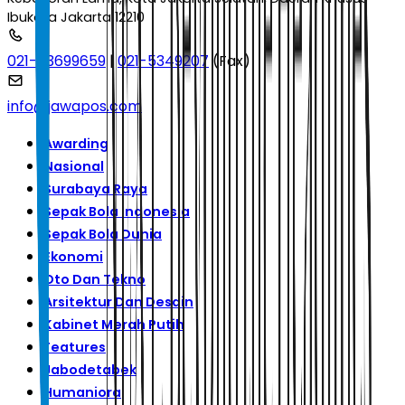
Ibukota Jakarta 12210
021-53699659
|
021-5349207
(Fax)
info@jawapos.com
Awarding
Nasional
Surabaya Raya
Sepak Bola Indonesia
Sepak Bola Dunia
Ekonomi
Oto Dan Tekno
Arsitektur Dan Desain
Kabinet Merah Putih
Features
Jabodetabek
Humaniora