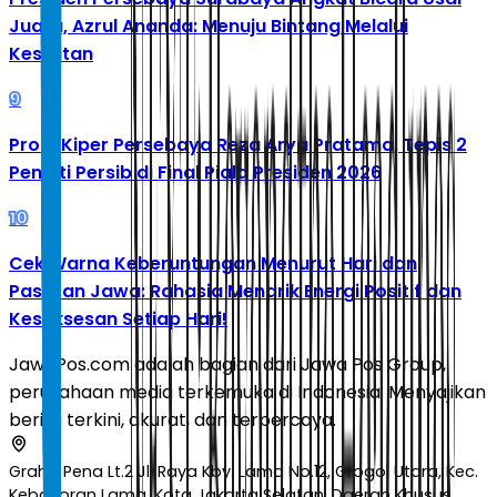
Juara, Azrul Ananda: Menuju Bintang Melalui
Kesulitan
9
Profil Kiper Persebaya Reza Arya Pratama, Tepis 2
Penalti Persib di Final Piala Presiden 2026
10
Cek Warna Keberuntungan Menurut Hari dan
Pasaran Jawa: Rahasia Menarik Energi Positif dan
Kesuksesan Setiap Hari!
JawaPos.com adalah bagian dari Jawa Pos Group,
perusahaan media terkemuka di Indonesia. Menyajikan
berita terkini, akurat, dan terpercaya.
Graha Pena Lt.2 Jl. Raya Kby. Lama No.12, Grogol Utara, Kec.
Kebayoran Lama, Kota Jakarta Selatan, Daerah Khusus