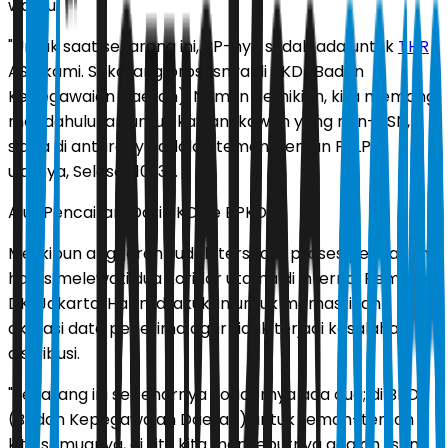
waktu.
"Untuk saat sekarang ini, PP-nya sudah ada untuk
THR
ASN kami. Sekarang prosesnya di BKD (Badan
Kepegawaian Daerah). Namun demikian, kita memang
mendahulukan untuk kawan-kawan yang non-ASN,
siapa di antaranya adalah teman-teman PJLP,"
ujarnya, Selasa (10/3).
Alur Pencairan: Dari BKD ke BPKD
Meskipun anggaran sudah tersedia, proses pencairan
harus melewati dua koridor utama di internal Pemprov
DKI Jakarta. Hal ini dilakukan untuk memastikan
akurasi data penerima agar tidak terjadi kesalahan
distribusi.
"Sekarang ini sebenarnya koridornya ada dua; di BKD
(Badan Kepegawaian Daerah) untuk teman-teman
kita semuanya, di situ kita menyebutnya adalah listing