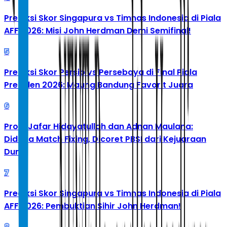
Prediksi Skor Singapura vs Timnas Indonesia di Piala
AFF 2026: Misi John Herdman Demi Semifinal!
5
Prediksi Skor Persib vs Persebaya di Final Piala
Presiden 2026: Maung Bandung Favorit Juara
6
Profil Jafar Hidayatullah dan Adnan Maulana:
Diduga Match Fixing, Dicoret PBSI dari Kejuaraan
Dunia
7
Prediksi Skor Singapura vs Timnas Indonesia di Piala
AFF 2026: Pembuktian Sihir John Herdman!
8