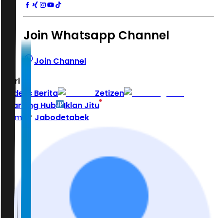
Join Whatsapp Channel
Join Channel
Hari ini
|
Indeks Berita
Zetizen
Learning Hub
Iklan Jitu
Home
Jabodetabek