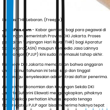
Ilustrasi THR Lebaran. (Freepik)
JawaPos.com
- Kabar gembira bagi para pegawai di
lingkungan Pemerintah Provinsi DKI Jakarta. Proses
pencairan Tunjangan Hari Raya (THR) bagi Aparatur
Sipil Negara (ASN) maupun Penyedia Jasa Lainnya
Perorangan (PJLP) kini sudah memasuki tahap akhir.
Pemprov DKI Jakarta memastikan bahwa anggaran
untuk bonus tahunan ini telah siap dan tinggal
menunggu penyelesaian administrasi daftar penerima.
Asisten Perekonomian dan Keuangan Sekda DKI
Jakarta Suharini Eliawati mengungkapkan, pihaknya
memberikan perhatian khusus kepada tenaga
honorer atau PJLP agar bisa menerima haknya tepat