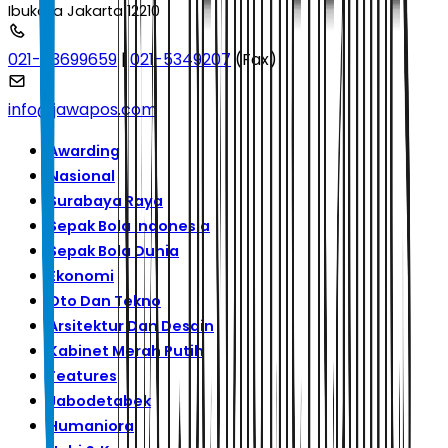
Ibukota Jakarta 12210
021-53699659
|
021-5349207
(Fax)
info@jawapos.com
Awarding
Nasional
Surabaya Raya
Sepak Bola Indonesia
Sepak Bola Dunia
Ekonomi
Oto Dan Tekno
Arsitektur Dan Desain
Kabinet Merah Putih
Features
Jabodetabek
Humaniora