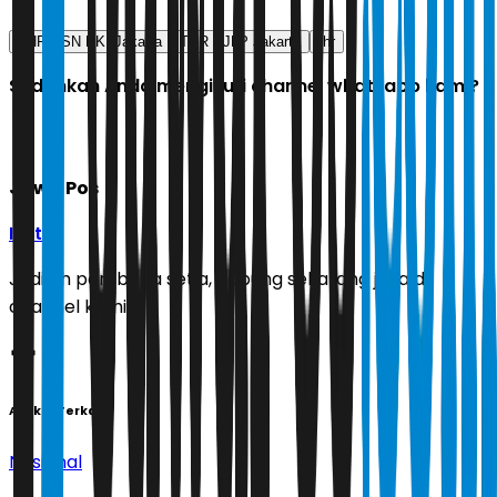
THR ASN DKI Jakarta
THR PJLP Jakarta
thr
Sudahkah Anda mengikuti channel whatsapp kami?
Jawa Pos
Ikuti
Jadilah pembaca setia, gabung sekarang juga di
channel kami!
Artikel Terkait
Nasional