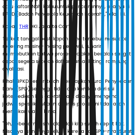
atau daftar. Nah, kalau untuk pencairannya, adanya di
BPKD (Badan Pengelola Keuangan Daerah)," jelas Eli.
Kapan
THR
DKI Jakarta Cair?
Terkait tanggal pasti kapan dana tersebut masuk ke
rekening masing-masing pegawai, Suharini
menyebutkan bahwa prosesnya akan berjalan sangat
cepat segera setelah daftar nama (listing) rampung
divalidasi.
Pihak BPKD sendiri telah menyiapkan Surat Penyediaan
Dana (SPD) sehingga tidak ada kendala dari sisi
ketersediaan kas daerah. Saat ditanya mengenai
jadwal spesifik, Suharini optimis proses ini tidak akan
memakan waktu lama.
"Oh, sebenarnya sih kalau dari kita sudah cepat kok.
Misalnya listing-nya keluar, karena kan SPD-nya (Surat