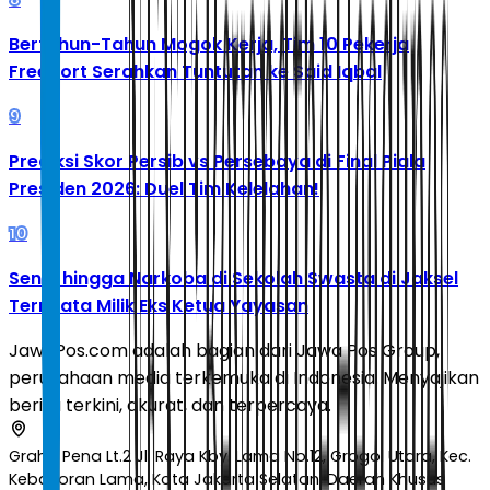
Bertahun-Tahun Mogok Kerja, Tim 10 Pekerja
Freeport Serahkan Tuntutan ke Said Iqbal
9
Prediksi Skor Persib vs Persebaya di Final Piala
Presiden 2026: Duel Tim Kelelahan!
10
Senpi hingga Narkoba di Sekolah Swasta di Jaksel
Ternyata Milik Eks Ketua Yayasan
JawaPos.com adalah bagian dari Jawa Pos Group,
perusahaan media terkemuka di Indonesia. Menyajikan
berita terkini, akurat, dan terpercaya.
Graha Pena Lt.2 Jl. Raya Kby. Lama No.12, Grogol Utara, Kec.
Kebayoran Lama, Kota Jakarta Selatan, Daerah Khusus