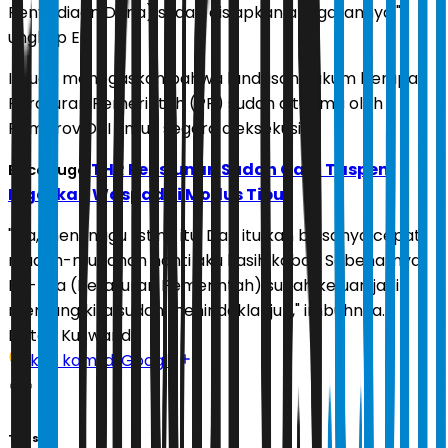
Penyediaan Dana) sudah disiapkan anggarannya,"
ungkap Eli.
Ia juga menegaskan bahwa landasan hukum berupa
Peraturan Pemerintah (PP) sudah diterima oleh
Pemprov DKI untuk segera dieksekusi.
THR Pensiunan Sudah Cair, Taspen
Baca Juga:
Ingatkan Waspadai Modus Tipu
"Iya, menunggu listing itu. Dan itu kan biasanya cepat,
mudah-mudahan nanti aku kasih kabar. Sebenarnya
PP-nya (Peraturan Pemerintah) sudah keluar, jadi
memang kita sudah menindaklanjuti," imbuhnya.
Editor:
Kuswandi
Ikuti kami di Google
Tags