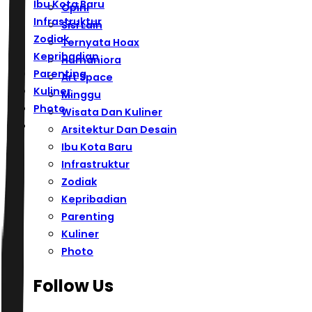
Ibu Kota Baru
Opini
Infrastruktur
Sisi Lain
Zodiak
Ternyata Hoax
Kepribadian
Humaniora
Parenting
Art Space
Kuliner
Minggu
Photo
Wisata Dan Kuliner
Arsitektur Dan Desain
Ibu Kota Baru
Infrastruktur
Zodiak
Kepribadian
Parenting
Kuliner
Photo
Follow Us