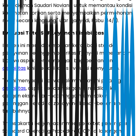
ke kediaman Saudari Novianis untuk memantau kondisi
kesehatan korban serta menyampaikan permohonan
maaf secara langsung," ujar Tjahyadi, Rabu (14/1).
Evaluasi Total SOP Layanan Disabilitas
Insiden ini menjadi tamparan keras bagi standar
pelayanan pelanggan prioritas. Tjahyadi menekankan
bahwa aspek pendampingan bagi penyandang
disabilitas
kini menjadi fokus evaluasi menyeluruh.
"Kami menyadari bahwa dalam melayani pelanggan
disabilitas
, aspek pendampingan harus dilakukan
dengan ekstra hati-hati hingga memastikan
pelanggan berada di zona yang benar-benar aman,"
tambahnya.
Transjakarta berjanji akan memperketat penerapan
Standard Operating Procedure (SOP) di lapangan.