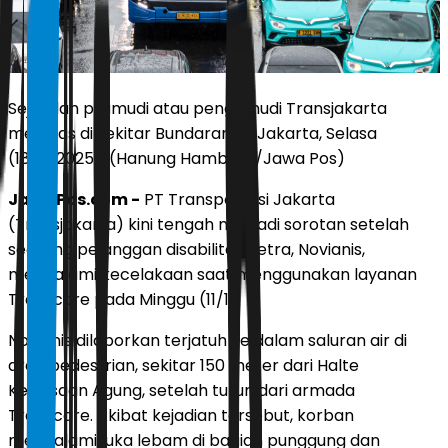
Sejumlah pramudi atau pengemudi Transjakarta
melintas di sekitar Bundaran HI, Jakarta, Selasa
(18/11/2025). (Hanung Hambara/Jawa Pos)
JawaPos.com -
PT Transportasi Jakarta
(Transjakarta) kini tengah menjadi sorotan setelah
seorang pelanggan disabilitas netra, Novianis,
mengalami kecelakaan saat menggunakan layanan
Transcare pada Minggu (11/1).
Novianis dilaporkan terjatuh ke dalam saluran air di
area pedestrian, sekitar 150 meter dari Halte
Kejaksaan Agung, setelah turun dari armada
Transcare. Akibat kejadian tersebut, korban
mengalami luka lebam di bagian punggung dan