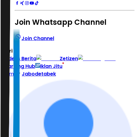
Join Whatsapp Channel
Join Channel
Hari ini
|
Indeks Berita
Zetizen
Learning Hub
Iklan Jitu
Home
Jabodetabek