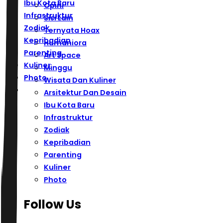
Ibu Kota Baru
Opini
Infrastruktur
Sisi Lain
Zodiak
Ternyata Hoax
Kepribadian
Humaniora
Parenting
Art Space
Kuliner
Minggu
Photo
Wisata Dan Kuliner
Arsitektur Dan Desain
Ibu Kota Baru
Infrastruktur
Zodiak
Kepribadian
Parenting
Kuliner
Photo
Follow Us