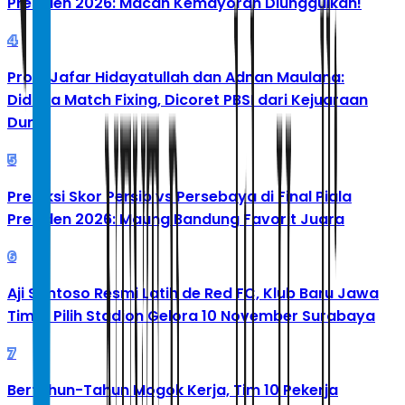
Presiden 2026: Macan Kemayoran Diunggulkan!
4
Profil Jafar Hidayatullah dan Adnan Maulana:
Diduga Match Fixing, Dicoret PBSI dari Kejuaraan
Dunia
5
Prediksi Skor Persib vs Persebaya di Final Piala
Presiden 2026: Maung Bandung Favorit Juara
6
Aji Santoso Resmi Latih de Red FC, Klub Baru Jawa
Timur Pilih Stadion Gelora 10 November Surabaya
7
Bertahun-Tahun Mogok Kerja, Tim 10 Pekerja