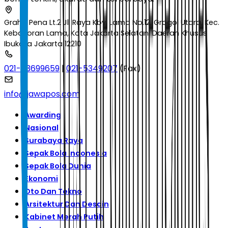
Graha Pena Lt.2 Jl. Raya Kby. Lama No.12, Grogol Utara, Kec.
Kebayoran Lama, Kota Jakarta Selatan, Daerah Khusus
Ibukota Jakarta 12210
021-53699659
|
021-5349207
(Fax)
info@jawapos.com
Awarding
Nasional
Surabaya Raya
Sepak Bola Indonesia
Sepak Bola Dunia
Ekonomi
Oto Dan Tekno
Arsitektur Dan Desain
Kabinet Merah Putih