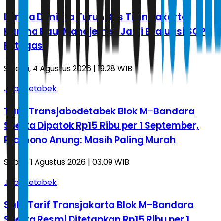
Lansia Diminta Turun Bus Transjakarta
Karena Bau, Manajemen Janji Evaluasi SOP
Petugas
Selasa, 4 Agustus 2026 | 19.28 WIB
Jabodetabek
Tarif Transjabodetabek Blok M–Bandara
Soetta Dipatok Rp15 Ribu per 1 September,
Pramono Anung: Masih Paling Murah
Sabtu, 1 Agustus 2026 | 03.09 WIB
Jabodetabek
Sah! Tarif Transjakarta Blok M–Bandara
Soetta Resmi Ditetapkan Rp15 Ribu per 1