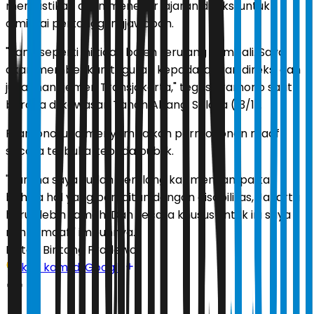
memastikan akan menegur jajaran direksi untuk
dimintai pertanggungjawaban.
"Yang seperti ini tidak boleh terulang kembali. Saya
akan memberikan teguran kepada jajaran direksi dan
juga manajemen Transjakarta," tegas Pramono saat
berada di kawasan Tanah Abang, Selasa (13/1).
Pramono juga menyampaikan permohonan maaf
secara terbuka kepada publik.
"Karena saya sudah berulang kali menyampaikan
bahwa hal yang berkaitan dengan disabilitas, Jakarta
harus lebih ramah. Dan secara khusus untuk ini saya
minta maaf," imbuhnya.
Editor:
Bintang Pradewo
Ikuti kami di Google