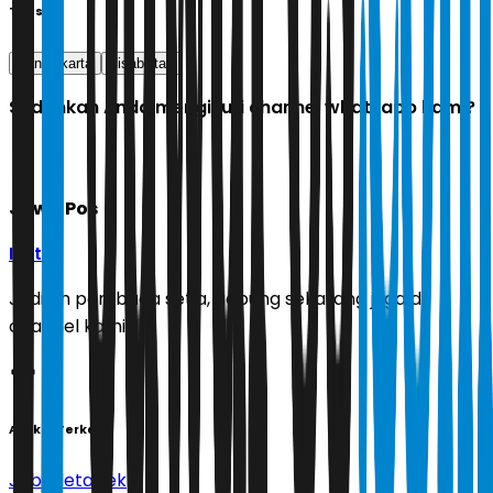
Tags
transjakarta
disabilitas
Sudahkah Anda mengikuti channel whatsapp kami?
Jawa Pos
Ikuti
Jadilah pembaca setia, gabung sekarang juga di
channel kami!
Artikel Terkait
Jabodetabek