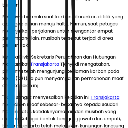
tangan.
Peristiwa bermula saat korban diturunkan di titik yang
dianggap aman menuju halte. Namun, saat petugas
melanjutkan perjalanan untuk mengantar empat
penumpang lain, musibah tersebut terjadi di area
pejalan kaki.
Kepala Divisi Sekretaris Perusahaan dan Hubungan
Masyarakat
Transjakarta
Tjahyadi mengatakan,
pihaknya telah mengunjungi kediaman korban pada
Senin (12/1). Ia pun menyampaikan permohonan maaf
atas kejadian inj.
"Kami sangat menyesalkan kejadian ini.
Transjakarta
memohon maaf sebesar-besarnya kepada Saudari
Novianis atas ketidaknyamanan dan musibah yang
dialami. Sebagai bentuk tanggung jawab dan empati,
tim Transjakarta telah melakukan kunjungan langsung