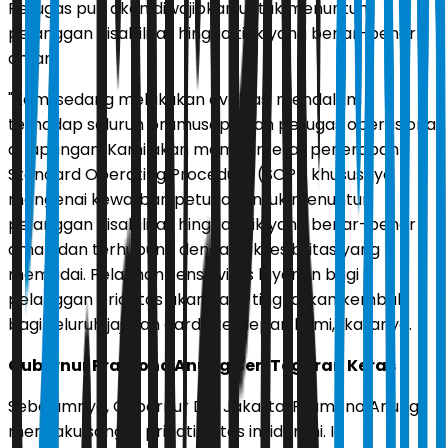
Petugas pun akan diwajibkan untuk menuntun
pelanggan disabilitas hingga titik yang benar-benar
aman.
"Kami sedang melakukan evaluasi mendalam
terhadap seluruh pramusapa dan petugas operasional
di lapangan. Kami akan memperketat penerapan
Standard Operating Procedure (SOP), khususnya
mengenai kewajiban petugas untuk menuntun
pelanggan disabilitas hingga titik yang benar-benar
aman dan terhubung dengan aksesibilitas yang
memadai. Pelatihan sensitivitas layanan bagi
pelanggan prioritas akan kami tingkatkan kembali
bagi seluruh jajaran garda terdepan kami," katanya.
Gubernur Pramono Anung Beri Teguran Keras
Sebelumnya, Gubernur DKI Jakarta, Pramono Anung
mengaku sangat prihatin atas insiden ini. Ia