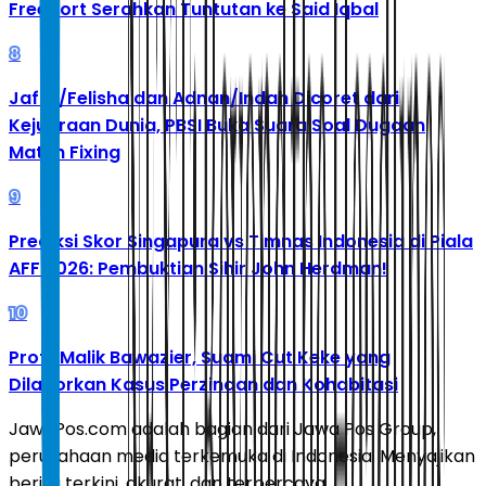
Freeport Serahkan Tuntutan ke Said Iqbal
8
Jafar/Felisha dan Adnan/Indah Dicoret dari
Kejuaraan Dunia, PBSI Buka Suara Soal Dugaan
Match Fixing
9
Prediksi Skor Singapura vs Timnas Indonesia di Piala
AFF 2026: Pembuktian Sihir John Herdman!
10
Profil Malik Bawazier, Suami Cut Keke yang
Dilaporkan Kasus Perzinaan dan Kohabitasi
JawaPos.com adalah bagian dari Jawa Pos Group,
perusahaan media terkemuka di Indonesia. Menyajikan
berita terkini, akurat, dan terpercaya.