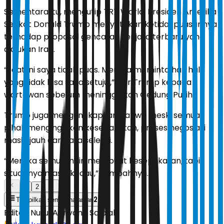
Sementara itu, mengutip TRT World, Presiden Amerika
Serikat Donald Trump menyatakan ketidakpuasannya
terhadap proposal gencatan senjata terbaru yang
diajukan Iran.
“Saat ini saya tidak puas. Mereka meminta hal-hal
yang tidak bisa saya setujui,” ujar Trump kepada
wartawan sebelum meninggalkan Gedung Putih.
Trump juga mengungkapkan bahwa meski semua
pihak menginginkan kesepakatan, proses negosiasi
masih jauh dari kata selesai.
“Mereka semua ingin membuat kesepakatan, tapi
situasinya masih kacau,” tambahnya.
1
2
2
Tampilkan semua halaman
Editor:
Nurul Adriyana Salbiah