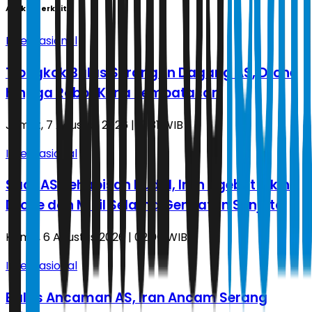
Artikel Terkait
Internasional
Tiongkok Balas Serangan Dagang AS, Drone
hingga Robot Kena Pembatasan
Jumat, 7 Agustus 2026 | 17.31 WIB
Internasional
Saat AS Kehabisan Rudal, Iran Ngebut Bikin
Drone dan Misil Selama Gencatan Senjata
Kamis, 6 Agustus 2026 | 02.00 WIB
Internasional
Balas Ancaman AS, Iran Ancam Serang