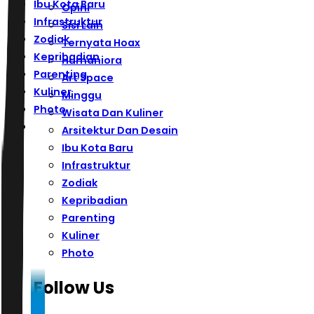
Ibu Kota Baru
Opini
Infrastruktur
Sisi Lain
Zodiak
Ternyata Hoax
Kepribadian
Humaniora
Parenting
Art Space
Kuliner
Minggu
Photo
Wisata Dan Kuliner
Arsitektur Dan Desain
Ibu Kota Baru
Infrastruktur
Zodiak
Kepribadian
Parenting
Kuliner
Photo
Follow Us