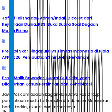
8
Jafar/Felisha dan Adnan/Indah Dicoret dari
Kejuaraan Dunia, PBSI Buka Suara Soal Dugaan
Match Fixing
9
Prediksi Skor Singapura vs Timnas Indonesia di Piala
AFF 2026: Pembuktian Sihir John Herdman!
10
Profil Malik Bawazier, Suami Cut Keke yang
Dilaporkan Kasus Perzinaan dan Kohabitasi
JawaPos.com adalah bagian dari Jawa Pos Group,
perusahaan media terkemuka di Indonesia. Menyajikan
berita terkini, akurat, dan terpercaya.