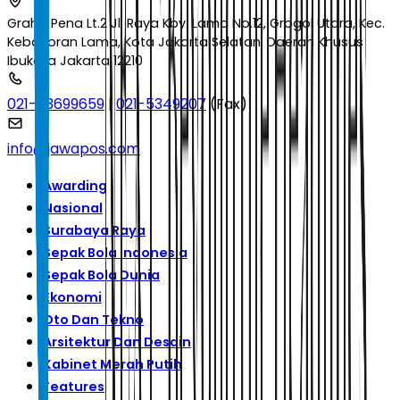
Graha Pena Lt.2 Jl. Raya Kby. Lama No.12, Grogol Utara, Kec.
Kebayoran Lama, Kota Jakarta Selatan, Daerah Khusus
Ibukota Jakarta 12210
021-53699659
|
021-5349207
(Fax)
info@jawapos.com
Awarding
Nasional
Surabaya Raya
Sepak Bola Indonesia
Sepak Bola Dunia
Ekonomi
Oto Dan Tekno
Arsitektur Dan Desain
Kabinet Merah Putih
Features