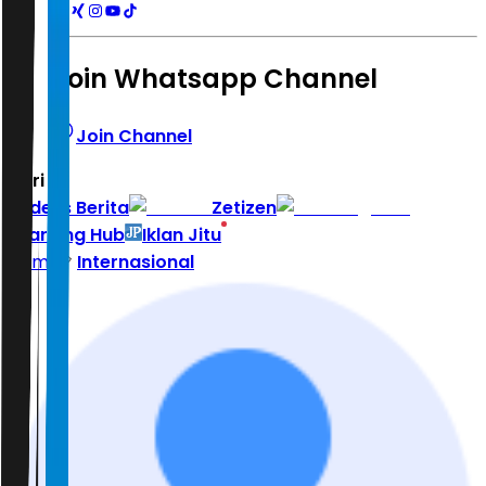
Join Whatsapp Channel
Join Channel
Hari ini
|
Indeks Berita
Zetizen
Learning Hub
Iklan Jitu
Home
Internasional