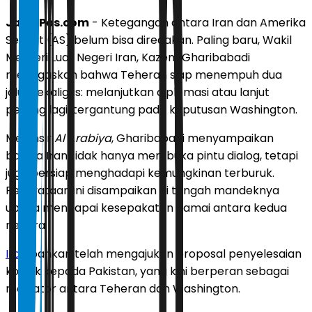
JawaPos.com
- Ketegangan antara Iran dan Amerika
Serikat (AS) belum bisa diredakan. Paling baru, Wakil
Menteri Luar Negeri Iran, Kazem Gharibabadi
menegaskan bahwa Teheran siap menempuh dua
jalur sekaligus: melanjutkan diplomasi atau lanjut
perang lagi, tergantung pada keputusan Washington.
Melansir
Al Arabiya
, Gharibabadi menyampaikan
bahwa Iran tidak hanya membuka pintu dialog, tetapi
juga bersiap menghadapi kemungkinan terburuk.
Pernyataan ini disampaikan di tengah mandeknya
upaya mencapai kesepakatan damai antara kedua
negara.
Iran
bahkan telah mengajukan proposal penyelesaian
konflik kepada Pakistan, yang kini berperan sebagai
mediator antara Teheran dan Washington.