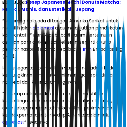
Resep Japanese Mochi Donuts Matcha:
Baca Juga:
Kenyal, Manis, dan Estetik ala Jepang
“Sekarang bola ada di tangan Amerika Serikat untuk
memilih jalan
diplomasi
atau melanjutkan pendekatan
konfrontatif,” ujar Gharibabadi dalam pertemuan
dengan para diplomat di Teheran, seperti dikutip
penyiar nasional Islamic Republic of
Iran
Broadcasting
(IRIB).
Ia menegaskan bahwa Iran siap menghadapi kedua
kemungkinan tersebut demi menjaga kepentingan
nasional dan keamanan negaranya.
“Iran siap untuk kedua jalur demi memastikan
kepentingan dan keamanan nasionalnya. Namun, kami
akan tetap mempertahankan sikap pesimistis dan
ketidakpercayaan terhadap Amerika dalam jalur
diplomasi
,” tegasnya.