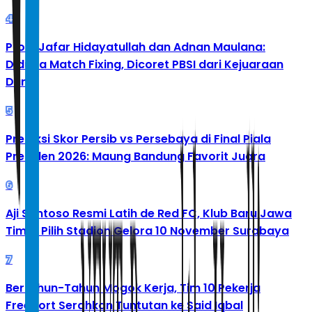
4
Profil Jafar Hidayatullah dan Adnan Maulana:
Diduga Match Fixing, Dicoret PBSI dari Kejuaraan
Dunia
5
Prediksi Skor Persib vs Persebaya di Final Piala
Presiden 2026: Maung Bandung Favorit Juara
6
Aji Santoso Resmi Latih de Red FC, Klub Baru Jawa
Timur Pilih Stadion Gelora 10 November Surabaya
7
Bertahun-Tahun Mogok Kerja, Tim 10 Pekerja
Freeport Serahkan Tuntutan ke Said Iqbal