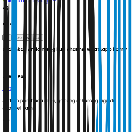
Ikuti kami di Google
Tags
as
diplomasi
iran
Sudahkah Anda mengikuti channel whatsapp kami?
Jawa Pos
Ikuti
Jadilah pembaca setia, gabung sekarang juga di
channel kami!