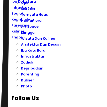
Ibu Kota Baru
Opini
Infrastruktur
Sisi Lain
Zodiak
Ternyata Hoax
Kepribadian
Humaniora
Parenting
Art Space
Kuliner
Minggu
Photo
Wisata Dan Kuliner
Arsitektur Dan Desain
Ibu Kota Baru
Infrastruktur
Zodiak
Kepribadian
Parenting
Kuliner
Photo
Follow Us