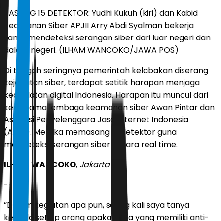
PASANG 15 DETEKTOR: Yudhi Kukuh (kiri) dan Kabid
Keamanan Siber APJII Arry Abdi Syalman bekerja
sama mendeteksi serangan siber dari luar negeri dan
dalam negeri. (ILHAM WANCOKO/JAWA POS)
Di tengah seringnya pemerintah kelabakan diserang
kejahatan siber, terdapat setitik harapan menjaga
kedaulatan digital Indonesia. Harapan itu muncul dari
kerja sama lembaga keamanan siber Awan Pintar dan
Asosiasi Penyelenggara Jasa Internet Indonesia
(APJII). Mereka memasang 15 detektor guna
mendeteksi serangan siber secara real time.
ILHAM WANCOKO
,
Jakarta
---
”Dalam kegiatan apa pun, sering kali saya tanya
kepada setiap orang apakah ada yang memiliki anti-