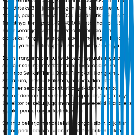
Pada semester I 2023, Awan Pintar dan APJII mampu
mendeteksi 347 juta serangan siber ke Indonesia.
Namun, pada semester I 2024 naik drastis 619 persen.
Tepatnya, terdapat 2.499.486.085 atau hampir 2,5
miliar serangan siber menyasar Indonesia yang
dideteksi. ”Angka serangan siber yang begitu besar ini
tentunya harus diwaspadai semua pihak,” ujarnya.
Dari serangan siber itu, terdeteksi sepuluh negara
sumber serangan terbanyak ke Indonesia. Yakni,
Amerika Serikat, Turki, Brasil, Tiongkok, Hongkong,
Singapura, Prancis, Pakistan, Jerman, dan Iran.
”Sumber serangan siber terbanyak dari Amerika
Serikat dengan persentase 22,34 persen,” ungkapnya.
Detektor tersebut juga mampu mendeteksi IP address
pelaku penyerangan ke Indonesia.
Selama bekerja mendeteksi serangan siber, kejadian
paling pedih adalah kurangnya ketertarikan dalam