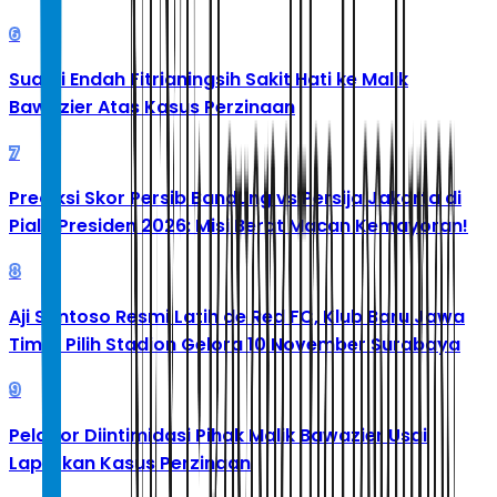
6
Suami Endah Fitrianingsih Sakit Hati ke Malik
Bawazier Atas Kasus Perzinaan
7
Prediksi Skor Persib Bandung vs Persija Jakarta di
Piala Presiden 2026: Misi Berat Macan Kemayoran!
8
Aji Santoso Resmi Latih de Red FC, Klub Baru Jawa
Timur Pilih Stadion Gelora 10 November Surabaya
9
Pelapor Diintimidasi Pihak Malik Bawazier Usai
Laporkan Kasus Perzinaan