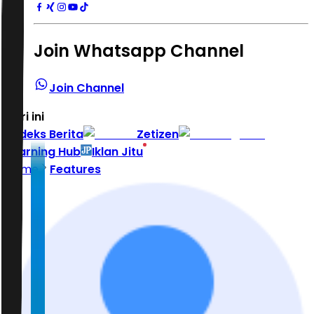
Join Whatsapp Channel
Join Channel
Hari ini
|
Indeks Berita
Zetizen
Learning Hub
Iklan Jitu
Home
Features