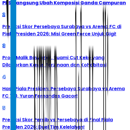
PBSI Langsung Ubah Komposisi Ganda Campuran
2
Prediksi Skor Persebaya Surabaya vs Arema FC di
Piala Presiden 2026: Misi Green Force Unjuk Gigi!
3
Profil Malik Bawazier, Suami Cut Keke yang
Dilaporkan Kasus Perzinaan dan Kohabitasi
4
Hasil Piala Presiden: Persebaya Surabaya vs Arema
FC 1-0, Yuran Fernandes Gacor!
5
Prediksi Skor Persib vs Persebaya di Final Piala
Presiden 2026: Duel Tim Kelelahan!