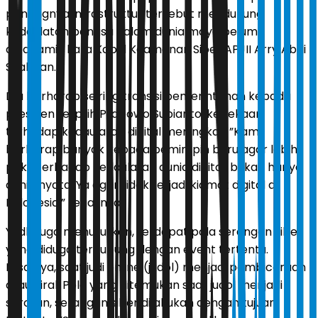
pentingnya infrastruktur tersebut mendukung
kedaulatan bangsa dalam dunia maya belum
dipahami,” kata Kabid Keamanan Siber APJII Arry Abdi
Syalman.
Dia berharap seiring transisi pemerintahan kepada
presiden terpilih Prabowo Subianto, kepekaan
terhadap kedaulatan digital meningkat. ”Kami
berharap banyak kepada pemimpin baru agar lebih
peka terhadap kedaulatan dunia digital, bukan hanya
dunia nyata. Ya agar tidak terjadi kiamat digital di
Indonesia,” tegasnya.
Yudhi juga menuturkan, terdapat pola serangan siber
yang diduga terhubung dengan event tertentu.
Misalnya, saat judi online (judol) menjadi pembicaraan
atau viral. Pola yang ditemukan saat judol menjadi
sorotan, serangan siber dilakukan dengan tujuan