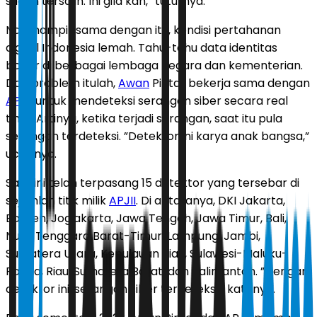
sudah tersalin. Ini gila kan,” tuturnya.
Nah, hampir sama dengan itu, kondisi pertahanan
digital Indonesia lemah. Tahu-tahu data identitas
bocor di berbagai lembaga negara dan kementerian.
Dari problem itulah,
Awan
Pintar bekerja sama dengan
APJII
untuk mendeteksi serangan siber secara real
time. Artinya, ketika terjadi serangan, saat itu pula
serangan terdeteksi. ”Detektor ini karya anak bangsa,”
ucapnya.
Saat ini telah terpasang 15 detektor yang tersebar di
sejumlah titik milik
APJII
. Di antaranya, DKI Jakarta,
Banten, Jogjakarta, Jawa Tengah, Jawa Timur, Bali,
Nusa Tenggara Barat-Timur, Lampung, Jambi,
Sumatera Utara, Kepulauan Riau, Sulawesi-Maluku-
Papua, Riau, Sumatera Barat, dan Kalimantan. ”Dengan
detektor ini, serangan siber terdeteksi,” katanya.