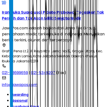
10
Iran Buka Suara usai Pidato Prabowo, Tegaskan Tak
Pernah dan Tak Akan Miliki Senjata Nuklir
JawaPos.com adalah bagian dari Jawa Pos Group,
perusahaan media terkemuka di Indonesia. Menyajikan
berita terkini, akurat, dan terpercaya.
Graha Pena Lt.2 Jl. Raya Kby. Lama No.12, Grogol Utara, Kec.
Kebayoran Lama, Kota Jakarta Selatan, Daerah Khusus
Ibukota Jakarta 12210
021-53699659
|
021-5349207
(Fax)
info@jawapos.com
Awarding
Nasional
Surabaya Raya