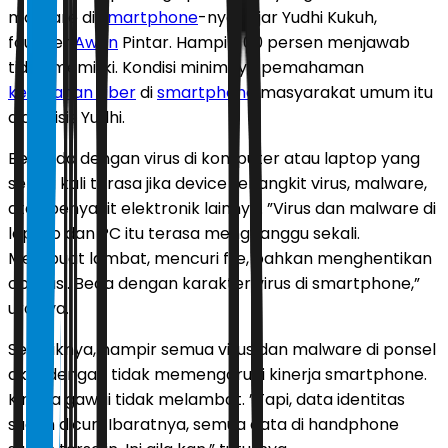
malware di
smartphone
-nya,” ujar Yudhi Kukuh,
founder
Awan
Pintar. Hampir 100 persen menjawab
tidak memiliki. Kondisi minimnya pemahaman
keamanan siber
di
smartphone
masyarakat umum itu
dianalisis Yudhi.
Berbeda dengan virus di komputer atau laptop yang
sering kali terasa jika device terjangkit virus, malware,
atau penyakit elektronik lainnya. ”Virus dan malware di
laptop dan PC itu terasa mengganggu sekali.
Membuat lambat, mencuri file, bahkan menghentikan
operasi. Beda dengan karakter virus di smartphone,”
urainya.
Sebaliknya, hampir semua virus dan malware di ponsel
aktif dengan tidak memengaruhi kinerja smartphone.
Kinerja gawai tidak melambat. ”Tapi, data identitas
sudah dicuri. Ibaratnya, semua data di handphone