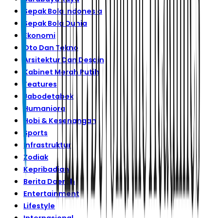
Sepak Bola Indonesia
Sepak Bola Dunia
Ekonomi
Oto Dan Tekno
Arsitektur Dan Desain
Kabinet Merah Putih
Features
Jabodetabek
Humaniora
Hobi & Kesenangan
Sports
Infrastruktur
Zodiak
Kepribadian
Berita Daerah
Entertainment
Lifestyle