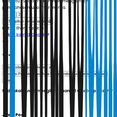
tertentu. ”Seakan-akan ingin mengalihkan
pembahasan judol,” terangnya.
1
2
2
Tampilkan semua halaman
Editor:
Ilham Safutra
Ikuti kami di Google
Tags
serang siber
smartphone
apjii
Asosiasi Penyelenggara Jasa Internet Indonesia
keamanan siber
awan
Sudahkah Anda mengikuti channel whatsapp kami?
Jawa Pos