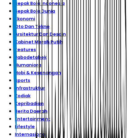
Sepak Bola Indonesia
Sepak Bola Dunia
Ekonomi
Oto Dan Tekno
Arsitektur Dan Desain
Kabinet Merah Putih
Features
Jabodetabek
Humaniora
Hobi & Kesenangan
Sports
Infrastruktur
Zodiak
Kepribadian
Berita Daerah
Entertainment
Lifestyle
Internasional