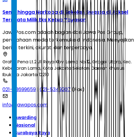
Senpi hingga Narkoba di Sekolah Swasta di Jaksel
Ternyata Milik Eks Ketua Yayasan
JawaPos.com adalah bagian dari Jawa Pos Group,
perusahaan media terkemuka di Indonesia. Menyajikan
berita terkini, akurat, dan terpercaya.
Graha Pena Lt.2 Jl. Raya Kby. Lama No.12, Grogol Utara, Kec.
Kebayoran Lama, Kota Jakarta Selatan, Daerah Khusus
Ibukota Jakarta 12210
021-53699659
|
021-5349207
(Fax)
info@jawapos.com
Awarding
Nasional
Surabaya Raya