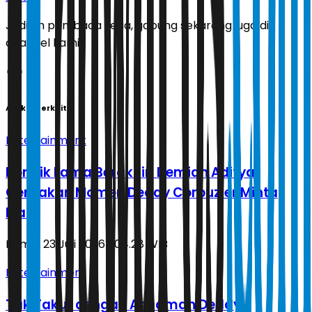
Jadilah pembaca setia, gabung sekarang juga di
channel kami!
Artikel Terkait
Entertainment
Konflik Lama Berakhir, Demian Aditya
Ceritakan Momen Deddy Corbuzier Minta
Maaf
Kamis, 23 Juli 2026 | 04.28 WIB
Entertainment
Tak Takut dengan Ancaman Deddy