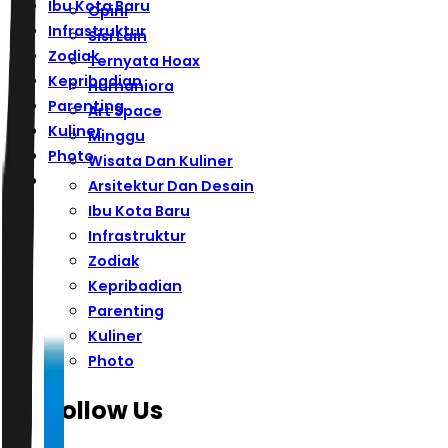
Ibu Kota Baru
Opini
Infrastruktur
Sisi Lain
Zodiak
Ternyata Hoax
Kepribadian
Humaniora
Parenting
Art Space
Kuliner
Minggu
Photo
Wisata Dan Kuliner
Arsitektur Dan Desain
Ibu Kota Baru
Infrastruktur
Zodiak
Kepribadian
Parenting
Kuliner
Photo
Follow Us