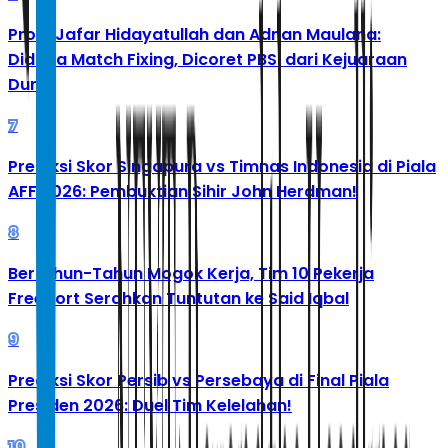
Profil Jafar Hidayatullah dan Adnan Maulana:
Diduga Match Fixing, Dicoret PBSI dari Kejuaraan
Dunia
7
Prediksi Skor Singapura vs Timnas Indonesia di Piala
AFF 2026: Pembuktian Sihir John Herdman!
8
Bertahun-Tahun Mogok Kerja, Tim 10 Pekerja
Freeport Serahkan Tuntutan ke Said Iqbal
9
Prediksi Skor Persib vs Persebaya di Final Piala
Presiden 2026: Duel Tim Kelelahan!
10