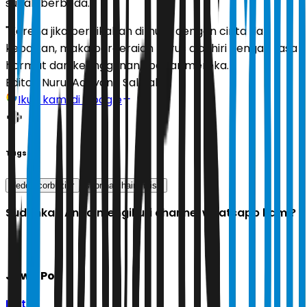
sudah berbeda.
"Karena jika pernikahan dimulai dengan cinta dan
kebaikan, maka perceraian harus diakhiri dengan rasa
hormat dan keanggunan," papar mereka.
Editor:
Nurul Adriyana Salbiah
Ikuti kami di Google
Tags
deddy corbuzier
sabrina chairunnisa
Sudahkah Anda mengikuti channel whatsapp kami?
Jawa Pos
Ikuti