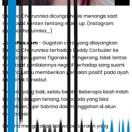
Sabrina Chairunnisa dicurigai habis menangis saat
membuat konten tentang make up. (Instagram:
sabrinachairunnisa_)
JawaPos.com
- Gugatan cerai yang dilayangkan
Sabrina Chairunnisa terhadap Deddy Corbuzier ke
Pengadilan Agama Tigaraksa, Tangerang, tidak lantas
membuat penilaiannya negatif terhadap sang suami.
Sabrina justru memberikan penilaian positif pada ayah
satu anak tersebut.
"Dia pria yang baik, selalu begitu. Beberapa kisah indah
berakhir dengan tenang, tanpa ada yang bisa
disalahkan," ujar Sabrina dalam unggahan di akun
media sosial.
Sabrina mengatakan bahwa perceraian yang