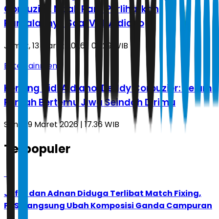
Corbuzier, Mbak Rara Perlihatkan
Ramalannya Soal Vidi Aldiano
Jumat, 13 Maret 2026 | 05.29 WIB
Entertainment
Kenang Vidi Aldiano, Deddy Corbuzier: Belum
Pernah Bertemu Jiwa Seindah Dirimu
Senin, 9 Maret 2026 | 17.36 WIB
Terpopuler
1
Jafar dan Adnan Diduga Terlibat Match Fixing,
PBSI Langsung Ubah Komposisi Ganda Campuran