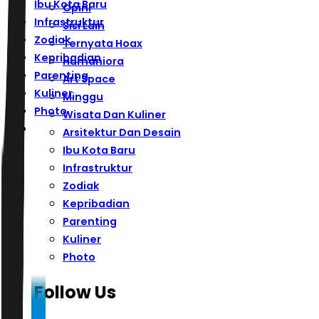
Ibu Kota Baru
Opini
Infrastruktur
Sisi Lain
Zodiak
Ternyata Hoax
Kepribadian
Humaniora
Parenting
Art Space
Kuliner
Minggu
Photo
Wisata Dan Kuliner
Arsitektur Dan Desain
Ibu Kota Baru
Infrastruktur
Zodiak
Kepribadian
Parenting
Kuliner
Photo
Follow Us