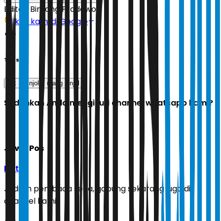
Editor:
Bintang Pradewo
Ikuti kami di Google
Tags
ojk
pinjol
utang pinjol
Sudahkah Anda mengikuti channel whatsapp kami?
Jawa Pos
Ikuti
Jadilah pembaca setia, gabung sekarang juga di
channel kami!