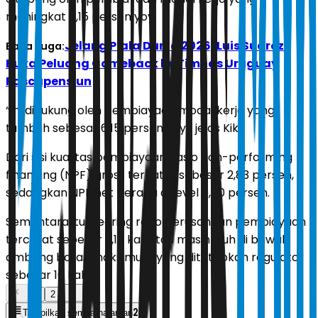
meningkat 6,15 persen yoy.
Jelang Piala Dunia 2026, Luis Suarez
Baca Juga:
Buka Peluang Comeback ke Timnas Uruguay
Pascapensiun
“Ini didukung oleh pembiayaan modal kerja yang
tumbuh sebesar 6,15 persen yoy,” jelas Kiki.
Dari sisi kualitas pembiayaan, rasio non-performing
financing (NPF) gross tercatat sebesar 2,83 persen,
sedangkan NPF net berada di level 0,80 persen.
Sementara itu, gearing ratio perusahaan pembiayaan
tercatat sebesar 2,17 kali atau masih jauh di bawah
ambang batas maksimum yang ditetapkan regulator
sebesar 10 kali.
1
2
2
Tampilkan semua halaman