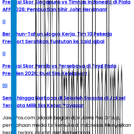
Prediksi Skor Singapura vs Timnas Indonesia di Piala
AFF 2026: Pembuktian Sihir John Herdman!
8
Bertahun-Tahun Mogok Kerja, Tim 10 Pekerja
Freeport Serahkan Tuntutan ke Said Iqbal
9
Prediksi Skor Persib vs Persebaya di Final Piala
Presiden 2026: Duel Tim Kelelahan!
10
Senpi hingga Narkoba di Sekolah Swasta di Jaksel
Ternyata Milik Eks Ketua Yayasan
JawaPos.com adalah bagian dari Jawa Pos Group,
perusahaan media terkemuka di Indonesia. Menyajikan
berita terkini, akurat, dan terpercaya.