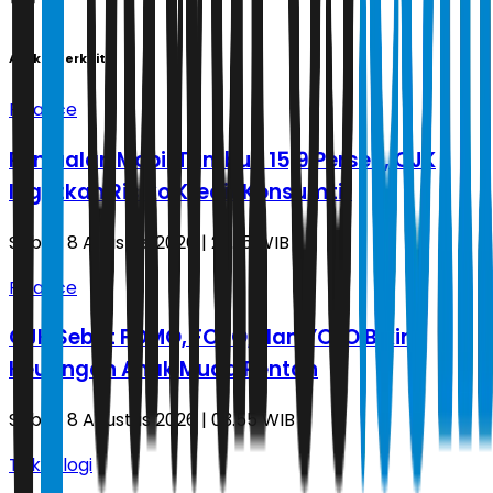
Artikel Terkait
Finance
Penjualan Mobil Tumbuh 15,9 Persen, OJK
Ingatkan Risiko Kredit Konsumtif
Sabtu, 8 Agustus 2026 | 20.15 WIB
Finance
OJK Sebut FOMO, FOPO, dan YOLO Bikin
Keuangan Anak Muda Rentan
Sabtu, 8 Agustus 2026 | 03.55 WIB
Teknologi