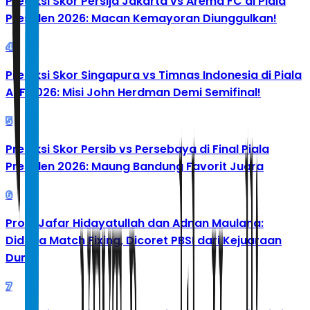
Prediksi Skor Persija Jakarta vs Arema FC di Piala
Presiden 2026: Macan Kemayoran Diunggulkan!
4
Prediksi Skor Singapura vs Timnas Indonesia di Piala
AFF 2026: Misi John Herdman Demi Semifinal!
5
Prediksi Skor Persib vs Persebaya di Final Piala
Presiden 2026: Maung Bandung Favorit Juara
6
Profil Jafar Hidayatullah dan Adnan Maulana:
Diduga Match Fixing, Dicoret PBSI dari Kejuaraan
Dunia
7