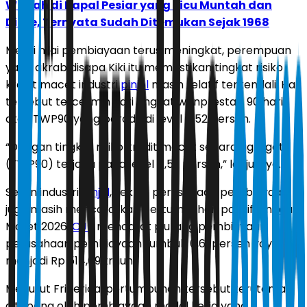
Wabah di Kapal Pesiar yang Picu Muntah dan
Diare, Ternyata Sudah Ditemukan Sejak 1968
Meski nilai pembiayaan terus meningkat, perempuan
yang akrab disapa Kiki itu memastikan tingkat risiko
kredit macet industri
pinjol
masih relatif terkendali. Hal
tersebut tercermin dari tingkat wanprestasi 90 hari
atau TWP90 yang berada di level 4,52 persen.
“Dengan tingkat risiko kredit macet secara agregat
(TWP90) terjaga pada level 4,52 persen,” lanjutnya.
Selain industri
pinjol
, sektor perusahaan pembiayaan
juga masih mencatatkan pertumbuhan positif hingga
Maret 2026.
OJK
mencatat piutang pembiayaan
perusahaan pembiayaan tumbuh 0,61 persen yoy
menjadi Rp 514,09 triliun.
Menurut Friderica, pertumbuhan tersebut terutama
ditopang oleh pembiayaan modal kerja yang