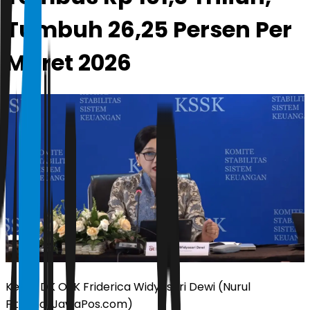
Tumbuh 26,25 Persen Per
Maret 2026
Ketua DK OJK Friderica Widyasari Dewi (Nurul
Fitriana/JawaPos.com)