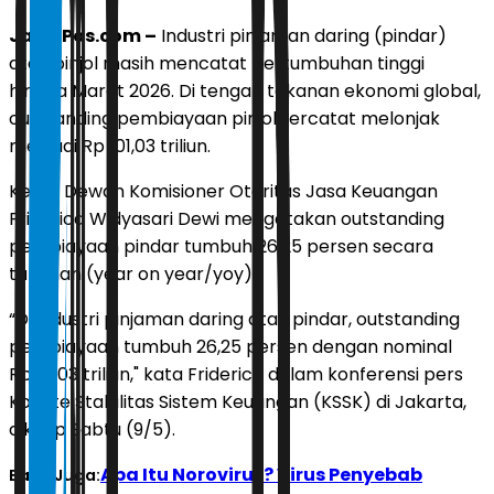
JawaPos.com –
Industri pinjaman daring (pindar)
atau pinjol masih mencatat pertumbuhan tinggi
hingga Maret 2026. Di tengah tekanan ekonomi global,
outstanding pembiayaan pinjol tercatat melonjak
menjadi Rp 101,03 triliun.
Ketua Dewan Komisioner Otoritas Jasa Keuangan
Friderica Widyasari Dewi mengatakan outstanding
pembiayaan pindar tumbuh 26,25 persen secara
tahunan (year on year/yoy).
“Di industri pinjaman daring atau pindar, outstanding
pembiayaan tumbuh 26,25 persen dengan nominal
Rp101,03 triliun," kata Friderica dalam konferensi pers
Komite Stabilitas Sistem Keuangan (KSSK) di Jakarta,
dikutip Sabtu (9/5).
Apa Itu Norovirus? Virus Penyebab
Baca Juga: