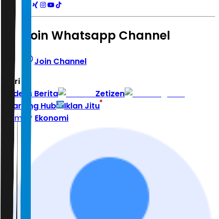
Join Whatsapp Channel
Join Channel
Hari ini
|
Indeks Berita
Zetizen
Learning Hub
Iklan Jitu
Home
Ekonomi