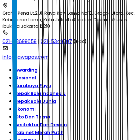
Graha Pena Lt.2 Jl. Raya Kby. Lama No.12, Grogol Utara, Kec.
Kebayoran Lama, Kota Jakarta Selatan, Daerah Khusus
Ibukota Jakarta 12210
021-53699659
|
021-5349207
(Fax)
info@jawapos.com
Awarding
Nasional
Surabaya Raya
Sepak Bola Indonesia
Sepak Bola Dunia
Ekonomi
Oto Dan Tekno
Arsitektur Dan Desain
Kabinet Merah Putih