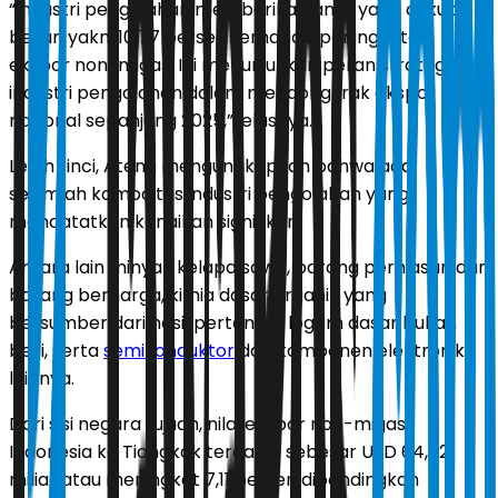
“Industri pengolahan memberikan andil yang cukup
besar, yakni 10,77 persen terhadap peningkatan
ekspor non-migas. Ini menunjukkan peran strategis
industri pengolahan dalam mendongkrak ekspor
nasional sepanjang 2025,” jelasnya.
Lebih rinci, Ateng mengungkapkan bahwa ada
sejumlah komoditas industri pengolahan yang
mencatatkan kenaikan signifikan.
Antara lain minyak kelapa sawit, barang perhiasan dan
barang berharga, kimia dasar organik yang
bersumber dari hasil pertanian, logam dasar bukan
besi, serta
semikonduktor
dan komponen elektronik
lainnya.
Dari sisi negara tujuan, nilai ekspor non-migas
Indonesia ke Tiongkok tercatat sebesar USD 64,82
miliar atau meningkat 7,11 persen dibandingkan