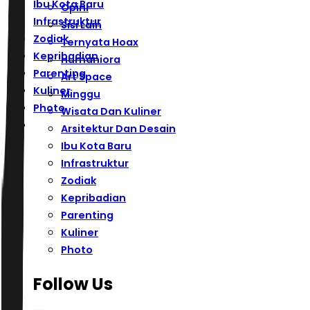
Ibu Kota Baru
Opini
Infrastruktur
Sisi Lain
Zodiak
Ternyata Hoax
Kepribadian
Humaniora
Parenting
Art Space
Kuliner
Minggu
Photo
Wisata Dan Kuliner
Arsitektur Dan Desain
Ibu Kota Baru
Infrastruktur
Zodiak
Kepribadian
Parenting
Kuliner
Photo
Follow Us