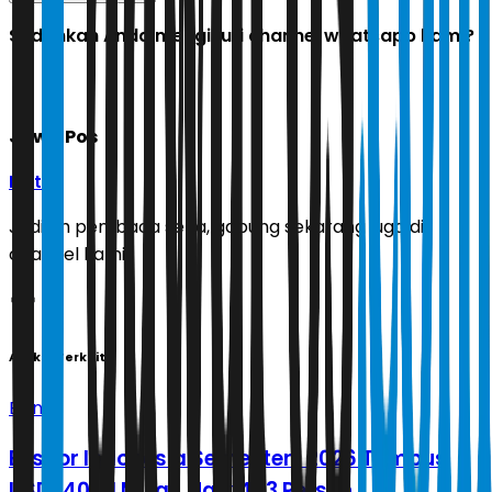
Sudahkah Anda mengikuti channel whatsapp kami?
Jawa Pos
Ikuti
Jadilah pembaca setia, gabung sekarang juga di
channel kami!
Artikel Terkait
Bisnis
Ekspor Indonesia Semester I 2026 Tembus
USD 140,81 Miliar, Naik 4,13 Persen