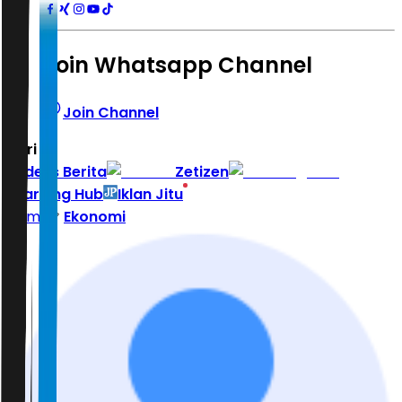
Join Whatsapp Channel
Join Channel
Hari ini
|
Indeks Berita
Zetizen
Learning Hub
Iklan Jitu
Home
Ekonomi