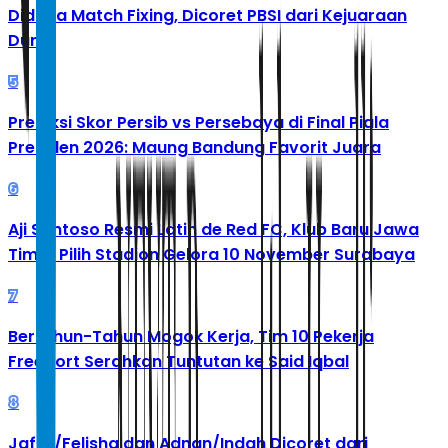
Diduga Match Fixing, Dicoret PBSI dari Kejuaraan
Dunia
5
Prediksi Skor Persib vs Persebaya di Final Piala
Presiden 2026: Maung Bandung Favorit Juara
6
Aji Santoso Resmi Latih de Red FC, Klub Baru Jawa
Timur Pilih Stadion Gelora 10 November Surabaya
7
Bertahun-Tahun Mogok Kerja, Tim 10 Pekerja
Freeport Serahkan Tuntutan ke Said Iqbal
8
Jafar/Felisha dan Adnan/Indah Dicoret dari