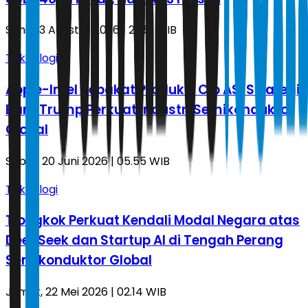
Senin, 3 Agustus 2026 | 22.51 WIB
Teknologi
Apple-Intel Sepakat Produksi Cip AS: Strategi
Baru Trump Perkuat Industri Semikonduktor
Global
Sabtu, 20 Juni 2026 | 05.55 WIB
Teknologi
Tiongkok Perkuat Kendali Modal Negara atas
DeepSeek dan Startup AI di Tengah Perang
Semikonduktor Global
Jumat, 22 Mei 2026 | 02.14 WIB