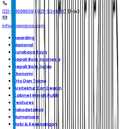
021-53699659
|
021-5349207
(Fax)
info@jawapos.com
Awarding
Nasional
Surabaya Raya
Sepak Bola Indonesia
Sepak Bola Dunia
Ekonomi
Oto Dan Tekno
Arsitektur Dan Desain
Kabinet Merah Putih
Features
Jabodetabek
Humaniora
Hobi & Kesenangan