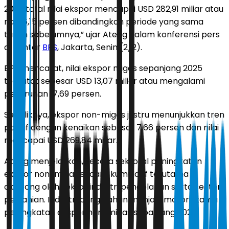
2025 total nilai ekspor mencapai USD 282,91 miliar atau
naik 6,15 persen dibandingkan periode yang sama
tahun sebelumnya,” ujar Ateng dalam konferensi pers
di Kantor
BPS
, Jakarta, Senin (2/2).
BPS mencatat, nilai ekspor migas sepanjang 2025
tercatat sebesar USD 13,07 miliar atau mengalami
penurunan 17,69 persen.
Sebaliknya, ekspor non-migas justru menunjukkan tren
positif dengan kenaikan sebesar 7,66 persen dan nilai
mencapai USD 269,84 miliar.
Ateng menjelaskan, secara sektoral peningkatan
ekspor non-migas secara kumulatif terutama
didorong oleh sektor industri pengolahan serta sektor
pertanian. Industri pengolahan menjadi motor utama
peningkatan ekspor non-migas sepanjang 2025.