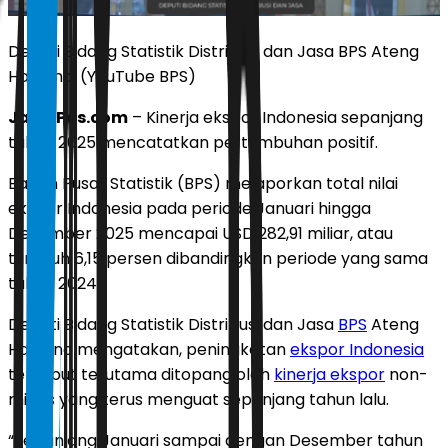
Deputi Bidang Statistik Distribusi dan Jasa BPS Ateng
Hartono. (YouTube BPS)
JawaPos.com
– Kinerja ekspor Indonesia sepanjang
tahun 2025 mencatatkan pertumbuhan positif.
Badan Pusat Statistik (BPS) melaporkan total nilai
ekspor Indonesia pada periode Januari hingga
Desember 2025 mencapai USD 282,91 miliar, atau
tumbuh 6,15 persen dibandingkan periode yang sama
tahun 2024.
Deputi Bidang Statistik Distribusi dan Jasa
BPS
Ateng
Hartono mengatakan, peningkatan
ekspor Indonesia
tersebut terutama ditopang oleh
kinerja ekspor
non-
migas yang terus menguat sepanjang tahun lalu.
“Sepanjang Januari sampai dengan Desember tahun