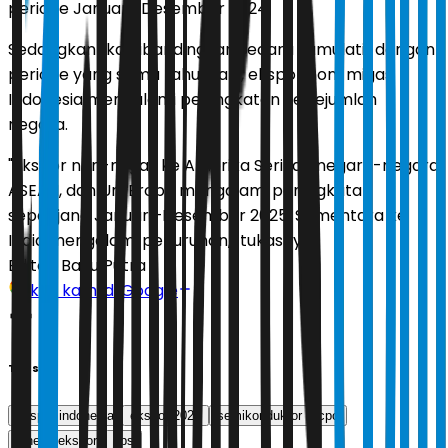
periode Januari–Desember 2024.
Sedangkan jika dibandingkan secara kumulatif dengan
periode yang sama tahun lalu, ekspor non-migas
Indonesia mengalami peningkatan ke sejumlah
negara.
"Ekspor non-migas ke Amerika Serikat, negara-negara
ASEAN, dan Uni Eropa mengalami peningkatan
sepanjang Januari–Desember 2025. Sementara ke
India mengalami penurunan," tukasnya.
Editor:
Bayu Putra
Ikuti kami di Google
Tags
ekspor indonesia
ekspor 2025
semikonduktor
cpo
kinerja ekspor
bps