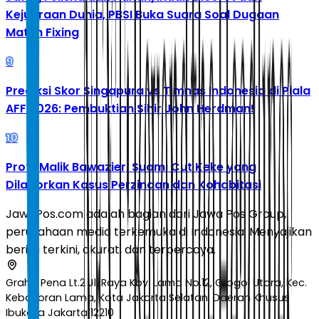
Kejuaraan Dunia, PBSI Buka Suara Soal Dugaan
Match Fixing
9
Prediksi Skor Singapura vs Timnas Indonesia di Piala
AFF 2026: Pembuktian Sihir John Herdman!
10
Profil Malik Bawazier, Suami Cut Keke yang
Dilaporkan Kasus Perzinaan dan Kohabitasi
JawaPos.com adalah bagian dari Jawa Pos Group,
perusahaan media terkemuka di Indonesia. Menyajikan
berita terkini, akurat, dan terpercaya.
Graha Pena Lt.2 Jl. Raya Kby. Lama No.12, Grogol Utara, Kec.
Kebayoran Lama, Kota Jakarta Selatan, Daerah Khusus
Ibukota Jakarta 12210