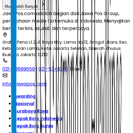
Muat Lebih Banyak
JawaPos.com adalah bagian dari Jawa Pos Group,
perusahaan media terkemuka di Indonesia. Menyajikan
berita terkini, akurat, dan terpercaya.
Graha Pena Lt.2 Jl. Raya Kby. Lama No.12, Grogol Utara, Kec.
Kebayoran Lama, Kota Jakarta Selatan, Daerah Khusus
Ibukota Jakarta 12210
021-53699659
|
021-5349207
(Fax)
info@jawapos.com
Awarding
Nasional
Surabaya Raya
Sepak Bola Indonesia
Sepak Bola Dunia