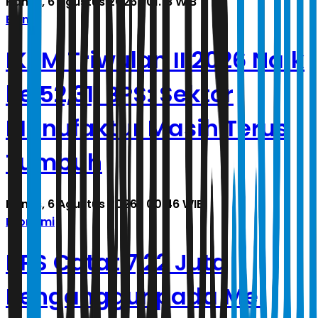
Kamis, 6 Agustus 2026 | 01.18 WIB
Bisnis
IKBM Triwulan II 2026 Naik
ke 52,31, BPS: Sektor
Manufaktur Masih Terus
Tumbuh
Kamis, 6 Agustus 2026 | 00.46 WIB
Ekonomi
BPS Catat 7,22 Juta
Penganggur pada Mei