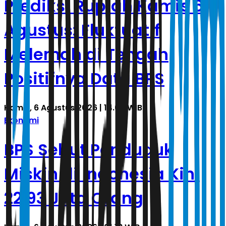
Prediksi Rupiah Kamis 6
Agustus: Fluktuatif
Melemah di Tengah
Positifnya Data BPS
Kamis, 6 Agustus 2026 | 14.09 WIB
Ekonomi
BPS Sebut Penduduk
Miskin di Indonesia Kini
22,93 Juta Orang