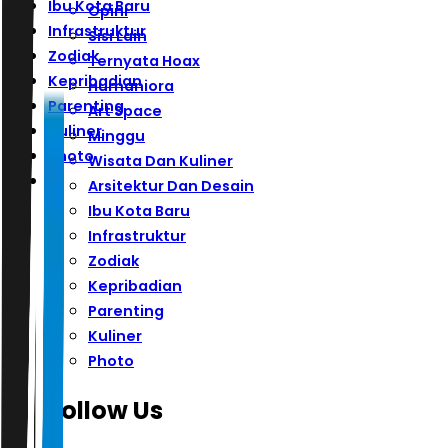
Ibu Kota Baru
Opini
Infrastruktur
Sisi Lain
Zodiak
Ternyata Hoax
Kepribadian
Humaniora
Parenting
Art Space
Kuliner
Minggu
Photo
Wisata Dan Kuliner
Arsitektur Dan Desain
Ibu Kota Baru
Infrastruktur
Zodiak
Kepribadian
Parenting
Kuliner
Photo
Follow Us