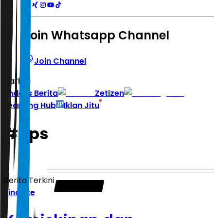
Join Whatsapp Channel
Join Channel
Hari ini
|
Indeks Berita
Zetizen
Learning Hub
Iklan Jitu
#
bps
Berita Terkini
Finance