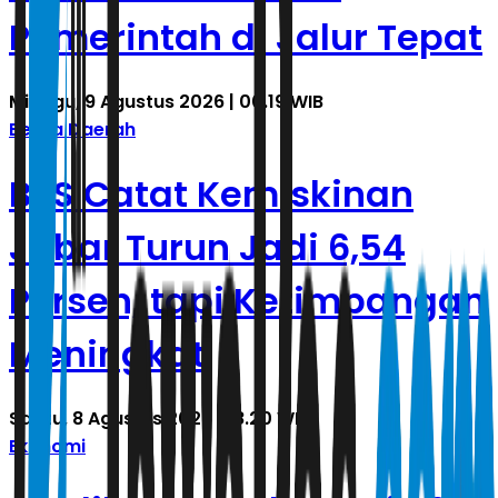
Pemerintah di Jalur Tepat
Minggu, 9 Agustus 2026 | 00.19 WIB
Berita Daerah
BPS Catat Kemiskinan
Jabar Turun Jadi 6,54
Persen, tapi Ketimpangan
Meningkat
Sabtu, 8 Agustus 2026 | 18.20 WIB
Ekonomi