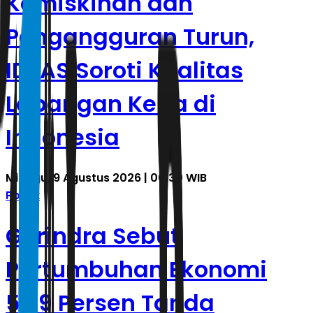
Kemiskinan dan
Pengangguran Turun,
IDEAS Soroti Kualitas
Lapangan Kerja di
Indonesia
Minggu, 9 Agustus 2026 | 00.30 WIB
Politik
Gerindra Sebut
Pertumbuhan Ekonomi
5,29 Persen Tanda