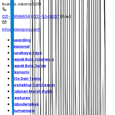
Ibukota Jakarta 12210
021-53699659
|
021-5349207
(Fax)
info@jawapos.com
Awarding
Nasional
Surabaya Raya
Sepak Bola Indonesia
Sepak Bola Dunia
Ekonomi
Oto Dan Tekno
Arsitektur Dan Desain
Kabinet Merah Putih
Features
Jabodetabek
Humaniora