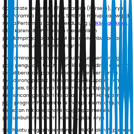
Corporate Secretary PT Pertamina (Persero), Arya
Dwi Paramita menuturkan, SMEXPO merupakan wujud
nyata Pertamina dalam mendukung
UMKM naik kelas
.
Oleh karena itu, Pertamina memberikan
pendampingan agar UMKM bisa menembus pasar
global melalui rangkaian program.
"Pertamina berkomitmen untuk terus mendorong
para pengusaha UMKM memiliki kemandirian ekonomi.
Lewat beragam program pembinaan, Pertamina
mendorong produk UMKM menjangkau pasar yang
lebih luas, tidak hanya di dalam negeri tapi juga hingga
ke mancanegara, dari “Lokal jadi Vokal”. Harapannya
juga, program Pertamina ini mampu membangun
kekuatan mikro-ekonomi yang dapat memicu
pertumbuhan ekonomi nasional,” jelas Arya.
Salah satu program pembinaan UMKM ialah PFpreneur