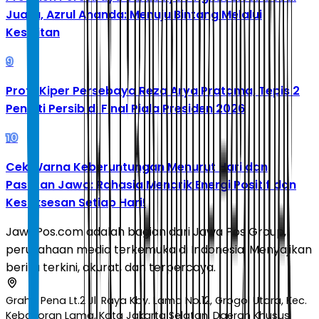
Juara, Azrul Ananda: Menuju Bintang Melalui
Kesulitan
9
Profil Kiper Persebaya Reza Arya Pratama, Tepis 2
Penalti Persib di Final Piala Presiden 2026
10
Cek Warna Keberuntungan Menurut Hari dan
Pasaran Jawa: Rahasia Menarik Energi Positif dan
Kesuksesan Setiap Hari!
JawaPos.com adalah bagian dari Jawa Pos Group,
perusahaan media terkemuka di Indonesia. Menyajikan
berita terkini, akurat, dan terpercaya.
Graha Pena Lt.2 Jl. Raya Kby. Lama No.12, Grogol Utara, Kec.
Kebayoran Lama, Kota Jakarta Selatan, Daerah Khusus