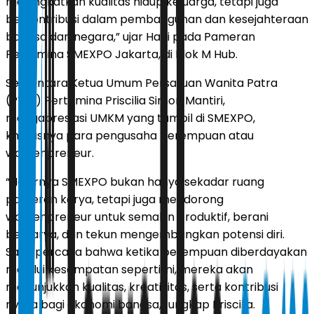
meningkatkan kualitas hidup keluarga, tetapi juga
berkontribusi dalam pembangunan dan kesejahteraan
bangsa dan negara,” ujar Hani pada Pameran
Pertamina SMEXPO Jakarta, di Blok M Hub.
Sementara Ketua Umum Persatuan Wanita Patra
(PWP) Pertamina Priscilia Simon Mantiri,
mengapresiasi UMKM yang tampil di SMEXPO,
khususnya para pengusaha perempuan atau
womenpreneur.
“Hadirnya SMEXPO bukan hanya sekadar ruang
pameran karya, tetapi juga mendorong
womenpreneur untuk semakin produktif, berani
berkarya, dan tekun mengembangkan potensi diri.
Saya percaya bahwa ketika perempuan diberdayakan
melalui kesempatan seperti ini, mereka akan
menunjukkan kualitas, kreativitas, serta kontribusi
nyata bagi ekonomi bangsa,” ungkap Priscilia.