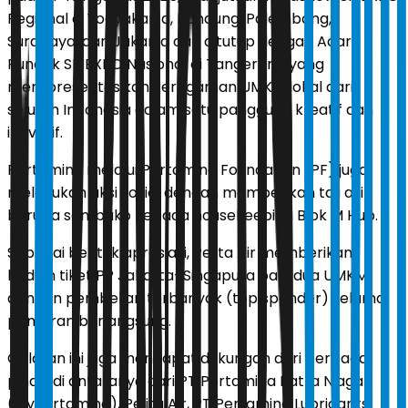
Regional di Yogyakarta, Bandung, Palembang,
Surabaya, dan Jakarta dan ditutup dengan Acara
Puncak SMEXPO Nasional di Tangerang yang
merepresentasikan keragaman UMKM lokal dari
seluruh Indonesia dalam satu panggung kreatif dan
inovatif.
Pertamina melalui Pertamina Foundation (PF) juga
melakukan aksi sosial dengan memberikan tali asih
berupa sembako kepada housekeeping Blok M Hub.
Sebagai bentuk apresiasi, Pelita Air memberikan
hadiah tiket PP Jakarta–Singapura bagi dua UMKM
dengan pembelian terbanyak (top spender) selama
pameran berlangsung.
Gelaran ini juga mendapat dukungan dari berbagai
pihak, di antaranya dari PT Pertamina Patra Niaga
(MyPertamina), Pelita Air, PT Pertamina Lubricants,