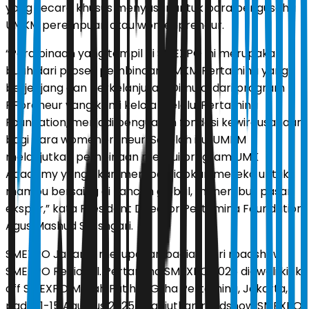
yang secara khusus menyasar untuk para pengusaha
UMKM perempuan atau womenpreneur.
“Para binaan yang tampil di SMEXPO ini merupakan
buah dari proses pembinaan UMKM Pertamina yang
berjenjang dan berkelanjutan. Dimulai dari program
PFpreneur yang kami kelola melalui Pertamina
Foundation, menjadi penguatan fondasi kewirausahaan
bagi para womenpreneur. Setelah itu, UMKM
melanjutkan pembinaan melalui program UMK
Academy yang akan mempersiapkan mereka untuk
mampu bersaing di kancah global, menembus pasar
ekspor,” kata President Director Pertamina Foundation
Agus Mashud S. Asngari.
SMEXPO Jakarta merupakan bagian dari roadshow
SMEXPO Regional. Pertamina SMEXPO 2025 diawali kick
off SMEXPO Merah Putih di Grha Pertamina, Jakarta,
pada 11-15 Agustus 2025, dilanjutkan roadshow SMEXPO