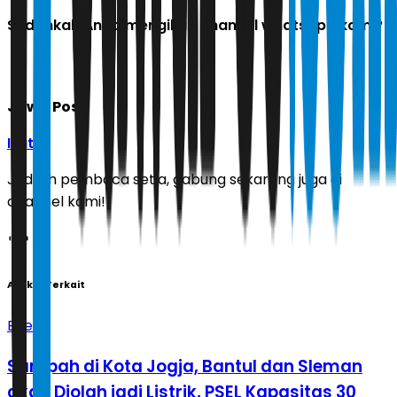
Sudahkah Anda mengikuti channel whatsapp kami?
Jawa Pos
Ikuti
Jadilah pembaca setia, gabung sekarang juga di
channel kami!
Artikel Terkait
Energi
Sampah di Kota Jogja, Bantul dan Sleman
akan Diolah jadi Listrik, PSEL Kapasitas 30