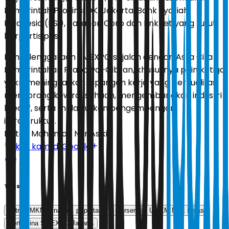
Pemerintah Provinsi DKI Jakarta, Bank Syariah
Indonesia (BSI), Paragon Corp dan Linknet yang turut
berpartisipasi.
Penyelenggaraan SMEXPO sejalan dengan Asta Cita
Pemerintahan Prabowo–Gibran, khususnya poin ketiga
yakni meningkatkan lapangan kerja yang berkualitas,
mendorong kewirausahaan, mengembangkan industri
kreatif, serta melanjutkan pengembangan
infrastruktur.
Editor:
Mohamad Nur Asikin
Ikuti kami di Google
Tags
Mitra UMKM Binaan
pt pertamina (persero)
UMKM Naik Kelas
Pertamina SMEXPO Jakarta