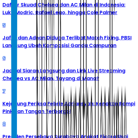
Daftar Skuad Chelsea dan AC Milan di Indonesia:
Luka Modric, Rafael Leao, hingga Cole Palmer
5
Jafar dan Adnan Diduga Terlibat Match Fixing, PBSI
Langsung Ubah Komposisi Ganda Campuran
6
Jadwal Siaran Langsung dan Link Live Streaming
Chelsea vs AC Milan, Tayang di Mana?
7
Kejagung Periksa Febrie Adriansyah: Kenakan Rompi
Pink dan Tangan Terborgol
8
Presiden Persebaya Surabaya Angkat Bicara Usai