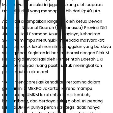
Maladewa. Transaksi ini juga didukung oleh capaian
transaksi ritel yang mencapai lebih dari Rp40 juta.
Apresiasi disampaikan langsung oleh Ketua Dewan
Kerajinan Nasional Daerah (Dekranasda) Provinsi DKI
Jakarta, Hani Pramono Anung. Baginya, kehadiran
SMEXPO mampu menunjukkan kepada masyarakat
bahwa produk lokal memiliki keunggulan yang berdaya
saing global. Kegiatan ini berkolaborasi dengan Blok M
Hub yang direvitalisasi oleh Pemerintah Daerah DKI
Jakarta menjadi ruang positif untuk meningkatkan
pertumbuhan ekonomi.
“Kami mengapresiasi kehadiran Pertamina dalam
gelaran ini (SMEXPO Jakarta) karena mampu
mendorong UMKM lokal untuk terus tumbuh,
berkembang, dan berdaya saing global. Ini penting
karena UMKM punya peran strategis. tidak hanya