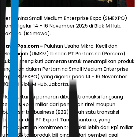
Pertamina Small Medium Enterprise Expo (SMEXPO)
yang digelar 14 - 16 November 2025 di Blok M Hub,
Jakarta. (Istimewa).
JawaPos.com -
Puluhan Usaha Mikro, Kecil dan
Menengah (UMKM) binaan PT Pertamina (Persero)
sukses mengikuti pameran untuk menampilkan produk
unggulan dalam Pertamina Small Medium Enterprise
Expo (SMEXPO) yang digelar pada 14 - 16 November
2025 di Blok M Hub, Jakarta.
Hari pertama pameran dibuka, transaksi langsung
tembus Rp1,2 miliar dari penjualan ritel maupun
business-to-business (B2B). Salah satu transaksi
terbesar dari PT Export Tani Nusantara, yang
mendapatkan komitmen transaksi lebih dari Rp1 miliar
untuk 36 ton produk biji pinang dari pembeli asal