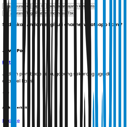
tugu insurance
rups lb
perubahan jajaran komisaris
PT Asuransi Tugu Pratama Indonesia Tbk
Sudahkah Anda mengikuti channel whatsapp kami?
Jawa Pos
Ikuti
Jadilah pembaca setia, gabung sekarang juga di
channel kami!
Artikel Terkait
Finance