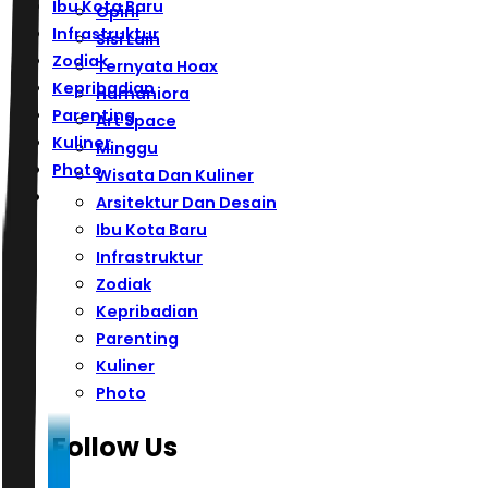
Ibu Kota Baru
Opini
Infrastruktur
Sisi Lain
Zodiak
Ternyata Hoax
Kepribadian
Humaniora
Parenting
Art Space
Kuliner
Minggu
Photo
Wisata Dan Kuliner
Arsitektur Dan Desain
Ibu Kota Baru
Infrastruktur
Zodiak
Kepribadian
Parenting
Kuliner
Photo
Follow Us