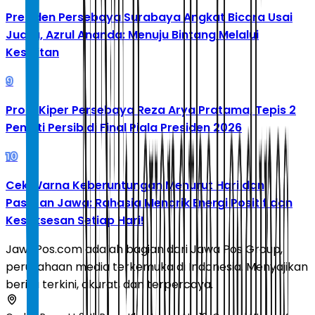
Presiden Persebaya Surabaya Angkat Bicara Usai
Juara, Azrul Ananda: Menuju Bintang Melalui
Kesulitan
9
Profil Kiper Persebaya Reza Arya Pratama, Tepis 2
Penalti Persib di Final Piala Presiden 2026
10
Cek Warna Keberuntungan Menurut Hari dan
Pasaran Jawa: Rahasia Menarik Energi Positif dan
Kesuksesan Setiap Hari!
JawaPos.com adalah bagian dari Jawa Pos Group,
perusahaan media terkemuka di Indonesia. Menyajikan
berita terkini, akurat, dan terpercaya.