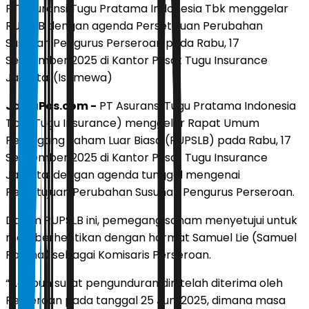
PT Asuransi Tugu Pratama Indonesia Tbk menggelar
RUPSLB dengan agenda Persetujuan Perubahan
Susunan Pengurus Perseroan pada Rabu, 17
September 2025 di Kantor Pusat Tugu Insurance
Jakarta. (Istimewa)
JawaPos.com -
PT Asuransi Tugu Pratama Indonesia
Tbk (Tugu Insurance) menggelar Rapat Umum
Pemegang Saham Luar Biasa (RUPSLB) pada Rabu, 17
September 2025 di Kantor Pusat Tugu Insurance
Jakarta, dengan agenda tunggal mengenai
Persetujuan Perubahan Susunan Pengurus Perseroan.
Dalam RUPSLB ini, pemegang saham menyetujui untuk
memberhentikan dengan hormat Samuel Lie (Samuel
Ramna) sebagai Komisaris Perseroan.
“Adapun surat pengunduran diri telah diterima oleh
Perseroan pada tanggal 25 Juni 2025, dimana masa