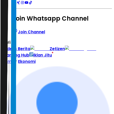
Join Whatsapp Channel
Join Channel
Hari ini
|
Indeks Berita
Zetizen
Learning Hub
Iklan Jitu
Home
Ekonomi