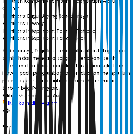
Presiden Komisaris/Komisaris Independen: Abdul
Ghofar
Komisaris: Bagus Agung Rahadiansyah
Komisaris: Lowong
Komisaris Independen: Poerwo Tjahjono
Komisaris Independen: Tajudin Noor
Kedepannya, Tugu Insurance yakin akan tetap dapat
tumbuh dan mencapai target kinerja yang telah
direncanakan. Perseroan akan terus meningkatkan
inovasi pada pengembangan produk dan memperluas
jaringan pemasaran untuk memberikan layanan
terbaik bagi Pelanggan.
Editor:
Mohamad Nur Asikin
Ikuti kami di Google
Tags