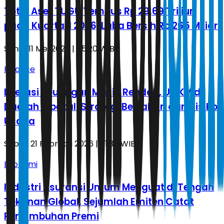
Total Aset TUGU Tembus Rp 29,69 Triliun
pada Kuartal I 2026, Laba Bersih Rp 265 Miliar
Senin, 11 Mei 2026 | 05.20 WIB
Finance
Literasi Keuangan Masih Rendah, UMKM di
Daerah Dibekali Strategi Bertahan dari Risiko
Usaha
Sabtu, 21 Februari 2026 | 01.35 WIB
Ekonomi
Industri Asuransi Umum Menguat di Tengah
Tekanan Global, Sejumlah Emiten Catat
Pertumbuhan Premi