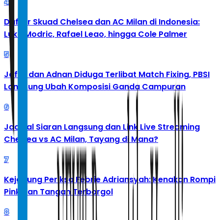
4
Daftar Skuad Chelsea dan AC Milan di Indonesia:
Luka Modric, Rafael Leao, hingga Cole Palmer
5
Jafar dan Adnan Diduga Terlibat Match Fixing, PBSI
Langsung Ubah Komposisi Ganda Campuran
6
Jadwal Siaran Langsung dan Link Live Streaming
Chelsea vs AC Milan, Tayang di Mana?
7
Kejagung Periksa Febrie Adriansyah: Kenakan Rompi
Pink dan Tangan Terborgol
8