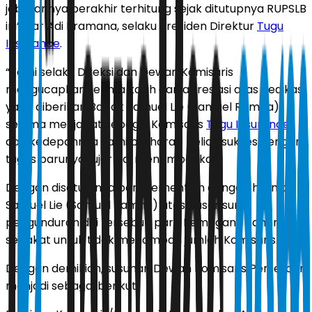
jabatannya berakhir terhitung sejak ditutupnya RUPSLB
ini” ujar Adi Pramana, selaku Presiden Direktur
Tugu
Insurance
.
“Kami selaku Direksi dan Dewan Komisaris
mengucapkan terima kasih dan apresiasi atas dedikasi
yang diberikan Bapak Samuel Lie (Samuel Ramna)
selama menjabat sebagai Komisaris
Tugu Insurance
,
dan kedepannya kami berharap beliau sukses dengan
tugas barunya” ujar Adi menambahkan.
Dengan disetujuinya pemberhentian dengan hormat
Samuel Lie (Samuel Ramna) atas dasar surat
pengunduran diri tersebut, para Pemegang Saham
sepakat untuk tidak menambah jumlah Komisaris.
Dengan demikian, susunan Dewan Komisaris Perseroan
menjadi sebagai berikut: