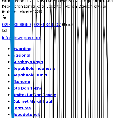
Graha Pena Lt.2 Jl. Raya Kby. Lama No.12, Grogol Utara, Kec.
Kebayoran Lama, Kota Jakarta Selatan, Daerah Khusus
Ibukota Jakarta 12210
021-53699659
|
021-5349207
(Fax)
info@jawapos.com
Awarding
Nasional
Surabaya Raya
Sepak Bola Indonesia
Sepak Bola Dunia
Ekonomi
Oto Dan Tekno
Arsitektur Dan Desain
Kabinet Merah Putih
Features
Jabodetabek