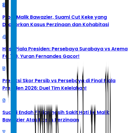
3
Profil Malik Bawazier, Suami Cut Keke yang
Dilaporkan Kasus Perzinaan dan Kohabitasi
4
Hasil Piala Presiden: Persebaya Surabaya vs Arema
FC 1-0, Yuran Fernandes Gacor!
5
Prediksi Skor Persib vs Persebaya di Final Piala
Presiden 2026: Duel Tim Kelelahan!
6
Suami Endah Fitrianingsih Sakit Hati ke Malik
Bawazier Atas Kasus Perzinaan
7