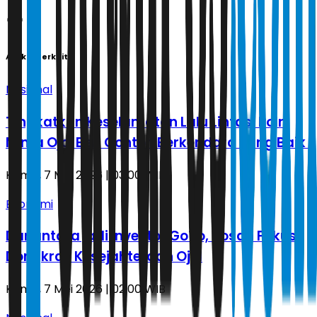
Artikel Terkait
Nasional
Tingkatkan Keselamatan Lalu Lintas, Polri
Minta Ojol Beri Contoh Berkendara yang Baik
Kamis, 7 Mei 2026 | 03.00 WIB
Ekonomi
Danantara jadi Investor GoTo, Rosan Fokus
Dongkrak Kesejahteraan Ojol
Kamis, 7 Mei 2026 | 02.00 WIB