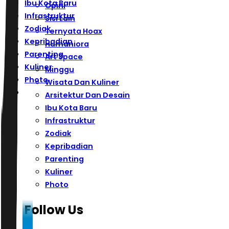
Ibu Kota Baru
Opini
Infrastruktur
Sisi Lain
Zodiak
Ternyata Hoax
Kepribadian
Humaniora
Parenting
Art Space
Kuliner
Minggu
Photo
Wisata Dan Kuliner
Arsitektur Dan Desain
Ibu Kota Baru
Infrastruktur
Zodiak
Kepribadian
Parenting
Kuliner
Photo
Follow Us