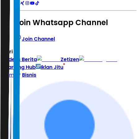
Join Whatsapp Channel
Join Channel
Hari ini
|
Indeks Berita
Zetizen
Learning Hub
Iklan Jitu
Home
Bisnis