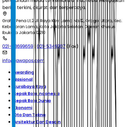
perusahaan media terkemuka di Indonesia. Menyajikan
berita terkini, akurat, dan terpercaya.
Graha Pena Lt.2 Jl. Raya Kby. Lama No.12, Grogol Utara, Kec.
Kebayoran Lama, Kota Jakarta Selatan, Daerah Khusus
Ibukota Jakarta 12210
021-53699659
|
021-5349207
(Fax)
info@jawapos.com
Awarding
Nasional
Surabaya Raya
Sepak Bola Indonesia
Sepak Bola Dunia
Ekonomi
Oto Dan Tekno
Arsitektur Dan Desain