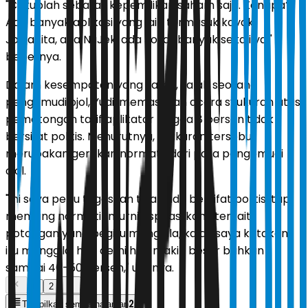
"Cukuplah sebatas kepemilikan saham saja. Kenapa?
Ada banyak aplikasi yang lain termasuk kayak
JogjaKita, ada NuJek, ada Josal, banyak sekali ya,"
bebernya.
Dalam kesempatan yang sama, salah seorang
pengemudi ojol, Yudi, memastikan acara syukuran atas
pemotongan tarif aplikator hingga 8 persen tidak
bersifat politis. Menurutnya, syukuran tersebut
merupakan gerakan normatif dari para pengemudi
ojol.
"Ini saya perlu tegaskan tidak ada bersifat politis, tapi
memang normatif murni aspirasi kami terkait
potongan yang begitu menggila, kalau saya katakan
itu menggila, hari demi hari makin besar bahkan
sampai 40-50 persen," ujarnya.
1
2
2
Tampilkan semua halaman