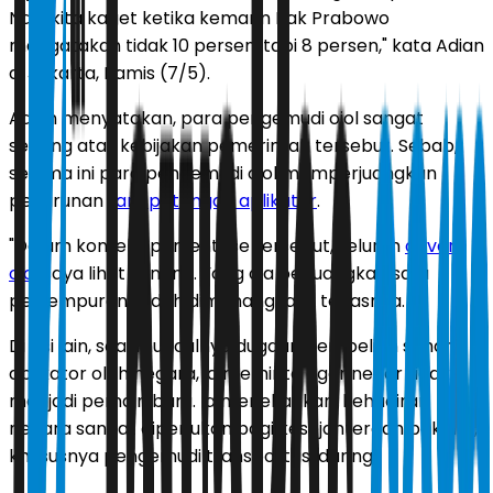
Nah, kita kaget ketika kemarin Pak Prabowo
mengatakan tidak 10 persen, tapi 8 persen," kata Adian
di Jakarta, Kamis (7/5).
Adian menyatakan, para pengemudi ojol sangat
senang atas kebijakan pemerintah tersebut. Sebab,
selama ini para pengemudi ojol memperjuangkan
penurunan
tarif potongan aplikator
.
"Dalam konteks persentase tersebut, seluruh
driver
ojol
saya lihat senang. Yang dia perjuangkan satu
pertempuran sudah dimenangkan," tegasnya.
Di sisi lain, soal munculnya dugaan pembelian saham
aplikator oleh negara, ia meminta agar negar tidak
menjadi pemain baru. Ia menekankan, kehadiran
negara sangat diperlukan bagi kesejahteraan pekerja,
khususnya pengemudi transportasi daring.