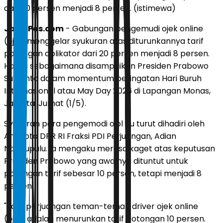
dari 20 persen menjadi 8 persen. (istimewa)
JawaPos.com
- Gabungan pengemudi ojek online
(ojol) menggelar syukuran atas diturunkannya tarif
potongan aplikator dari 20 persen menjadi 8 persen.
Hal itu sebagaimana disampaikan Presiden Prabowo
Subianto dalam momentum peringatan Hari Buruh
Internasional atau May Day 2026 di Lapangan Monas,
Jakarta, Jumat (1/5).
Syukuran para pengemodi ojol itu turut dihadiri oleh
Anggota DPR RI Fraksi PDI Perjuangan, Adian
Napitupulu. Ia mengaku merasa kaget atas keputusan
Presiden Prabowo yang awalnya dituntut untuk
potongan tarif sebesar 10 persen, tetapi menjadi 8
persen.
"Jadi, perjuangan teman-teman driver ojek online
(ojol) adalah menurunkan tarif potongan 10 persen.