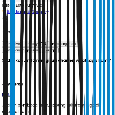
Editor:
Estu Suryowati
Ikuti kami di Google
Tags
mitra driver
may day 2026
tarif potongan ojol
tarif potongan aplikator
driver ojol
Sudahkah Anda mengikuti channel whatsapp kami?
Jawa Pos
Ikuti
Jadilah pembaca setia, gabung sekarang juga di
channel kami!