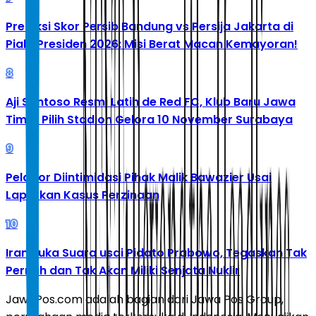
Prediksi Skor Persib Bandung vs Persija Jakarta di
Piala Presiden 2026: Misi Berat Macan Kemayoran!
8
Aji Santoso Resmi Latih de Red FC, Klub Baru Jawa
Timur Pilih Stadion Gelora 10 November Surabaya
9
Pelapor Diintimidasi Pihak Malik Bawazier Usai
Laporkan Kasus Perzinaan
10
Iran Buka Suara usai Pidato Prabowo, Tegaskan Tak
Pernah dan Tak Akan Miliki Senjata Nuklir
JawaPos.com adalah bagian dari Jawa Pos Group,