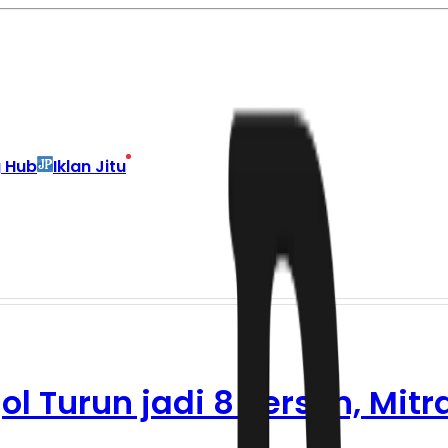
g Hub
Iklan Jitu
ol Turun jadi 8 Persen, Mitr