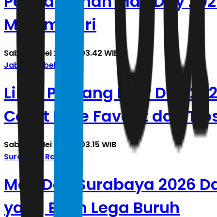
Pengamanan May Day 2026
Malam Hari
Sabtu, 2 Mei 2026 | 03.42 WIB
Jabodetabek
Libur Panjang May Day 202
Catat Rute Favorit dan Ti
Sabtu, 2 Mei 2026 | 03.15 WIB
Surabaya Raya
May Day Surabaya 2026 Da
yang Bikin Lega Buruh