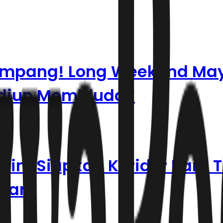
numpang! Long Weekend May
Madiun Membludak
tim Siapkan Koridor Baru T
ruan