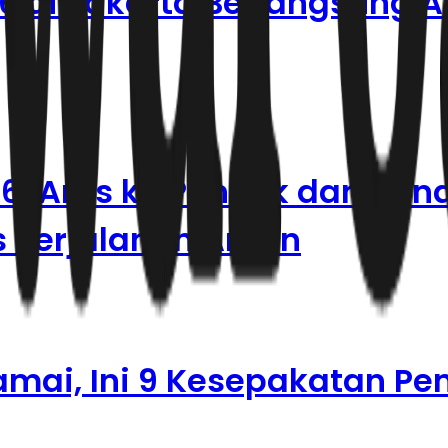
 di Jakarta Berlangsung 
6: Arus ke Puncak dan Ban
ps Perjalanan Aman
mai, Ini 9 Kesepakatan Pe