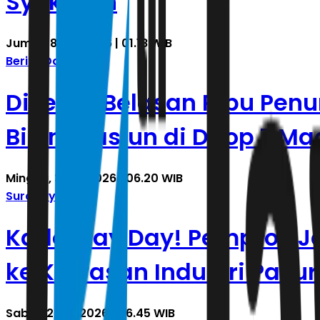
Syukuran
Jumat, 8 Mei 2026 | 01.18 WIB
Berita Daerah
Diserbu Belasan Ribu Pe
Bikin Stasiun di Daop 7 
Minggu, 3 Mei 2026 | 06.20 WIB
Surabaya Raya
Kado May Day! Pemprov Ja
ke Kawasan Industri Pasu
Sabtu, 2 Mei 2026 | 06.45 WIB