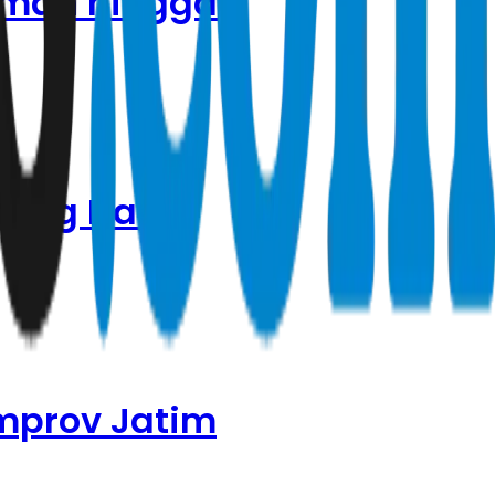
Aman hingga
dung Naik,
mprov Jatim