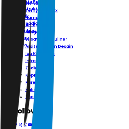
Ibu Kota Baru
Sisi Lain
Infrastruktur
Ternyata Hoax
Zodiak
Humaniora
Kepribadian
Art Space
Parenting
Minggu
Kuliner
Wisata Dan Kuliner
Photo
Arsitektur Dan Desain
Ibu Kota Baru
Infrastruktur
Zodiak
Kepribadian
Parenting
Kuliner
Photo
Follow Us