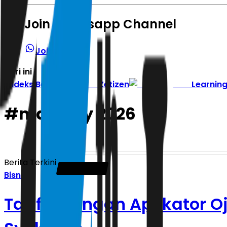
Join Whatsapp Channel
Join Channel
Hari ini
|
Indeks Berita
Zetizen
Learnin
#
may day 2026
Berita Terkini
Bisnis
Tarif Potongan Aplikator Oj