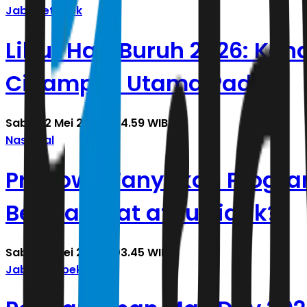
Jabodetabek
Libur Hari Buruh 2026: Ke
Cikampek Utama Padat!
Sabtu, 2 Mei 2026 | 04.59 WIB
Nasional
Prabowo Tanyakan Program
Bermanfaat atau Tidak?
Sabtu, 2 Mei 2026 | 03.45 WIB
Jabodetabek