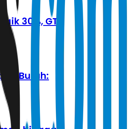
Naik 30%, GT
pan Buruh: