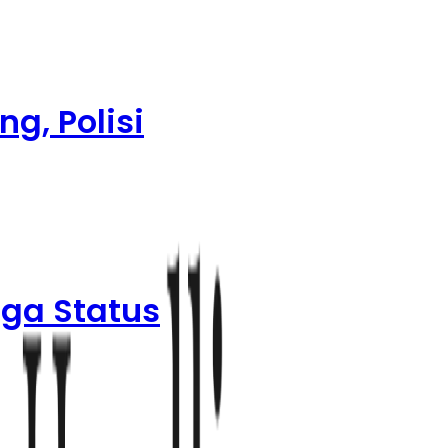
g, Polisi
ga Status