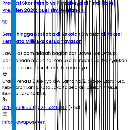
Prediksi Skor Persib vs Persebaya di Final Piala
Presiden 2026: Duel Tim Kelelahan!
10
Senpi hingga Narkoba di Sekolah Swasta di Jaksel
Ternyata Milik Eks Ketua Yayasan
JawaPos.com adalah bagian dari Jawa Pos Group,
perusahaan media terkemuka di Indonesia. Menyajikan
berita terkini, akurat, dan terpercaya.
Graha Pena Lt.2 Jl. Raya Kby. Lama No.12, Grogol Utara, Kec.
Kebayoran Lama, Kota Jakarta Selatan, Daerah Khusus
Ibukota Jakarta 12210
021-53699659
|
021-5349207
(Fax)
info@jawapos.com