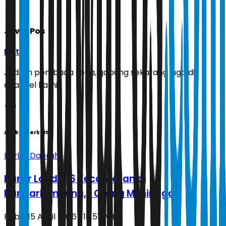
Jawa Pos
Ikuti
Jadilah pembaca setia, gabung sekarang juga di
channel kami!
Artikel Terkait
Berita Daerah
Banjir Landa 16 Kecamatan di
Bandarlampung, 1 Orang Meninggal
Rabu, 15 April 2026 | 18.51 WIB