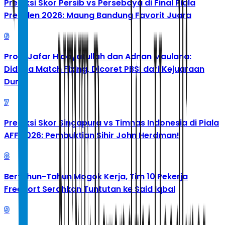
Prediksi Skor Persib vs Persebaya di Final Piala
Presiden 2026: Maung Bandung Favorit Juara
6
Profil Jafar Hidayatullah dan Adnan Maulana:
Diduga Match Fixing, Dicoret PBSI dari Kejuaraan
Dunia
7
Prediksi Skor Singapura vs Timnas Indonesia di Piala
AFF 2026: Pembuktian Sihir John Herdman!
8
Bertahun-Tahun Mogok Kerja, Tim 10 Pekerja
Freeport Serahkan Tuntutan ke Said Iqbal
9