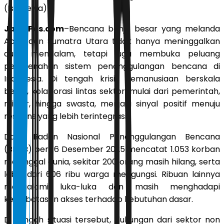
(Istimewa)
JawaPos.com
–Bencana banjir besar yang melanda
Aceh dan Sumatra Utara tidak hanya meninggalkan
duka mendalam, tetapi juga membuka peluang
pembenahan sistem penanggulangan bencana di
Indonesia. Di tengah krisis kemanusiaan berskala
besar, kolaborasi lintas sektor, mulai dari pemerintah,
militer, hingga swasta, menjadi sinyal positif menuju
respons yang lebih terintegrasi.
Data Badan Nasional Penanggulangan Bencana
(BNPB) per 16 Desember 2025 mencatat 1.053 korban
meninggal dunia, sekitar 200 orang masih hilang, serta
lebih dari 606 ribu warga mengungsi. Ribuan lainnya
mengalami luka-luka dan masih menghadapi
keterbatasan akses terhadap kebutuhan dasar.
Di tengah situasi tersebut, dukungan dari sektor non