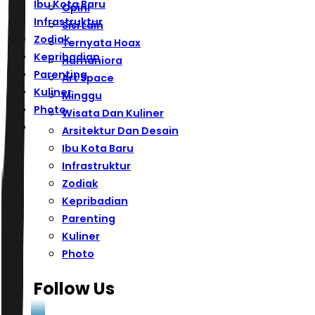
Ibu Kota Baru
Opini
Infrastruktur
Sisi Lain
Zodiak
Ternyata Hoax
Kepribadian
Humaniora
Parenting
Art Space
Kuliner
Minggu
Photo
Wisata Dan Kuliner
Arsitektur Dan Desain
Ibu Kota Baru
Infrastruktur
Zodiak
Kepribadian
Parenting
Kuliner
Photo
Follow Us