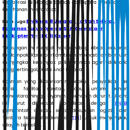
kolaborasi ini sebagai bagian dari upaya membangun
ketahanan masyarakat.
Evakuasi 8 Jenazah Korban Selesai,
Baca Juga:
Basarnas Tutup Operasi SAR Kecelakaan
Helikopter PK-CFX di Kalbar
”Dukungan ini menjadi harapan bagi ribuan keluarga
terdampak. Kami berkomitmen memastikan bantuan
menjangkau kelompok paling rentan agar tidak ada
yang tertinggal,” kata Andy F. Noya.
Bantuan yang disalurkan mencakup penyediaan air
bersih, fasilitas sanitasi, dapur umum, hunian
sementara, hingga layanan kesehatan darurat. Upaya
ini turut diperkuat koordinasi dengan
BNPB
,
pemerintah daerah, serta dukungan logistik dari
Tentara Nasional Indonesia (
TNI
) untuk menjangkau
wilayah terisolasi.