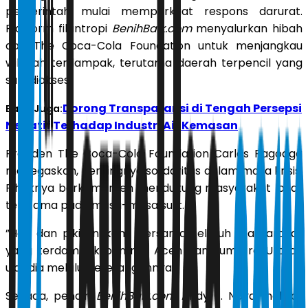
pemerintah mulai memperkuat respons darurat.
Platform filantropi
BenihBaik.com
menyalurkan hibah
dari The Coca-Cola Foundation untuk menjangkau
wilayah terdampak, terutama daerah terpencil yang
sulit diakses.
Dorong Transparansi di Tengah Persepsi
Baca Juga:
Negatif Terhadap Industri Air Kemasan
Presiden The Coca-Cola Foundation Carlos Pagoaga
menegaskan, pentingnya solidaritas dalam masa krisis.
Pihaknya berkomitmen mendukung masyarakat lokal,
terutama pada masa-masa sulit.
”Hati dan pikiran kami bersama seluruh masyarakat
yang terdampak banjir di Aceh dan Sumatra Utara,”
ujar dia melalui keterangannya.
Senada, pendiri
BenihBaik.com
Andy F. Noya melihat