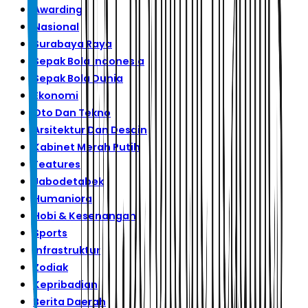
Awarding
Nasional
Surabaya Raya
Sepak Bola Indonesia
Sepak Bola Dunia
Ekonomi
Oto Dan Tekno
Arsitektur Dan Desain
Kabinet Merah Putih
Features
Jabodetabek
Humaniora
Hobi & Kesenangan
Sports
Infrastruktur
Zodiak
Kepribadian
Berita Daerah