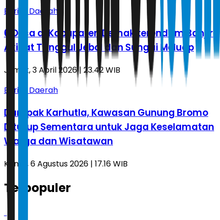
Berita Daerah
6 Desa di Kabupaten Demak terendam Banjir
Akibat Tanggul Jebol dan Sungai Meluap
Jumat, 3 April 2026 | 23.42 WIB
Berita Daerah
Dampak Karhutla, Kawasan Gunung Bromo
Ditutup Sementara untuk Jaga Keselamatan
Warga dan Wisatawan
Kamis, 6 Agustus 2026 | 17.16 WIB
Terpopuler
1