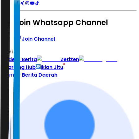
Join Whatsapp Channel
Join Channel
Hari ini
|
Indeks Berita
Zetizen
Learning Hub
Iklan Jitu
Home
Berita Daerah