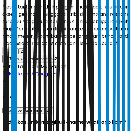
Meski tantangan di lapangan masih ada, mulai dari
akses geografis hingga distribusi bantuan, respons
terpadu yang mulai terbentuk dinilai sebagai langkah
maju. Penguatan koordinasi dan keterlibatan berbagai
pihak menunjukkan bahwa penanganan bencana di
Indonesia bergerak ke arah yang lebih kolaboratif.
1
2
2
Tampilkan semua halaman
Editor:
Latu Ratri Mubyarsah
Ikuti kami di Google
Tags
bnpb
bencana banjir
tni
Sudahkah Anda mengikuti channel whatsapp kami?