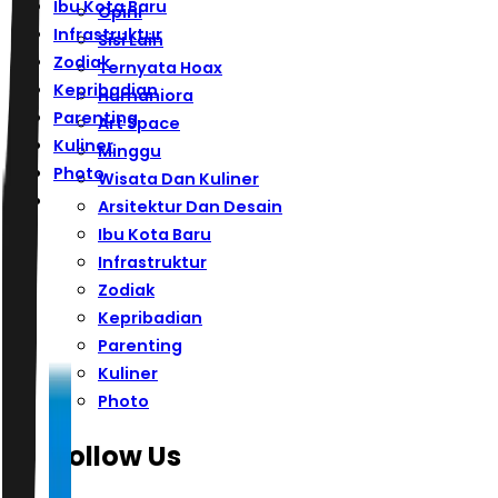
Ibu Kota Baru
Opini
Infrastruktur
Sisi Lain
Zodiak
Ternyata Hoax
Kepribadian
Humaniora
Parenting
Art Space
Kuliner
Minggu
Photo
Wisata Dan Kuliner
Arsitektur Dan Desain
Ibu Kota Baru
Infrastruktur
Zodiak
Kepribadian
Parenting
Kuliner
Photo
Follow Us