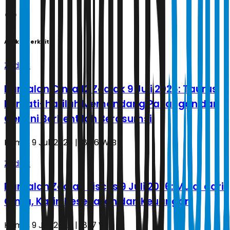
Artikel Terkait
Zodiak
Ramalan Cinta 12 Zodiak 9 Juli 2026: Taurus
Berhati-hatilah Memandang Pasangan dan
Gemini Berhentilah Berasumsi
Kamis, 9 Juli 2026 | 18.56 WIB
Zodiak
Ramalan Zodiak Pisces 9 Juli 2026: Mulai dari
Cinta, Karir, Kesehatan dan Keuangan
Kamis, 9 Juli 2026 | 18.17 WIB