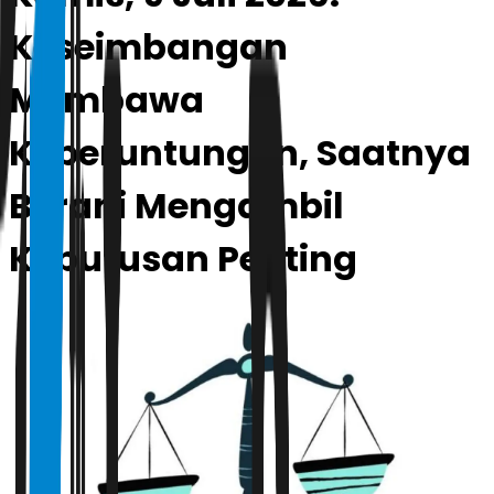
Keseimbangan
Membawa
Keberuntungan, Saatnya
Berani Mengambil
Keputusan Penting