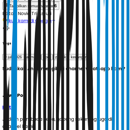
6
Tampilkan semua halaman
Editor:
Novia Tri Astuti
Ikuti kami di Google
Tags
9 juli 2026
asmara
libra
zodiak
keuangan
Sudahkah Anda mengikuti channel whatsapp kami?
Jawa Pos
Ikuti
Jadilah pembaca setia, gabung sekarang juga di
channel kami!