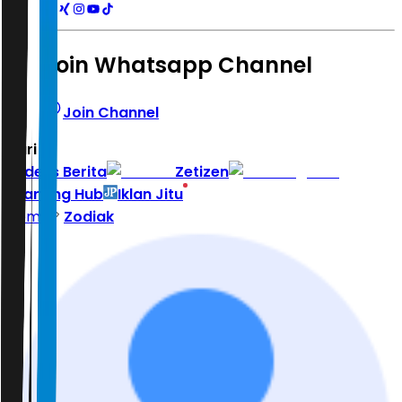
Join Whatsapp Channel
Join Channel
Hari ini
|
Indeks Berita
Zetizen
Learning Hub
Iklan Jitu
Home
Zodiak