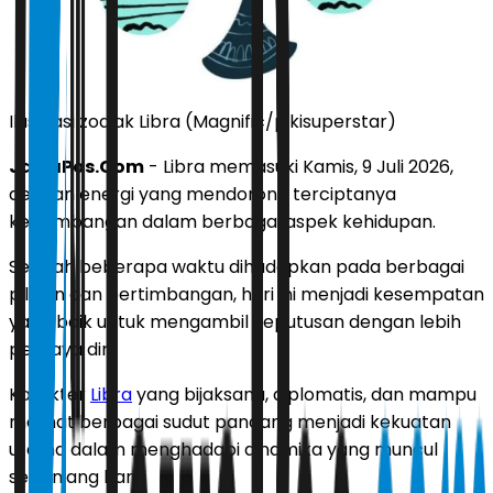
Ilustrasi zodiak Libra (Magnific/pikisuperstar)
JawaPos.Com
- Libra memasuki Kamis, 9 Juli 2026,
dengan energi yang mendorong terciptanya
keseimbangan dalam berbagai aspek kehidupan.
Setelah beberapa waktu dihadapkan pada berbagai
pilihan dan pertimbangan, hari ini menjadi kesempatan
yang baik untuk mengambil keputusan dengan lebih
percaya diri.
Karakter
Libra
yang bijaksana, diplomatis, dan mampu
melihat berbagai sudut pandang menjadi kekuatan
utama dalam menghadapi dinamika yang muncul
sepanjang hari.