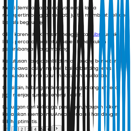
Meski demikian, ada kalanya terlalu lama
mempertimbangkan sesuatu justru membuat peluang
berlalu begitu saja.
Oleh karena itu, Kamis ini mengajarkan
Libra
untuk
lebih percaya pada intuisi setelah melakukan
pertimbangan yang matang.
Keputusan yang diambil dengan tenang berpotensi
membawa hasil yang lebih baik dibanding terus
menunda karena takut melakukan kesalahan.
Di sisi lain, hubungan dengan orang-orang terdekat
juga menjadi sumber energi positif.
Dukungan dari keluarga, pasangan, maupun rekan
kerja akan membantu Anda menjalani hari dengan
lebih optimistis.
1
2
3
4
5
6