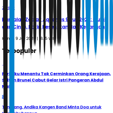
Zodiak
Ramalan Zodiak Aquarius 9 Juli 2026: Mulai
dari Cinta, Karir, Kesehatan dan Keuangan
Kamis, 9 Juli 2026 | 18.15 WIB
Terpopuler
1
Perilaku Menantu Tak Cerminkan Orang Kerajaan,
Sultan Brunei Cabut Gelar Istri Pangeran Abdul
Malik
2
Tumbang, Andika Kangen Band Minta Doa untuk