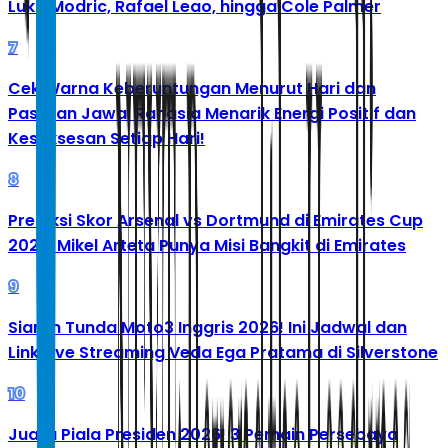
Luka Modric, Rafael Leao, hingga Cole Palmer
7
Cek Warna Keberuntungan Menurut Hari dan
Pasaran Jawa: Rahasia Menarik Energi Positif dan
Kesuksesan Setiap Hari!
8
Prediksi Skor Arsenal vs Dortmund di Emirates Cup
2026: Mikel Arteta Punya Misi Bangkit di Emirates
9
Siaran Tunda Moto3 Inggris 2026! Ini Jadwal dan
Link Live Streaming Veda Ega Pratama di Silverstone
10
Juara Piala Presiden 2026! 3 Pemain Persebaya