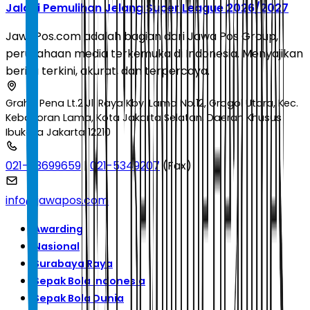
Jalani Pemulihan Jelang Super League 2026/2027
JawaPos.com adalah bagian dari Jawa Pos Group,
perusahaan media terkemuka di Indonesia. Menyajikan
berita terkini, akurat, dan terpercaya.
Graha Pena Lt.2 Jl. Raya Kby. Lama No.12, Grogol Utara, Kec.
Kebayoran Lama, Kota Jakarta Selatan, Daerah Khusus
Ibukota Jakarta 12210
021-53699659
|
021-5349207
(Fax)
info@jawapos.com
Awarding
Nasional
Surabaya Raya
Sepak Bola Indonesia
Sepak Bola Dunia