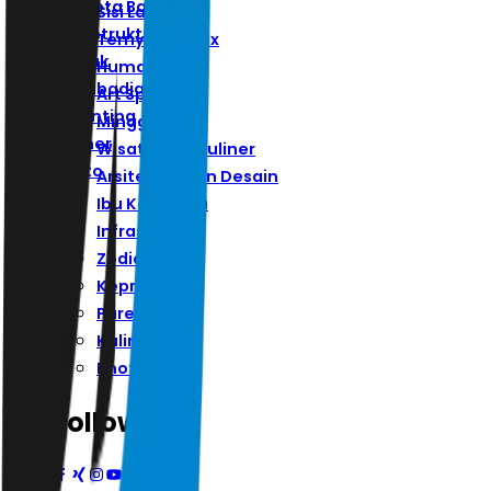
Ibu Kota Baru
Sisi Lain
Infrastruktur
Ternyata Hoax
Zodiak
Humaniora
Kepribadian
Art Space
Parenting
Minggu
Kuliner
Wisata Dan Kuliner
Photo
Arsitektur Dan Desain
Ibu Kota Baru
Infrastruktur
Zodiak
Kepribadian
Parenting
Kuliner
Photo
Follow Us