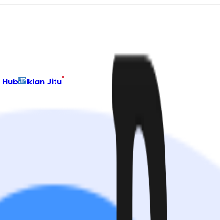
g Hub
Iklan Jitu