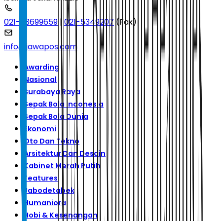
021-53699659
|
021-5349207
(Fax)
info@jawapos.com
Awarding
Nasional
Surabaya Raya
Sepak Bola Indonesia
Sepak Bola Dunia
Ekonomi
Oto Dan Tekno
Arsitektur Dan Desain
Kabinet Merah Putih
Features
Jabodetabek
Humaniora
Hobi & Kesenangan