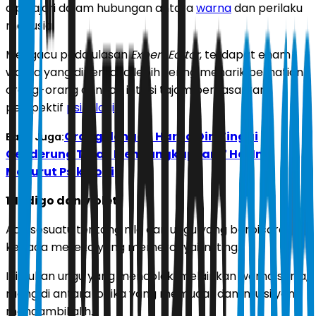
dipelajari dalam hubungan antara
warna
dan perilaku
manusia.
Mengacu pada ulasan
Expert Editor
, terdapat enam
warna yang dipercaya lebih sering menarik perhatian
orang-orang dengan intuisi tajam berdasarkan
perspektif
psikologi
.
Orang dengan Harga Diri Tinggi
Baca Juga:
Cenderung Tidak Mengungkapkan 7 Hal Ini,
Menurut Psikologi
1. Indigo dan violet
Ada sesuatu tentang nila dan ungu yang berbicara
kepada mereka yang memercayai insting.
Ini bukan ungu yang mencolok, melainkan warna senja,
ruang di antara logika yang memudar dan intuisi yang
mengambil alih.