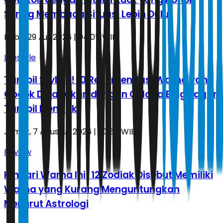
Sering Membaca Situasi Lebih Dulu
Rabu, 29 Juli 2026 | 04.05 WIB
Lifestyle
Tampil Stylish! 10 Rekomendasi Warna yang
Cocok Dipadukan dengan Celana Beige agar
Tampil Menarik
Jumat, 7 Agustus 2026 | 00.52 WIB
Review
Hindari Warna Ini! 12 Zodiak Disebut Memiliki
Warna yang Kurang Menguntungkan
Menurut Astrologi