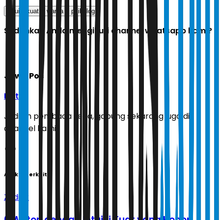
intuisi kuat
warna
psikologi
Sudahkah Anda mengikuti channel whatsapp kami?
Jawa Pos
Ikuti
Jadilah pembaca setia, gabung sekarang juga di
channel kami!
Artikel Terkait
Zodiak
6 Weton dengan Intuisi Kuat yang Konon