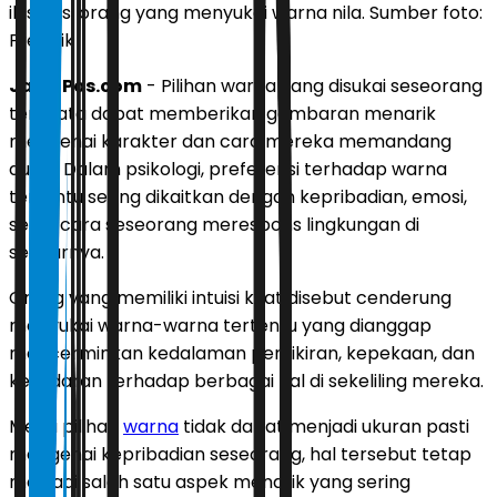
ilustrasi orang yang menyukai warna nila. Sumber foto:
Freepik
JawaPos.com
- Pilihan warna yang disukai seseorang
ternyata dapat memberikan gambaran menarik
mengenai karakter dan cara mereka memandang
dunia. Dalam psikologi, preferensi terhadap warna
tertentu sering dikaitkan dengan kepribadian, emosi,
serta cara seseorang merespons lingkungan di
sekitarnya.
Orang yang memiliki intuisi kuat disebut cenderung
menyukai warna-warna tertentu yang dianggap
mencerminkan kedalaman pemikiran, kepekaan, dan
kesadaran terhadap berbagai hal di sekeliling mereka.
Meski pilihan
warna
tidak dapat menjadi ukuran pasti
mengenai kepribadian seseorang, hal tersebut tetap
menjadi salah satu aspek menarik yang sering