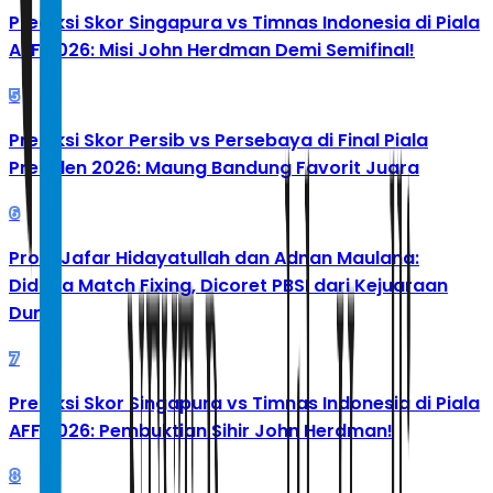
Prediksi Skor Singapura vs Timnas Indonesia di Piala
AFF 2026: Misi John Herdman Demi Semifinal!
5
Prediksi Skor Persib vs Persebaya di Final Piala
Presiden 2026: Maung Bandung Favorit Juara
6
Profil Jafar Hidayatullah dan Adnan Maulana:
Diduga Match Fixing, Dicoret PBSI dari Kejuaraan
Dunia
7
Prediksi Skor Singapura vs Timnas Indonesia di Piala
AFF 2026: Pembuktian Sihir John Herdman!
8