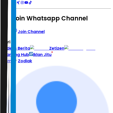
Join Whatsapp Channel
Join Channel
Hari ini
|
Indeks Berita
Zetizen
Learning Hub
Iklan Jitu
Home
Zodiak