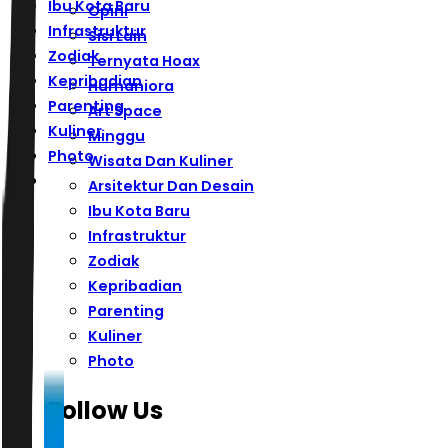
Ibu Kota Baru
Opini
Infrastruktur
Sisi Lain
Zodiak
Ternyata Hoax
Kepribadian
Humaniora
Parenting
Art Space
Kuliner
Minggu
Photo
Wisata Dan Kuliner
Arsitektur Dan Desain
Ibu Kota Baru
Infrastruktur
Zodiak
Kepribadian
Parenting
Kuliner
Photo
Follow Us