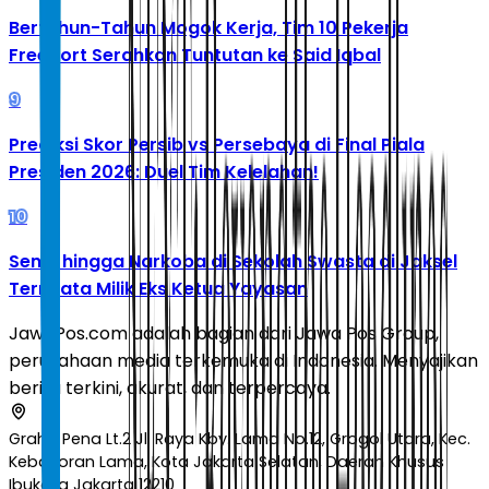
Bertahun-Tahun Mogok Kerja, Tim 10 Pekerja
Freeport Serahkan Tuntutan ke Said Iqbal
9
Prediksi Skor Persib vs Persebaya di Final Piala
Presiden 2026: Duel Tim Kelelahan!
10
Senpi hingga Narkoba di Sekolah Swasta di Jaksel
Ternyata Milik Eks Ketua Yayasan
JawaPos.com adalah bagian dari Jawa Pos Group,
perusahaan media terkemuka di Indonesia. Menyajikan
berita terkini, akurat, dan terpercaya.
Graha Pena Lt.2 Jl. Raya Kby. Lama No.12, Grogol Utara, Kec.
Kebayoran Lama, Kota Jakarta Selatan, Daerah Khusus
Ibukota Jakarta 12210