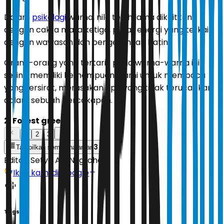
Dalam
psikologi
warna, nila telah lama dikaitkan
dengan cakra mata ketiga, pusat energi yang terkait
dengan wawasan dan pengetahuan batin.
Orang-orang yang tertarik pada warna-warna ini
sering memiliki kemampuan alami untuk membaca
yang tersirat, merasakan apa yang tidak terucapkan
dalam sebuah percakapan.
2. Forest green
1
2
3
3
Tampilkan semua halaman
Editor:
Setyo Adi Nugroho
Ikuti kami di Google
Tags