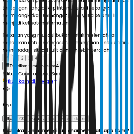
Bagi Anda yang berzodiak Aries, hari ini menghadirkan
tantangan yang cukup intens, tetapi sekaligus
membangkitkan semangat juang yang selama ini
menjadi kekuatan utama Anda.
Tekanan yang muncul bukan untuk melemahkan,
melainkan untuk mengasah kemampuan Anda dalam
menghadapi situasi sulit dengan lebih terarah.
1
2
3
4
4
Tampilkan semua halaman
Editor:
Candra Mega Sari
Ikuti kami di Google
Tags
19 april 2026
keberhasilan
zodiak
disiplin
Sudahkah Anda mengikuti channel whatsapp kami?