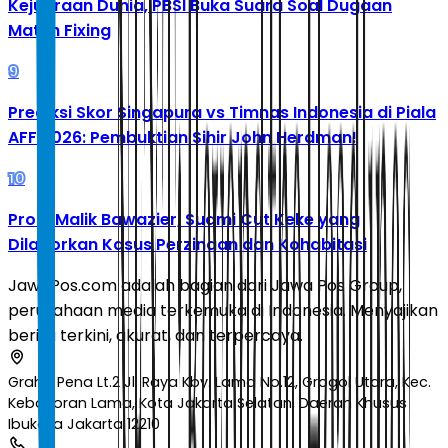
Kejuaraan Dunia, PBSI Buka Suara Soal Dugaan
Match Fixing
9
Prediksi Skor Singapura vs Timnas Indonesia di Piala
AFF 2026: Pembuktian Sihir John Herdman!
10
Profil Malik Bawazier, Suami Cut Keke yang
Dilaporkan Kasus Perzinaan dan Kohabitasi
JawaPos.com adalah bagian dari Jawa Pos Group,
perusahaan media terkemuka di Indonesia. Menyajikan
berita terkini, akurat, dan terpercaya.
Graha Pena Lt.2 Jl. Raya Kby. Lama No.12, Grogol Utara, Kec.
Kebayoran Lama, Kota Jakarta Selatan, Daerah Khusus
Ibukota Jakarta 12210