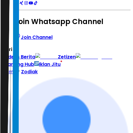
Join Whatsapp Channel
Join Channel
Hari ini
|
Indeks Berita
Zetizen
Learning Hub
Iklan Jitu
Home
Zodiak