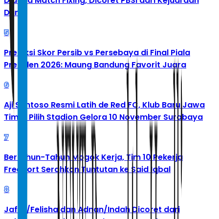
Diduga Match Fixing, Dicoret PBSI dari Kejuaraan
Dunia
5
Prediksi Skor Persib vs Persebaya di Final Piala
Presiden 2026: Maung Bandung Favorit Juara
6
Aji Santoso Resmi Latih de Red FC, Klub Baru Jawa
Timur Pilih Stadion Gelora 10 November Surabaya
7
Bertahun-Tahun Mogok Kerja, Tim 10 Pekerja
Freeport Serahkan Tuntutan ke Said Iqbal
8
Jafar/Felisha dan Adnan/Indah Dicoret dari