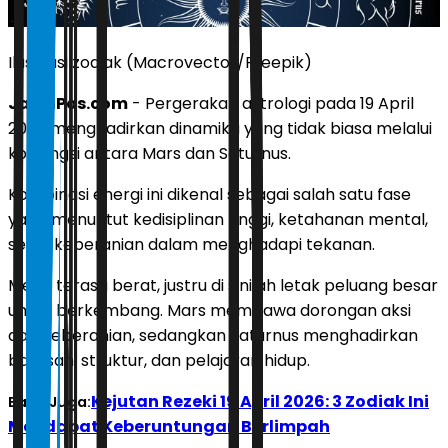
Ilustrasi zodiak (Macrovector/Freepik)
JawaPos.com
- Pergerakan astrologi pada 19 April
2026 menghadirkan dinamika yang tidak biasa melalui
konjungsi antara Mars dan Saturnus.
Kombinasi energi ini dikenal sebagai salah satu fase
yang menuntut kedisiplinan tinggi, ketahanan mental,
serta keberanian dalam menghadapi tekanan.
Meski terasa berat, justru di sinilah letak peluang besar
untuk berkembang. Mars membawa dorongan aksi
dan keberanian, sedangkan Saturnus menghadirkan
batasan, struktur, dan pelajaran hidup.
Kejutan Rezeki 19 April 2026: 3 Zodiak Ini
Baca Juga:
Mendapat Keberuntungan Berlimpah