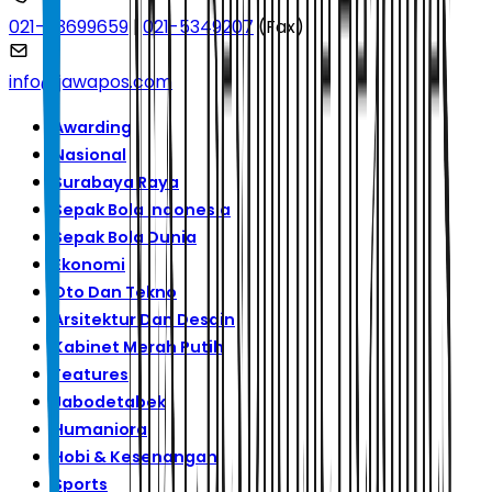
021-53699659
|
021-5349207
(Fax)
info@jawapos.com
Awarding
Nasional
Surabaya Raya
Sepak Bola Indonesia
Sepak Bola Dunia
Ekonomi
Oto Dan Tekno
Arsitektur Dan Desain
Kabinet Merah Putih
Features
Jabodetabek
Humaniora
Hobi & Kesenangan
Sports