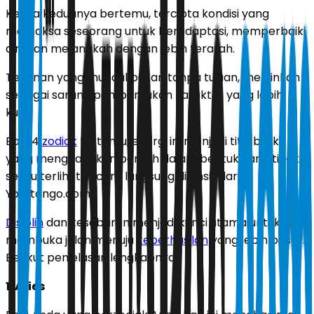
Ketika keduanya bertemu, tercipta kondisi yang
memaksa seseorang untuk beradaptasi, memperbaiki
diri, dan melangkah dengan lebih terarah.
Tekanan yang muncul bukan tanpa tujuan, melainkan
sebagai sarana pembentukan karakter yang lebih
kuat.
Bagi 4
zodiak
tertentu, energi ini menjadi titik balik
yang menghadirkan berkah dalam bentuk yang tidak
selalu terlihat secara langsung dilansir dari
Yourtango.com.
Disiplin
dan kesabaran menjadi kunci utama untuk
membuka jalan menuju
keberhasilan
yang lebih besar.
Berikut penjelasan lengkapnya.
1. Aries