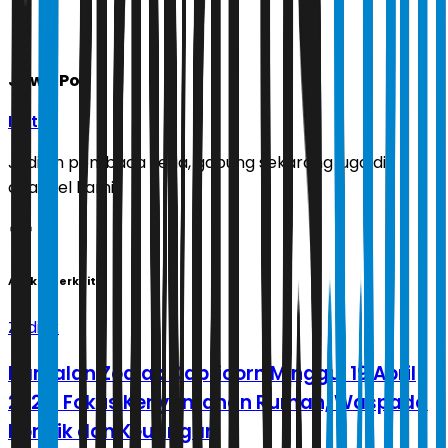
Jawa Pos
Ikuti
Jadilah pembaca setia, gabung sekarang juga di
channel kami!
Artikel Terkait
Zodiak
Ramalan Zodiak Capricorn Minggu, 19 April
2026: Fokus Kenyamanan Rumah, Waspada
Konflik dan Keuangan