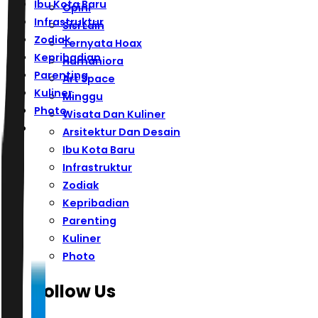
Ibu Kota Baru
Opini
Infrastruktur
Sisi Lain
Zodiak
Ternyata Hoax
Kepribadian
Humaniora
Parenting
Art Space
Kuliner
Minggu
Photo
Wisata Dan Kuliner
Arsitektur Dan Desain
Ibu Kota Baru
Infrastruktur
Zodiak
Kepribadian
Parenting
Kuliner
Photo
Follow Us