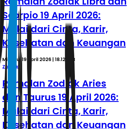
Ramalan Zodiak Libra dan
Scorpio 19 April 2026:
Mulai dari Cinta, Karir,
Kesehatan dan Keuangan
Minggu, 19 April 2026 | 18.12 WIB
Zodiak
Ramalan Zodiak Aries
dan Taurus 19 April 2026:
Mulai dari Cinta, Karir,
Kesehatan dan Keuangan