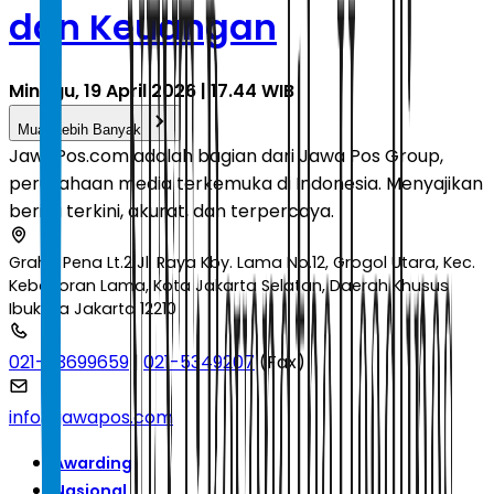
dan Keuangan
Minggu, 19 April 2026 | 17.44 WIB
Muat Lebih Banyak
JawaPos.com adalah bagian dari Jawa Pos Group,
perusahaan media terkemuka di Indonesia. Menyajikan
berita terkini, akurat, dan terpercaya.
Graha Pena Lt.2 Jl. Raya Kby. Lama No.12, Grogol Utara, Kec.
Kebayoran Lama, Kota Jakarta Selatan, Daerah Khusus
Ibukota Jakarta 12210
021-53699659
|
021-5349207
(Fax)
info@jawapos.com
Awarding
Nasional