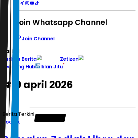
Join Whatsapp Channel
Join Channel
Hari ini
|
Indeks Berita
Zetizen
Learning Hub
Iklan Jitu
#
19 april 2026
Berita Terkini
Zodiak