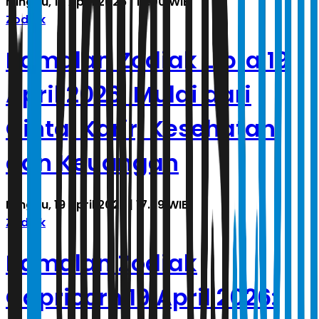
Minggu, 19 April 2026 | 18.00 WIB
Zodiak
Ramalan Zodiak Libra 19
April 2026: Mulai dari
Cinta, Karir, Kesehatan
dan Keuangan
Minggu, 19 April 2026 | 17.59 WIB
Zodiak
Ramalan Zodiak
Capricorn 19 April 2026: