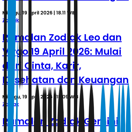
Minggu, 19 April 2026 | 18.11 WIB
Zodiak
Ramalan Zodiak Leo dan
Virgo 19 April 2026: Mulai
dari Cinta, Karir,
Kesehatan dan Keuangan
Minggu, 19 April 2026 | 18.09 WIB
Zodiak
Ramalan Zodiak Gemini