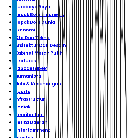
Surabaya Raya
Sepak Bola Indonesia
Sepak Bola Dunia
Ekonomi
Oto Dan Tekno
Arsitektur Dan Desain
Kabinet Merah Putih
Features
Jabodetabek
Humaniora
Hobi & Kesenangan
Sports
Infrastruktur
Zodiak
Kepribadian
Berita Daerah
Entertainment
Lifestyle