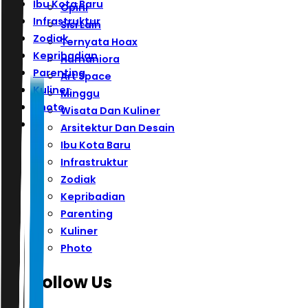
Ibu Kota Baru
Opini
Infrastruktur
Sisi Lain
Zodiak
Ternyata Hoax
Kepribadian
Humaniora
Parenting
Art Space
Kuliner
Minggu
Photo
Wisata Dan Kuliner
Arsitektur Dan Desain
Ibu Kota Baru
Infrastruktur
Zodiak
Kepribadian
Parenting
Kuliner
Photo
Follow Us