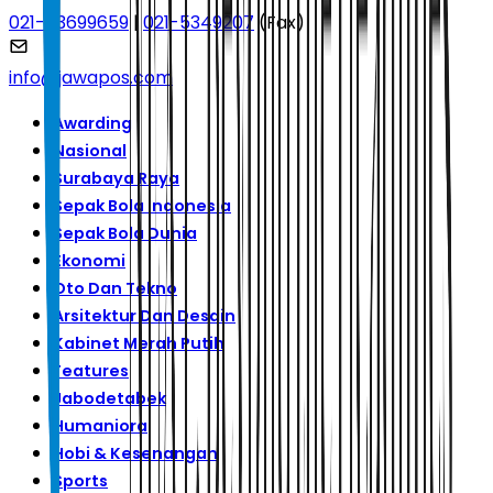
021-53699659
|
021-5349207
(Fax)
info@jawapos.com
Awarding
Nasional
Surabaya Raya
Sepak Bola Indonesia
Sepak Bola Dunia
Ekonomi
Oto Dan Tekno
Arsitektur Dan Desain
Kabinet Merah Putih
Features
Jabodetabek
Humaniora
Hobi & Kesenangan
Sports