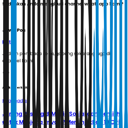
Sudahkah Anda mengikuti channel whatsapp kami?
Jawa Pos
Ikuti
Jadilah pembaca setia, gabung sekarang juga di
channel kami!
Artikel Terkait
Kepribadian
Jarang Posting di Media Sosial dan Memilih
untuk Menjaga Privasi? Menunjukkan 10 Ciri