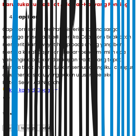
Baru Buka Suara Saat Ada Hal-Hal yang Penting
Capricorn
Capricorn sering terlihat misterius karena sangat
menjaga urusan pribadi mereka. Capricorn tidak akan
menceritakan riwayat hidup pada orang yang baru
mereka kenal. Capricorn benar-benar memilih apa
yang ingin dibagikan dan kapan waktu yang tepat.
Mereka tidak membutuhkan semua orang ikut campur
atau menilai suatu yang bukan urusan mereka.
Editor:
Setyo Adi Nugroho
Ikuti kami di Google
Tags
privasi
tertutup
zodiak