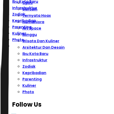
Ibu Kota Baru
Opini
Infrastruktur
Sisi Lain
Zodiak
Ternyata Hoax
Kepribadian
Humaniora
Parenting
Art Space
Kuliner
Minggu
Photo
Wisata Dan Kuliner
Arsitektur Dan Desain
Ibu Kota Baru
Infrastruktur
Zodiak
Kepribadian
Parenting
Kuliner
Photo
Follow Us