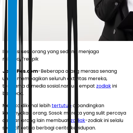
Ilustrasi seseorang yang sedang menjaga
rahasia/freepik
JawaPos.com
-Beberapa orang merasa senang
untuk membagikan seluruh aktivitas mereka,
terutama di media sosial.namun, empat
zodiak
ini
berbeda.
Mereka dikenal lebih
tertutup
dibandingkan
kebanyakan orang. Sosok mereka yang sulit percaya
dengan orang lain membuat
zodiak
-zodiak ini selalu
selektif ketika berbagi cerita kehidupan.