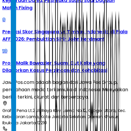
Kejuaraan Dunia, PBSI Buka Suara Soal Dugaan
Match Fixing
9
Prediksi Skor Singapura vs Timnas Indonesia di Piala
AFF 2026: Pembuktian Sihir John Herdman!
10
Profil Malik Bawazier, Suami Cut Keke yang
Dilaporkan Kasus Perzinaan dan Kohabitasi
JawaPos.com adalah bagian dari Jawa Pos Group,
perusahaan media terkemuka di Indonesia. Menyajikan
berita terkini, akurat, dan terpercaya.
Graha Pena Lt.2 Jl. Raya Kby. Lama No.12, Grogol Utara, Kec.
Kebayoran Lama, Kota Jakarta Selatan, Daerah Khusus
Ibukota Jakarta 12210