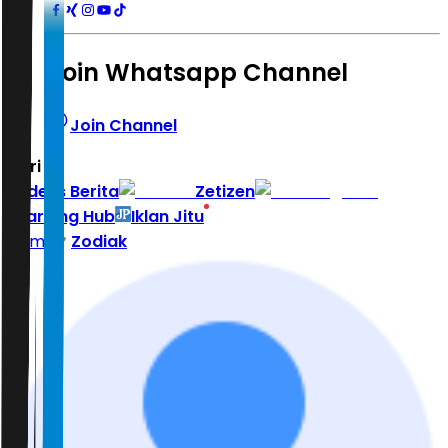
Join Whatsapp Channel
Join Channel
Hari ini
|
Indeks Berita
Zetizen
Learning Hub
Iklan Jitu
Home
Zodiak