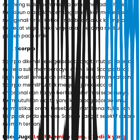
memang sudah seharusnya tetap menjadi rahasia.
Meskipun orang lain kemungkinan akan merasa sulit
mengenali virgo. Ketika anda bisa masuk ke lingkaran
terdekat virgo, maka virgo akan percaya seribu
persen pada anda.
Scorpio
Scorpio dikenal sebagai sosok yang tertutup, karena
mereka sulit mempercayai orang lain. Scorpio tidak
ingin detail kehidupan pribadi mereka dimanfaatkan.
Scorpio memilih untuk menjaga jarak secara
emosional dan hanya berbagi informasi seperlunya.
Membutuhkan waktu yang lama bagi scorpio untuk
memastikan orang tersebut benar-benar tulus dan
berpihak pada mereka. Scorpio sangat selektif dalam
memilih teman.
Baca Juga:
Lebih Memilih Diam, 4 Zodiak yang