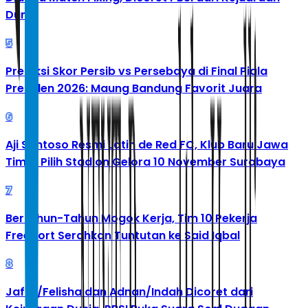
Dunia
5
Prediksi Skor Persib vs Persebaya di Final Piala
Presiden 2026: Maung Bandung Favorit Juara
6
Aji Santoso Resmi Latih de Red FC, Klub Baru Jawa
Timur Pilih Stadion Gelora 10 November Surabaya
7
Bertahun-Tahun Mogok Kerja, Tim 10 Pekerja
Freeport Serahkan Tuntutan ke Said Iqbal
8
Jafar/Felisha dan Adnan/Indah Dicoret dari