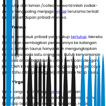
Mengutip dari laman /collective.world inilah zodiak-
zodiak yang paling menjaga
privasi
terutama terkait
dengan kehidupan pribadi mereka.
Taruus
Taurus termasuk pribadi yang cukup
tertutup
. Mereka
tidak akan membagikan perasaannya ke kalangan
publik. Bahkan taurus hanya akan mengungkapkan
rahasianya pada satu orang saja. Butuh kenyamanan
dan rasa aman bagi taurus untuk berbicara dengan
jujur. Oleh karena itu, hanya orang-orang terpercaya
yang tahu ada apa yang terjadi didalam hidup taurus.
Virgo
Virgo sangat menghargai
privasi
lebih dari
kebanyakan zodiak. Mereka tidak mau orang asing
bergosip tentang diri mereka. Bagi virgo, rahasia