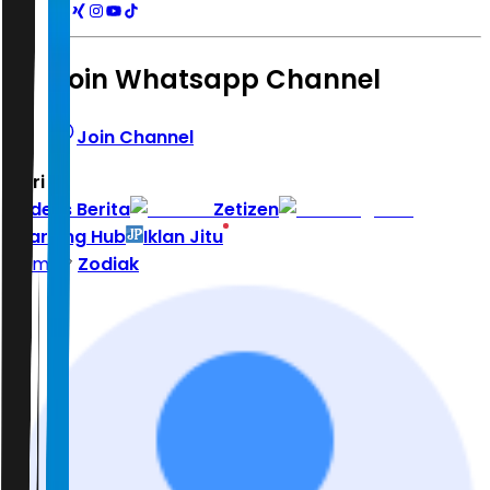
Join Whatsapp Channel
Join Channel
Hari ini
|
Indeks Berita
Zetizen
Learning Hub
Iklan Jitu
Home
Zodiak