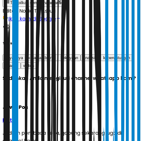
5
Tampilkan semua halaman
Editor:
Novia Tri Astuti
Ikuti kami di Google
Tags
kaya raya
kerajaan bisnis
kekayaan
finansial
keberuntungan
juragan
weton
Sudahkah Anda mengikuti channel whatsapp kami?
Jawa Pos
Ikuti
Jadilah pembaca setia, gabung sekarang juga di
channel kami!