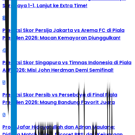
Surabaya 1-1, Lanjut ke Extra Time!
3
Prediksi Skor Persija Jakarta vs Arema FC di Piala
Presiden 2026: Macan Kemayoran Diunggulkan!
4
Prediksi Skor Singapura vs Timnas Indonesia di Piala
AFF 2026: Misi John Herdman Demi Semifinal!
5
Prediksi Skor Persib vs Persebaya di Final Piala
Presiden 2026: Maung Bandung Favorit Juara
6
Profil Jafar Hidayatullah dan Adnan Maulana:
Diduga Match Fixing, Dicoret PBSI dari Kejuaraan