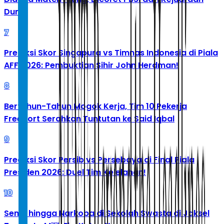
Dunia
7
Prediksi Skor Singapura vs Timnas Indonesia di Piala
AFF 2026: Pembuktian Sihir John Herdman!
8
Bertahun-Tahun Mogok Kerja, Tim 10 Pekerja
Freeport Serahkan Tuntutan ke Said Iqbal
9
Prediksi Skor Persib vs Persebaya di Final Piala
Presiden 2026: Duel Tim Kelelahan!
10
Senpi hingga Narkoba di Sekolah Swasta di Jaksel