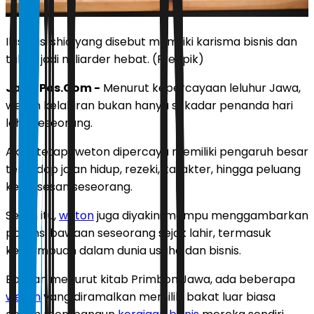
Ilustrasi shio yang disebut memiliki karisma bisnis dan
takdir jadi miliarder hebat. (Freepik)
JawaPos.Com -
Menurut kepercayaan leluhur Jawa,
weton kelahiran bukan hanya sekadar penanda hari
lahir seseorang.
Akan tetapi, weton dipercaya memiliki pengaruh besar
terhadap jalan hidup, rezeki, karakter, hingga peluang
kesuksesan seseorang.
Selain itu,
weton
juga diyakini mampu menggambarkan
potensi bawaan seseorang sejak lahir, termasuk
kemampuan dalam dunia usaha dan bisnis.
Bahkan menurut kitab Primbon Jawa, ada beberapa
weton
yang diramalkan memiliki bakat luar biasa