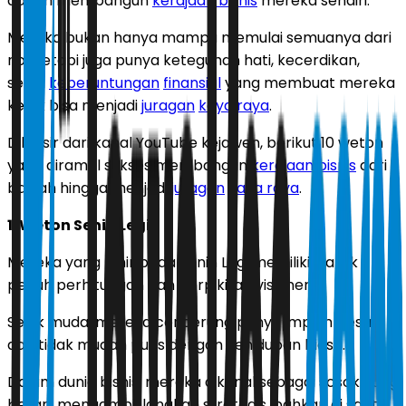
dalam membangun
kerajaan bisnis
mereka sendiri.
Mereka bukan hanya mampu memulai semuanya dari
nol, tetapi juga punya keteguhan hati, kecerdikan,
serta
keberuntungan
finansial
yang membuat mereka
kelak bisa menjadi
juragan
kaya raya
.
Dilansir dari kanal YouTube kejawen, berikut 10 weton
yang diramal sukses membangun
kerajaan bisnis
dari
bawah hingga menjadi
juragan
kaya raya
.
1. Weton Senin Legi
Mereka yang lahir pada Senin Legi memiliki watak
penuh perhitungan dan berpikiran visioner.
Sejak muda, mereka cenderung punya impian besar
dan tidak mudah puas dengan kehidupan biasa.
Dalam dunia bisnis, mereka dikenal sebagai sosok yang
berani mengambil langkah strategis, bahkan di saat