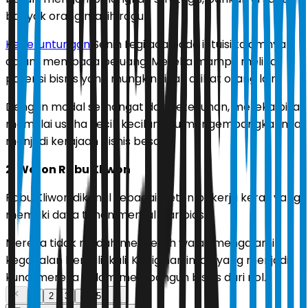
banyak orang masih ragu.
Keberuntungan
Senin Legi ada pada intuisi tajamnya
dalam membaca peluang. Mereka mampu melihat
potensi bisnis yang mungkin tidak dilihat orang lain.
Dengan modal semangat dan ketekunan, mereka bisa
memulai usaha kecil-kecilan lalu mengembangkannya
menjadi kerajaan bisnis besar.
2. Weton Rabu Kliwon
Rabu Kliwon dikenal sebagai weton pekerja keras yang
memiliki daya tahan mental luar biasa.
Mereka tidak mudah menyerah walau mengalami
kegagalan berkali-kali. Kegigihan inilah yang menjadi
kunci mereka dalam membangun bisnis dari nol.
1
2
3
4
5