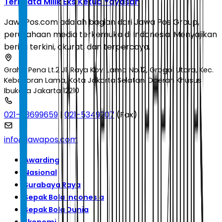
Ternyata Milik Eks Ketua Yayasan
JawaPos.com adalah bagian dari Jawa Pos Group,
perusahaan media terkemuka di Indonesia. Menyajikan
berita terkini, akurat, dan terpercaya.
Graha Pena Lt.2 Jl. Raya Kby. Lama No.12, Grogol Utara, Kec.
Kebayoran Lama, Kota Jakarta Selatan, Daerah Khusus
Ibukota Jakarta 12210
021-53699659
|
021-5349207
(Fax)
info@jawapos.com
Awarding
Nasional
Surabaya Raya
Sepak Bola Indonesia
Sepak Bola Dunia
Ekonomi