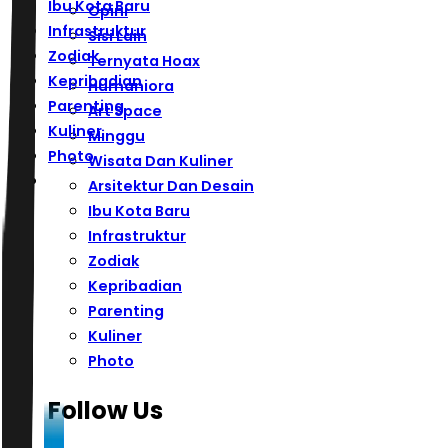
Ibu Kota Baru
Opini
Infrastruktur
Sisi Lain
Zodiak
Ternyata Hoax
Kepribadian
Humaniora
Parenting
Art Space
Kuliner
Minggu
Photo
Wisata Dan Kuliner
Arsitektur Dan Desain
Ibu Kota Baru
Infrastruktur
Zodiak
Kepribadian
Parenting
Kuliner
Photo
Follow Us