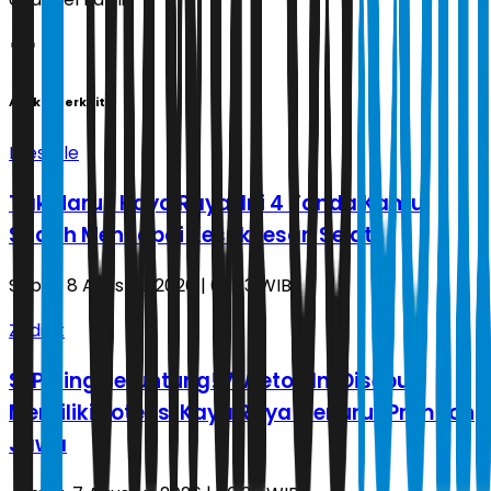
Artikel Terkait
Lifestyle
Tak Harus Kaya Raya, Ini 4 Tanda Kamu
Sudah Mencapai Kesuksesan Sejati
Sabtu, 8 Agustus 2026 | 02.33 WIB
Zodiak
Si Paling Beruntung! 7 Weton Ini Disebut
Memiliki Potensi Kaya Raya Menurut Primbon
Jawa