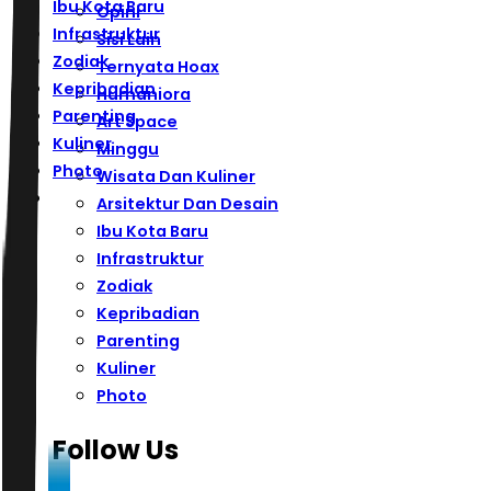
Ibu Kota Baru
Opini
Infrastruktur
Sisi Lain
Zodiak
Ternyata Hoax
Kepribadian
Humaniora
Parenting
Art Space
Kuliner
Minggu
Photo
Wisata Dan Kuliner
Arsitektur Dan Desain
Ibu Kota Baru
Infrastruktur
Zodiak
Kepribadian
Parenting
Kuliner
Photo
Follow Us