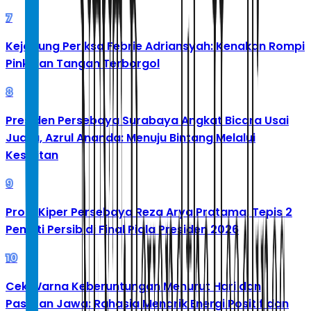
7
Kejagung Periksa Febrie Adriansyah: Kenakan Rompi
Pink dan Tangan Terborgol
8
Presiden Persebaya Surabaya Angkat Bicara Usai
Juara, Azrul Ananda: Menuju Bintang Melalui
Kesulitan
9
Profil Kiper Persebaya Reza Arya Pratama, Tepis 2
Penalti Persib di Final Piala Presiden 2026
10
Cek Warna Keberuntungan Menurut Hari dan
Pasaran Jawa: Rahasia Menarik Energi Positif dan