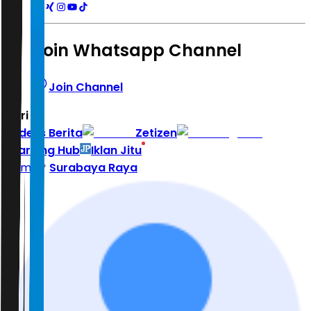
Join Whatsapp Channel
Join Channel
Hari ini
|
Indeks Berita
Zetizen
Learning Hub
Iklan Jitu
Home
Surabaya Raya