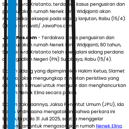
Samuel Ardi Kristanto, terdakwa kasus pengusiran dan
pengrusakan rumah Nenek Elina Widjajanti akan
mengajukan eksepsi pada sidang lanjutan, Rabu (15/4).
(Novia Herawati/ JawaPos.com)
JawaPos.com
- Terdakwa kasus pengusiran dan
pengrusakan rumah Nenek Elina Widjajanti, 80 tahun,
Samuel Ardi Kristanto telah menjalani sidang perdana
di Pengadilan Negeri (PN) Surabaya, Rabu (15/4).
Dalam sidang yang dipimpin oleh Hakim Ketua, Slamet
Pujiono, jaksa mengungkap rentetan peristiwa yang
dilakukan Samuel untuk mengusir dan menghancurkan
rumah Nenek Elina secara paksa.
Dalam dakwaannya, Jaksa Penuntut Umum (JPU), Ida
Bagus Widnyaana mengatakan bahwa perkara ini
bermula pada 31 Juli 2025, saat ia menggelar
pertemuan untuk mengosongkan rumah
Nenek Elina
.