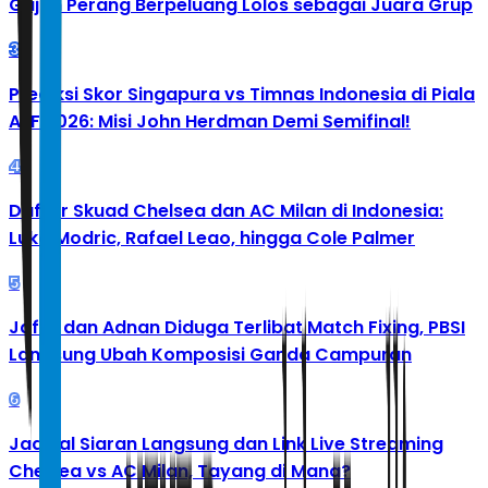
Gajah Perang Berpeluang Lolos sebagai Juara Grup
3
Prediksi Skor Singapura vs Timnas Indonesia di Piala
AFF 2026: Misi John Herdman Demi Semifinal!
4
Daftar Skuad Chelsea dan AC Milan di Indonesia:
Luka Modric, Rafael Leao, hingga Cole Palmer
5
Jafar dan Adnan Diduga Terlibat Match Fixing, PBSI
Langsung Ubah Komposisi Ganda Campuran
6
Jadwal Siaran Langsung dan Link Live Streaming
Chelsea vs AC Milan, Tayang di Mana?