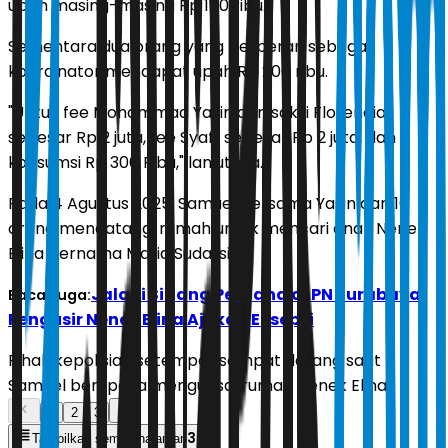
upah masing-masing Rp 150 ribu.
Sementara dua orang yang berperan sebagai
koordinator mendapat upah Rp 200 ribu.
"Untuk fee Mohammad Yasin dan saksi Florencia
sebesar Rp 2 juta, fee Syafii sebesar Rp 2 juta, dan
konsumsi Rp 300 Ribu," lanjutnya.
Pada 4 Agustus 2025, Samuel bersama Yasin dan 10
orang mendatangi rumah untuk mencari anak Nenek
Elina bernama Maria Sudarsih.
Jalani Sidang Perdana di PN Surabaya,
Baca Juga:
Pengusir Nenek Elina Ajukan Eksepsi
Pihak kepolisian setempat sempat datang saat
Samuel berupaya menguasai rumah Nenek Elina.
1
2
3
3
Tampilkan semua halaman