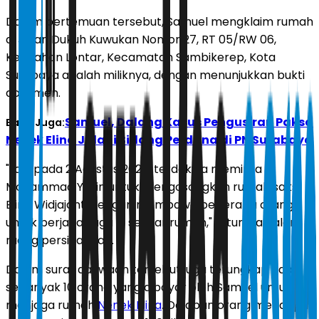
Dalam pertemuan tersebut, Samuel mengklaim rumah
di Jalan Dukuh Kuwukan Nomor 27, RT 05/RW 06,
Kelurahan Lontar, Kecamatan Sambikerep, Kota
Surabaya adalah miliknya, dengan menunjukkan bukti
dokumen.
Samuel, Dalang Kasus Pengusiran Paksa
Baca Juga:
Nenek Elina Jalani Sidang Perdana di PN Surabaya
"Lalu pada 2 Agustus 2025, terdakwa meminta
Mohammad Yasin untuk mengosongkan rumah saksi
Elina Widjajanti dengan membawa beberapa orang
untuk berjaga-jaga di sekitar rumah," tutur Ida dalam
ruang persidangan.
Dalam surat dakwaan tersebut juga terungkap ada
sebanyak 10 orang yang dibayar oleh Samuel untuk
menjaga rumah
Nenek Elina
. Delapan orang mendapat