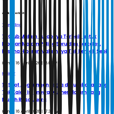
Artikel Terkait
Travelling
15 Club Malam Surabaya Terbaik untuk
Hiburan Malam Paling Seru dan Berkelas,
Pesona Hiburan Malamnya Tak Pernah Sepi
Kamis, 16 April 2026 | 18.01 WIB
Kuliner
14 Spot Angkringan Jogja di Surabaya yang
Tak Kalah Istimewa, Kuliner Malam yang
Murah Rasa Juara
Kamis, 16 April 2026 | 17.36 WIB