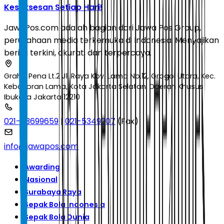
Kesuksesan Setiap Hari!
JawaPos.com adalah bagian dari Jawa Pos Group,
perusahaan media terkemuka di Indonesia. Menyajikan
berita terkini, akurat, dan terpercaya.
Graha Pena Lt.2 Jl. Raya Kby. Lama No.12, Grogol Utara, Kec.
Kebayoran Lama, Kota Jakarta Selatan, Daerah Khusus
Ibukota Jakarta 12210
021-53699659
|
021-5349207
(Fax)
info@jawapos.com
Awarding
Nasional
Surabaya Raya
Sepak Bola Indonesia
Sepak Bola Dunia