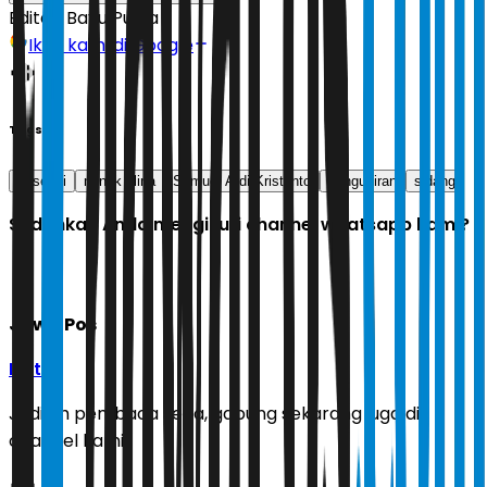
Editor:
Bayu Putra
Ikuti kami di Google
Tags
eksepsi
nenek elina
Samuel Ardi Kristanto
pengusiran
sidang
Sudahkah Anda mengikuti channel whatsapp kami?
Jawa Pos
Ikuti
Jadilah pembaca setia, gabung sekarang juga di
channel kami!