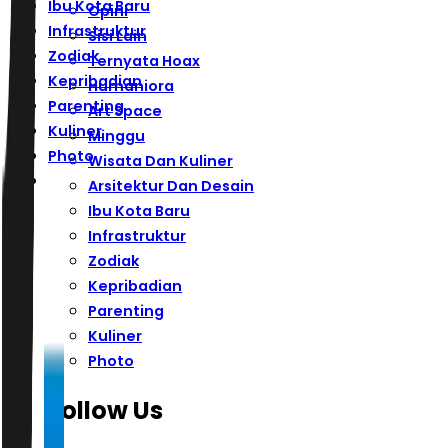
Ibu Kota Baru
Opini
Infrastruktur
Sisi Lain
Zodiak
Ternyata Hoax
Kepribadian
Humaniora
Parenting
Art Space
Kuliner
Minggu
Photo
Wisata Dan Kuliner
Arsitektur Dan Desain
Ibu Kota Baru
Infrastruktur
Zodiak
Kepribadian
Parenting
Kuliner
Photo
Follow Us