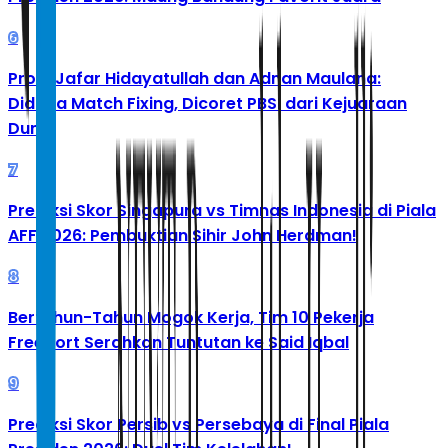
6
Profil Jafar Hidayatullah dan Adnan Maulana:
Diduga Match Fixing, Dicoret PBSI dari Kejuaraan
Dunia
7
Prediksi Skor Singapura vs Timnas Indonesia di Piala
AFF 2026: Pembuktian Sihir John Herdman!
8
Bertahun-Tahun Mogok Kerja, Tim 10 Pekerja
Freeport Serahkan Tuntutan ke Said Iqbal
9
Prediksi Skor Persib vs Persebaya di Final Piala