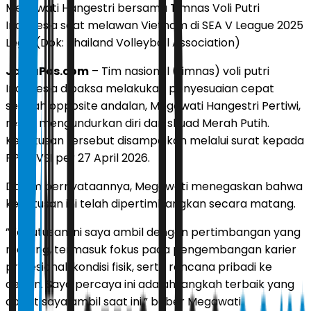
Megawati Hangestri bersama Timnas Voli Putri
Indonesia saat melawan Vietnam di SEA V League 2025
Leg 1. (Dok: Thailand Volleyball Association)
JawaPos.com
– Tim nasional (timnas) voli putri
Indonesia dipaksa melakukan penyesuaian cepat
setelah opposite andalan, Megawati Hangestri Pertiwi,
resmi mengundurkan diri dari skuad Merah Putih.
Keputusan tersebut disampaikan melalui surat kepada
PP PBVSI per 27 April 2026.
Dalam pernyataannya, Megawati menegaskan bahwa
keputusan ini telah dipertimbangkan secara matang.
”Keputusan ini saya ambil dengan pertimbangan yang
matang, termasuk fokus pada pengembangan karier
profesional, kondisi fisik, serta rencana pribadi ke
depan. Saya percaya ini adalah langkah terbaik yang
dapat saya ambil saat ini,” beber Megawati.