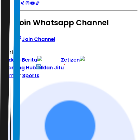
Join Whatsapp Channel
Join Channel
Hari ini
|
Indeks Berita
Zetizen
Learning Hub
Iklan Jitu
Home
Sports