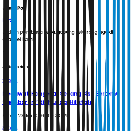
Jawa Pos
Ikuti
Jadilah pembaca setia, gabung sekarang juga di
channel kami!
Artikel Terkait
Sports
Megawati Hangestri Senang Bisa Bertemu
‘’Kembaran’’ di Hyundai Hillstate
Kamis, 23 Juli 2026 | 00.20 WIB
Sports