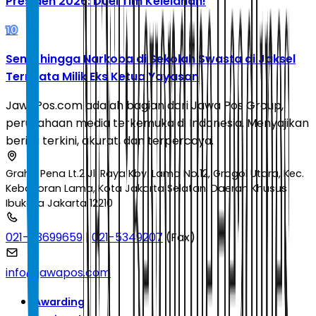
Presiden 2026: Duel Tim Kelelahan!
10
Senpi hingga Narkoba di Sekolah Swasta di Jaksel
Ternyata Milik Eks Ketua Yayasan
JawaPos.com adalah bagian dari Jawa Pos Group,
perusahaan media terkemuka di Indonesia. Menyajikan
berita terkini, akurat, dan terpercaya.
Graha Pena Lt.2 Jl. Raya Kby. Lama No.12, Grogol Utara, Kec.
Kebayoran Lama, Kota Jakarta Selatan, Daerah Khusus
Ibukota Jakarta 12210
021-53699659
|
021-5349207
(Fax)
info@jawapos.com
Awarding