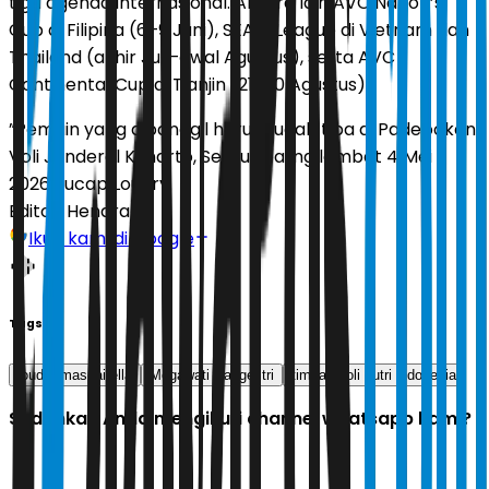
tiga agenda internasional. Antara lain AVC Nation’s
Cup di Filipina (6–9 Juni), SEA V League di Vietnam dan
Thailand (akhir Juli–awal Agustus), serta AVC
Continental Cup di Tianjin (21–30 Agustus).
”Pemain yang dipanggil harus sudah tiba di Padepokan
Voli Jenderal Kunarto, Sentul, paling lambat 4 Mei
2026,” ucap Loudry.
Editor:
Hendra
Ikuti kami di Google
Tags
loudry maspaitella
Megawati Hangestri
timnas voli putri indonesia
Sudahkah Anda mengikuti channel whatsapp kami?