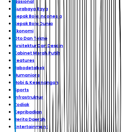
Nasional
Surabaya Raya
Sepak Bola Indonesia
Sepak Bola Dunia
Ekonomi
Oto Dan Tekno
Arsitektur Dan Desain
Kabinet Merah Putih
Features
Jabodetabek
Humaniora
Hobi & Kesenangan
Sports
Infrastruktur
Zodiak
Kepribadian
Berita Daerah
Entertainment