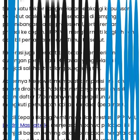
Salah satu faktor yang melatarbelakangi keputusan
tersebut adalah kondisi kesehatan, di samping
pertimbangan karier profesional, serta rencana
pribadi ke depan. PP PBVSI menghormati langkah yang
diambil pemain asal Jawa Timur tersebut.
Federasi juga memastikan tetap memberikan
dukungan penuh bagi Megawati yang selama ini
menjadi salah satu tulang punggung tim.
Absennya Megawati membuat komposisi tim harus
segera dirombak. Padahal, namanya masih masuk
dalam daftar 17 pemain yang dipanggil untuk
mengikuti pemusatan latihan nasional (pelatnas).
Wakil Kepala Bidang Pembinaan dan Prestasi PP PBVSI,
Loudry Maspaitella
, menjelaskan bahwa pelatnas ini
menjadi bagian penting dalam persiapan menghadapi