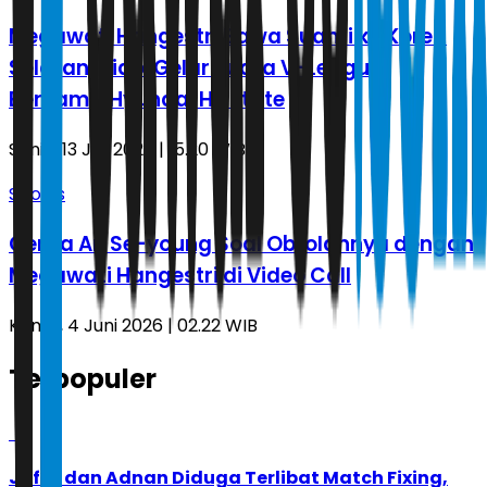
Megawati Hangestri Bawa Suami ke Korea
Selatan, Bidik Gelar Juara V-League
Bersama Hyundai Hillstate
Senin, 13 Juli 2026 | 15.20 WIB
Sports
Cerita An Se-young Soal Obrolannya dengan
Megawati Hangestri di Video Call
Kamis, 4 Juni 2026 | 02.22 WIB
Terpopuler
1
Jafar dan Adnan Diduga Terlibat Match Fixing,