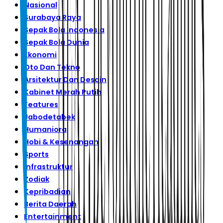
Nasional
Surabaya Raya
Sepak Bola Indonesia
Sepak Bola Dunia
Ekonomi
Oto Dan Tekno
Arsitektur Dan Desain
Kabinet Merah Putih
Features
Jabodetabek
Humaniora
Hobi & Kesenangan
Sports
Infrastruktur
Zodiak
Kepribadian
Berita Daerah
Entertainment