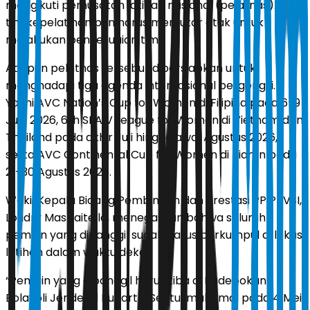
mengikuti pemusatan latihan nasional (pelatnas). Kini,
tim kepelatihan pun harus memutar otak untuk
melakukan penyesuaian tim.
Adapun pelatnas tersebut dipersiapkan untuk
menghadapi tiga agenda internasional bergengsi.
Yakni AVC Nation’s Cup for Women di Filipina pada 6-9
Juni 2026, 6th SEA V League for Women di Vietnam dan
Thailand pada akhir Juli hingga awal Agustus 2026,
serta AVC Continental Cup for Women di Tianjin pada
21-30 Agustus 2026.
Wakil Kepala Bidang Pembinaan dan Prestasi PP PBVSI,
Loudry Maspaitella, menegaskan bahwa seluruh
pemain yang dipanggil sudah harus berkumpul di lokasi
latihan dalam waktu dekat.
“Pemain yang dipanggil harus tiba di Padepokan
Bolavoli Jenderal Kunarto, Sentul maksimal pada 4 Mei