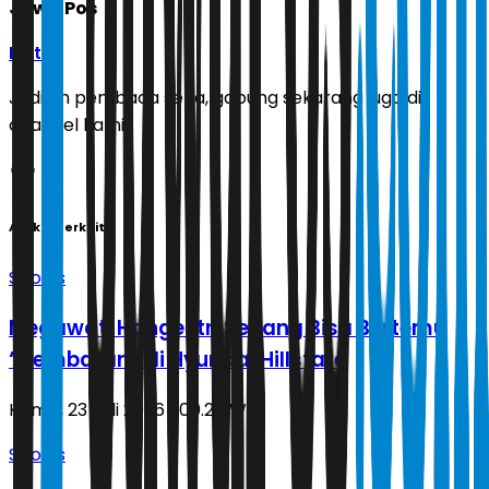
Jawa Pos
Ikuti
Jadilah pembaca setia, gabung sekarang juga di
channel kami!
Artikel Terkait
Sports
Megawati Hangestri Senang Bisa Bertemu
‘’Kembaran’’ di Hyundai Hillstate
Kamis, 23 Juli 2026 | 00.20 WIB
Sports