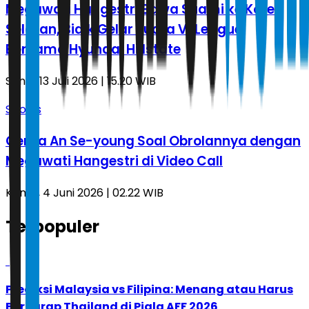
Megawati Hangestri Bawa Suami ke Korea
Selatan, Bidik Gelar Juara V-League
Bersama Hyundai Hillstate
Senin, 13 Juli 2026 | 15.20 WIB
Sports
Cerita An Se-young Soal Obrolannya dengan
Megawati Hangestri di Video Call
Kamis, 4 Juni 2026 | 02.22 WIB
Terpopuler
1
Prediksi Malaysia vs Filipina: Menang atau Harus
Berharap Thailand di Piala AFF 2026