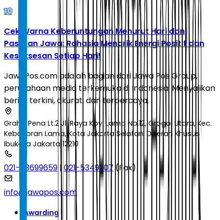
10
Cek Warna Keberuntungan Menurut Hari dan
Pasaran Jawa: Rahasia Menarik Energi Positif dan
Kesuksesan Setiap Hari!
JawaPos.com adalah bagian dari Jawa Pos Group,
perusahaan media terkemuka di Indonesia. Menyajikan
berita terkini, akurat, dan terpercaya.
Graha Pena Lt.2 Jl. Raya Kby. Lama No.12, Grogol Utara, Kec.
Kebayoran Lama, Kota Jakarta Selatan, Daerah Khusus
Ibukota Jakarta 12210
021-53699659
|
021-5349207
(Fax)
info@jawapos.com
Awarding