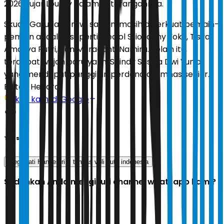
2026,” ujar Loudry dalam keterangannya.
Skuad Garuda Pertiwi saat ini masih diperkuat pemain-
pemain andalan seperti Mediol Stiovanny Yoku, Tisya
Amallya Putri, dan Maradanti Namira. Selain itu,
terdapat wajah baru yakni Shindy Sasgia Dwi Yuniar
yang mendapat panggilan perdana di timnas senior.
Editor:
Hendra
Ikuti kami di Google
Tags
Megawati Hangestri
timnas voli putri indonesia
Sudahkah Anda mengikuti channel whatsapp kami?