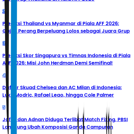
2
Prediksi Thailand vs Myanmar di Piala AFF 2026:
Gajah Perang Berpeluang Lolos sebagai Juara Grup
3
Prediksi Skor Singapura vs Timnas Indonesia di Piala
AFF 2026: Misi John Herdman Demi Semifinal!
4
Daftar Skuad Chelsea dan AC Milan di Indonesia:
Luka Modric, Rafael Leao, hingga Cole Palmer
5
Jafar dan Adnan Diduga Terlibat Match Fixing, PBSI
Langsung Ubah Komposisi Ganda Campuran