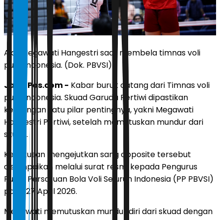
Aksi Megawati Hangestri saat membela timnas voli
putri Indonesia. (Dok. PBVSI)
JawaPos.com -
Kabar buruk datang dari Timnas voli
putri Indonesia. Skuad Garuda Pertiwi dipastikan
kehilangan satu pilar pentingnya, yakni Megawati
Hangestri Pertiwi, setelah memutuskan mundur dari
skuad.
Keputusan mengejutkan sang opposite tersebut
disampaikan melalui surat resmi kepada Pengurus
Pusat Persatuan Bola Voli Seluruh Indonesia (PP PBVSI)
pada 27 April 2026.
Megawati memutuskan mundur diri dari skuad dengan