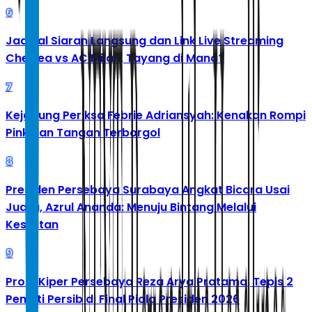
6
Jadwal Siaran Langsung dan Link Live Streaming
Chelsea vs AC Milan, Tayang di Mana?
7
Kejagung Periksa Febrie Adriansyah: Kenakan Rompi
Pink dan Tangan Terborgol
8
Presiden Persebaya Surabaya Angkat Bicara Usai
Juara, Azrul Ananda: Menuju Bintang Melalui
Kesulitan
9
Profil Kiper Persebaya Reza Arya Pratama, Tepis 2
Penalti Persib di Final Piala Presiden 2026