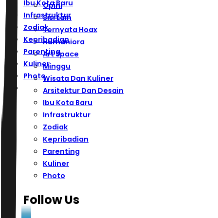
Ibu Kota Baru
Opini
Infrastruktur
Sisi Lain
Zodiak
Ternyata Hoax
Kepribadian
Humaniora
Parenting
Art Space
Kuliner
Minggu
Photo
Wisata Dan Kuliner
Arsitektur Dan Desain
Ibu Kota Baru
Infrastruktur
Zodiak
Kepribadian
Parenting
Kuliner
Photo
Follow Us