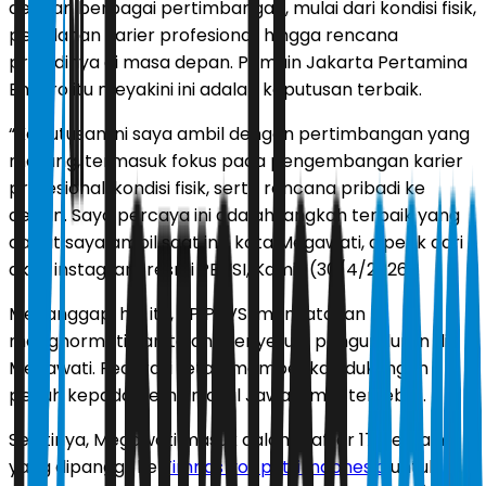
dengan berbagai pertimbangan, mulai dari kondisi fisik,
perjalanan karier profesional, hingga rencana
pribadinya di masa depan. Pemain Jakarta Pertamina
Enduro itu meyakini ini adalah keputusan terbaik.
“Keputusan ini saya ambil dengan pertimbangan yang
matang, termasuk fokus pada pengembangan karier
profesional, kondisi fisik, serta rencana pribadi ke
depan. Saya percaya ini adalah langkah terbaik yang
dapat saya ambil saat ini," kata Megawati, dipetik dari
akun instagram resmi PBVSI, Kamis (30/4/2026).
Menanggapi hal itu, PP PBVSI menyatakan
menghormati dan telah menyetujui pengunduran diri
Megawati. Federasi tetap memberikan dukungan
penuh kepada pemain asal Jawa Timur tersebut.
Sejatinya, Megawati masuk dalam daftar 17 pemain
yang dipanggil ke
Timnas voli putri Indonesia
untuk