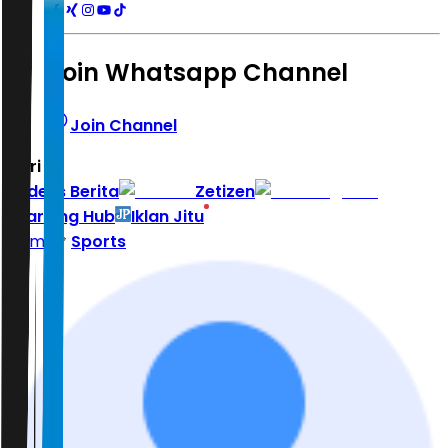
Join Whatsapp Channel
Join Channel
Hari ini
|
Indeks Berita
Zetizen
Learning Hub
Iklan Jitu
Home
Sports