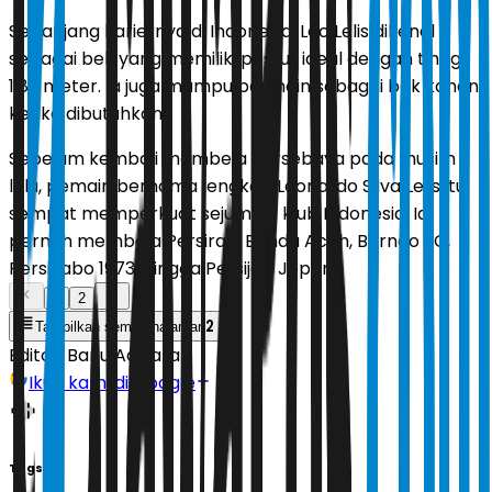
Sepanjang kariernya di Indonesia, Leo Lelis dikenal
sebagai bek yang memiliki postur ideal dengan tinggi
1,89 meter. Ia juga mampu bermain sebagai bek kanan
ketika dibutuhkan.
Sebelum kembali membela Persebaya pada musim
lalu, pemain bernama lengkap Leonardo Silva Lelis itu
sempat memperkuat sejumlah klub Indonesia. Ia
pernah membela Persiraja Banda Aceh, Borneo FC,
Persikabo 1973, hingga Persijap Jepara.
1
2
2
Tampilkan semua halaman
Editor:
Banu Adikara
Ikuti kami di Google
Tags