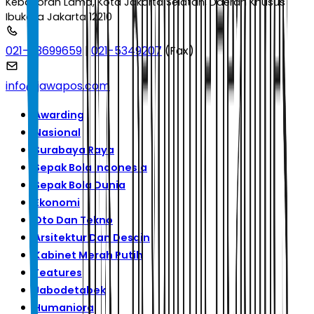
Kebayoran Lama, Kota Jakarta Selatan, Daerah Khusus
Ibukota Jakarta 12210
021-53699659
|
021-5349207
(Fax)
info@jawapos.com
Awarding
Nasional
Surabaya Raya
Sepak Bola Indonesia
Sepak Bola Dunia
Ekonomi
Oto Dan Tekno
Arsitektur Dan Desain
Kabinet Merah Putih
Features
Jabodetabek
Humaniora