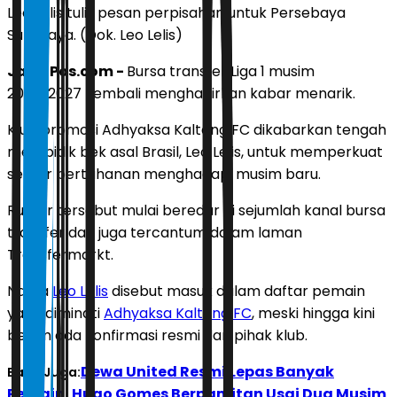
Leo Lelis tulis pesan perpisahan untuk Persebaya
Surabaya. (Dok. Leo Lelis)
JawaPos.com -
Bursa transfer Liga 1 musim
2026/2027 kembali menghadirkan kabar menarik.
Klub promosi Adhyaksa Kalteng FC dikabarkan tengah
membidik bek asal Brasil, Leo Lelis, untuk memperkuat
sektor pertahanan menghadapi musim baru.
Rumor tersebut mulai beredar di sejumlah kanal bursa
transfer dan juga tercantum dalam laman
Transfermarkt.
Nama
Leo Lelis
disebut masuk dalam daftar pemain
yang diminati
Adhyaksa Kalteng FC
, meski hingga kini
belum ada konfirmasi resmi dari pihak klub.
Dewa United Resmi Lepas Banyak
Baca Juga:
Pemain, Hugo Gomes Berpamitan Usai Dua Musim