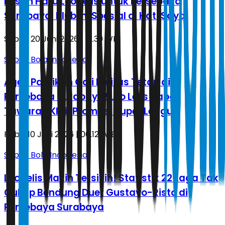
Pesan Haru Leo Lelis untuk Persebaya
Surabaya: Klub Ini Spesial di Hati Saya
Sabtu, 20 Juni 2026 | 12.39 WIB
Sepak Bola Indonesia
Agen Pastikan Gali Freitas Tetap di
Persebaya Surabaya! Leo Lelis Dapat
Tawaran Klub Promosi Super League
Rabu, 10 Juni 2026 | 00.12 WIB
Sepak Bola Indonesia
Leo Lelis Makin Tersisih! Statistik 22 Laga Tak
Cukup Bendung Duet Gustavo-Risto di
Persebaya Surabaya