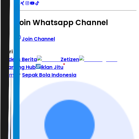
Join Whatsapp Channel
Join Channel
Hari ini
|
Indeks Berita
Zetizen
Learning Hub
Iklan Jitu
Home
Sepak Bola Indonesia