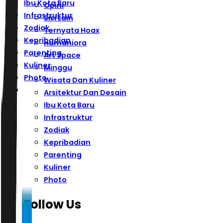
Ibu Kota Baru
Opini
Infrastruktur
Sisi Lain
Zodiak
Ternyata Hoax
Kepribadian
Humaniora
Parenting
Art Space
Kuliner
Minggu
Photo
Wisata Dan Kuliner
Arsitektur Dan Desain
Ibu Kota Baru
Infrastruktur
Zodiak
Kepribadian
Parenting
Kuliner
Photo
Follow Us