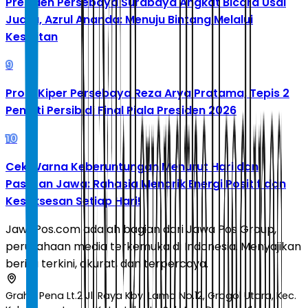
Presiden Persebaya Surabaya Angkat Bicara Usai
Juara, Azrul Ananda: Menuju Bintang Melalui
Kesulitan
9
Profil Kiper Persebaya Reza Arya Pratama, Tepis 2
Penalti Persib di Final Piala Presiden 2026
10
Cek Warna Keberuntungan Menurut Hari dan
Pasaran Jawa: Rahasia Menarik Energi Positif dan
Kesuksesan Setiap Hari!
JawaPos.com adalah bagian dari Jawa Pos Group,
perusahaan media terkemuka di Indonesia. Menyajikan
berita terkini, akurat, dan terpercaya.
Graha Pena Lt.2 Jl. Raya Kby. Lama No.12, Grogol Utara, Kec.