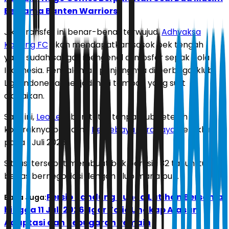
Bersama Banten Warriors
Jika transfer ini benar-benar terwujud,
Adhyaksa
Kalteng FC
akan mendapatkan sosok bek tengah
yang sudah sangat mengenal atmosfer sepak bola
Indonesia. Pengalaman panjangnya di berbagai klub
Liga Indonesia menjadi nilai tambah yang sulit
diabaikan.
Saat ini,
Leo Lelis
berstatus tanpa klub setelah
kontraknya bersama
Persebaya Surabaya
berakhir
pada 1 Juli 2026.
Situasi tersebut membuat bek berusia 32 tahun itu
bebas bernegosiasi dengan klub mana pun.
Persib Bandung Tunda Latihan Bersama
Baca Juga:
hingga 11 Juli 2026, Igor Tolic Ungkap Alasan
Adaptasi dan Kebugaran Pemain