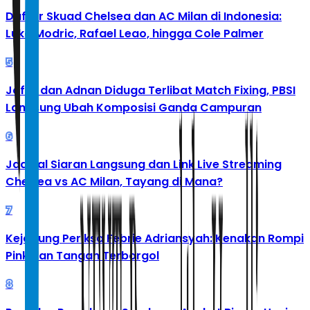
Daftar Skuad Chelsea dan AC Milan di Indonesia:
Luka Modric, Rafael Leao, hingga Cole Palmer
5
Jafar dan Adnan Diduga Terlibat Match Fixing, PBSI
Langsung Ubah Komposisi Ganda Campuran
6
Jadwal Siaran Langsung dan Link Live Streaming
Chelsea vs AC Milan, Tayang di Mana?
7
Kejagung Periksa Febrie Adriansyah: Kenakan Rompi
Pink dan Tangan Terborgol
8