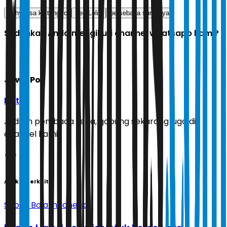
adhyaksa kalteng fc
Leo Lelis
persebaya surabaya
Sudahkah Anda mengikuti channel whatsapp kami?
Jawa Pos
Ikuti
Jadilah pembaca setia, gabung sekarang juga di
channel kami!
Artikel Terkait
Sepak Bola Indonesia