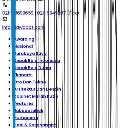
021-53699659
|
021-5349207
(Fax)
info@jawapos.com
Awarding
Nasional
Surabaya Raya
Sepak Bola Indonesia
Sepak Bola Dunia
Ekonomi
Oto Dan Tekno
Arsitektur Dan Desain
Kabinet Merah Putih
Features
Jabodetabek
Humaniora
Hobi & Kesenangan