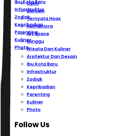
Ibu Kota Baru
Opini
Infrastruktur
Sisi Lain
Zodiak
Ternyata Hoax
Kepribadian
Humaniora
Parenting
Art Space
Kuliner
Minggu
Photo
Wisata Dan Kuliner
Arsitektur Dan Desain
Ibu Kota Baru
Infrastruktur
Zodiak
Kepribadian
Parenting
Kuliner
Photo
Follow Us