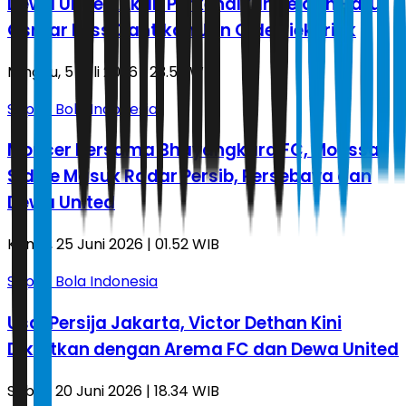
Dewa United Akan Perkenalkan Pelatih Baru,
Osmar Loss Gantikan Jan Olde Riekerink
Minggu, 5 Juli 2026 | 23.59 WIB
Sepak Bola Indonesia
Moncer Bersama Bhayangkara FC, Moussa
Sidibe Masuk Radar Persib, Persebaya dan
Dewa United
Kamis, 25 Juni 2026 | 01.52 WIB
Sepak Bola Indonesia
Usai Persija Jakarta, Victor Dethan Kini
Dikaitkan dengan Arema FC dan Dewa United
Sabtu, 20 Juni 2026 | 18.34 WIB