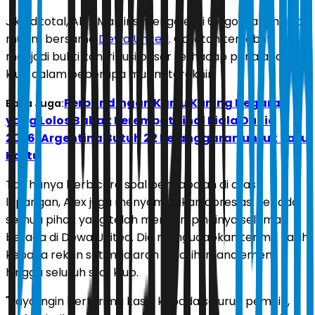
Jika ditotal, Alex Martins mengoleksi 67 gol dalam tiga
musim bersama
Dewa United
. Catatan tersebut
menjadi bukti kontribusi besar terhadap perjalanan
klub dalam beberapa musim terakhir.
Perbandingan Kartu Kuning Negara
Baca Juga:
yang Lolos Babak Perempat Final Piala Dunia
2026, Argentina Butuh 22 Pelanggaran untuk Satu
Kartu
Tak hanya berbicara soal pencapaian di atas
lapangan, Alex juga menyampaikan apresiasi kepada
semua pihak yang telah mendampinginya selama
berada di Dewa United. Dia mengucapkan terima kasih
kepada rekan setim, jajaran pelatih, manajemen,
hingga seluruh staf klub.
"Saya ingin berterima kasih kepada seluruh pemain,