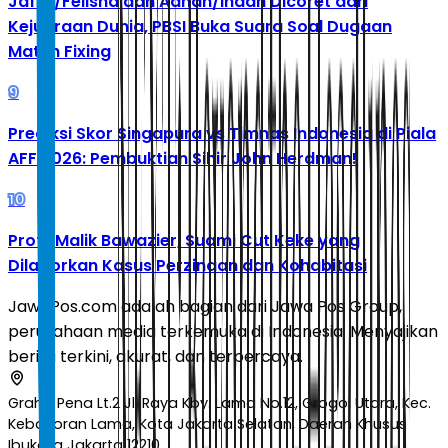
Jafar/Felisha dan Adnan/Indah Dicoret dari
Kejuaraan Dunia, PBSI Buka Suara Soal Dugaan
Match Fixing
9
Prediksi Skor Singapura vs Timnas Indonesia di Piala
AFF 2026: Pembuktian Sihir John Herdman!
10
Profil Malik Bawazier, Suami Cut Keke yang
Dilaporkan Kasus Perzinaan dan Kohabitasi
JawaPos.com adalah bagian dari Jawa Pos Group,
perusahaan media terkemuka di Indonesia. Menyajikan
berita terkini, akurat, dan terpercaya.
Graha Pena Lt.2 Jl. Raya Kby. Lama No.12, Grogol Utara, Kec.
Kebayoran Lama, Kota Jakarta Selatan, Daerah Khusus
Ibukota Jakarta 12210