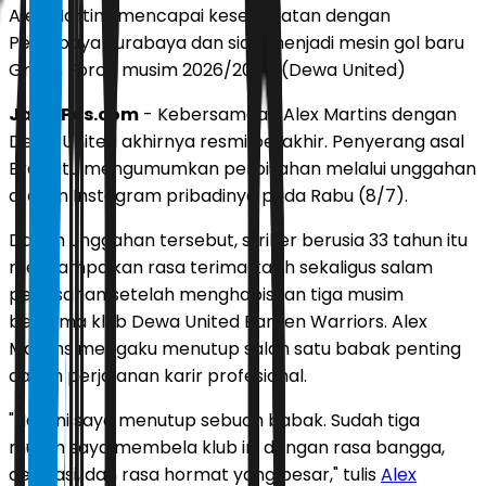
Alex Martins mencapai kesepakatan dengan
Persebaya Surabaya dan siap menjadi mesin gol baru
Green Force musim 2026/2027. (Dewa United)
JawaPos.com
- Kebersamaan Alex Martins dengan
Dewa United akhirnya resmi berakhir. Penyerang asal
Brasil itu mengumumkan perpisahan melalui unggahan
di akun Instagram pribadinya pada Rabu (8/7).
Dalam unggahan tersebut, striker berusia 33 tahun itu
menyampaikan rasa terima kasih sekaligus salam
perpisahan setelah menghabiskan tiga musim
bersama klub Dewa United Banten Warriors. Alex
Martins mengaku menutup salah satu babak penting
dalam perjalanan karir profesional.
"Hari ini saya menutup sebuah babak. Sudah tiga
musim saya membela klub ini dengan rasa bangga,
dedikasi, dan rasa hormat yang besar," tulis
Alex