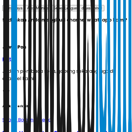
persebaya
Alex Martins
Super League
dewa united
Sudahkah Anda mengikuti channel whatsapp kami?
Jawa Pos
Ikuti
Jadilah pembaca setia, gabung sekarang juga di
channel kami!
Artikel Terkait
Sepak Bola Indonesia