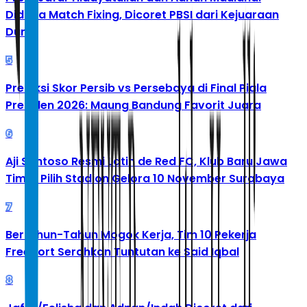
Diduga Match Fixing, Dicoret PBSI dari Kejuaraan
Dunia
5
Prediksi Skor Persib vs Persebaya di Final Piala
Presiden 2026: Maung Bandung Favorit Juara
6
Aji Santoso Resmi Latih de Red FC, Klub Baru Jawa
Timur Pilih Stadion Gelora 10 November Surabaya
7
Bertahun-Tahun Mogok Kerja, Tim 10 Pekerja
Freeport Serahkan Tuntutan ke Said Iqbal
8