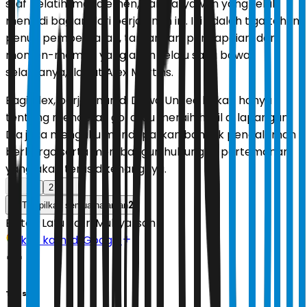
staf pelatih, manajemen, dan karyawan yang telah
menjadi bagian dari perjalanan ini. Ini adalah tiga tahun
penuh pembelajaran, tantangan, pencapaian, dan
momen-momen yang akan selalu saya bawa
selamanya," lanjut Alex Martins.
Bagi Alex, perjalanan di Dewa United bukan hanya
tentang mencetak gol atau meraih hasil di lapangan.
Dia juga mengaku mendapatkan banyak pengalaman
berharga serta membangun hubungan pertemanan
yang akan terus dikenangnya.
1
2
2
Tampilkan semua halaman
Editor:
Latu Ratri Mubyarsah
Ikuti kami di Google
Tags