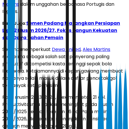
Martins
dalam unggahan berbahasa Portugis dan
Inggris.
Semen Padang Matangkan Persiapan
Baca Juga:
Liga 2 Musim 2026/27, Fokus Bangun Kekuatan
dan Daya Tahan Pemain
Selama memperkuat
Dewa United
,
Alex Martins
menjelma sebagai salah satu penyerang paling
produktif di kompetisi kasta tertinggi sepak bola
Indonesia. Ketajamannya di depan gawang membuat
namanya selalu masuk dalam daftar pencetak gol
terbanyak setiap musim.
Pada musim 2023/2024, Alex mencetak 21 gol.
Produktivitasnya bahkan meningkat pada musim
2024/2025 dengan torehan 26 gol. Pada musim
2025/2026, dia kembali menunjukkan konsistensi
dengan menyumbangkan 20 gol.