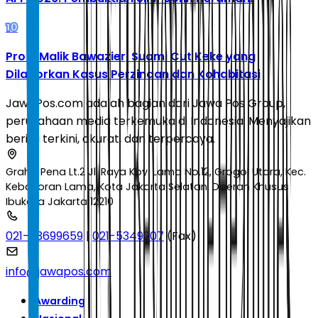
10
Profil Malik Bawazier, Suami Cut Keke yang
Dilaporkan Kasus Perzinaan dan Kohabitasi
JawaPos.com adalah bagian dari Jawa Pos Group,
perusahaan media terkemuka di Indonesia. Menyajikan
berita terkini, akurat, dan terpercaya.
Graha Pena Lt.2 Jl. Raya Kby. Lama No.12, Grogol Utara, Kec.
Kebayoran Lama, Kota Jakarta Selatan, Daerah Khusus
Ibukota Jakarta 12210
021-53699659
|
021-5349207
(Fax)
info@jawapos.com
Awarding