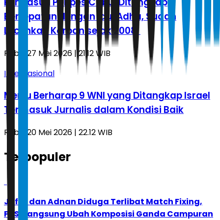
Pengasuh Ponpes Cabul Ditangkap
Bertepatan dengan Idul Adha, Sudah
Lecehkan Korban sejak 2008
Rabu, 27 Mei 2026 | 21.12 WIB
Internasional
Menlu Berharap 9 WNI yang Ditangkap Israel
Termasuk Jurnalis dalam Kondisi Baik
Rabu, 20 Mei 2026 | 22.12 WIB
Terpopuler
1
Jafar dan Adnan Diduga Terlibat Match Fixing,
PBSI Langsung Ubah Komposisi Ganda Campuran