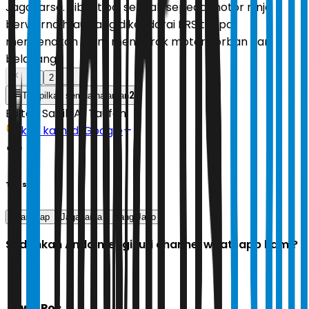
Jagakarsa. Tiba-tiba, sebuah sepeda motor ninja
berwarna hijau yang dikendarai FRS tanpa
mengenakan helm menabrak motor korban dari
belakang.
1
2
2
Tampilkan semua halaman
Editor:
Sabik Aji Taufan
Ikuti kami di Google
Tags
ditangkap
Jagakarsa
Bang Jago
Sudahkah Anda mengikuti channel whatsapp kami?
Jawa Pos