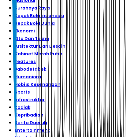
Nasional
Surabaya Raya
Sepak Bola Indonesia
Sepak Bola Dunia
Ekonomi
Oto Dan Tekno
Arsitektur Dan Desain
Kabinet Merah Putih
Features
Jabodetabek
Humaniora
Hobi & Kesenangan
Sports
Infrastruktur
Zodiak
Kepribadian
Berita Daerah
Entertainment