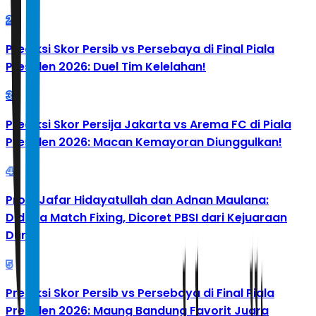
2
Prediksi Skor Persib vs Persebaya di Final Piala
Presiden 2026: Duel Tim Kelelahan!
3
Prediksi Skor Persija Jakarta vs Arema FC di Piala
Presiden 2026: Macan Kemayoran Diunggulkan!
4
Profil Jafar Hidayatullah dan Adnan Maulana:
Diduga Match Fixing, Dicoret PBSI dari Kejuaraan
Dunia
5
Prediksi Skor Persib vs Persebaya di Final Piala
Presiden 2026: Maung Bandung Favorit Juara