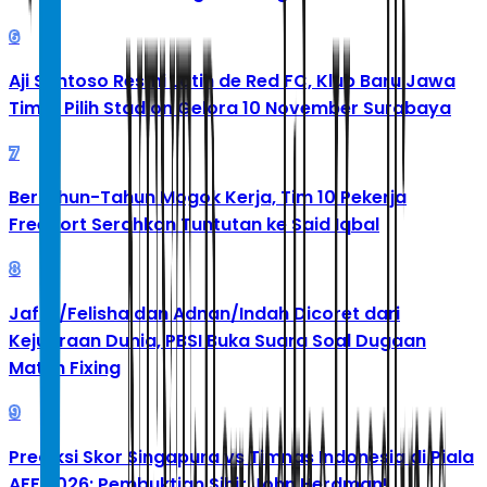
6
Aji Santoso Resmi Latih de Red FC, Klub Baru Jawa
Timur Pilih Stadion Gelora 10 November Surabaya
7
Bertahun-Tahun Mogok Kerja, Tim 10 Pekerja
Freeport Serahkan Tuntutan ke Said Iqbal
8
Jafar/Felisha dan Adnan/Indah Dicoret dari
Kejuaraan Dunia, PBSI Buka Suara Soal Dugaan
Match Fixing
9
Prediksi Skor Singapura vs Timnas Indonesia di Piala
AFF 2026: Pembuktian Sihir John Herdman!