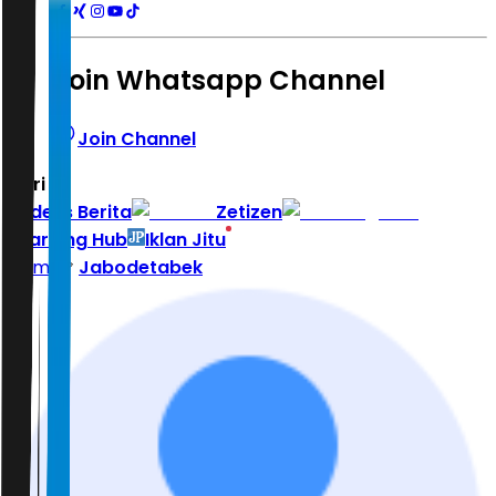
Join Whatsapp Channel
Join Channel
Hari ini
|
Indeks Berita
Zetizen
Learning Hub
Iklan Jitu
Home
Jabodetabek