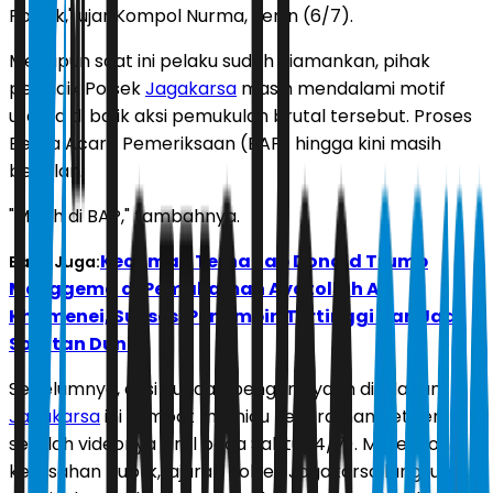
Polsek," ujar Kompol Nurma, Senin (6/7).
Meskipun saat ini pelaku sudah diamankan, pihak
penyidik Polsek
Jagakarsa
masih mendalami motif
utama di balik aksi pemukulan brutal tersebut. Proses
Berita Acara Pemeriksaan (BAP) hingga kini masih
berjalan.
"Masih di BAP," tambahnya.
Kecaman Terhadap Donald Trump
Baca Juga:
Menggema di Pemakaman Ayatollah Ali
Khamenei, Suksesi Pemimpin Tertinggi Iran Jadi
Sorotan Dunia
Sebelumnya, aksi dugaan penganiayaan di jalanan
Jagakarsa
ini sempat memicu kegeraman netizen
setelah videonya viral pada Sabtu (4/7). Merespons
keresahan publik, jajaran Polsek Jagakarsa langsung