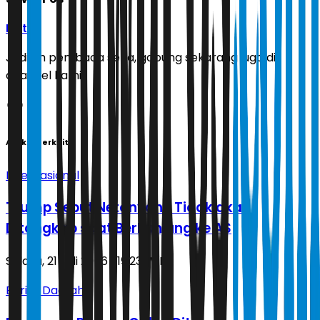
Ikuti
Jadilah pembaca setia, gabung sekarang juga di
channel kami!
Artikel Terkait
Internasional
Trump Sebut Netanyahu Tidak akan
Ditangkap saat Berkunjung ke AS
Selasa, 21 Juli 2026 | 19.23 WIB
Berita Daerah