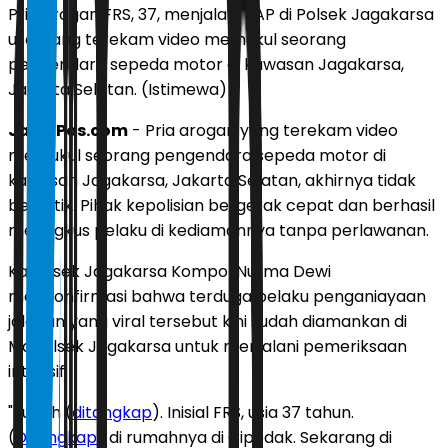
Pria arogan FRS, 37, menjalani BAP di Polsek Jagakarsa
usai yang terekam video memukul seorang
pengendara sepeda motor di kawasan Jagakarsa,
Jakarta Selatan. (Istimewa)
JawaPos.com
- Pria arogan yang terekam video
memukul seorang pengendara sepeda motor di
kawasan Jagakarsa, Jakarta Selatan, akhirnya tidak
berkutik. Pihak kepolisian bergerak cepat dan berhasil
meringkus pelaku di kediamannya tanpa perlawanan.
Kapolsek Jagakarsa Kompol Nurma Dewi
mengonfirmasi bahwa terduga pelaku penganiayaan
jalanan yang viral tersebut kini sudah diamankan di
Mapolsek Jagakarsa untuk menjalani pemeriksaan
intensif.
"Sudah (
ditangkap
). Inisial FRS, usia 37 tahun.
(
Ditangkap
) di rumahnya di Cipedak. Sekarang di