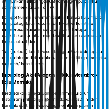
diterjunkan ke lapangan untuk mengumpulkan bukti
dan memeriksa saksi di TKP.
Kompol Nurma Dewi memastikan bahwa hukum akan
tetap ditegakkan secara adil. Polisi berkomitmen
memproses kasus ini secara hukum, terlepas dari
apakah korban akan membuat laporan resmi secara
tertulis atau tidak.
"Dia (korban) lagi di Polsek kan gitu. Mau bikin laporan
atau tidak nanti kita silakan, tapi tetep kita proses, gitu
aja udah," kata Nurma.
Kronologi Aksi Arogan Pelaku: Menabrak
Lalu Memukul
Berdasarkan pengakuan korban melalui akun
Instagram pribadinya @ahmadabdulazis21, insiden
bermula saat dirinya sedang melintas di jalanan