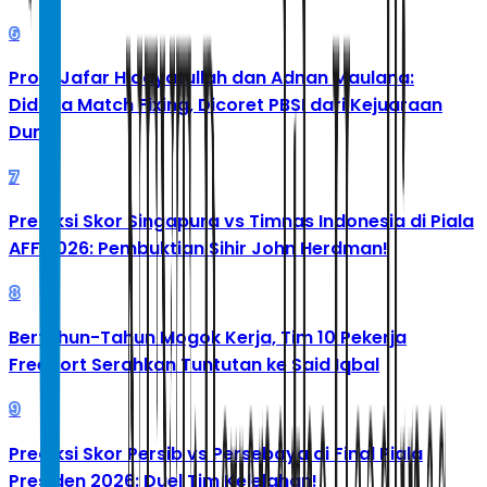
6
Profil Jafar Hidayatullah dan Adnan Maulana:
Diduga Match Fixing, Dicoret PBSI dari Kejuaraan
Dunia
7
Prediksi Skor Singapura vs Timnas Indonesia di Piala
AFF 2026: Pembuktian Sihir John Herdman!
8
Bertahun-Tahun Mogok Kerja, Tim 10 Pekerja
Freeport Serahkan Tuntutan ke Said Iqbal
9
Prediksi Skor Persib vs Persebaya di Final Piala
Presiden 2026: Duel Tim Kelelahan!