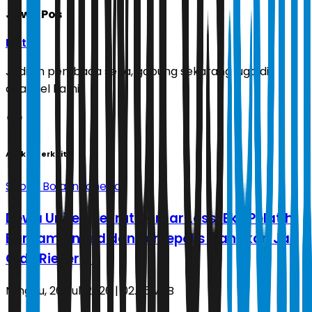
Jawa Pos
Ikuti
Jadilah pembaca setia, gabung sekarang juga di
channel kami!
Artikel Terkait
Sepak Bola Indonesia
Dewa United Rekrut Osmar Loss, Eks Pelatih
Buriram United dan Persepolis Gantikan Jan
Olde Riekerink
Minggu, 26 Juli 2026 | 02.56 WIB