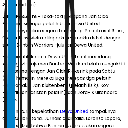
@_osmarloss)
JawaPos.com -
Teka-teki pengganti Jan Olde
Riekerink sebagai pelatih baru Dewa United
tampaknya akan segera terungkap. Pelatih asal Brasil,
Osmar Loss, Vieira, dilaporkan semakin dekat dengan
skuad Banten Warriors -julukan Dewa United.
Kursi pelatih kepala Dewa United saat ini sedang
kosong. Manjajemen Banten Warriors telah mengakhiri
kerja sama dengan Jan Olde Riekerink pada Sabtu
(4/7) kemarin. Mereka juga melepas tiga pelatih
lainnya yakni Jan Kluitenberg (pelatih fisik), Roy
Hendriksen (asisten pelatih), dan Jordy Kluitenberg
(analis).
Namun, kursi kepelatihan
Dewa United
tampaknya
akan segera terisi. Jurnalis asal Italia, Lorenzo Lepore,
melaporkan bahwa Banten Warriors akan segera