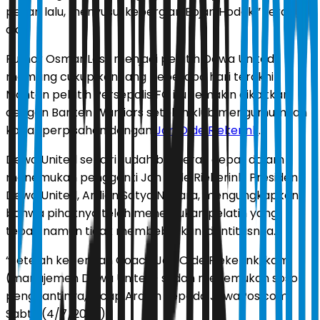
pekan lalu, menyusul kepergian Bojan Hodak,” terang
dia.
Rumor Osmar Loss menjadi pelatih Dewa United
memang cukup kencang beberapa hari terakhir.
Mantan pelatih Persepolis FC itu semakin dikaitkan
dengan Banten Warriors setelah klub mengumumkan
kabar perpisahan dengan
Jan Olde Riekerink
.
Dewa United sendiri sudah bergerak cepat dalam
menemukan pengganti Jan Olde Riekerink. Presiden
Dewa United, Ardian Satya Negara, mengungkapkan
bahwa pihaknya telah menemukan pelatih yang
tepat, namun tidak membeberkan identitasnya.
“Setelah kepergian Coach Jan Olde Riekerink, kami
(manajemen Dewa United) sudah menemukan sosok
penggantinya,” ucap Ardian kepada JawaPos.com,
Sabtu (4/7/2026).