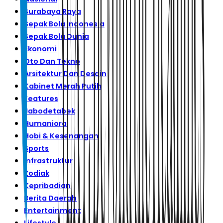
Surabaya Raya
Sepak Bola Indonesia
Sepak Bola Dunia
Ekonomi
Oto Dan Tekno
Arsitektur Dan Desain
Kabinet Merah Putih
Features
Jabodetabek
Humaniora
Hobi & Kesenangan
Sports
Infrastruktur
Zodiak
Kepribadian
Berita Daerah
Entertainment