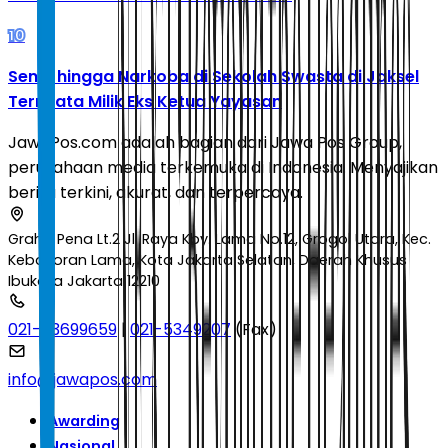
10
Senpi hingga Narkoba di Sekolah Swasta di Jaksel
Ternyata Milik Eks Ketua Yayasan
JawaPos.com adalah bagian dari Jawa Pos Group,
perusahaan media terkemuka di Indonesia. Menyajikan
berita terkini, akurat, dan terpercaya.
Graha Pena Lt.2 Jl. Raya Kby. Lama No.12, Grogol Utara, Kec.
Kebayoran Lama, Kota Jakarta Selatan, Daerah Khusus
Ibukota Jakarta 12210
021-53699659
|
021-5349207
(Fax)
info@jawapos.com
Awarding
Nasional