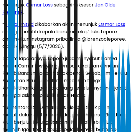
menunjuk
Osmar Loss
sebagai suksesor
Jan Olde
Riekerink
.
“
Dewa United
dikabarkan akan menunjuk
Osmar Loss
sebagai pelatih kepala baru mereka,” tulis Lepore
dalam akun instagram pribadinya @lorenzooleporee,
dipetik Minggu (5/7/2026).
Dalam laporannya, Lepore juga menyebut bahwa
rumor Osmar Loss yang sempat dikaitkan dengan
Persib Bandung adalah tidak benar. Sebab, tim berjuluk
Pangeran Biru itu telah memberikan tongkat
kepelatihan ke Igor Tolic, yang sebelumnya menjabat
sebagai asisten pelatih Bojan Hodak.
“Sementara itu, Osmar Loss disebut tidak pernah
masuk dalam daftar kandidat pelatih Persib Bandung.
Klub berjuluk Maung Bandung itu telah lebih dulu
memilih Igor Tolic sebagai pelatih anyar beberapa