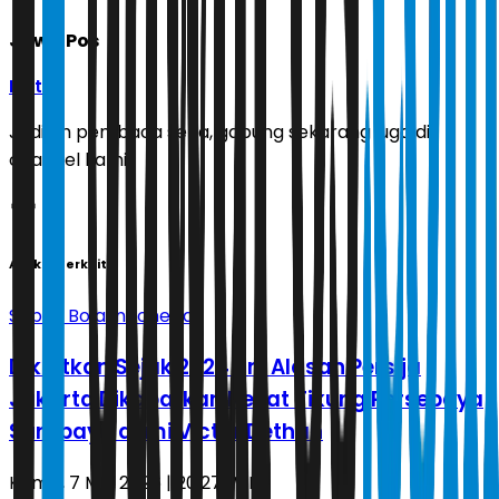
Jawa Pos
Ikuti
Jadilah pembaca setia, gabung sekarang juga di
channel kami!
Artikel Terkait
Sepak Bola Indonesia
Dikaitkan Sejak 2024! Ini Alasan Persija
Jakarta Dikabarkan Nekat Tikung Persebaya
Surabaya demi Victor Dethan
Kamis, 7 Mei 2026 | 20.27 WIB