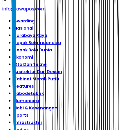
info@jawapos.com
Awarding
Nasional
Surabaya Raya
Sepak Bola Indonesia
Sepak Bola Dunia
Ekonomi
Oto Dan Tekno
Arsitektur Dan Desain
Kabinet Merah Putih
Features
Jabodetabek
Humaniora
Hobi & Kesenangan
Sports
Infrastruktur
Zodiak