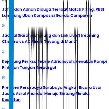
Jafar dan Adnan Diduga Terlibat Match Fixing, PBSI
Langsung Ubah Komposisi Ganda Campuran
6
Jadwal Siaran Langsung dan Link Live Streaming
Chelsea vs AC Milan, Tayang di Mana?
7
Kejagung Periksa Febrie Adriansyah: Kenakan Rompi
Pink dan Tangan Terborgol
8
Presiden Persebaya Surabaya Angkat Bicara Usai
Juara, Azrul Ananda: Menuju Bintang Melalui
Kesulitan