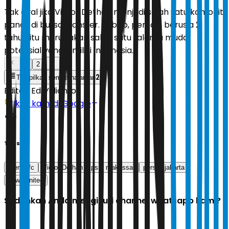
Tak ayal jika Victor Dethan menjadi salah satu komoditi
panas di bursa transfer. Sebab, pemain berusia 21
tahun itu merupakan salah satu talenta muda
potensial yang dimiliki Indonesia.
1
2
2
Tampilkan semua halaman
Editor:
Edi Yulianto
Ikuti kami di Google
Tags
arema fc
Victor Dethan
psm makassar
persija jakarta
dewa united
Sudahkah Anda mengikuti channel whatsapp kami?