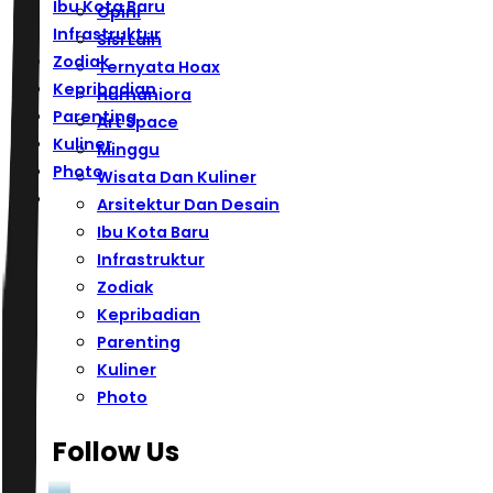
Ibu Kota Baru
Opini
Infrastruktur
Sisi Lain
Zodiak
Ternyata Hoax
Kepribadian
Humaniora
Parenting
Art Space
Kuliner
Minggu
Photo
Wisata Dan Kuliner
Arsitektur Dan Desain
Ibu Kota Baru
Infrastruktur
Zodiak
Kepribadian
Parenting
Kuliner
Photo
Follow Us