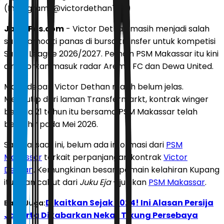
(Instagram/@victordethan777)
JawaPos.com
- Victor Dethan masih menjadi salah
satu komoditi panas di bursa transfer untuk kompetisi
Super League 2026/2027. Pemain PSM Makassar itu kini
dirumorkan masuk radar Arema FC dan Dewa United.
Masa depan Victor Dethan masih belum jelas.
Mengutip dari laman Transfermarkt, kontrak winger
berusia 21 tahun itu bersama PSM Makassar telah
berakhir pada Mei 2026.
Sampai saat ini, belum ada informasi dari
PSM
Makassar
terkait perpanjangan kontrak
Victor
Dethan
. Kemungkinan besar, pemain kelahiran Kupang
itu akan cabut dari
Juku Eja
- julukan
PSM Makassar
.
Dikaitkan Sejak 2024! Ini Alasan Persija
Baca Juga:
Jakarta Dikabarkan Nekat Tikung Persebaya