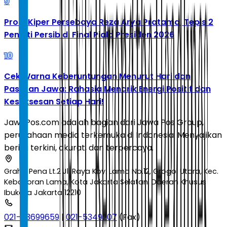
9
Profil Kiper Persebaya Reza Arya Pratama, Tepis 2
Penalti Persib di Final Piala Presiden 2026
10
Cek Warna Keberuntungan Menurut Hari dan
Pasaran Jawa: Rahasia Menarik Energi Positif dan
Kesuksesan Setiap Hari!
JawaPos.com adalah bagian dari Jawa Pos Group,
perusahaan media terkemuka di Indonesia. Menyajikan
berita terkini, akurat, dan terpercaya.
Graha Pena Lt.2 Jl. Raya Kby. Lama No.12, Grogol Utara, Kec.
Kebayoran Lama, Kota Jakarta Selatan, Daerah Khusus
Ibukota Jakarta 12210
021-53699659
|
021-5349207
(Fax)