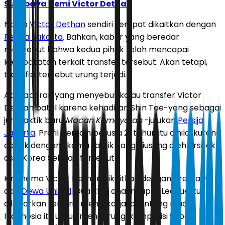
Surabaya demi Victor Dethan
Nama
Victor Dethan
sendiri sempat dikaitkan dengan
Persija Jakarta
. Bahkan, kabar yang beredar
menyebut bahwa kedua pihak telah mencapai
kesepakatan terkait transfer tersebut. Akan tetapi,
transfer tersebut urung terjadi.
Ada laporan yang menyebut kalau transfer Victor
Dethan batal karena kehadiran Shin Tae-yong sebagai
juru taktik baru
Macan Kemayoran
-julukan
Persija
Jakarta
. Profil pemain berusia 21 tahun itu dinilai kurang
cocok dengan skema taktik yang diusung oleh arsitek
asal Korea Selatan tersebut.
Kini, nama Victor Dethan dikaitkan dengan
Arema FC
dan
Dewa United
. Dua klub anayr Super League itu
dilaporkan tertarik memakai jasa bintang muda
Indonesia itu untuk mengarungi kompetisi Super