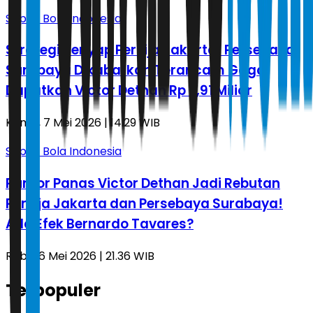
Sepak Bola Indonesia
Strategi Senyap Persija Jakarta! Persebaya
Surabaya Dikabarkan Terancam Gagal
Dapatkan Victor Dethan Rp 3,91 Miliar
Kamis, 7 Mei 2026 | 14.29 WIB
Sepak Bola Indonesia
Rumor Panas Victor Dethan Jadi Rebutan
Persija Jakarta dan Persebaya Surabaya!
Ada Efek Bernardo Tavares?
Rabu, 6 Mei 2026 | 21.36 WIB
Terpopuler