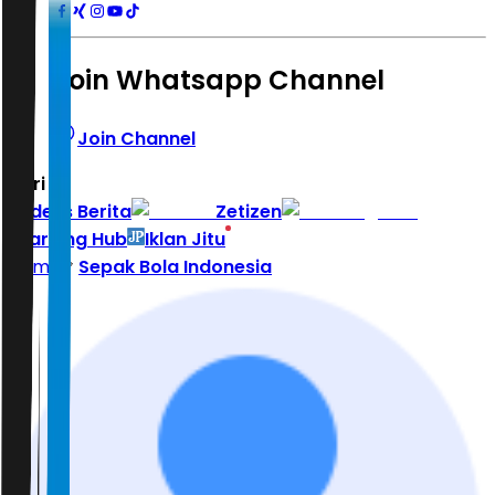
Join Whatsapp Channel
Join Channel
Hari ini
|
Indeks Berita
Zetizen
Learning Hub
Iklan Jitu
Home
Sepak Bola Indonesia