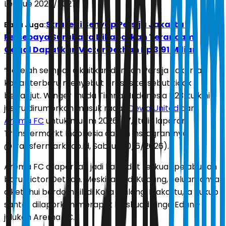
League 2026/2027.
Strategi Senyap Persija Jakarta!
Baca Juga:
Persebaya Surabaya Dikabarkan Terancam
Gagal Dapatkan Victor Dethan Rp 3,91 Miliar
“Setelah sempat dikaitkan dengan Persija Jakarta,
kabar terbaru menyebut proses tersebut tidak
berlanjut. Winger muda Timnas Indonesia U23 itu kini
justru dirumorkan masuk radar
Dewa United
dan
Arema FC
untuk musim 2026/27,” tulis laporan
Transfermarkt Indonesia dalam instagramnya
@transfermarkt.co.id, Sabtu (20/6/2026).
Arema FC dilaporkan jadi kandidat terkuat pelabuhan
baru Victor Dethan. Meski lahir di Kupang, keluarganya
diketahui berdomisili di Kota Malang. Maka itu, ia cukup
santer dilaporkan merapat ke skuad Singo Edan -
julukan Arema FC.