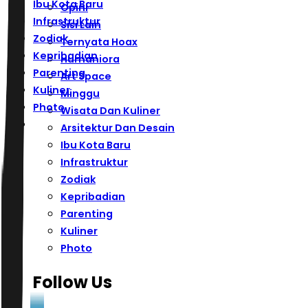
Ibu Kota Baru
Opini
Infrastruktur
Sisi Lain
Zodiak
Ternyata Hoax
Kepribadian
Humaniora
Parenting
Art Space
Kuliner
Minggu
Photo
Wisata Dan Kuliner
Arsitektur Dan Desain
Ibu Kota Baru
Infrastruktur
Zodiak
Kepribadian
Parenting
Kuliner
Photo
Follow Us