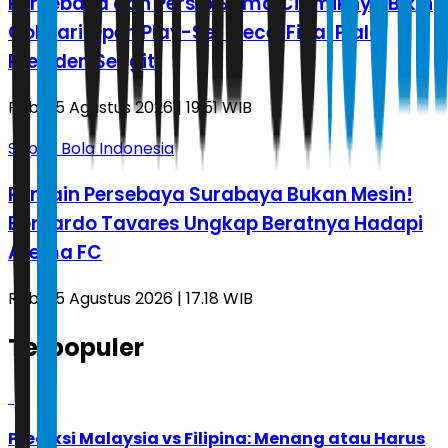
Persebaya dan Persib Sama Ciamiknya Bikin
Gol dari Open Play-Set Piece, Final Piala
Presiden Sengit!
Rabu, 5 Agustus 2026 | 19.51 WIB
Sepak Bola Indonesia
Pemain Persebaya Surabaya Bukan Mesin!
Bernardo Tavares Ungkap Beratnya Hadapi
Arema FC
Rabu, 5 Agustus 2026 | 17.18 WIB
Terpopuler
1
Prediksi Malaysia vs Filipina: Menang atau Harus