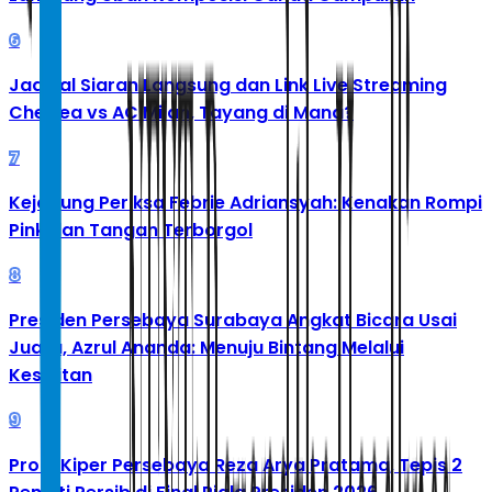
6
Jadwal Siaran Langsung dan Link Live Streaming
Chelsea vs AC Milan, Tayang di Mana?
7
Kejagung Periksa Febrie Adriansyah: Kenakan Rompi
Pink dan Tangan Terborgol
8
Presiden Persebaya Surabaya Angkat Bicara Usai
Juara, Azrul Ananda: Menuju Bintang Melalui
Kesulitan
9
Profil Kiper Persebaya Reza Arya Pratama, Tepis 2