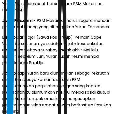
Yuran Fernandes saat berseragam PSM Makassar.
(Dok. PSM)
JawaPos.com -
PSM Makassar harus segera mencari
penambal lubang yang ditinggalkan Yuran Fernandes.
Dikutip dari Fajar (Jawa Pos Group), Pemain Cape
Verde itu sebenarnya sudah menjalin kesepakatan
dengan Persebaya Surabaya sejak akhir Mei lalu.
Bahkan sebelum Juni, Yuran sudah resmi menjadi
pemain baru Bajul Ijo.
Akan tetapi, Yuran baru diumumkan sebagai rekrutan
anyar Persebaya kemarin, setelah PSM
mengumumkan perpisahan dengan sang kapten.
Perpisahan itu diumumkan melalui media sosial klub, di
mana Yuran tampak emosional mengucapkan
perpisahan setelah empat musim berkostum Pasukan
Ramang.