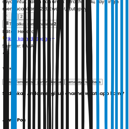
saya untuk kalian dan untuk terakhir kalu, saya ingin
mengucapkan 1, 2, 3, Ewako!,” tutupnya.
1
2
2
Tampilkan semua halaman
Editor:
Hendra
Ikuti kami di Google
Sumber:
FAJAR
Tags
Yuran Fernandes
psm makassar
persebaya surabaya
Sudahkah Anda mengikuti channel whatsapp kami?
Jawa Pos