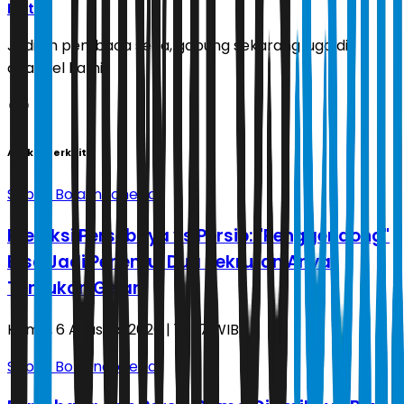
Ikuti
Jadilah pembaca setia, gabung sekarang juga di
channel kami!
Artikel Terkait
Sepak Bola Indonesia
Prediksi Persebaya vs Persib: "Penggendong"
Bisa Jadi Penentu, Dua Rekrutan Anyar
Tentukan Gelar
Kamis, 6 Agustus 2026 | 18.57 WIB
Sepak Bola Indonesia