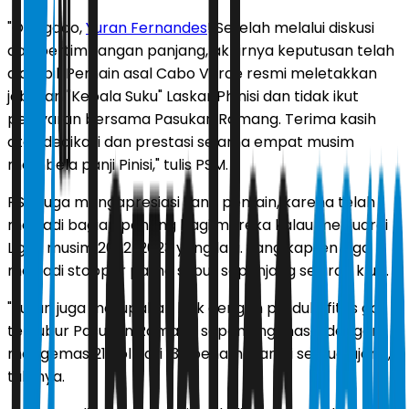
"Obrigado,
Yuran Fernandes
! Setelah melalui diskusi
dan pertimbangan panjang, akhirnya keputusan telah
diambil. Pemain asal Cabo Verde resmi meletakkan
jabatan "Kepala Suku" Laskar Phinisi dan tidak ikut
pelayaran bersama Pasukan Ramang. Terima kasih
atas dedikasi dan prestasi selama empat musim
membela panji Pinisi," tulis PSM.
PSM juga mengapresiasi sang pemain, karena telah
menjadi bagian penting bagi mereka kalau menjuarai
Liga 1 musim 2022/2023 yang lalu. Sang kapten juga
menjadi stopper paling subur sepanjang sejarah klub.
"Yuran juga merupakan bek dengan produktifitas gol
tersubur Pasukan Ramang sepanjang masa, dengan
mengemas 21 gol dari 133 penampilan di semua ajang,"
tulisnya.