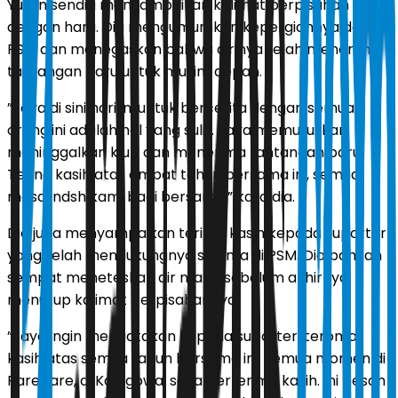
Yuran sendiri menyampaikan kalimat perpisahan
dengan haru. Dia mengumumkan kepergiannya dari
PSM dan menegaskan bahwa dirinya telah menerima
tantangan baru untuk musim depan.
”Saya di sini hari ini untuk bercerita dengan semua
orang,ini adalah hal yang sulit. Saya memutuskan
meninggalkan klub dan menerima tantangan baru.
Terina kasih atas empat tahun bersama ini, semua
masa indsh kami bagi bersama,” kata dia.
Dia juga menyampaikan terima kasih kepada suporter
yang telah mendukungnya selama di PSM. Dia bahkan
sempat meneteskan air mata, sebelum akhirnya
menutup kalimat perpisahannya.
”Saya ingin mengatakan kepada suporter, teroma
kasih atas semua tahun bersama ini. Semua momen di
Parepare, di Kalegowa, saya berterima kasih. Ini pesan