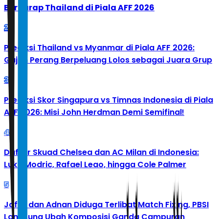
Berharap Thailand di Piala AFF 2026
2
Prediksi Thailand vs Myanmar di Piala AFF 2026:
Gajah Perang Berpeluang Lolos sebagai Juara Grup
3
Prediksi Skor Singapura vs Timnas Indonesia di Piala
AFF 2026: Misi John Herdman Demi Semifinal!
4
Daftar Skuad Chelsea dan AC Milan di Indonesia:
Luka Modric, Rafael Leao, hingga Cole Palmer
5
Jafar dan Adnan Diduga Terlibat Match Fixing, PBSI
Langsung Ubah Komposisi Ganda Campuran