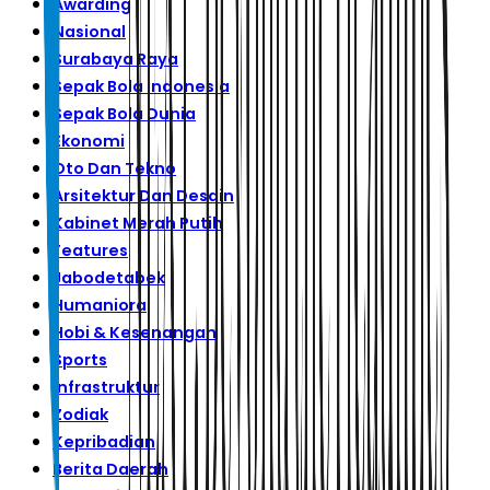
Awarding
Nasional
Surabaya Raya
Sepak Bola Indonesia
Sepak Bola Dunia
Ekonomi
Oto Dan Tekno
Arsitektur Dan Desain
Kabinet Merah Putih
Features
Jabodetabek
Humaniora
Hobi & Kesenangan
Sports
Infrastruktur
Zodiak
Kepribadian
Berita Daerah