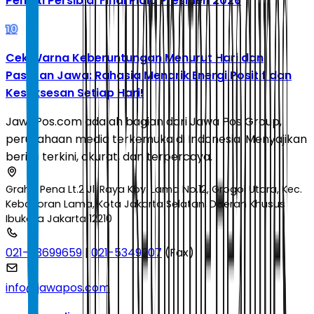
Penalti Persib di Final Piala Presiden 2026
10
Cek Warna Keberuntungan Menurut Hari dan
Pasaran Jawa: Rahasia Menarik Energi Positif dan
Kesuksesan Setiap Hari!
JawaPos.com adalah bagian dari Jawa Pos Group,
perusahaan media terkemuka di Indonesia. Menyajikan
berita terkini, akurat, dan terpercaya.
Graha Pena Lt.2 Jl. Raya Kby. Lama No.12, Grogol Utara, Kec.
Kebayoran Lama, Kota Jakarta Selatan, Daerah Khusus
Ibukota Jakarta 12210
021-53699659
|
021-5349207
(Fax)
info@jawapos.com