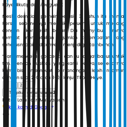
Haye dikutip dari
ileague.id
.
Meski demikian, pemain berusia 31 tahun itu menilai
Persib sebenarnya memiliki peluang untuk menang
dengan skor lebih besar. Dia menyebut timnya
sempat menciptakan sejumlah kesempatan yang
seharusnya bisa dikonversi menjadi gol tambahan.
”Kami mencetak gol cepat dan itu sangat bagus untuk
tim. Dengan kualitas yang kami punya, sebenarnya
kami bisa membuat pertandingan lebih nyaman
dengan skor 2-0 atau 3-0,” lanjut Thom Haye.
1
2
2
Tampilkan semua halaman
Editor:
Latu Ratri Mubyarsah
Ikuti kami di Google