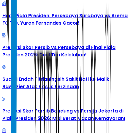
4
Hasil Piala Presiden: Persebaya Surabaya vs Arema
FC 1-0, Yuran Fernandes Gacor!
5
Prediksi Skor Persib vs Persebaya di Final Piala
Presiden 2026: Duel Tim Kelelahan!
6
Suami Endah Fitrianingsih Sakit Hati ke Malik
Bawazier Atas Kasus Perzinaan
7
Prediksi Skor Persib Bandung vs Persija Jakarta di
Piala Presiden 2026: Misi Berat Macan Kemayoran!
8