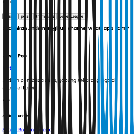
Tags
persija
persib
thom haye
Super League
Sudahkah Anda mengikuti channel whatsapp kami?
Jawa Pos
Ikuti
Jadilah pembaca setia, gabung sekarang juga di
channel kami!
Artikel Terkait
Sepak Bola Indonesia