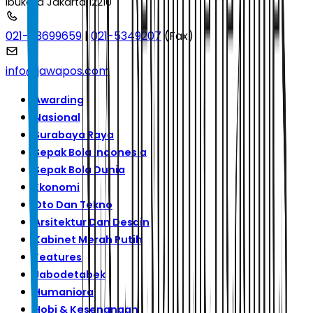
Ibukota Jakarta 12210
021-53699659
|
021-5349207
(Fax)
info@jawapos.com
Awarding
Nasional
Surabaya Raya
Sepak Bola Indonesia
Sepak Bola Dunia
Ekonomi
Oto Dan Tekno
Arsitektur Dan Desain
Kabinet Merah Putih
Features
Jabodetabek
Humaniora
Hobi & Kesenangan