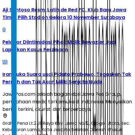
Aji Santoso Resmi Latih de Red FC, Klub Baru Jawa
Timur Pilih Stadion Gelora 10 November Surabaya
9
Pelapor Diintimidasi Pihak Malik Bawazier Usai
Laporkan Kasus Perzinaan
10
Iran Buka Suara usai Pidato Prabowo, Tegaskan Tak
Pernah dan Tak Akan Miliki Senjata Nuklir
JawaPos.com adalah bagian dari Jawa Pos Group,
perusahaan media terkemuka di Indonesia. Menyajikan
berita terkini, akurat, dan terpercaya.
Graha Pena Lt.2 Jl. Raya Kby. Lama No.12, Grogol Utara, Kec.
Kebayoran Lama, Kota Jakarta Selatan, Daerah Khusus