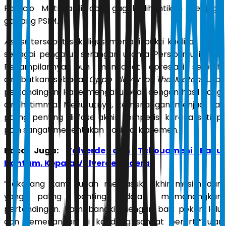
Patricio Matricardi dan gagal dihentikan penjaga
gawang PSIM.
Assist
tersebut sekaligus menjadi bukti kualitas Haye
sebagai pengatur serangan utama Persib musim ini.
Penampilannya pun mendapat apresiasi setelah
dinobatkan sebagai
Oppo Player of The Match
. Usai
pertandingan, Haye mengaku puas dengan hasil yang
diraih timnya. Menurutnya, kemenangan menjadi hal
paling penting di fase akhir kompetisi karena setiap
poin sangat menentukan posisi di klasemen.
Baca Juga:
Valverde dan Tchouameni Baku
Hantam, Kepala Valverde Cedera
”Sekarang kami sudah memasuki akhir musim dan
yang paling penting adalah memenangkan
pertandingan. Kami bangkit dengan baik pekan lalu
dan kemenangan di kandang sangat berarti,” ujar