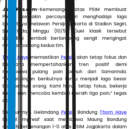
JawaPos.com
–Kemenangan atas PSIM membuat
Persib semakin percaya diri menghadapi laga
berikutnya melawan Persija Jakarta di Stadion Segiri,
Samarinda, Minggu (10/5). Duel klasik tersebut
diprediksi kembali berlangsung sengit mengingat
rivalitas panjang kedua tim.
Thom Haye
memastikan
Persib
akan tetap fokus dan
berusaha mempertahankan tren positif demi
membawa pulang poin penuh dari Samarinda.
”Pertandingan berikutnya tentu menjadi laga besar
bagi semua orang. Kami harus tetap fokus, bekerja
keras, dan mencoba kembali meraih tiga poin,” tegas
dia.
Sebelumnya, Gelandang
Persib
Bandung
Thom Haye
tampil impresif saat membawa Maung Bandung
meraih kemenangan 1-0 atas PSIM Jogjakarta dalam