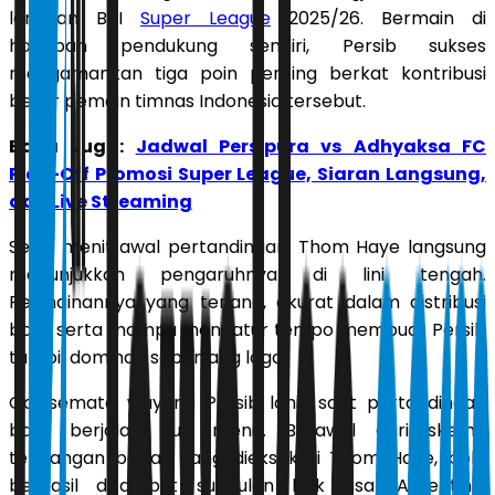
lanjutan BRI
Super League
2025/26. Bermain di
hadapan pendukung sendiri, Persib sukses
mengamankan tiga poin penting berkat kontribusi
besar pemain timnas Indonesia tersebut.
Baca Juga:
Jadwal Persipura vs Adhyaksa FC
Play-Off Promosi Super League, Siaran Langsung,
dan Live Streaming
Sejak menit awal pertandingan, Thom Haye langsung
menunjukkan pengaruhnya di lini tengah.
Permainannya yang tenang, akurat dalam distribusi
bola, serta mampu mengatur tempo membuat Persib
tampil dominan sepanjang laga.
Gol semata wayang Persib lahir saat pertandingan
baru berjalan dua menit. Berawal dari skema
tendangan bebas yang dieksekusi Thom Haye, bola
berhasil disambut sundulan bek asal Argentina,