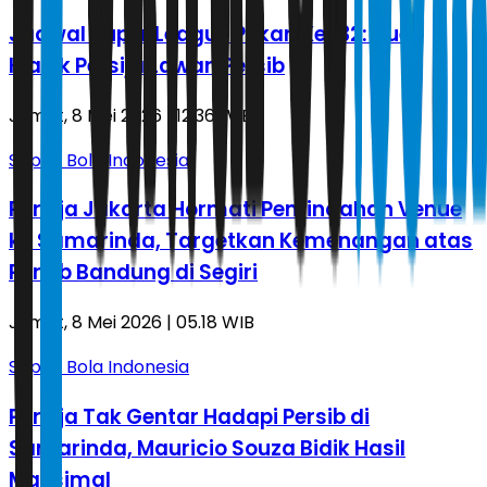
Jadwal Super League Pekan Ke-32: Duel
Klasik Persija Lawan Persib
Jumat, 8 Mei 2026 | 12.36 WIB
Sepak Bola Indonesia
Persija Jakarta Hormati Pemindahan Venue
ke Samarinda, Targetkan Kemenangan atas
Persib Bandung di Segiri
Jumat, 8 Mei 2026 | 05.18 WIB
Sepak Bola Indonesia
Persija Tak Gentar Hadapi Persib di
Samarinda, Mauricio Souza Bidik Hasil
Maksimal