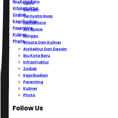
Ibu Kota Baru
Opini
Infrastruktur
Sisi Lain
Zodiak
Ternyata Hoax
Kepribadian
Humaniora
Parenting
Art Space
Kuliner
Minggu
Photo
Wisata Dan Kuliner
Arsitektur Dan Desain
Ibu Kota Baru
Infrastruktur
Zodiak
Kepribadian
Parenting
Kuliner
Photo
Follow Us