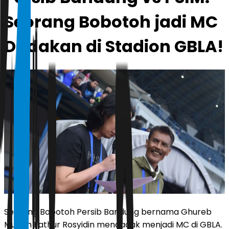
Seorang Bobotoh jadi MC
Dadakan di Stadion GBLA!
Seorang Bobotoh Persib Bandung bernama Ghureb
Muslim Fathur Rosyidin mendadak menjadi MC di GBLA.