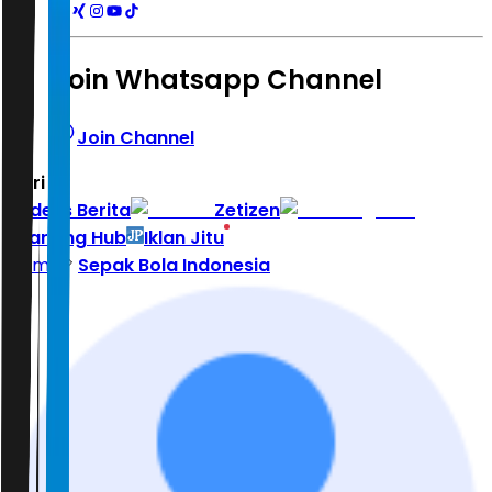
Join Whatsapp Channel
Join Channel
Hari ini
|
Indeks Berita
Zetizen
Learning Hub
Iklan Jitu
Home
Sepak Bola Indonesia