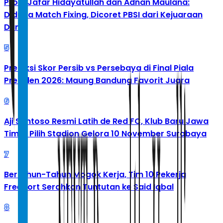
Profil Jafar Hidayatullah dan Adnan Maulana:
Diduga Match Fixing, Dicoret PBSI dari Kejuaraan
Dunia
5
Prediksi Skor Persib vs Persebaya di Final Piala
Presiden 2026: Maung Bandung Favorit Juara
6
Aji Santoso Resmi Latih de Red FC, Klub Baru Jawa
Timur Pilih Stadion Gelora 10 November Surabaya
7
Bertahun-Tahun Mogok Kerja, Tim 10 Pekerja
Freeport Serahkan Tuntutan ke Said Iqbal
8