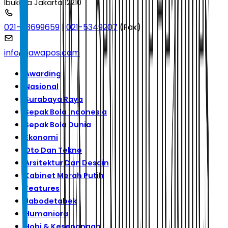
Ibukota Jakarta 12210
021-53699659
|
021-5349207
(Fax)
info@jawapos.com
Awarding
Nasional
Surabaya Raya
Sepak Bola Indonesia
Sepak Bola Dunia
Ekonomi
Oto Dan Tekno
Arsitektur Dan Desain
Kabinet Merah Putih
Features
Jabodetabek
Humaniora
Hobi & Kesenangan