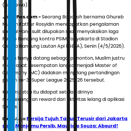
(Istimewa)
JawaPos.com -
Seorang Bobotoh bernama Ghureb
Muslim Fathur Rosyidin mendapatkan pengalaman
spesial yang sulit dilupakan saat menyaksikan laga
Persib Bandung kontra PSIM Yogyakarta di Stadion
Gelora Bandung Lautan Api (GBLA), Senin (4/5/2026).
Bukan hanya datang sebagai penonton, Muslim justru
mendapat kesempatan langka menjadi Master of
Ceremony (MC) dadakan menjelang pertandingan
pekan ke-31 Super League 2025/26 tersebut.
Kesempatan itu didapat setelah dirinya
memenangkan reward dari aktivitas lelang di aplikasi
Socios.
Persija Tujuh Tahun Terusir dari Jakarta
Baca Juga:
saat Menjamu Persib, Mauricio Souza: Absurd!