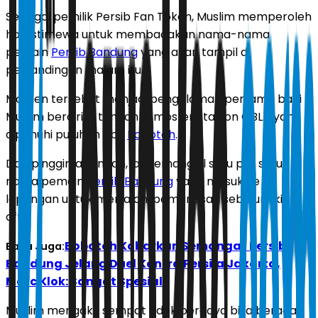
Sebagai pemilik Persib Fan Token, Muslim memperoleh
hak istimewa untuk membacakan nama-nama
pemain
Persib Bandung
yang akan tampil di
pertandingan malam itu.
Momen tersebut menjadi pengalaman pertama bagi
Muslim berdiri di tengah atmosfer Stadion GBLA yang
dipenuhi puluhan ribu
Bobotoh
.
Dari pinggir lapangan, ia memanggil satu per satu
nama pemain
Persib Bandung
yang masuk ke
lapangan untuk menjalani pemanasan sebelum kick-
off.
Bobotoh Kobarkan Semangat Persib
Baca Juga:
Bandung Jelang Duel Kontra Persija Jakarta,
Marc Klok: Sangat Spesial!
Muslim mengaku sempat tidak percaya bisa berada