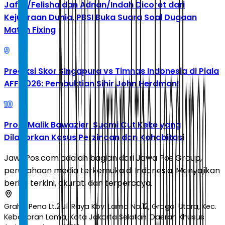
Jafar/Felisha dan Adnan/Indah Dicoret dari
Kejuaraan Dunia, PBSI Buka Suara Soal Dugaan
Match Fixing
9
Prediksi Skor Singapura vs Timnas Indonesia di Piala
AFF 2026: Pembuktian Sihir John Herdman!
10
Profil Malik Bawazier, Suami Cut Keke yang
Dilaporkan Kasus Perzinaan dan Kohabitasi
JawaPos.com adalah bagian dari Jawa Pos Group,
perusahaan media terkemuka di Indonesia. Menyajikan
berita terkini, akurat, dan terpercaya.
Graha Pena Lt.2 Jl. Raya Kby. Lama No.12, Grogol Utara, Kec.
Kebayoran Lama, Kota Jakarta Selatan, Daerah Khusus