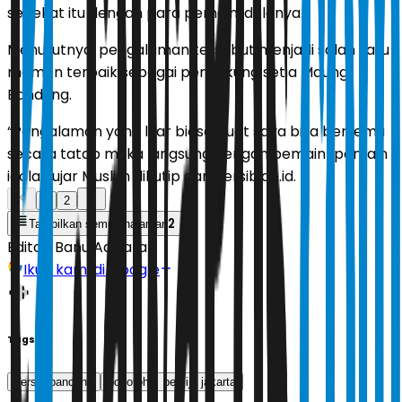
sedekat itu dengan para pemain idolanya.
Menurutnya, pengalaman tersebut menjadi salah satu
momen terbaik sebagai pendukung setia Maung
Bandung.
“Pengalaman yang luar biasa buat saya bisa bertemu
secara tatap muka langsung dengan pemain-pemain
idola,” ujar Muslim dikutip dari Persib.co.id.
1
2
2
Tampilkan semua halaman
Editor:
Banu Adikara
Ikuti kami di Google
Tags
persib bandung
bobotoh
persija jakarta