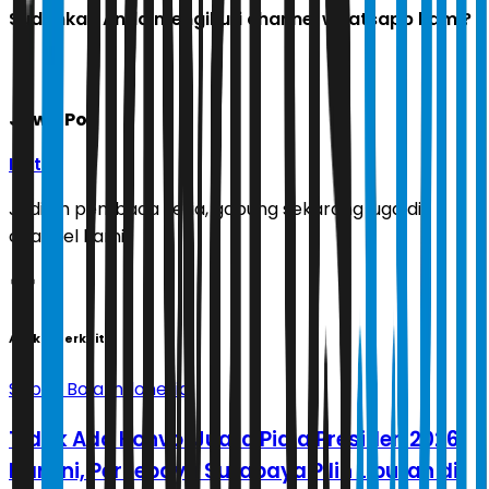
Sudahkah Anda mengikuti channel whatsapp kami?
Jawa Pos
Ikuti
Jadilah pembaca setia, gabung sekarang juga di
channel kami!
Artikel Terkait
Sepak Bola Indonesia
Tidak Ada Konvoi Juara Piala Presiden 2026
Hari Ini, Persebaya Surabaya Pilih Liburan di