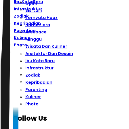
Ibu Kota Baru
Opini
Infrastruktur
Sisi Lain
Zodiak
Ternyata Hoax
Kepribadian
Humaniora
Parenting
Art Space
Kuliner
Minggu
Photo
Wisata Dan Kuliner
Arsitektur Dan Desain
Ibu Kota Baru
Infrastruktur
Zodiak
Kepribadian
Parenting
Kuliner
Photo
Follow Us