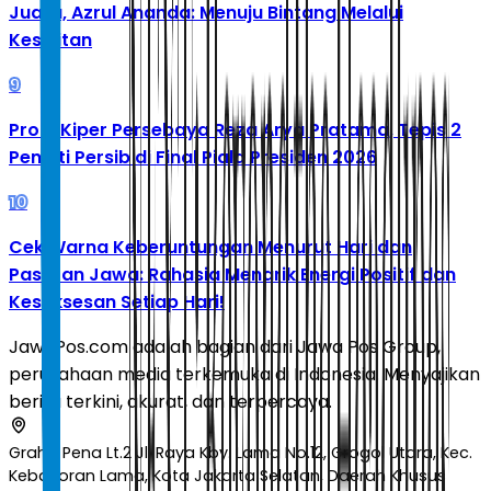
Juara, Azrul Ananda: Menuju Bintang Melalui
Kesulitan
9
Profil Kiper Persebaya Reza Arya Pratama, Tepis 2
Penalti Persib di Final Piala Presiden 2026
10
Cek Warna Keberuntungan Menurut Hari dan
Pasaran Jawa: Rahasia Menarik Energi Positif dan
Kesuksesan Setiap Hari!
JawaPos.com adalah bagian dari Jawa Pos Group,
perusahaan media terkemuka di Indonesia. Menyajikan
berita terkini, akurat, dan terpercaya.
Graha Pena Lt.2 Jl. Raya Kby. Lama No.12, Grogol Utara, Kec.
Kebayoran Lama, Kota Jakarta Selatan, Daerah Khusus