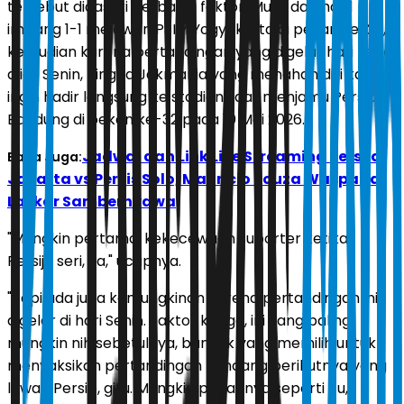
tersebut didasari berbagai faktor. Mulai dari hasil
imbang 1-1 melawan PSIM Yogyakarta di pekan ke-29,
kemudian karena pertandingan yang digelar hari kerja
alias Senin, hingga Jakmania yang menahan diri karena
ingin hadir langsung ke stadion saat menjamu Persib
Bandung di pekan ke-32 pada 10 Mei 2026.
Jadwal dan Link Live Streaming Persija
Baca Juga:
Jakarta vs Persis Solo, Mauricio Souza Waspadai
Laskar Sambernyawa
"Mungkin pertama, kekecewaan suporter ketika
Persija seri, ya," ucapnya.
"Tapi ada juga kemungkinan karena pertandingan ini
digelar di hari Senin. Faktor ketiga, ini yang paling
mungkin nih sebetulnya, banyak yang memilih untuk
menyaksikan pertandingan kandang berikutnya yang
lawan Persib, gitu. Mungkin pilihannya seperti itu,"