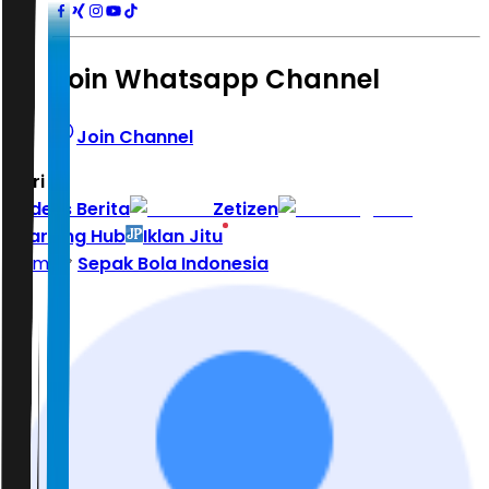
Join Whatsapp Channel
Join Channel
Hari ini
|
Indeks Berita
Zetizen
Learning Hub
Iklan Jitu
Home
Sepak Bola Indonesia