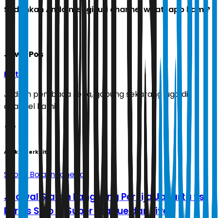
Sudahkah Anda mengikuti channel whatsapp kami?
Jawa Pos
Ikuti
Jadilah pembaca setia, gabung sekarang juga di
channel kami!
Artikel Terkait
Sepak Bola Indonesia
Jadwal Siaran Langsung Persija Jakarta vs
Persis Solo di Super League dan Live