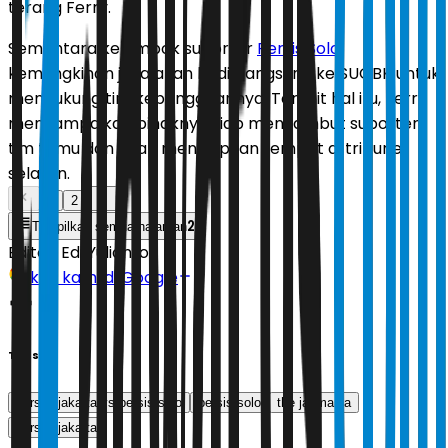
terang Ferry.
Sementara kelompok suporter
Persis Solo
kemungkinan juga akan hadir langsung ke SUGBK untuk
mendukung tim kebanggaannya. Terkait hal itu, Ferry
menyampaikan pihaknya siap menyambut suporter
tim tamu dan akan menyiapkan tempat di tribune
selatan.
1
2
2
Tampilkan semua halaman
Editor:
Edi Yulianto
Ikuti kami di Google
Tags
persija jakarta vs persis solo
persis solo
the jakmania
persija jakarta