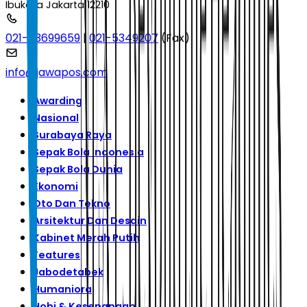
Ibukota Jakarta 12210
021-53699659
|
021-5349207
(Fax)
info@jawapos.com
Awarding
Nasional
Surabaya Raya
Sepak Bola Indonesia
Sepak Bola Dunia
Ekonomi
Oto Dan Tekno
Arsitektur Dan Desain
Kabinet Merah Putih
Features
Jabodetabek
Humaniora
Hobi & Kesenangan