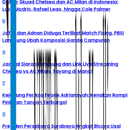
Daftar Skuad Chelsea dan AC Milan di Indonesia:
Luka Modric, Rafael Leao, hingga Cole Palmer
5
Jafar dan Adnan Diduga Terlibat Match Fixing, PBSI
Langsung Ubah Komposisi Ganda Campuran
6
Jadwal Siaran Langsung dan Link Live Streaming
Chelsea vs AC Milan, Tayang di Mana?
7
Kejagung Periksa Febrie Adriansyah: Kenakan Rompi
Pink dan Tangan Terborgol
8
Presiden Persebaya Surabaya Angkat Bicara Usai