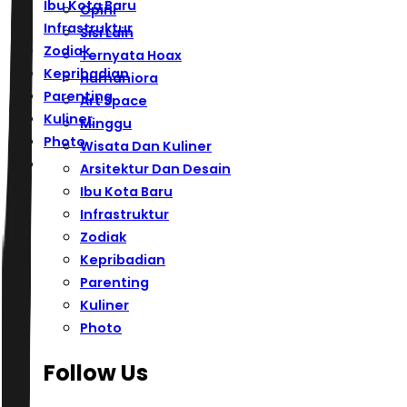
Ibu Kota Baru
Opini
Infrastruktur
Sisi Lain
Zodiak
Ternyata Hoax
Kepribadian
Humaniora
Parenting
Art Space
Kuliner
Minggu
Photo
Wisata Dan Kuliner
Arsitektur Dan Desain
Ibu Kota Baru
Infrastruktur
Zodiak
Kepribadian
Parenting
Kuliner
Photo
Follow Us