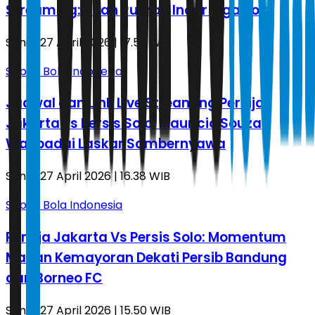
Streaming: Tuan Rumah Incar Tiga Poin
Senin, 27 April 2026 | 17.57 WIB
Sepak Bola Indonesia
Jadwal dan Link Live Streaming Persija
Jakarta vs Persis Solo, Mauricio Souza
Waspadai Laskar Sambernyawa
Senin, 27 April 2026 | 16.38 WIB
Sepak Bola Indonesia
Persija Jakarta Vs Persis Solo: Momentum
Macan Kemayoran Dekati Persib Bandung
dan Borneo FC
Senin, 27 April 2026 | 15.50 WIB