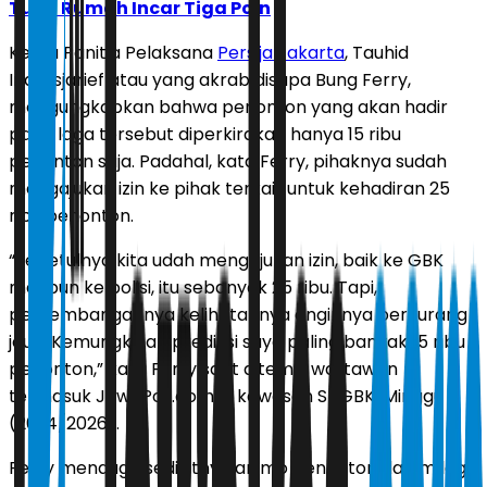
Tuan Rumah Incar Tiga Poin
Ketua Panitia Pelaksana
Persija Jakarta
, Tauhid
Indrasjarief atau yang akrab disapa Bung Ferry,
mengungkapkan bahwa penonton yang akan hadir
pada laga tersebut diperkirakan hanya 15 ribu
penonton saja. Padahal, kata Ferry, pihaknya sudah
mengajukan izin ke pihak terkait untuk kehadiran 25
ribu penonton.
“Sebetulnya kita udah mengajukan izin, baik ke GBK
maupun ke polisi, itu sebanyak 25 ribu. Tapi,
perkembangannya kelihatannya anginnya berkurang
jauh. Kemungkinan prediksi saya paling banyak 15 ribu
penonton,” kata Ferry saat ditemui wartawan
termasuk JawaPos.com di kawasan SUGBK, Minggu
(26/4/2026).
Ferry menduga sedikitnya animo penonton dalam laga