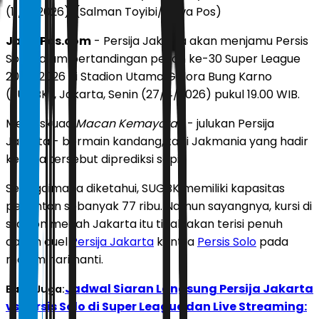
(11/4/2026). (Salman Toyibi/Jawa Pos)
JawaPos.com
- Persija Jakarta akan menjamu Persis
Solo dalam pertandingan pekan ke-30 Super League
2025/2026 di Stadion Utama Gelora Bung Karno
(SUGBK), Jakarta, Senin (27/4/2026) pukul 19.00 WIB.
Meski skuad
Macan Kemayoran
- julukan Persija
Jakarta - bermain kandang, tapi Jakmania yang hadir
ke laga tersebut diprediksi sepi.
Sebagaimana diketahui, SUGBK memiliki kapasitas
penonton sebanyak 77 ribu. Namun sayangnya, kursi di
stadion megah Jakarta itu tidak akan terisi penuh
dalam duel
Persija Jakarta
kontra
Persis Solo
pada
malam hari nanti.
Jadwal Siaran Langsung Persija Jakarta
Baca Juga:
vs Persis Solo di Super League dan Live Streaming: