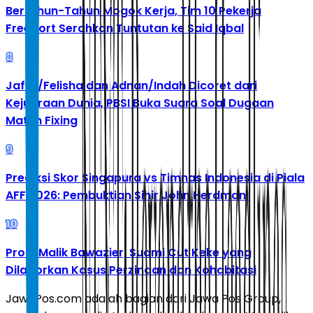
Bertahun-Tahun Mogok Kerja, Tim 10 Pekerja
Freeport Serahkan Tuntutan ke Said Iqbal
8
Jafar/Felisha dan Adnan/Indah Dicoret dari
Kejuaraan Dunia, PBSI Buka Suara Soal Dugaan
Match Fixing
9
Prediksi Skor Singapura vs Timnas Indonesia di Piala
AFF 2026: Pembuktian Sihir John Herdman!
10
Profil Malik Bawazier, Suami Cut Keke yang
Dilaporkan Kasus Perzinaan dan Kohabitasi
JawaPos.com adalah bagian dari Jawa Pos Group,