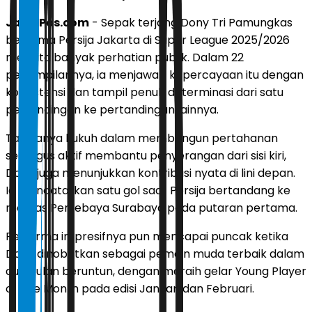
JawaPos.com
- Sepak terjang Dony Tri Pamungkas
bersama Persija Jakarta di Super League 2025/2026
menyita banyak perhatian publik. Dalam 22
penampilannya, ia menjawab kepercayaan itu dengan
konsistensi dan tampil penuh determinasi dari satu
pertandingan ke pertandingan lainnya.
Tak hanya kukuh dalam membangun pertahanan
sekaligus aktif membantu penyerangan dari sisi kiri,
Dony juga menunjukkan kontribusi nyata di lini depan.
Ia mencatatkan satu gol saat Persija bertandang ke
markas Persebaya Surabaya pada putaran pertama.
Performa impresifnya pun mencapai puncak ketika
Dony dinobatkan sebagai pemain muda terbaik dalam
dua bulan beruntun, dengan meraih gelar Young Player
of The Month pada edisi Januari dan Februari.