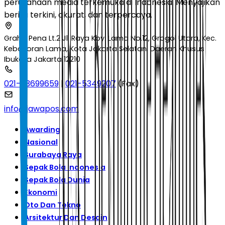
perusahaan media terkemuka di Indonesia. Menyajikan
berita terkini, akurat, dan terpercaya.
Graha Pena Lt.2 Jl. Raya Kby. Lama No.12, Grogol Utara, Kec.
Kebayoran Lama, Kota Jakarta Selatan, Daerah Khusus
Ibukota Jakarta 12210
021-53699659
|
021-5349207
(Fax)
info@jawapos.com
Awarding
Nasional
Surabaya Raya
Sepak Bola Indonesia
Sepak Bola Dunia
Ekonomi
Oto Dan Tekno
Arsitektur Dan Desain