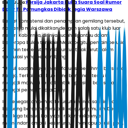
Persija Jakarta Buka Suara Soal Rumor
Baca Juga:
Dony Tri Pamungkas Dibidik Legia Warszawa
Berkat konsistensi dan penampilan gemilang tersebut,
namanya mulai dikaitkan dengan salah satu klub luar
negeri. Kabarnya, dirinya sudah dipantau dalam
beberapa bulan terakhir. Meski begitu, pemain berusia
21 tahun tersebut memilih untuk tidak larut dalam
spekulasi yang berkembang.
“Untuk saat ini saya masih fokus sepenuhnya bersama
Persija. Terkait ada klub yang berminat, tentu itu
menjadi motivasi serta bentuk apresiasi bagi saya
sebagai pemain,” kata Dony.
Ia menegaskan bahwa fokus utamanya saat ini adalah
berjuang bersama Persija di pengujung musim. Dengan
lima laga tersisa, Dony dan rekan-rekannya
memendam ambisi besar untuk menyapu bersih poin,