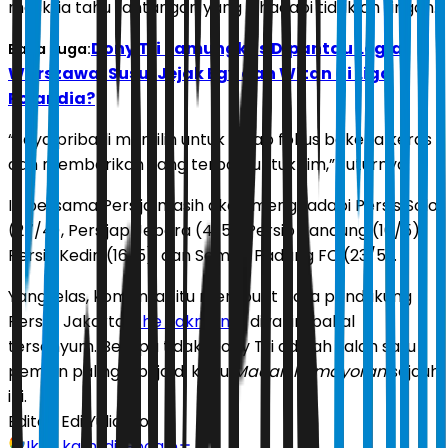
meski ia tahu tantangan yang dihadapi tidaklah ringan.
Dony Tri Pamungkas Dipantau Legia
Baca Juga:
Warszawa, Susul Jejak Egy dan Witan di Liga
Polandia?
“Saya pribadi memilih untuk tetap fokus bekerja keras
dan memberikan yang terbaik untuk tim,” tuturnya.
Ia bersama Persija masih akan menghadapi Persis Solo
(27/4), Persijap Jepara (4/5), Persib Bandung (10/5),
Persik Kediri (16/5), dan Semen Padang FC (23/5).
Yang jelas, komentar itu membuat para pendukung
Persija Jakarta,
The Jakmania
, diyakini bakal
tersenyum. Betapa tidak, Dony Tri adalah salah satu
pemain paling dipuja di kubu
Macan Kemayoran
sejauh
ini.
Editor:
Edi Yulianto
Ikuti kami di Google