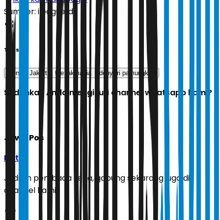
Sumber:
ileague.id
Tags
Persija Jakart
the jakmania
dony tri pamungkas
Sudahkah Anda mengikuti channel whatsapp kami?
Jawa Pos
Ikuti
Jadilah pembaca setia, gabung sekarang juga di
channel kami!