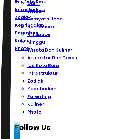
Ibu Kota Baru
Opini
Infrastruktur
Sisi Lain
Zodiak
Ternyata Hoax
Kepribadian
Humaniora
Parenting
Art Space
Kuliner
Minggu
Photo
Wisata Dan Kuliner
Arsitektur Dan Desain
Ibu Kota Baru
Infrastruktur
Zodiak
Kepribadian
Parenting
Kuliner
Photo
Follow Us