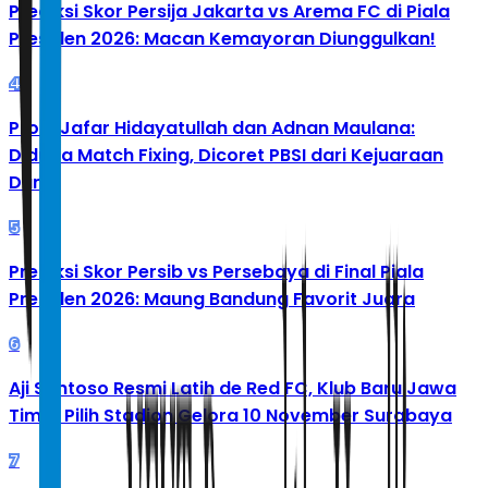
Prediksi Skor Persija Jakarta vs Arema FC di Piala
Presiden 2026: Macan Kemayoran Diunggulkan!
4
Profil Jafar Hidayatullah dan Adnan Maulana:
Diduga Match Fixing, Dicoret PBSI dari Kejuaraan
Dunia
5
Prediksi Skor Persib vs Persebaya di Final Piala
Presiden 2026: Maung Bandung Favorit Juara
6
Aji Santoso Resmi Latih de Red FC, Klub Baru Jawa
Timur Pilih Stadion Gelora 10 November Surabaya
7