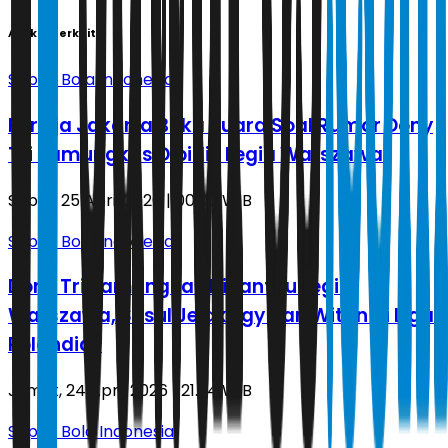
Artikel Terkait
Sepak Bola Indonesia
Persija Jakarta Buka Suara Soal Rumor Dony
Tri Pamungkas Dibidik Legia Warszawa
Sabtu, 25 April 2026 | 00.07 WIB
Sepak Bola Indonesia
Dony Tri Pamungkas Dipantau Legia
Warszawa, Susul Jejak Egy dan Witan di Liga
Polandia?
Jumat, 24 April 2026 | 21.34 WIB
Sepak Bola Indonesia