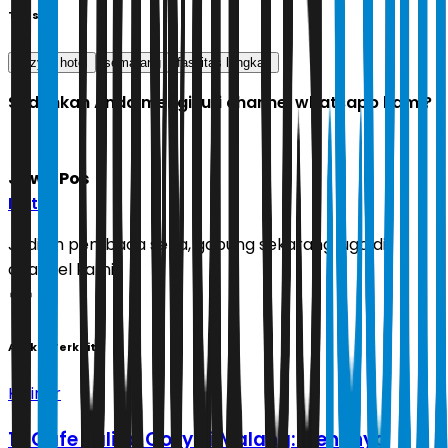
Tags
cozy
hotel
semarang
fasilitas lengkap
Sudahkah Anda mengikuti channel whatsapp kami?
Jawa Pos
Ikuti
Jadilah pembaca setia, gabung sekarang juga di
channel kami!
Artikel Terkait
Kuliner
10 Cafe Paling Cozy di Malang: Menunya