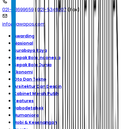
021-53699659
|
021-5349207
(Fax)
info@jawapos.com
Awarding
Nasional
Surabaya Raya
Sepak Bola Indonesia
Sepak Bola Dunia
Ekonomi
Oto Dan Tekno
Arsitektur Dan Desain
Kabinet Merah Putih
Features
Jabodetabek
Humaniora
Hobi & Kesenangan