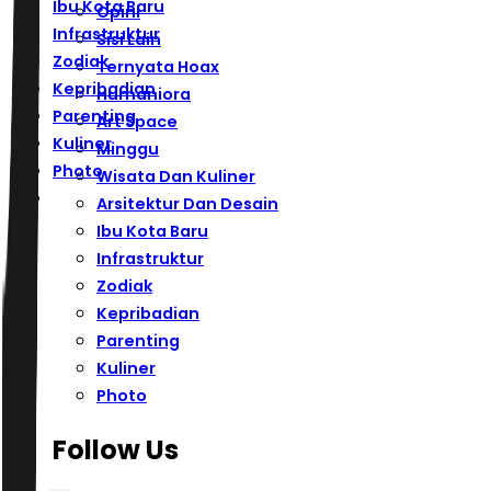
Ibu Kota Baru
Opini
Infrastruktur
Sisi Lain
Zodiak
Ternyata Hoax
Kepribadian
Humaniora
Parenting
Art Space
Kuliner
Minggu
Photo
Wisata Dan Kuliner
Arsitektur Dan Desain
Ibu Kota Baru
Infrastruktur
Zodiak
Kepribadian
Parenting
Kuliner
Photo
Follow Us