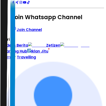
Join Whatsapp Channel
Join Channel
Hari ini
|
Indeks Berita
Zetizen
Learning Hub
Iklan Jitu
Home
Travelling