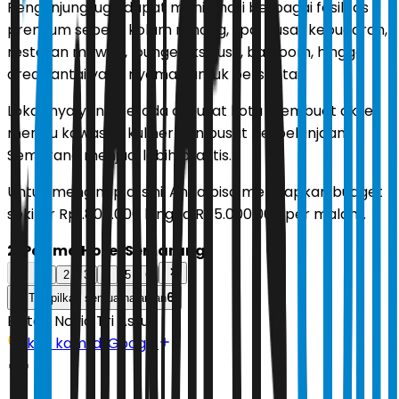
Pengunjung juga dapat menikmati berbagai fasilitas
premium seperti kolam renang, spa, pusat kebugaran,
restoran mewah, lounge eksklusif, ballroom, hingga
area santai yang nyaman untuk bersantai.
Lokasinya yang berada di pusat kota membuat akses
menuju kawasan kuliner dan pusat perbelanjaan
Semarang menjadi lebih praktis.
Untuk menginap di sini, Anda bisa menyiapkan budget
sekitar Rp1.800.000 hingga Rp5.000.000 per malam.
2. Padma Hotel Semarang
1
2
3
4
5
6
6
Tampilkan semua halaman
Editor:
Novia Tri Astuti
Ikuti kami di Google