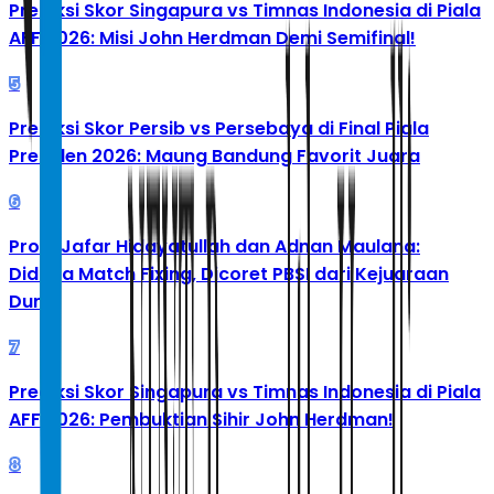
Prediksi Skor Singapura vs Timnas Indonesia di Piala
AFF 2026: Misi John Herdman Demi Semifinal!
5
Prediksi Skor Persib vs Persebaya di Final Piala
Presiden 2026: Maung Bandung Favorit Juara
6
Profil Jafar Hidayatullah dan Adnan Maulana:
Diduga Match Fixing, Dicoret PBSI dari Kejuaraan
Dunia
7
Prediksi Skor Singapura vs Timnas Indonesia di Piala
AFF 2026: Pembuktian Sihir John Herdman!
8