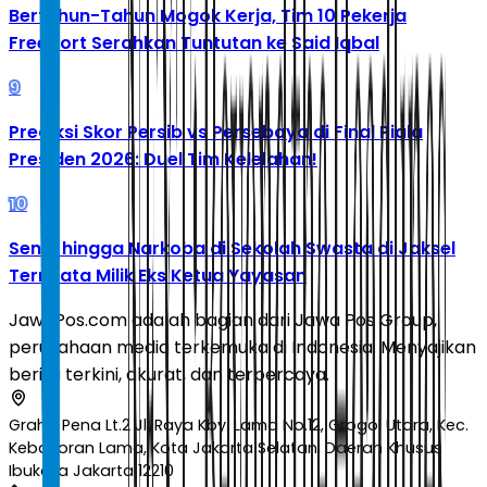
Bertahun-Tahun Mogok Kerja, Tim 10 Pekerja
Freeport Serahkan Tuntutan ke Said Iqbal
9
Prediksi Skor Persib vs Persebaya di Final Piala
Presiden 2026: Duel Tim Kelelahan!
10
Senpi hingga Narkoba di Sekolah Swasta di Jaksel
Ternyata Milik Eks Ketua Yayasan
JawaPos.com adalah bagian dari Jawa Pos Group,
perusahaan media terkemuka di Indonesia. Menyajikan
berita terkini, akurat, dan terpercaya.
Graha Pena Lt.2 Jl. Raya Kby. Lama No.12, Grogol Utara, Kec.
Kebayoran Lama, Kota Jakarta Selatan, Daerah Khusus
Ibukota Jakarta 12210