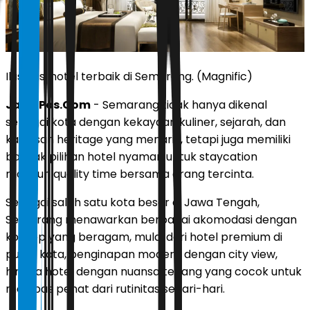
Ilustrasi hotel terbaik di Semarang. (Magnific)
JawaPos.Com
- Semarang tidak hanya dikenal
sebagai kota dengan kekayaan kuliner, sejarah, dan
kawasan heritage yang menarik, tetapi juga memiliki
banyak pilihan hotel nyaman untuk staycation
maupun quality time bersama orang tercinta.
Sebagai salah satu kota besar di Jawa Tengah,
Semarang menawarkan berbagai akomodasi dengan
konsep yang beragam, mulai dari hotel premium di
pusat kota, penginapan modern dengan city view,
hingga hotel dengan nuansa tenang yang cocok untuk
melepas penat dari rutinitas sehari-hari.