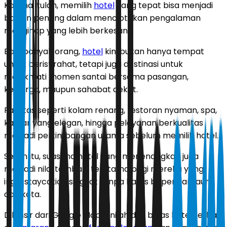
Karena itulah, memilih
hotel
yang tepat bisa menjadi
bagian penting dalam menciptakan pengalaman
menginap yang lebih berkesan.
Bagi banyak orang,
hotel
kini bukan hanya tempat
untuk beristirahat, tetapi juga destinasi untuk
menikmati momen santai bersama pasangan,
keluarga, maupun sahabat dekat.
Fasilitas seperti kolam renang, restoran nyaman, spa,
kamar yang elegan, hingga pelayanan berkualitas
menjadi pertimbangan utama sebelum memilih hotel.
Selain itu, suasana hotel yang menenangkan juga
menjadi nilai tambah, terutama bagi mereka yang
ingin staycation singkat tanpa harus bepergian jauh
dari kota.
Dilansir dari Google Maps, inilah dua belas hotel terbaik