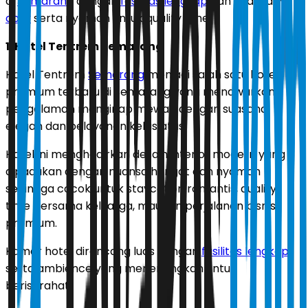
di
Semarang
dengan
fasilitas lengkap
dan nuansa yang
cozy
serta nyaman untuk quality time.
1. Hotel Tentrem Semarang
Hotel Tentrem
Semarang
menjadi salah satu hotel
premium terbaru di Semarang yang menawarkan
pengalaman menginap mewah dengan suasana
elegan dan pelayanan kelas atas.
Hotel ini menghadirkan desain interior modern yang
dipadukan dengan nuansa hangat dan nyaman
sehingga cocok untuk staycation romantis, quality
time bersama keluarga, maupun perjalanan bisnis
premium.
Kamar hotel dirancang luas dengan
fasilitas lengkap
serta ambience yang menenangkan untuk
beristirahat.