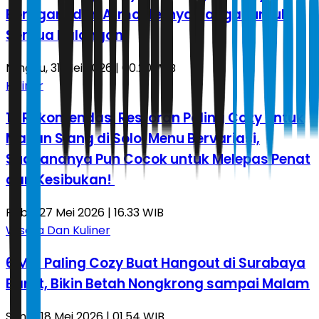
Beragam dan Atmosfernya Hangat untuk
Semua Kalangan
Minggu, 31 Mei 2026 | 00.20 WIB
Kuliner
10 Rekomendasi Restoran Paling Cozy untuk
Makan Siang di Solo: Menu Bervariasi,
Suasananya Pun Cocok untuk Melepas Penat
dari Kesibukan!
Rabu, 27 Mei 2026 | 16.33 WIB
Wisata Dan Kuliner
6 Mal Paling Cozy Buat Hangout di Surabaya
Barat, Bikin Betah Nongkrong sampai Malam
Senin, 18 Mei 2026 | 01.54 WIB