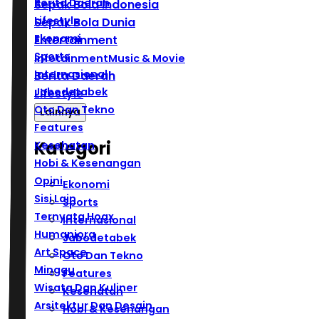
Berita Daerah
Sepak Bola Indonesia
Lifestyle
Sepak Bola Dunia
Ekonomi
Entertainment
Sports
Infotainment
Music & Movie
Internasional
Berita Daerah
Jabodetabek
Lifestyle
Oto Dan Tekno
Lainnya
Features
Kategori
Kesehatan
Hobi & Kesenangan
Opini
Ekonomi
Sisi Lain
Sports
Ternyata Hoax
Internasional
Humaniora
Jabodetabek
Art Space
Oto Dan Tekno
Minggu
Features
Wisata Dan Kuliner
Kesehatan
Arsitektur Dan Desain
Hobi & Kesenangan