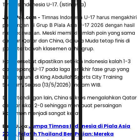
Timnas Indonesia U-17. (Istimewa)
JawaPos.com -
Timnas Indonesia U-17 harus mengakhiri
perjuangan di Grup B Piala Asia U-17 2026 dengan hasil
Meski memiliki jumlah poin yang sama
mengecewakan.
dengan Qatar dan China, Garuda Muda tetap finis di
posisi terbawah klasemen akhir grup.
Hasil tersebut dipastikan setelah Indonesia kalah 1-3
dari Jepang U-17 pada laga terakhir fase grup yang
berlangsung di King Abdullah Sports City Training
Stadium, Selasa (13/5/2026) malam WIB.
Di pertandingan lain, China sukses mengalahkan Qatar
dengan skor 2-0 sehingga membuat persaingan
klasemen menjadi sangat ketat.
Jumpa Timnas Indonesia di Piala Asia
Baca Juga:
2027, Pelatih Thailand Beri Pujian: Mereka