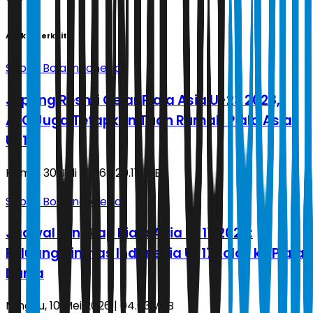
Artikel Terkait
Sepak Bola Indonesia
Jepang Resmi Gelar Piala Asia U-23 2028,
AFC Juga Tetapkan Tuan Rumah Piala Asia
U-17
Kamis, 30 Juli 2026 | 20.11 WIB
Sepak Bola Indonesia
Jadwal Lengkap Piala Asia U-17 2026:
Peluang Timnas Indonesia U-17 Lolos ke Piala
Dunia
Minggu, 10 Mei 2026 | 04.03 WIB