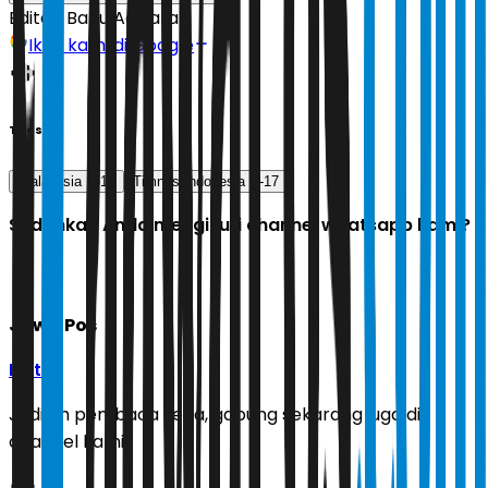
Editor:
Banu Adikara
Ikuti kami di Google
Tags
Piala Asia U-17
Timnas Indonesia U-17
Sudahkah Anda mengikuti channel whatsapp kami?
Jawa Pos
Ikuti
Jadilah pembaca setia, gabung sekarang juga di
channel kami!