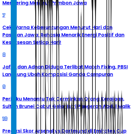
Mengering Menurut Primbon Jawa
7
Cek Warna Keberuntungan Menurut Hari dan
Pasaran Jawa: Rahasia Menarik Energi Positif dan
Kesuksesan Setiap Hari!
8
Jafar dan Adnan Diduga Terlibat Match Fixing, PBSI
Langsung Ubah Komposisi Ganda Campuran
9
Perilaku Menantu Tak Cerminkan Orang Kerajaan,
Sultan Brunei Cabut Gelar Istri Pangeran Abdul Malik
10
Prediksi Skor Arsenal vs Dortmund di Emirates Cup