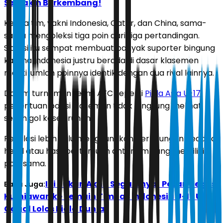
Semakin Berkembang!
Ketiga tim, yakni Indonesia, Qatar, dan China, sama-
sama mengoleksi tiga poin dari tiga pertandingan.
Situasi itu sempat membuat banyak suporter bingung
karena Indonesia justru berada di dasar klasemen
meski jumlah poinnya identik dengan dua rival lainnya.
Dalam turnamen resmi AFC seperti
Piala Asia U-17
,
penentuan posisi klasemen tidak langsung melihat
selisih gol keseluruhan.
Regulasi lebih dulu menggunakan perhitungan head to
head atau hasil pertemuan antar tim yang memiliki
poin sama.
Ini Bukan Akhir Segalanya! Pesan Tegas
Baca Juga:
Kurniawan ke Pemain Timnas Indonesia U-17 Usai
Gagal Lolos Piala Dunia