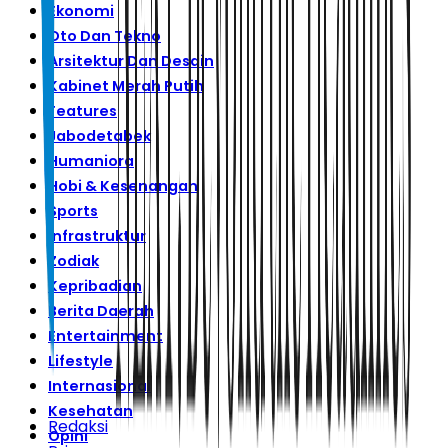
Ekonomi
Oto Dan Tekno
Arsitektur Dan Desain
Kabinet Merah Putih
Features
Jabodetabek
Humaniora
Hobi & Kesenangan
Sports
Infrastruktur
Zodiak
Kepribadian
Berita Daerah
Entertainment
Lifestyle
Internasional
Kesehatan
Redaksi
Opini