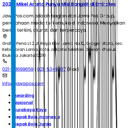
2026: Mikel Arteta Punya Misi Bangkit di Emirates
JawaPos.com adalah bagian dari Jawa Pos Group,
perusahaan media terkemuka di Indonesia. Menyajikan
berita terkini, akurat, dan terpercaya.
Graha Pena Lt.2 Jl. Raya Kby. Lama No.12, Grogol Utara, Kec.
Kebayoran Lama, Kota Jakarta Selatan, Daerah Khusus
Ibukota Jakarta 12210
021-53699659
|
021-5349207
(Fax)
info@jawapos.com
Awarding
Nasional
Surabaya Raya
Sepak Bola Indonesia
Sepak Bola Dunia