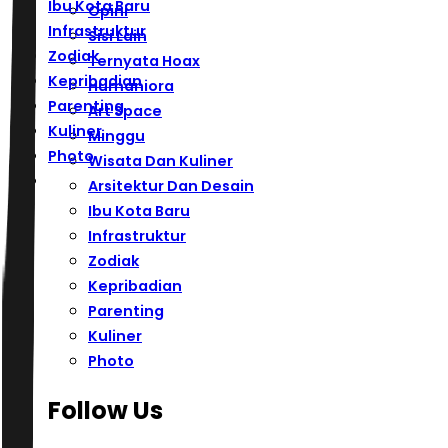
Ibu Kota Baru
Opini
Infrastruktur
Sisi Lain
Zodiak
Ternyata Hoax
Kepribadian
Humaniora
Parenting
Art Space
Kuliner
Minggu
Photo
Wisata Dan Kuliner
Arsitektur Dan Desain
Ibu Kota Baru
Infrastruktur
Zodiak
Kepribadian
Parenting
Kuliner
Photo
Follow Us