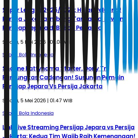
Super League 2025/2026: Hujan Peluang!
Persija Jakarta Imbang Tanpa Gol Lawan
Persijap Jepara di Babak Pertama
Selasa, 5 Mei 2026 | 03.08 WIB
Sepak Bola Indonesia
Shayne Pattynama Starter, Dony Tri
Pamungkas Cadangan! Susunan Pemain
Persijap Jepara Vs Persija Jakarta
Selasa, 5 Mei 2026 | 01.47 WIB
Sepak Bola Indonesia
Link Live Streaming Persijap Jepara vs Persija
Jakarta: Kedua Tim Wajib Raih Kemenangan!