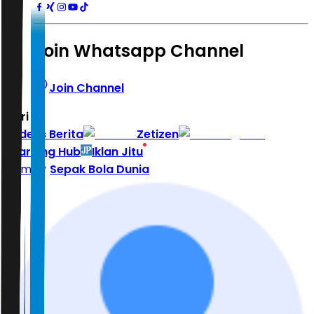
Join Whatsapp Channel
Join Channel
Hari ini
|
Indeks Berita
Zetizen
Learning Hub
Iklan Jitu
Home
Sepak Bola Dunia