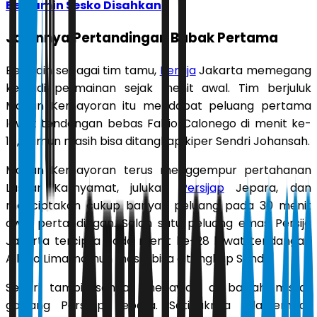
Benjamin Sesko Disahkan
Jalannya Pertandingan Babak Pertama
Bermain sebagai tim tamu,
Persija
Jakarta memegang
kemudi permainan sejak menit awal. Tim berjuluk
Macan Kemayoran itu mendapat peluang pertama
lewat tendangan bebas Fabio Calonego di menit ke-
14, namun masih bisa ditangkap kiper Sendri Johansah.
Macan Kemayoran terus menggempur pertahanan
Laskar Kalinyamat, julukan
Persijap
Jepara, dan
menciptakan cukup banyak peluang pada 30 menit
awal pertandingan. Salah satu peluang emas Persija
Jakarta tercipta pada menit ke-28 lewat tendangan
Allano Lima, namun masih bisa ditangkap Sendri.
Sendri tampil sangat menawan di bawah mistar
gawang Persijap Jepara. Setidaknya ada empat