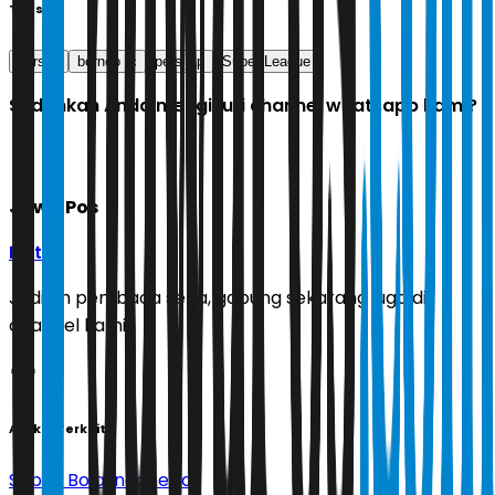
Tags
persija
borneo fc
persijap
Super League
Sudahkah Anda mengikuti channel whatsapp kami?
Jawa Pos
Ikuti
Jadilah pembaca setia, gabung sekarang juga di
channel kami!
Artikel Terkait
Sepak Bola Indonesia