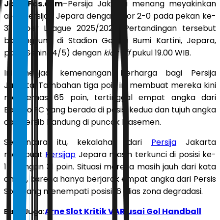
JawaPos.com
–Persija Jakarta menang meyakinkan
atas Persijap Jepara dengan skor 2-0 pada pekan ke-
31 Super League 2025/2026. Pertandingan tersebut
berlangsung di Stadion Gelora Bumi Kartini, Jepara,
pada Senin (4/5) dengan
kick off
pukul 19.00 WIB.
Ini menjadi kemenangan berharga bagi Persija
Jakarta. Tambahan tiga poin ini membuat mereka kini
mengemas 65 poin, tertinggal empat angka dari
Borneo FC yang berada di posisi kedua dan tujuh angka
dari Persib Bandung di puncak klasemen.
Sementara itu, kekalahan dari
Persija
Jakarta
membuat
Persijap
Jepara masih terkunci di posisi ke-
14 dengan 31 poin. Situasi mereka masih jauh dari kata
aman, karena hanya berjarak empat angka dari Persis
Solo yang menempati posisi 16 alias zona degradasi.
Arne Slot Kritik VAR usai Gol Handball
Baca Juga: