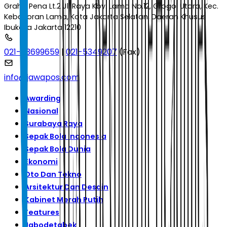
Graha Pena Lt.2 Jl. Raya Kby. Lama No.12, Grogol Utara, Kec.
Kebayoran Lama, Kota Jakarta Selatan, Daerah Khusus
Ibukota Jakarta 12210
021-53699659
|
021-5349207
(Fax)
info@jawapos.com
Awarding
Nasional
Surabaya Raya
Sepak Bola Indonesia
Sepak Bola Dunia
Ekonomi
Oto Dan Tekno
Arsitektur Dan Desain
Kabinet Merah Putih
Features
Jabodetabek