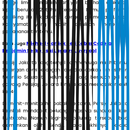
hingga lima penyelamatan yang berhasil dilakukan
kiper berusia 32 tahun tersebut. Namun performa
gemilang itu tak disertai dengan permainan Laskar
Kalinyamat yang masih kesulitan menembus
pertahanan tim tamu.
Michael Carrick Beri Kabar Cedera
Baca Juga:
Benjamin Sesko usai Laga vs Liverpool
Persija Jakarta yang tampil dominan juga masih buntu.
Serangan demi serangan yang dilancarkan tim asuhan
Mauricio Souza itu belum ada yang berbuah gol ke
gawang Persijap Jepara hingga laga memasuki menit
ke-40.
Di menit-menit akhir babak pertama, Persija Jakarta
kembali mendapat peluang emas via sundulan Eksel
Runtukahu. Namun lagi-lagi peluang tersebut bisa
diamankan oleh Sendri. Pada akhirnya, kedua