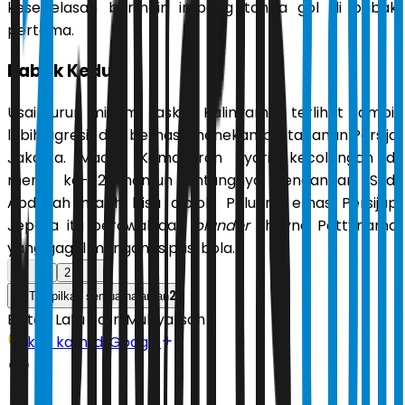
kesebelasan bermain imbang tanpa gol di babak
pertama.
Babak Kedua
Usai turun minum, Laskar Kalinyamat terlihat tampil
lebih agresif dan berhasil menekan pertahanan Persija
Jakarta. Macan Kemayoran nyaris kecolongan di
menit ke-62, namun untungnya tendangan Sudi
Abdallah masih bisa diblok. Peluang emas Persijap
Jepara itu berawal dari
blunder
Shayne Pattynama
yang gagal mengantisipasi bola.
1
2
2
Tampilkan semua halaman
Editor:
Latu Ratri Mubyarsah
Ikuti kami di Google