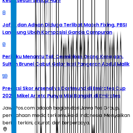
Kesuksesan Setiap Hari!
8
Jafar dan Adnan Diduga Terlibat Match Fixing, PBSI
Langsung Ubah Komposisi Ganda Campuran
9
Perilaku Menantu Tak Cerminkan Orang Kerajaan,
Sultan Brunei Cabut Gelar Istri Pangeran Abdul Malik
10
Prediksi Skor Arsenal vs Dortmund di Emirates Cup
2026: Mikel Arteta Punya Misi Bangkit di Emirates
JawaPos.com adalah bagian dari Jawa Pos Group,
perusahaan media terkemuka di Indonesia. Menyajikan
berita terkini, akurat, dan terpercaya.