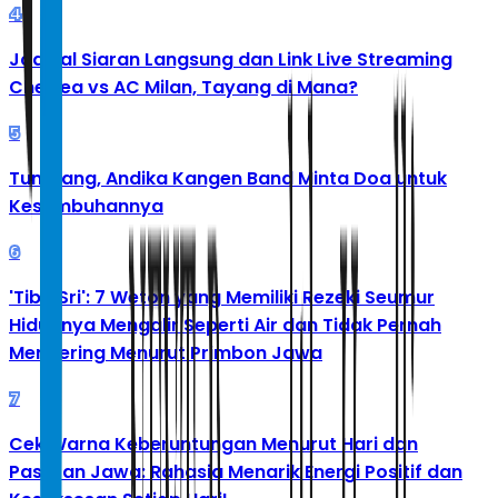
4
Jadwal Siaran Langsung dan Link Live Streaming
Chelsea vs AC Milan, Tayang di Mana?
5
Tumbang, Andika Kangen Band Minta Doa untuk
Kesembuhannya
6
'Tibo Sri': 7 Weton yang Memiliki Rezeki Seumur
Hidupnya Mengalir Seperti Air dan Tidak Pernah
Mengering Menurut Primbon Jawa
7
Cek Warna Keberuntungan Menurut Hari dan
Pasaran Jawa: Rahasia Menarik Energi Positif dan