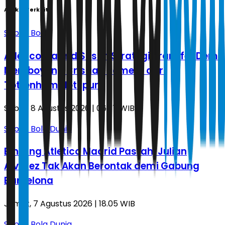
Artikel Terkait
Sepak Bola
Atlético Madrid Susun Strategi Transfer Demi
Memboyong Cristian Romero dari
Tottenham Hotspur
Sabtu, 8 Agustus 2026 | 06.37 WIB
Sepak Bola Dunia
Bintang Atletico Madrid Pasrah, Julian
Alvarez Tak Akan Berontak demi Gabung
Barcelona
Jumat, 7 Agustus 2026 | 18.05 WIB
Sepak Bola Dunia