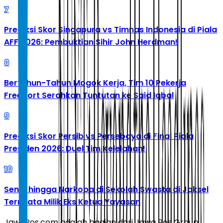
7
Prediksi Skor Singapura vs Timnas Indonesia di Piala
AFF 2026: Pembuktian Sihir John Herdman!
8
Bertahun-Tahun Mogok Kerja, Tim 10 Pekerja
Freeport Serahkan Tuntutan ke Said Iqbal
9
Prediksi Skor Persib vs Persebaya di Final Piala
Presiden 2026: Duel Tim Kelelahan!
10
Senpi hingga Narkoba di Sekolah Swasta di Jaksel
Ternyata Milik Eks Ketua Yayasan
JawaPos.com adalah bagian dari Jawa Pos Group,