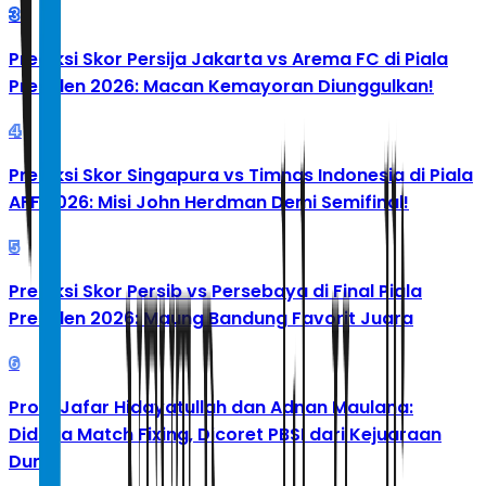
3
Prediksi Skor Persija Jakarta vs Arema FC di Piala
Presiden 2026: Macan Kemayoran Diunggulkan!
4
Prediksi Skor Singapura vs Timnas Indonesia di Piala
AFF 2026: Misi John Herdman Demi Semifinal!
5
Prediksi Skor Persib vs Persebaya di Final Piala
Presiden 2026: Maung Bandung Favorit Juara
6
Profil Jafar Hidayatullah dan Adnan Maulana:
Diduga Match Fixing, Dicoret PBSI dari Kejuaraan
Dunia