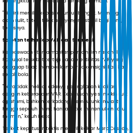
kebangkitan luar biasa bisa terulang kembali.
"Tim ini memiliki kapasitas untuk bangkit. Memang
akan sulit, tetapi tidak ada yang mustahil bagi kami,"
tegasnya.
Sorotan terhadap VAR dan Strategi
Kekecewaan utama mantan pemain tim nasional
Portugal tersebut tertuju pada efektivitas VAR yang
dianggap tidak memberikan perbaikan signifikan bagi
sepak bola.
"Saya tidak melihat adanya peningkatan kualitas
dengan keberadaan VAR. Keputusannya semakin sulit
dipahami, bahkan terkadang membutuhkan waktu
hingga sepuluh menit hanya untuk menentukan satu
momen," keluh Deco.
Terkait keputusan taktis menarik keluar Marc Casado,