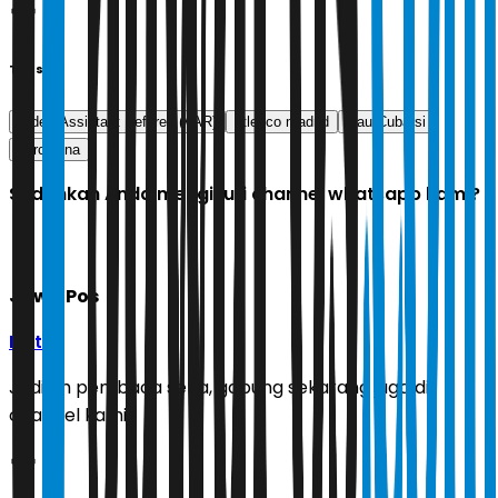
Tags
Video Assistant Referee (VAR)
atletico madrid
Pau Cubarsi
barcelona
Sudahkah Anda mengikuti channel whatsapp kami?
Jawa Pos
Ikuti
Jadilah pembaca setia, gabung sekarang juga di
channel kami!