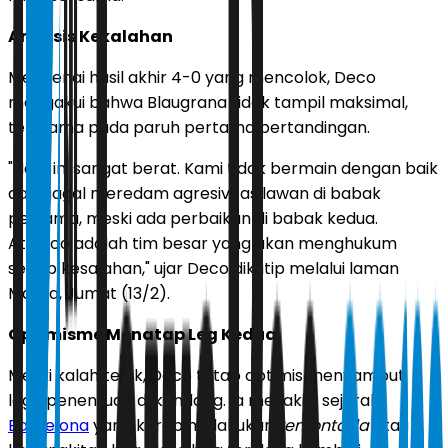
Analisis Kekalahan
Mengenai hasil akhir 4-0 yang mencolok, Deco
mengakui bahwa Blaugrana tidak tampil maksimal,
terutama pada paruh pertama pertandingan.
"Hasil ini sangat berat. Kami tidak bermain dengan baik
dan gagal meredam agresivitas lawan di babak
pertama, meski ada perbaikan di babak kedua.
Atletico adalah tim besar yang akan menghukum
setiap kesalahan," ujar Deco dikutip melalui laman
Marca, Jumat (13/2).
Optimisme Menatap Leg Kedua
Meski kalah telak, Deco tetap optimis menyambut
laga penentuan di kandang. Ia meyakini sejarah
Barcelona
yang kerap melakukan
remontada
atau