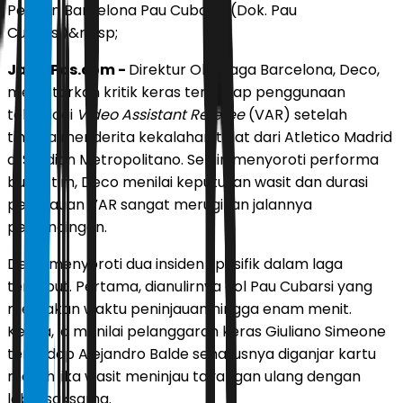
Pemain Barcelona Pau Cubarsi. (Dok. Pau
Cubarsi)&nbsp;
JawaPos.com -
Direktur Olahraga Barcelona, Deco,
melontarkan kritik keras terhadap penggunaan
teknologi
Video Assistant Referee
(VAR) setelah
timnya menderita kekalahan telat dari Atletico Madrid
di Stadion Metropolitano. Selain menyoroti performa
buruk tim, Deco menilai keputusan wasit dan durasi
peninjauan VAR sangat merugikan jalannya
pertandingan.
Deco menyoroti dua insiden spesifik dalam laga
tersebut. Pertama, dianulirnya gol Pau Cubarsi yang
memakan waktu peninjauan hingga enam menit.
Kedua, ia menilai pelanggaran keras Giuliano Simeone
terhadap Alejandro Balde seharusnya diganjar kartu
merah jika wasit meninjau tayangan ulang dengan
lebih saksama.