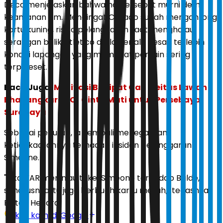
Deco menjelaskan bahwa hal tersebut murni demi
keamanan tim. Mengingat Casado sudah mengantongi
kartu kuning, risiko pelanggaran saat menghalau
serangan balik Atletico dinilai terlalu besar, terlebih
kondisi lapangan yang membuat pemain sering
terpeleset.
Baca Juga:
Motivasi Berlipat Gali Freitas Lawan
Bhayangkara FC! Cinta Mati untuk Persebaya
Surabaya
Sebagai penutup, ia kembali menegaskan
ketidakadilannya terhadap insiden pelanggaran
Simeone.
"Jika VAR meninjau tekel Simeone terhadap Balde,
seharusnya itu juga berbuah kartu merah," tegasnya.
Editor:
Hendra
Ikuti kami di Google