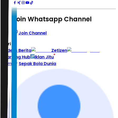
Join Whatsapp Channel
Join Channel
Hari ini
|
Indeks Berita
Zetizen
Learning Hub
Iklan Jitu
Home
Sepak Bola Dunia