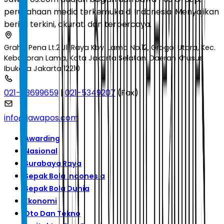
perusahaan media terkemuka di Indonesia. Menyajikan
berita terkini, akurat, dan terpercaya.
Graha Pena Lt.2 Jl. Raya Kby. Lama No.12, Grogol Utara, Kec.
Kebayoran Lama, Kota Jakarta Selatan, Daerah Khusus
Ibukota Jakarta 12210
021-53699659
|
021-5349207
(Fax)
info@jawapos.com
Awarding
Nasional
Surabaya Raya
Sepak Bola Indonesia
Sepak Bola Dunia
Ekonomi
Oto Dan Tekno