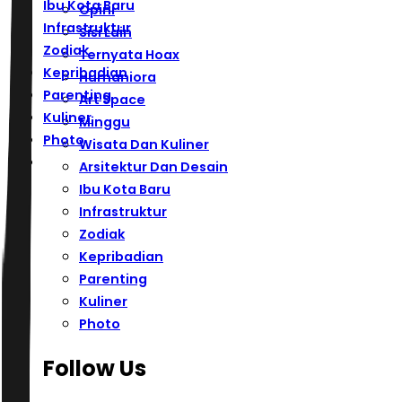
Ibu Kota Baru
Opini
Infrastruktur
Sisi Lain
Zodiak
Ternyata Hoax
Kepribadian
Humaniora
Parenting
Art Space
Kuliner
Minggu
Photo
Wisata Dan Kuliner
Arsitektur Dan Desain
Ibu Kota Baru
Infrastruktur
Zodiak
Kepribadian
Parenting
Kuliner
Photo
Follow Us